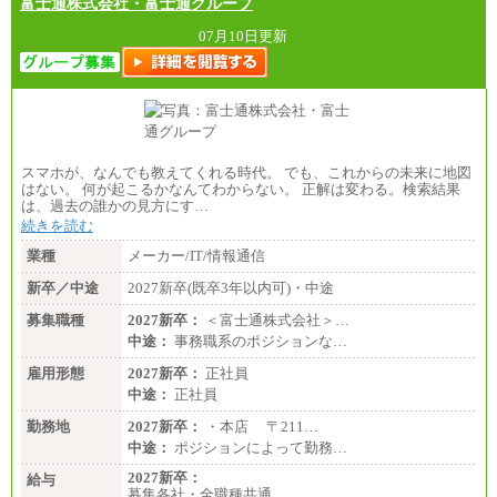
富士通株式会社・富士通グループ
07月10日更新
スマホが、なんでも教えてくれる時代。 でも、これからの未来に地図
はない。 何が起こるかなんてわからない。 正解は変わる。検索結果
は、過去の誰かの見方にす…
続きを読む
業種
メーカー/IT/情報通信
新卒／中途
2027新卒(既卒3年以内可)・中途
募集職種
2027新卒：
＜富士通株式会社＞…
中途：
事務職系のポジションな…
雇用形態
2027新卒：
正社員
中途：
正社員
勤務地
2027新卒：
・本店 〒211…
中途：
ポジションによって勤務…
2027新卒：
給与
募集各社・全職種共通