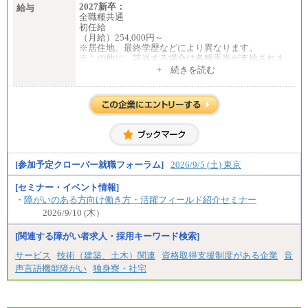
2027新卒：
給与
全職種共通
初任給
（月給）254,000円～
※居住地、最終学歴などにより異なります。
※この他に、該当する場合は各種手当が支給されま
す。
+ 続きを読む
※試用期間中も給与に変更はございません。
中途：
全職種共通
初任給／月給263,000円～
※居住地、年齢により異なります。
※この他に、該当する場合は各種手当が支給されま
す。
※試用期間中も給与に変更はございません
[参加予定クローバー就職フォーラム]
2026/9/5 (土) 東京
[セミナー・イベント情報]
・
障がいのある方向け働き方・活躍フィールド紹介セミナー
2026/9/10 (木）
[関連する障がい者求人・採用キーワード検索]
サービス
技術（建築、土木）関連
資格取得支援制度がある企業
音
声言語機能障がい
独身寮・社宅