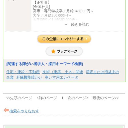
【正社員】
[全国社員]
高専・専門学校卒／月給348,000円～
大卒／月給350,000円～
大学院卒／月給362,000円～
[地域社員]月給295,000円～
+ 続きを読む
中途：
【正社員】
[全国社員]月給348,000円～
[地域社員]月給295,000円～
※試用期間中も給与に変更はございません
【契約社員】月給200,000円～
[関連する障がい者求人・採用キーワード検索]
住宅・建設・不動産
技術（建築、土木）関連
増収または増益中の
企業
肝臓機能障がい
車いす用エレベータ
<<先頭のページ
<前のページ
1
次のページ>
最後のページ>>
検索をやりなおす