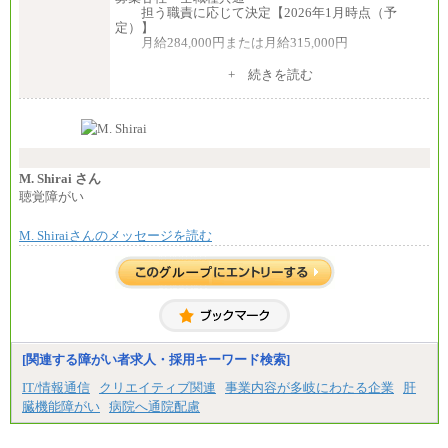
担う職責に応じて決定【2026年1月時点（予
定）】
月給284,000円または月給315,000円
※入社後早期から、自律的な業務遂行が求めら
+ 続きを読む
れる職務を担う方については、月額給与315,000円で
す。
なお、高度なスキルや専門性を持ち、より高
い職責を担う方については、さらに高い金額を個別
に設定します。
※習熟度を上げるための育成が一定期間必要で
上司の指示に基づき職務を遂行する方については、
M. Shirai さん
月額給与284,000円となります。
聴覚障がい
※個別に設定する給与については、選考の過程
で決定していきます。
M. Shiraiさんのメッセージを読む
※上記に加え、所定労働時間外に勤務をした場
合には、時間外勤務手当を支給します。
※試用期間中も給与に変更はございません。
中途：
＜募集各社・全職種共通＞
月給21万円以上～
※試用期間中の給与に変更はありません。
[関連する障がい者求人・採用キーワード検索]
※経験・能力を考慮し、当社規定により決定いたし
IT/情報通信
クリエイティブ関連
事業内容が多岐にわたる企業
肝
ます。
臓機能障がい
病院へ通院配慮