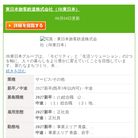
東日本旅客鉄道株式会社（JR東日本）
08月04日更新
JR東日本グループは、「モビリティ」と「生活ソリューション」の2つ
を軸に、人々の暮らしをより豊かに変えていくことを目指していま
す。 新たなまちづくり、未…
続きを読む
業種
サービス/その他
新卒／中途
2027新卒(既卒3年以内可)・中途
募集職種
2027新卒：
(1)総合職 (2…
中途：
（１）総合職 （２）地…
雇用形態
2027新卒：
正社員
中途：
正社員
勤務地
2027新卒：
事業エリア 青森、…
中途：
事業エリア 青森、岩手…