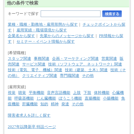
他の条件で検索
キーワードで探す
業種・職種・勤務地・雇用形態から探す
｜
チェックポイントから探
す
｜
雇用実績・職場環境から探す
企業名から探す
｜
先輩からのメッセージから探す
｜
PR情報から探
す
｜
セミナー・イベント情報から探す
[希望職種]
スタッフ関連
事務関連
企画・マーケティング関連
営業関連
販
売関連
サービス関連
技術（ソフトウェア、ネットワーク）関連
技術（電気、電子、機械）関連
技術（建築、土木）関連
技術（そ
の他）
クリエイティブ関連
専門職関連
その他
[雇用実績]
視覚
聴覚
平衡機能
音声言語機能
上肢
下肢
体幹機能
心臓機
能
呼吸器機能
じん臓機能
ぼうこう機能
直腸機能
小腸機能
免
疫機能
肝臓機能
知的
精神
発達
その他
障害者求人を詳しく探す
2027年以降新卒 特設ページ