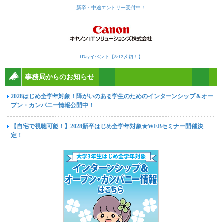
新卒・中途エントリー受付中！
1Dayイベント【8/12〆切！】
事務局からのお知らせ
2028はじめ全学年対象！障がいのある学生のためのインターンシップ＆オー
プン・カンパニー情報公開中！
【自宅で視聴可能！】2028新卒はじめ全学年対象★WEBセミナー開催決
定！