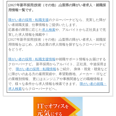
[2027年新卒採用]技術（その他）,山梨県の障がい者求人・就職採
用情報一覧です。
障がい者の採用・転職支援
のクローバーナビなら、充実した障が
い者就職支援、仕事情報をご提供いたします。
応募者の障害に応じた
求人検索
や、アルバイトから正社員まで充
実した求人情報を掲載中！
[2027年新卒採用]技術（その他）,山梨県の障がい者求人・就職採
用情報をはじめ、人気企業の求人情報を探すならクローバーナビ
をどうぞ。
障がい者の採用・転職支援情報
や就職サポート情報をお届けする
クローバーナビ。 新卒採用からアルバイト、正社員、中途採用ま
で、
障がい者の採用・転職情報
をご紹介。 身体・視覚・聴覚など
に障がいのある方の雇用実績や、希望勤務地、メーカー・ ITなど
の業種別情報、 更にはエンジニアや事務関連などの職種情報ま
で、様々な条件から求人情報を検索できます。
障がい者の就職・
求人検索
ならクローバーナビへ。