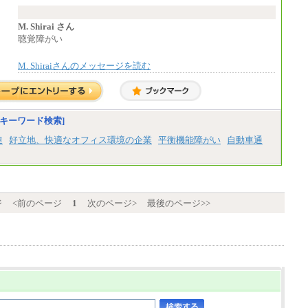
なお、高度なスキルや専門性を持ち、
より高い職責を担う方については、さらに高
い金額を個別に設定します。
M. Shirai さん
※習熟度を上げるための育成が一定期間
聴覚障がい
必要で上司の指示に基づき職務を遂行する方
については、月額給与284,000円となりま
M. Shiraiさんのメッセージを読む
す。
※個別に設定する給与については、選考
の過程で決定していきます。
※上記に加え、所定労働時間外に勤務を
した場合には、時間外勤務手当を支給しま
す。
キーワード検索]
※試用期間中も給与に変更はございませ
ん。
連
好立地、快適なオフィス環境の企業
平衡機能障がい
自動車通
中途：
＜募集各社・全職種共通＞
月給21万円以上～
※試用期間中の給与に変更はありません。
ジ
<前のページ
1
次のページ>
最後のページ>>
※経験・能力を考慮し、当社規定により決定
いたします。