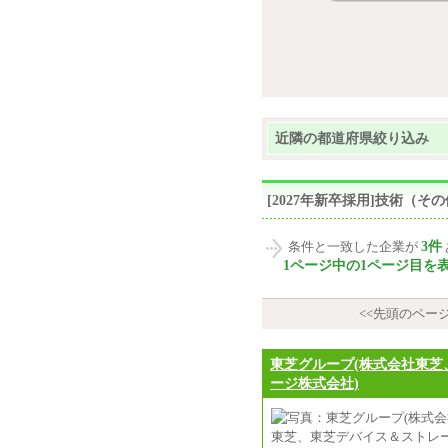
近隣の都道府県絞り込み
[2027年新卒採用]技術（
3件
条件と一致した企業が
1ページ中の1ページ目を
<<先頭のペー
東芝グループ(株式会社東芝
ージ株式会社)