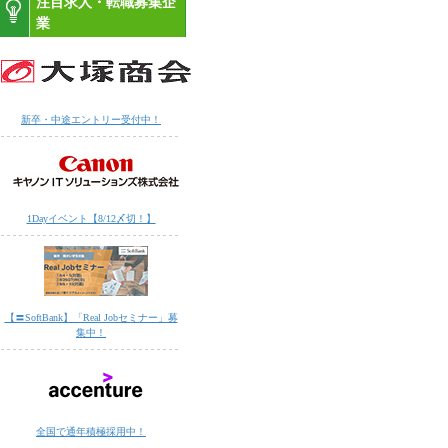
注目求人・転職募集企
業
新卒・中途エントリー受付中！
1Dayイベント【8/12〆切！】
【〓SoftBank】「Real Jobセミナー」募
集中！
全国で通年積極採用中！