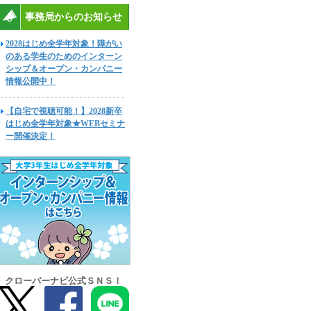
事務局からのお知らせ
2028はじめ全学年対象！障がい
のある学生のためのインターン
シップ＆オープン・カンパニー
情報公開中！
【自宅で視聴可能！】2028新卒
はじめ全学年対象★WEBセミナ
ー開催決定！
クローバーナビ公式ＳＮＳ！