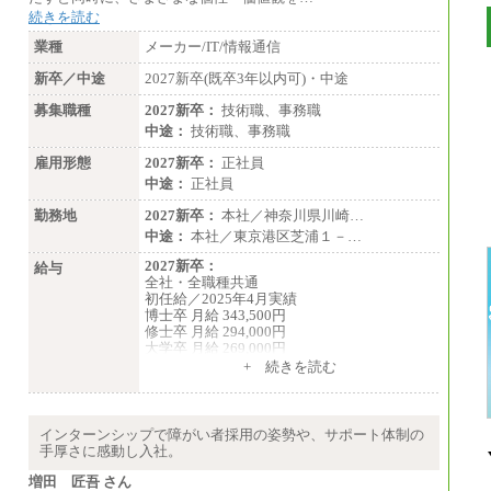
続きを読む
業種
メーカー/IT/情報通信
新卒／中途
2027新卒(既卒3年以内可)・中途
募集職種
2027新卒：
技術職、事務職
中途：
技術職、事務職
雇用形態
2027新卒：
正社員
中途：
正社員
勤務地
2027新卒：
本社／神奈川県川崎…
中途：
本社／東京港区芝浦１－…
2027新卒：
給与
全社・全職種共通
初任給／2025年4月実績
博士卒 月給 343,500円
修士卒 月給 294,000円
大学卒 月給 269,000円
※試用期間の給与に変更はございません
+ 続きを読む
中途：
経験・能力を考慮し、下記を下限として決定
します。
インターンシップで障がい者採用の姿勢や、サポート体制の
2025年新卒初任給 大学卒／月給 大学卒269,
手厚さに感動し入社。
000円
増田 匠吾 さん