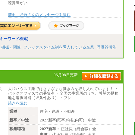
聴覚障がい
増田 匠吾さんのメッセージを読む
キーワード検索]
、機械）関連
フレックスタイム制を導入している企業
呼吸器機能
06月08日更新
大和ハウス工業ではさまざまな働き方を取り入れています！ ・
バックオフィスでの募集有 ・全国の事業所のうち、希望の勤務
地を選択可能（※条件あり） ・フレ…
続きを読む
業種
住宅・建設・不動産
新卒／中途
2027新卒(既卒3年以内可)・中途
募集職種
2027新卒：
正社員（総合職）全…
中途：
①正社員（総合職）全国…