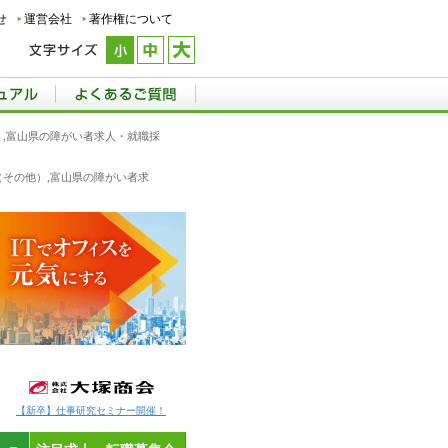
せ
運営会社
著作権について
他）,富山県の障がい者求人・就職採
術（その他）,富山県の障がい者求
【新卒】仕事研究セミナー開催！