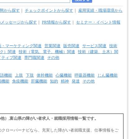
態から探す
｜
チェックポイントから探す
｜
雇用実績・職場環境から
のメッセージから探す
｜
PR情報から探す
｜
セミナー・イベント情報
画・マーケティング関連
営業関連
販売関連
サービス関連
技術
ク）関連
技術（電気、電子、機械）関連
技術（建築、土木）関
イティブ関連
専門職関連
その他
語機能
上肢
下肢
体幹機能
心臓機能
呼吸器機能
じん臓機能
腸機能
免疫機能
肝臓機能
知的
精神
発達
その他
（その他）,富山県の障がい者求人・就職採用情報一覧です。
のクローバーナビなら、充実した障がい者就職支援、仕事情報をご