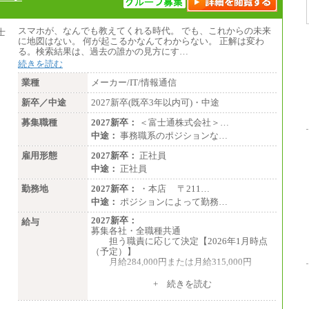
スマホが、なんでも教えてくれる時代。 でも、これからの未来
に地図はない。 何が起こるかなんてわからない。 正解は変わ
る。検索結果は、過去の誰かの見方にす…
続きを読む
業種
メーカー/IT/情報通信
新卒／中途
2027新卒(既卒3年以内可)・中途
募集職種
2027新卒：
＜富士通株式会社＞…
中途：
事務職系のポジションな…
雇用形態
2027新卒：
正社員
中途：
正社員
勤務地
2027新卒：
・本店 〒211…
中途：
ポジションによって勤務…
2027新卒：
給与
募集各社・全職種共通
担う職責に応じて決定【2026年1月時点
（予定）】
月給284,000円または月給315,000円
※入社後早期から、自律的な業務遂行が
+ 続きを読む
求められる職務を担う方については、月額給
与315,000円です。