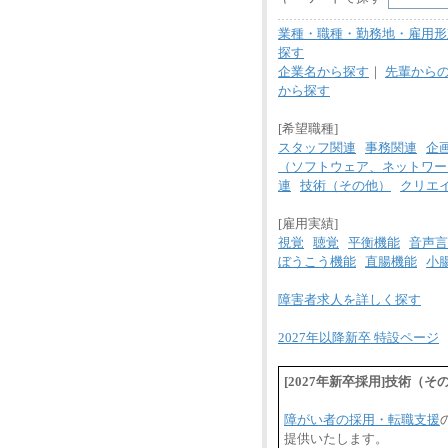
業種・職種・勤務地・雇用形
探す
企業名から探す
｜
先輩から
から探す
[希望職種]
スタッフ関連
事務関連
企
（ソフトウェア、ネットワー
連
技術（その他）
クリエ
[雇用実績]
視覚
聴覚
平衡機能
音声言
ぼうこう機能
直腸機能
小
障害者求人を詳しく探す
2027年以降新卒 特設ページ
[2027年新卒採用]技術
障がい者の採用・転職支援
提供いたします。