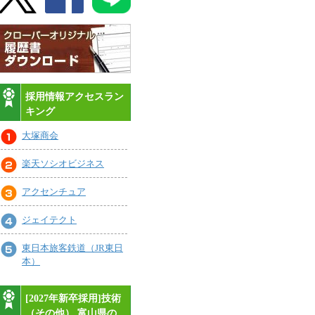
採用情報アクセスラン
キング
大塚商会
楽天ソシオビジネス
アクセンチュア
ジェイテクト
東日本旅客鉄道（JR東日
本）
[2027年新卒採用]技術
（その他）,富山県の