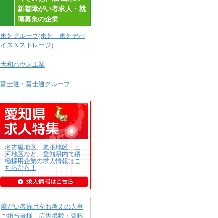
新着障がい者求人・就
職募集の企業
東芝グループ(東芝、東芝デバ
イス＆ストレージ)
大和ハウス工業
富士通・富士通グループ
名古屋地区、尾張地区、三
河地区など、愛知県内で積
極採用企業の求人情報はこ
ちらから！
障がい者雇用をお考えの人事
ご担当者様 広告掲載・資料