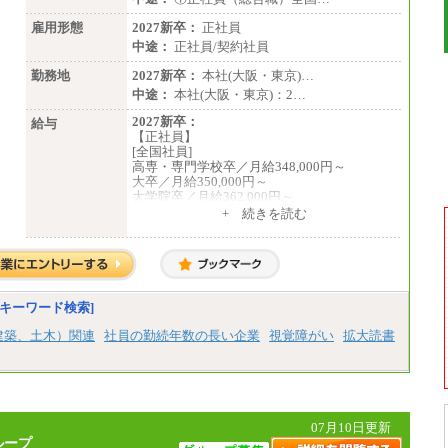
雇用形態
2027新卒：
正社員
中途：
正社員/契約社員
勤務地
2027新卒：
本社(大阪・東京)…
中途：
本社(大阪・東京)：2…
2027新卒：
給与
【正社員】
[全国社員]
高専・専門学校卒／月給348,000円～
大卒／月給350,000円～
大学院卒／月給362,000円～
[地域社員]月給295,000円～
+ 続きを読む
中途：
【正社員】
[全国社員]月給348,000円～
[地域社員]月給295,000円～
※試用期間中も給与に変更はございません
【契約社員】月給200,000円～
キーワード検索]
建築、土木）関連
社員の勤続年数の長い企業
視覚障がい
拡大読書
07月10日更新
ループ