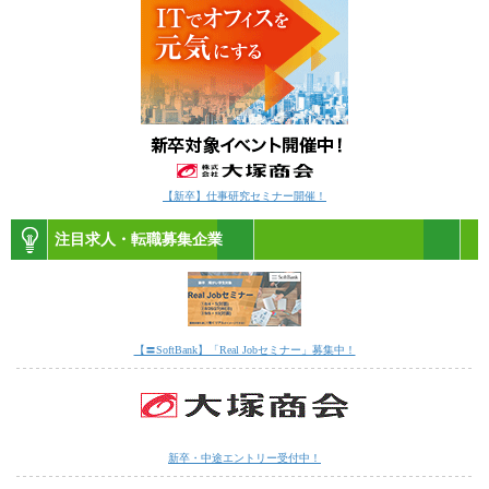
【新卒】仕事研究セミナー開催！
注目求人・転職募集企業
【〓SoftBank】「Real Jobセミナー」募集中！
新卒・中途エントリー受付中！