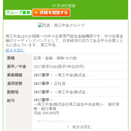
07月28日更新
商工中金はわが国唯一の中小企業専門総合金融機関です。中小企業金
融のリーディングバンクとして、日本経済の活力である中小企業とと
もに歩んでいます。 商工中金…
続きを読む
業種
証券・金融・保険/その他
新卒／中途
2027新卒のみ(既卒3年以内可)
募集職種
2027新卒：
＜商工中金(株式会…
雇用形態
2027新卒：
正社員
勤務地
2027新卒：
＜商工中金(株式会…
2027新卒：
給与
＜商工中金(株式会社商工組合中央金庫)＞ 銀行実
務・銀行事務
月給 300,000円
＜商工中金MIRAIハーベスト＞
月給 230,000円
+ 続きを読む
※試用期間中も給与に変更はございません