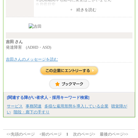
⑥月給33万円～48万円
※月収目安
⑦月給271,000円以上
月給：202,000円
+ 続きを読む
⑧～⑮月給200,000円〜月給400,000円
夜勤手当：28,000円（月4回）※1回7,000円、実際の
⑯月給185,000円以上
夜勤回数により変動
⑰月給237,000円以上
東京都居住支援特別手当：20,000円（※支給期間・
⑱月給212,000円以上
条件あり）
⑲東京：月給202,000 円以上 、京都：月給193,000 円
---
以上
計：250,000円
⑳月給205,000円以上
吉田 さん
㉑月給185,000 円以上
■その他職種共通
発達障害 (ADHD・ASD)
㉒月給185,000 円以上
月給：25万3,400円～
㉓月給224,500円以上
※固定残業代20時間分を手当に含む(33,900円～)
※全コース共通※ 能力・経験・勤務地などにより
吉田さんのメッセージを読む
※20時間を超過した場合は別途支給
異なります
※試用期間中も給与に変更はございません
※試用期間中も給与に変更はございません。
中途：
(1)(2)月給：25万3400円～28万5900円
※固定残業代20時間分を手当に含む(33,900円～38,20
0円)
※20時間を超過した場合は別途支給
※試用期間中も給与に変更はございません
[関連する障がい者求人・採用キーワード検索]
サービス
事務関連
多様な雇用形態を導入している企業
聴覚障が
い
階段・廊下の手すり
<<先頭のページ
<前のページ
1
次のページ>
最後のページ>>