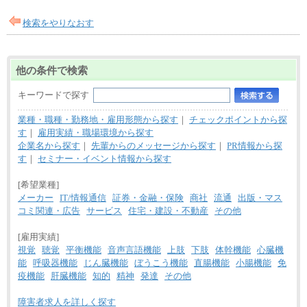
検索をやりなおす
他の条件で検索
キーワードで探す
業種・職種・勤務地・雇用形態から探す
｜
チェックポイントから探
す
｜
雇用実績・職場環境から探す
企業名から探す
｜
先輩からのメッセージから探す
｜
PR情報から探
す
｜
セミナー・イベント情報から探す
[希望業種]
メーカー
IT/情報通信
証券・金融・保険
商社
流通
出版・マス
コミ関連・広告
サービス
住宅・建設・不動産
その他
[雇用実績]
視覚
聴覚
平衡機能
音声言語機能
上肢
下肢
体幹機能
心臓機
能
呼吸器機能
じん臓機能
ぼうこう機能
直腸機能
小腸機能
免
疫機能
肝臓機能
知的
精神
発達
その他
障害者求人を詳しく探す