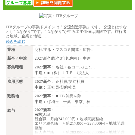
JTBグループの事業ドメインは「交流創造事業」です。 交流とはすな
わち“つながり”です。“つながり”が生み出す価値は無限です。旅行者
と地域、企業と地域、…
続きを読む
業種
商社/出版・マスコミ関連・広告…
新卒／中途
2027新卒(既卒3年以内可)・中途
募集職種
2027新卒：
各社・各コースによ…
中途：
■（株）ＪＴＢ ①法人…
雇用形態
2027新卒：
正社員/契約社員
中途：
正社員/契約社員
勤務地
2027新卒：
■JTB 沖縄を除…
中途：
①埼玉、千葉、東京、神…
2027新卒：
給与
■(株)JTB
総合職 月給242,000円＋地域間調整給
エリア総合職 月給217,000～227,000円＋地域間調
整給
個人専門職 月給202,000～202,000円＋地域間調