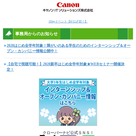
1Dayイベント【8/12〆切！】
事務局からのお知らせ
2028はじめ全学年対象！障がいのある学生のためのインターンシップ＆オー
プン・カンパニー情報公開中！
【自宅で視聴可能！】2028新卒はじめ全学年対象★WEBセミナー開催決
定！
クローバーナビ公式ＳＮＳ！