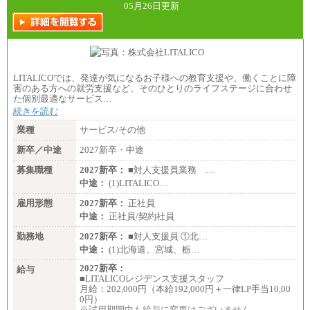
訪日事業職 月給202,000～227,000円＋地域間調整
05月26日更新
給
※詳細はJTBキャリアサイトよりご確認ください。
■(株)JTBビジネストランスフォーム
総合職 月給205,000～225,000円＋地域間調整給
エリア総合職 月給185,000円＋地域間調整給
LITALICOでは、発達が気になるお子様への教育支援や、働くことに障
※詳細はJTBキャリアサイトよりご確認ください。
害のある方への就労支援など、そのひとりのライフステージに合わせ
た個別最適なサービス…
■(株)JTBデータサービス ※2027年新卒募集終了
総合職 月給186,000～194,000円＋地域手当
続きを読む
※詳細はJTBキャリアサイトよりご確認ください。
業種
サービス/その他
■I&Jデジタルイノベーション(株)
新卒／中途
2027新卒・中途
総合職 月給224,500～242,600円＋地域手当
※詳細はJTBキャリアサイトよりご確認ください。
募集職種
2027新卒：
■対人支援員業務 …
＜有期社員コース＞
中途：
(1)LITALICO…
■(株)JTBビジネストランスフォーム
雇用形態
有期契約職 月給185,000～195,000円
2027新卒：
正社員
※詳細はJTBキャリアサイトよりご確認ください。
中途：
正社員/契約社員
■(株)JTBパブリッシング ※2027年新卒募集終了
勤務地
2027新卒：
■対人支援員 ①北…
総合職 月給241,000円
中途：
(1)北海道、宮城、栃…
中途：
①月給227,000円以上
2027新卒：
給与
②月給212,000円以上
■LITALICOレジデンス支援スタッフ
③月給172,500円以上
月給：202,000円（本給192,000円＋一律LP手当10,00
④月給23万円～37万円
0円）
⑤月給20万円～25万円
※試用期間中も給与に変更はございません