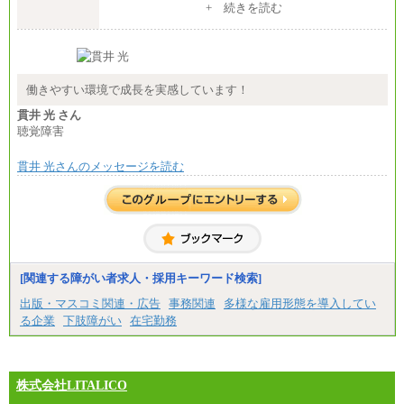
整給
+ 続きを読む
※詳細はJTBキャリアサイトよりご確認ください。
■(株)JTB商事
総合職 月給208,000～235,000円
エリア総合職 月給180,000～205,000円＋地域手当
※詳細はJTBキャリアサイトよりご確認ください。
働きやすい環境で成長を実感しています！
■(株)JTBパブリッシング ※2027年新卒募集終了
貫井 光 さん
総合職 月給271,000円
聴覚障害
■(株)JTBビジネストラベルソリューションズ
貫井 光さんのメッセージを読む
総合職 月給220,000～230,000円＋地域間調整給
エリア総合職 月給206,000円～214,000＋地域間調
整給
※詳細はJTBキャリアサイトよりご確認ください。
■(株)JTBコミュニケーションデザイン
総合職 月給230,000円
みなし残業手当：20,000円（一律支給）※みなし
残業手当の残業時間は10.43時間。
[関連する障がい者求人・採用キーワード検索]
※超過勤務手当：みなし残業時間を超える残業時
出版・マスコミ関連・広告
事務関連
多様な雇用形態を導入してい
間に応じて、時間外手当等を支給。
る企業
下肢障がい
在宅勤務
エリアサポート職 月給188,000円
※超過勤務手当：残業時間については全額時間外
手当を支給。
株式会社LITALICO
■（株）JTBグローバルマーケティング＆トラベル
総合職 月給242,000円＋地域間調整給