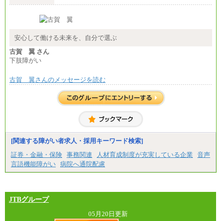
安心して働ける未来を、自分で選ぶ
古賀 翼 さん
下肢障がい
古賀 翼さんのメッセージを読む
[関連する障がい者求人・採用キーワード検索]
証券・金融・保険
事務関連
人材育成制度が充実している企業
音声
言語機能障がい
病院へ通院配慮
JTBグループ
05月20日更新