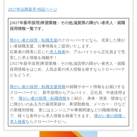
2027年以降新卒 特設ページ
[2027年新卒採用]希望業種：その他,滋賀県の障がい者求人・就職
採用情報一覧です。
障がい者の採用・転職支援
のクローバーナビなら、充実した障が
い者就職支援、仕事情報をご提供いたします。
応募者の障害に応じた
求人検索
や、アルバイトから正社員まで充
実した求人情報を掲載中！
[2027年新卒採用]希望業種：その他,滋賀県の障がい者求人・就職
採用情報をはじめ、人気企業の求人情報を探すならクローバーナ
ビをどうぞ。
障がい者の採用・転職支援情報
や就職サポート情報をお届けする
クローバーナビ。 新卒採用からアルバイト、正社員、中途採用ま
で、
障がい者の採用・転職情報
をご紹介。 身体・視覚・聴覚など
に障がいのある方の雇用実績や、希望勤務地、メーカー・ ITなど
の業種別情報、 更にはエンジニアや事務関連などの職種情報ま
で、様々な条件から求人情報を検索できます。
障がい者の就職・
求人検索
ならクローバーナビへ。