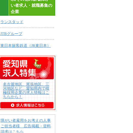
い者求人・就職募集の
企業
ランスタッド
JTBグループ
東日本旅客鉄道（JR東日本）
名古屋地区、尾張地区、三
河地区など、愛知県内で積
極採用企業の求人情報はこ
ちらから！
障がい者雇用をお考えの人事
ご担当者様 広告掲載・資料
請求はこちら