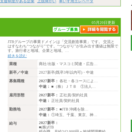
支援制度がある企業
上肢障がい
車いす用エレベータ
05月20日更新
JTBグループの事業ドメインは「交流創造事業」です。 交流と
はすなわち“つながり”です。“つながり”が生み出す価値は無限で
す。旅行者と地域、企業と地域、…
続きを読む
業種
商社/出版・マスコミ関連・広告…
新卒／中途
2027新卒(既卒3年以内可)・中途
募集職種
2027新卒：
各社・各コースによ…
中途：
■（株）ＪＴＢ ①法人…
雇用形態
2027新卒：
正社員/契約社員
中途：
正社員/契約社員
勤務地
2027新卒：
■JTB 沖縄を除…
中途：
①埼玉、千葉、東京、神…
2027新卒：
給与
■(株)JTB
総合職 月給242,000円＋地域間調整給