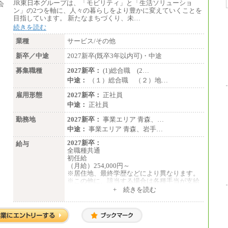
みなし残業手当の残業時間は10.43時間。
JR東日本グループは、「モビリティ」と「生活ソリューショ
※超過勤務手当：みなし残業時間を超える
ン」の2つを軸に、人々の暮らしをより豊かに変えていくことを
残業時間に応じて、時間外手当等を支給。
目指しています。 新たなまちづくり、未…
続きを読む
エリアサポート職 月給188,000円
※超過勤務手当：残業時間については全額
業種
サービス/その他
時間外手当を支給。
新卒／中途
2027新卒(既卒3年以内可)・中途
■（株）JTBグローバルマーケティング＆トラ
ベル
募集職種
2027新卒：
(1)総合職 (2…
総合職 月給242,000円＋地域間調整給
中途：
（１）総合職 （２）地…
訪日事業職 月給202,000～227,000円＋地域
間調整給
雇用形態
2027新卒：
正社員
※詳細はJTBキャリアサイトよりご確認くだ
中途：
正社員
さい。
勤務地
2027新卒：
事業エリア 青森、…
■(株)JTBビジネストランスフォーム
中途：
事業エリア 青森、岩手…
総合職 月給205,000～225,000円＋地域間調
整給
2027新卒：
給与
エリア総合職 月給185,000円＋地域間調整
全職種共通
給
初任給
※詳細はJTBキャリアサイトよりご確認くだ
（月給）254,000円～
さい。
※居住地、最終学歴などにより異なります。
※この他に、該当する場合は各種手当が支給
■(株)JTBデータサービス ※2027年新卒募集
されます。
+ 続きを読む
終了
※試用期間中も給与に変更はございません。
総合職 月給186,000～194,000円＋地域手当
※詳細はJTBキャリアサイトよりご確認くだ
中途：
さい。
全職種共通
初任給／月給263,000円～