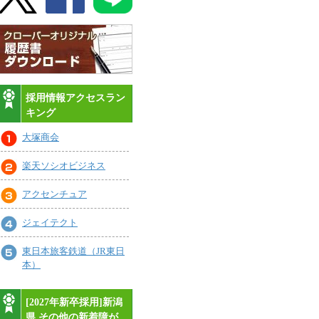
採用情報アクセスラン
キング
大塚商会
楽天ソシオビジネス
アクセンチュア
ジェイテクト
東日本旅客鉄道（JR東日
本）
[2027年新卒採用]新潟
県,その他の新着障が