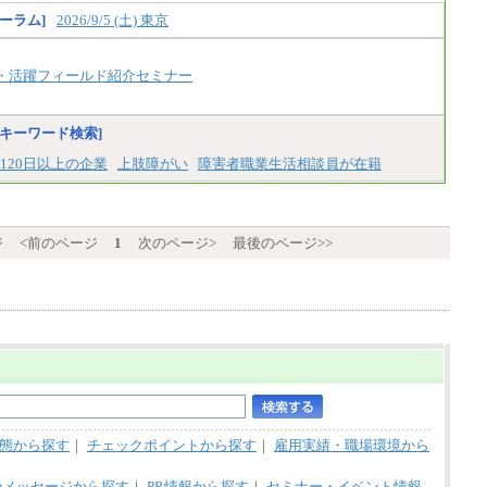
■I&Jデジタルイノベーション(株)
※居住地、年齢により異なります。
総合職 月給224,500～242,600円＋地域手当
ーラム]
2026/9/5 (土) 東京
※この他に、該当する場合は各種手当が支給
※詳細はJTBキャリアサイトよりご確認くだ
されます。
さい。
※試用期間中も給与に変更はございません
・活躍フィールド紹介セミナー
＜有期社員コース＞
■(株)JTBビジネストランスフォーム
有期契約職 月給185,000～195,000円
※詳細はJTBキャリアサイトよりご確認くだ
キーワード検索]
さい。
120日以上の企業
上肢障がい
障害者職業生活相談員が在籍
■(株)JTBパブリッシング ※2027年新卒募集
終了
総合職 月給241,000円
中途：
ジ
<前のページ
1
次のページ>
最後のページ>>
①月給227,000円以上
②月給212,000円以上
③月給172,500円以上
④月給23万円～37万円
⑤月給20万円～25万円
⑥月給33万円～48万円
⑦月給271,000円以上
⑧～⑮月給200,000円〜月給400,000円
⑯月給185,000円以上
⑰月給237,000円以上
⑱月給212,000円以上
⑲東京：月給202,000 円以上 、京都：月給19
3,000 円以上
態から探す
｜
チェックポイントから探す
｜
雇用実績・職場環境から
⑳月給205,000円以上
㉑月給185,000 円以上
のメッセージから探す
｜
PR情報から探す
｜
セミナー・イベント情報