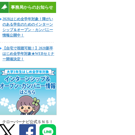
事務局からのお知らせ
2028はじめ全学年対象！障がい
のある学生のためのインターン
シップ＆オープン・カンパニー
情報公開中！
【自宅で視聴可能！】2028新卒
はじめ全学年対象★WEBセミナ
ー開催決定！
クローバーナビ公式ＳＮＳ！