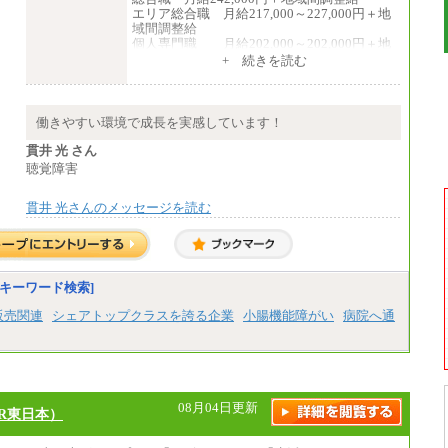
エリア総合職 月給217,000～227,000円＋地
域間調整給
個人専門職 月給202,000～202,000円＋地
域間調整給
+ 続きを読む
※詳細はJTBキャリアサイトよりご確認くだ
さい。
■(株)JTB商事
働きやすい環境で成長を実感しています！
総合職 月給208,000～235,000円
エリア総合職 月給180,000～205,000円＋地
貫井 光 さん
域手当
聴覚障害
※詳細はJTBキャリアサイトよりご確認くだ
さい。
貫井 光さんのメッセージを読む
■(株)JTBパブリッシング ※2027年新卒募集
終了
総合職 月給271,000円
■(株)JTBビジネストラベルソリューションズ
キーワード検索]
総合職 月給220,000～230,000円＋地域間調
整給
販売関連
シェアトップクラスを誇る企業
小腸機能障がい
病院へ通
エリア総合職 月給206,000円～214,000＋地
域間調整給
※詳細はJTBキャリアサイトよりご確認くだ
さい。
■(株)JTBコミュニケーションデザイン
08月04日更新
R東日本）
総合職 月給230,000円
みなし残業手当：20,000円（一律支給）※