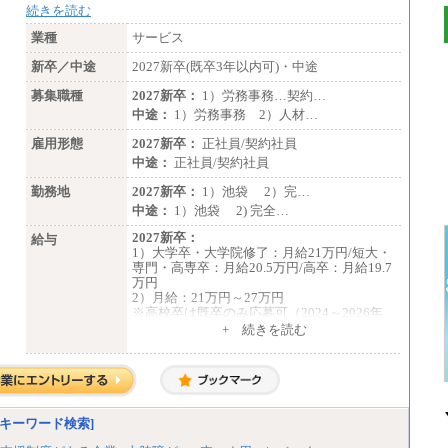
続きを読む
業種
サービス
新卒／中途
2027新卒(既卒3年以内可)・中途
募集職種
2027新卒：
1）労務事務…契約…
中途：
1）労務事務 2）人材…
雇用形態
2027新卒：
正社員/契約社員
中途：
正社員/契約社員
勤務地
2027新卒：
1）池袋 2）完…
中途：
1）池袋 2) 完全…
2027新卒：
給与
1）大学卒・大学院修了：月給21万円/短大・
専門・高専卒：月給20.5万円/高卒：月給19.7
万円
2）月給：21万円～27万円
※高校卒は既卒のみ応募可（2024～2026年
卒）
+ 続きを読む
中途：
1）月給：21万円～25万円
2）月給：21万円～27万円
キーワード検索]