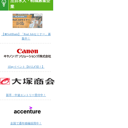
注目求人・転職募集企
業
【〓SoftBank】「Real Jobセミナー」募
集中！
1Dayイベント【8/12〆切！】
新卒・中途エントリー受付中！
全国で通年積極採用中！