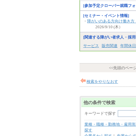
[参加予定クローバー就職フォ
[セミナー・イベント情報]
・
障がいのある方向け働き方
2026/9/10 (木）
[関連する障がい者求人・採用
サービス
販売関連
年間休日
<<先頭のペー
検索をやりなおす
他の条件で検索
キーワードで探す
業種・職種・勤務地・雇用形
探す
企業名から探す
｜
先輩から