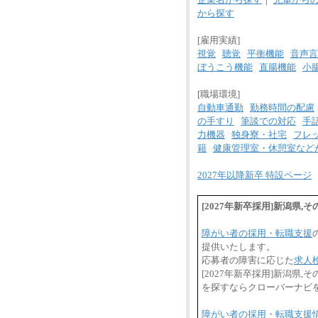
から探す
[雇用実績]
視覚
聴覚
平衡機能
音声言
ぼうこう機能
直腸機能
小
[職場環境]
自動車通勤
勤務時間の配慮
の手すり
筆談での対応
手
力機器
独身寮・社宅
フレ
籍
健康管理室・休憩室など
2027年以降新卒 特設ページ
[2027年新卒採用]新潟県
障がい者の採用・転職支援
提供いたします。
応募者の障害に応じた
求人
[2027年新卒採用]新潟
を探すならクローバーナビ
障がい者の採用・転職支援