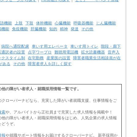
㉒月給185,000 円以上
㉓月給224,500円以上
※全コース共通※ 能力・経験・勤務地など
により異なります
※試用期間中も給与に変更はございません。
語機能
上肢
下肢
体幹機能
心臓機能
呼吸器機能
じん臓機能
腸機能
免疫機能
肝臓機能
知的
精神
発達
その他
病院へ通院配慮
車いす用エレベータ
車いす用トイレ
階段・廊下
話通訳者の設置
点字ワープロ
難聴用電話機
拡大読書機器
音声入
ックスタイム制
在宅勤務
産業医の設置
障害者職業生活相談員が在
がある
その他
障害者求人を詳しく探す
,その他の障がい者求人・就職採用情報一覧です。
のクローバーナビなら、充実した障がい者就職支援、仕事情報をご
検索
や、アルバイトから正社員まで充実した求人情報を掲載中！
県,その他の障がい者求人・就職採用情報をはじめ、人気企業の求人情報
をどうぞ。
情報
や就職サポート情報をお届けするクローバーナビ。 新卒採用か