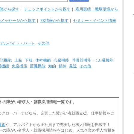
野県、新潟県、富山県、石川県、岡山県、広
島県、山口県、香川県、福岡県
態から探す
｜
チェックポイントから探す
｜
雇用実績・職場環境から
※5…青森県、鳥取県、島根県、愛媛県、高
知県、大分県、長崎県、熊本県、宮崎県、鹿
のメッセージから探す
｜
PR情報から探す
｜
セミナー・イベント情報
児島県、沖縄県、福島県、山形県
◆パート・アルバイト
時給制：最低時給額 1,050円～ ※勤務地によ
り異なる。
アルバイト・パート
その他
【エアサーブ】
月給223,000円～
・試用期間中も給与変更なし
語機能
上肢
下肢
体幹機能
心臓機能
呼吸器機能
じん臓機能
腸機能
免疫機能
肝臓機能
知的
精神
発達
その他
ートの障がい者求人・就職採用情報一覧です。
のクローバーナビなら、充実した障がい者就職支援、仕事情報をご
検索
や、アルバイトから正社員まで充実した求人情報を掲載中！
ートの障がい者求人・就職採用情報をはじめ、人気企業の求人情報を