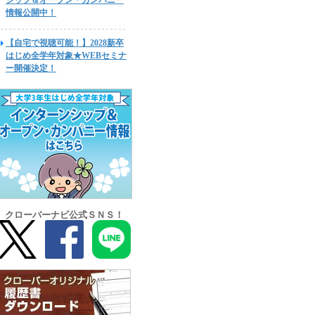
シップ＆オープン・カンパニー
情報公開中！
【自宅で視聴可能！】2028新卒
はじめ全学年対象★WEBセミナ
ー開催決定！
クローバーナビ公式ＳＮＳ！