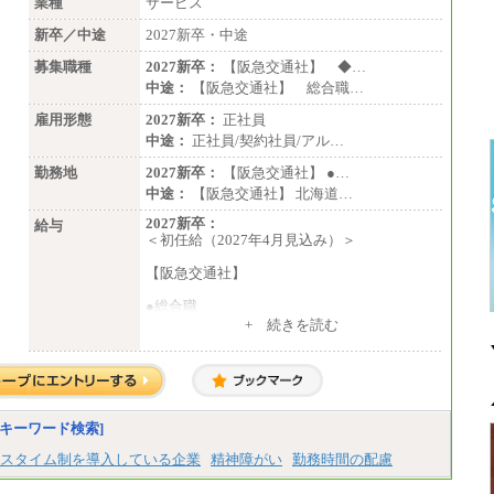
業種
サービス
新卒／中途
2027新卒・中途
募集職種
2027新卒：
【阪急交通社】 ◆…
中途：
【阪急交通社】 総合職…
雇用形態
2027新卒：
正社員
中途：
正社員/契約社員/アル…
勤務地
2027新卒：
【阪急交通社】 ●…
中途：
【阪急交通社】 北海道…
2027新卒：
給与
＜初任給（2027年4月見込み）＞
【阪急交通社】
●総合職
・大学・院卒
+ 続きを読む
月給250,000円(※1)、247,000円(※2)、242,
000円(※3)、239,000円(※4)、237,000円（※
5）
・専門・短大卒
月給229,500円(※1)、226,500円(※2)、221,
キーワード検索]
500円(※3)、218,500円(※4)、216,500円（※
5）
スタイム制を導入している企業
精神障がい
勤務時間の配慮
※1…東京都、埼玉県、千葉県、神奈川県