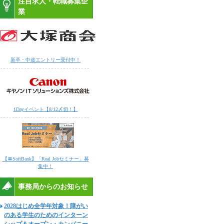
注目求人・転職募集企
業
新卒・中途エントリー受付中！
1Dayイベント【8/12〆切！】
【〓SoftBank】「Real Jobセミナー」募
集中！
事務局からのお知らせ
2028はじめ全学年対象！障がい
のある学生のためのインターン