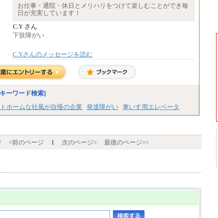
時給 1,226円（実働4.5時間）
お仕事・通院・休日とメリハリをつけて楽しむことができ毎
※基本給のみ（地域手当なし）
※基本給に加算して以下手当有（いず
日が充実しています！
※試用期間中も給与変更なし
れも時間額換算額）
中途：
・退職金相当手当 37円
C.Y さん
【阪急交通社】
・賞与相当手当 127円
◆正社員/総合職
下肢障がい
合計時給額 1,390円
月給250,000円～(※1)、247,000円～(※2)、24
2,000円～(※3)、239,000円～(※4)、237,000
C.Yさんのメッセージを読む
※全ての求人において試用期間中も給与に変
円～（※5）
更はございません。
・月給は一律地域手当を含んだ金額を表示
（※1…36,000円、※2…33,000円、※3…28,0
00円、※4…25,000円、※5…23,000円）
・試用期間中も給与変更なし
キーワード検索]
◆正社員/基幹職
トホームな社風が自慢の企業
発達障がい
車いす用エレベータ
〈東京・神奈川〉月給219,000 円～ 〈大阪・
兵庫〉月給209,000 円～
〈愛知〉月給194,500 円～ 〈福岡〉月給185,0
00 円～
・一律地域手当なし
ジ
<前のページ
1
次のページ>
最後のページ>>
・試用期間中も給与変更なし
◆契約社員
月給187,500円～(※1)、184,000円～(※2)、18
0,500円～(※3)、170,500～(※4)、168,000円
～（※5）
※1…東京都、埼玉県、千葉県、神奈川県
※2…大阪府、京都府、兵庫県、滋賀県
※3…愛知県、静岡県
※4…北海道、宮城県、栃木県、群馬県、長