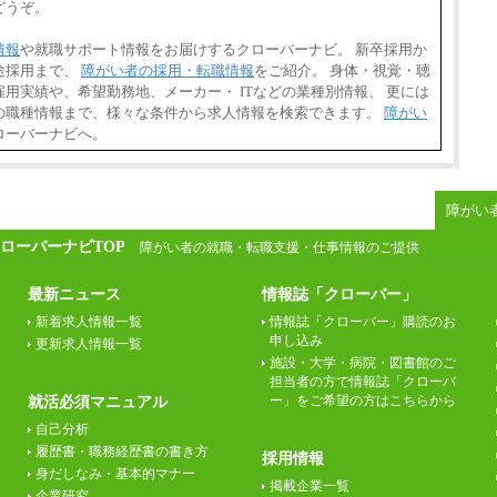
どうぞ。
情報
や就職サポート情報をお届けするクローバーナビ。 新卒採用か
途採用まで、
障がい者の採用・転職情報
をご紹介。 身体・視覚・聴
用実績や、希望勤務地、メーカー・ ITなどの業種別情報、 更には
の職種情報まで、様々な条件から求人情報を検索できます。
障がい
ローバーナビへ。
障がい
ローバーナビTOP
障がい者の就職・転職支援・仕事情報のご提供
最新ニュース
情報誌「クローバー」
新着求人情報一覧
情報誌「クローバー」購読のお
申し込み
更新求人情報一覧
施設・大学・病院・図書館のご
担当者の方で情報誌「クローバ
ー」をご希望の方はこちらから
就活必須マニュアル
自己分析
履歴書・職務経歴書の書き方
採用情報
身だしなみ・基本的マナー
掲載企業一覧
企業研究