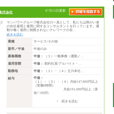
※2…大阪府、京都府、兵庫県、滋賀県
※3…愛知県、静岡県
※4…北海道、宮城県、栃木県、群馬県、長
07月15日更新
株式会社
野県、新潟県、富山県、石川県、岡山県、広
島県、山口県、香川県、福岡県
※5…青森県、鳥取県、島根県、愛媛県、高
マンパワーグループ株式会社の一員として、私たちは障がい者
知県、大分県、長崎県、熊本県、宮崎県、鹿
の自社雇用と雇用に関するコンサルタントを行っています。通
児島県、沖縄県、福島県、山形県
勤や働く場所に制限されないテレワークの在…
・月給には一律地域手当を含んだ金額を表示
続きを読む
（一律地域手当：※1…36,000円、※2…33,0
00円、※3…28,000円、※4…25,000円、※
業種
サービス/その他
5…23,000円）
・試用期間中も給与変更なし
新卒／中途
中途のみ
募集職種
中途：
（１）一般事務（通勤／…
●基幹職（地域限定社員）
雇用形態
・大学・院卒／月給185,000 円～219,000 円
中途：
契約社員/アルバイト・…
※勤務地により異なる。
勤務地
中途：
（１）・（４）立川本社…
〈東京・神奈川〉219,00
0 円 〈大阪・兵庫〉209,000 円
中途：
給与
〈愛知〉194,500 円
（１）・（２）・（４）月給147,800円以上
〈福岡〉185,000 円
（実働6時間）
月給191,000円以上（実
・専門・短大卒／月給185,000 円～210,000
働7.5時間）
円 ※勤務地により異なる。
〈東京・神奈川〉210,
（３）月給191,000円以上（実働7.5時間）
+ 続きを読む
000 円 〈大阪・兵庫〉200,000 円
〈愛知〉194,500 円
（５）月給147,800円以上（実働6時間）
〈福岡〉185,000円
-----