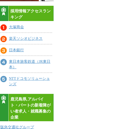
採用情報アクセスラン
キング
大塚商会
楽天ソシオビジネス
日本銀行
東日本旅客鉄道（JR東日
本）
NTTドコモソリューショ
ンズ
鹿児島県,アルバイ
ト・パートの新着障が
い者求人・就職募集の
企業
阪急交通社グループ