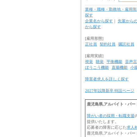
業種・職種・勤務地・雇用形
探す
企業名から探す
｜
先輩から
から探す
[雇用形態]
正社員
契約社員
嘱託社員
[雇用実績]
視覚
聴覚
平衡機能
音声言
ぼうこう機能
直腸機能
小
障害者求人を詳しく探す
2027年以降新卒 特設ページ
鹿児島県,アルバイト・パ
障がい者の採用・転職支援
提供いたします。
応募者の障害に応じた
求人
鹿児島県,アルバイト・パ