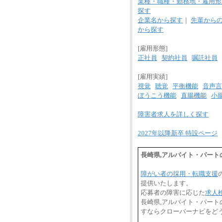
業種・職種・勤務地・雇用形
探す
企業名から探す
｜
先輩から
から探す
[雇用形態]
正社員
契約社員
嘱託社員
[雇用実績]
視覚
聴覚
平衡機能
音声言
ぼうこう機能
直腸機能
小
障害者求人を詳しく探す
2027年以降新卒 特設ページ
長崎県,アルバイト・パー
障がい者の採用・転職支援
提供いたします。
応募者の障害に応じた
求人
長崎県,アルバイト・パー
すならクローバーナビをど