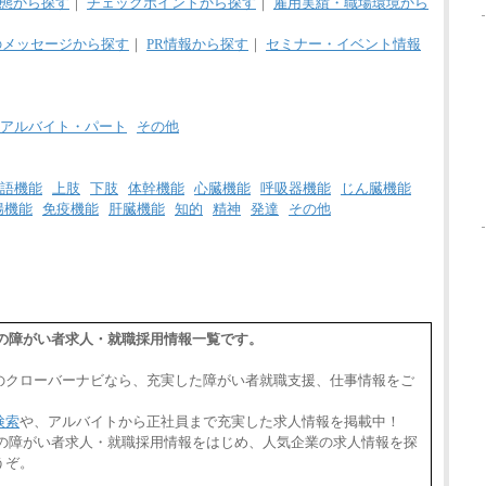
野県、新潟県、富山県、石川県、岡山県、広
態から探す
｜
チェックポイントから探す
｜
雇用実績・職場環境から
島県、山口県、香川県、福岡県
※5…青森県、鳥取県、島根県、愛媛県、高
のメッセージから探す
｜
PR情報から探す
｜
セミナー・イベント情報
知県、大分県、長崎県、熊本県、宮崎県、鹿
児島県、沖縄県、福島県、山形県
◆パート・アルバイト
時給制：最低時給額 1,050円～ ※勤務地によ
アルバイト・パート
その他
り異なる。
【エアサーブ】
月給223,000円～
語機能
上肢
下肢
体幹機能
心臓機能
呼吸器機能
じん臓機能
・試用期間中も給与変更なし
腸機能
免疫機能
肝臓機能
知的
精神
発達
その他
トの障がい者求人・就職採用情報一覧です。
のクローバーナビなら、充実した障がい者就職支援、仕事情報をご
検索
や、アルバイトから正社員まで充実した求人情報を掲載中！
トの障がい者求人・就職採用情報をはじめ、人気企業の求人情報を探
うぞ。