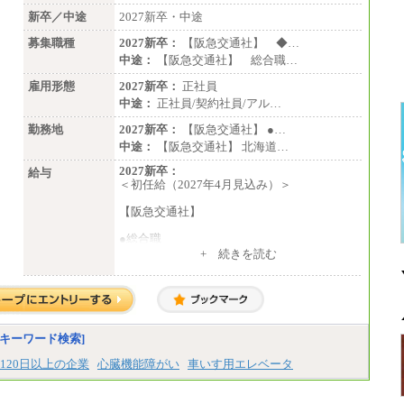
新卒／中途
2027新卒・中途
募集職種
2027新卒：
【阪急交通社】 ◆…
中途：
【阪急交通社】 総合職…
雇用形態
2027新卒：
正社員
中途：
正社員/契約社員/アル…
勤務地
2027新卒：
【阪急交通社】 ●…
中途：
【阪急交通社】 北海道…
2027新卒：
給与
＜初任給（2027年4月見込み）＞
【阪急交通社】
●総合職
・大学・院卒
+ 続きを読む
月給250,000円(※1)、247,000円(※2)、242,
000円(※3)、239,000円(※4)、237,000円（※
5）
・専門・短大卒
月給229,500円(※1)、226,500円(※2)、221,
キーワード検索]
500円(※3)、218,500円(※4)、216,500円（※
5）
120日以上の企業
心臓機能障がい
車いす用エレベータ
※1…東京都、埼玉県、千葉県、神奈川県
※2…大阪府、京都府、兵庫県、滋賀県