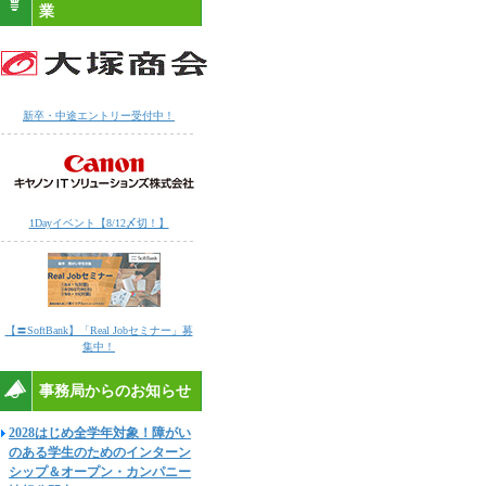
業
新卒・中途エントリー受付中！
1Dayイベント【8/12〆切！】
【〓SoftBank】「Real Jobセミナー」募
集中！
事務局からのお知らせ
2028はじめ全学年対象！障がい
のある学生のためのインターン
シップ＆オープン・カンパニー