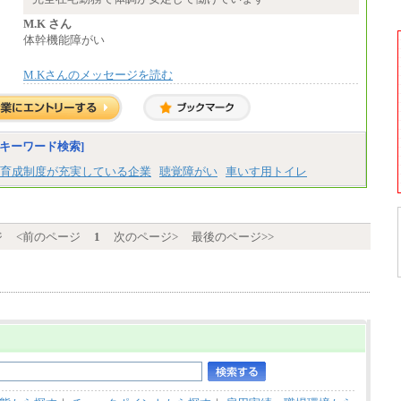
※基本給に加算して以下手当有（いず
※試用期間中も給与変更なし
れも時間額換算額）
M.K さん
中途：
・退職金相当手当 37円
【阪急交通社】
体幹機能障がい
・賞与相当手当 127円
◆正社員/総合職
合計時給額 1,390円
月給250,000円～(※1)、247,000円～(※2)、24
M.Kさんのメッセージを読む
2,000円～(※3)、239,000円～(※4)、237,000
※全ての求人において試用期間中も給与に変
円～（※5）
更はございません。
・月給は一律地域手当を含んだ金額を表示
（※1…36,000円、※2…33,000円、※3…28,0
00円、※4…25,000円、※5…23,000円）
・試用期間中も給与変更なし
キーワード検索]
育成制度が充実している企業
聴覚障がい
車いす用トイレ
◆正社員/基幹職
〈東京・神奈川〉月給219,000 円～ 〈大阪・
兵庫〉月給209,000 円～
〈愛知〉月給194,500 円～ 〈福岡〉月給185,0
00 円～
ジ
<前のページ
1
次のページ>
最後のページ>>
・一律地域手当なし
・試用期間中も給与変更なし
◆契約社員
月給187,500円～(※1)、184,000円～(※2)、18
0,500円～(※3)、170,500～(※4)、168,000円
～（※5）
※1…東京都、埼玉県、千葉県、神奈川県
※2…大阪府、京都府、兵庫県、滋賀県
※3…愛知県、静岡県
※4…北海道、宮城県、栃木県、群馬県、長