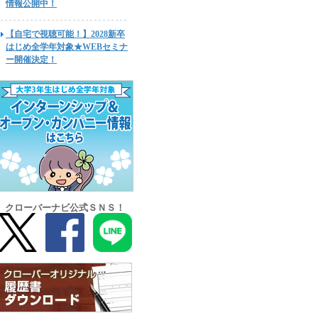
情報公開中！
【自宅で視聴可能！】2028新卒
はじめ全学年対象★WEBセミナ
ー開催決定！
クローバーナビ公式ＳＮＳ！