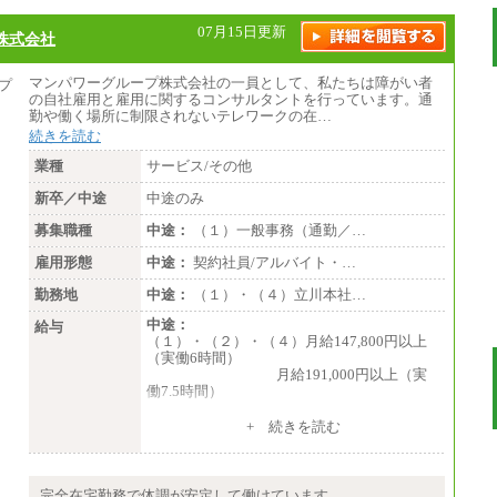
※3…愛知県、静岡県
※4…北海道、宮城県、栃木県、群馬県、長
07月15日更新
株式会社
野県、新潟県、富山県、石川県、岡山県、広
島県、山口県、香川県、福岡県
※5…青森県、鳥取県、島根県、愛媛県、高
マンパワーグループ株式会社の一員として、私たちは障がい者
知県、大分県、長崎県、熊本県、宮崎県、鹿
の自社雇用と雇用に関するコンサルタントを行っています。通
児島県、沖縄県、福島県、山形県
勤や働く場所に制限されないテレワークの在…
・月給には一律地域手当を含んだ金額を表示
続きを読む
（一律地域手当：※1…36,000円、※2…33,0
00円、※3…28,000円、※4…25,000円、※
業種
サービス/その他
5…23,000円）
・試用期間中も給与変更なし
新卒／中途
中途のみ
募集職種
中途：
（１）一般事務（通勤／…
●基幹職（地域限定社員）
雇用形態
・大学・院卒／月給185,000 円～219,000 円
中途：
契約社員/アルバイト・…
※勤務地により異なる。
勤務地
中途：
（１）・（４）立川本社…
〈東京・神奈川〉219,00
0 円 〈大阪・兵庫〉209,000 円
中途：
給与
〈愛知〉194,500 円
（１）・（２）・（４）月給147,800円以上
〈福岡〉185,000 円
（実働6時間）
月給191,000円以上（実
・専門・短大卒／月給185,000 円～210,000
働7.5時間）
円 ※勤務地により異なる。
〈東京・神奈川〉210,
（３）月給191,000円以上（実働7.5時間）
+ 続きを読む
000 円 〈大阪・兵庫〉200,000 円
〈愛知〉194,500 円
（５）月給147,800円以上（実働6時間）
〈福岡〉185,000円
-----
時給 1,226円（実働4.5時間）
完全在宅勤務で体調が安定して働けています
※基本給のみ（地域手当なし）