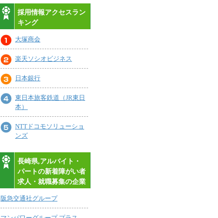
採用情報アクセスラン
キング
大塚商会
楽天ソシオビジネス
日本銀行
東日本旅客鉄道（JR東日
本）
NTTドコモソリューショ
ンズ
長崎県,アルバイト・
パートの新着障がい者
求人・就職募集の企業
阪急交通社グループ
マンパワーグループ プラス