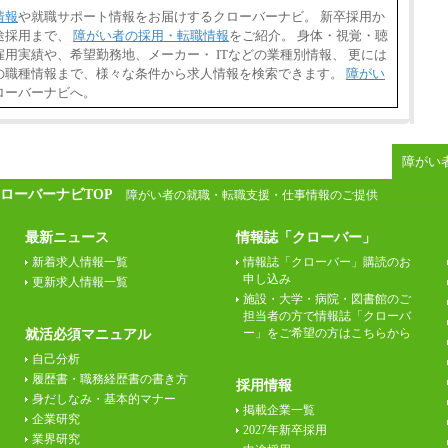
情報
や就職サポート情報をお届けするクローバーナビ。 新卒採用か
途採用まで、
障がい者の採用・転職情報
をご紹介。 身体・視覚・聴
用実績や、希望勤務地、メーカー・ ITなどの業種別情報、 更には
の職種情報まで、様々な条件から求人情報を検索できます。
障がい
ローバーナビへ。
障がい
ローバーナビTOP
障がい者の就職・転職支援・仕事情報のご提供
最新ニュース
情報誌「クローバー」
新着求人情報一覧
情報誌「クローバー」購読のお
申し込み
更新求人情報一覧
施設・大学・病院・図書館のご
担当者の方で情報誌「クローバ
ー」をご希望の方はこちらから
就活必須マニュアル
自己分析
履歴書・職務経歴書の書き方
採用情報
身だしなみ・基本的マナー
掲載企業一覧
企業研究
2027年新卒採用
業界研究