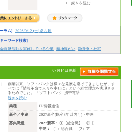
・大学卒／月給282,000円
+ 続きを読む
・高専卒（専攻科）／月給282,000円
・高専卒（本科）／月給256,000円
一般事務職
・博士修了、修士修了、大学卒／月給206,40
0円
ーラム]
2026/9/12 (土) 名古屋
・高専卒（専攻科）／月給206,400円
・高専卒（本科）月給197,800円
キーワード検索]
・短大卒／月給197,800円
・専門卒（2年）／月給197,800円
会貢献活動を実施している企業
精神障がい
独身寮・社宅
※試用期間中も給与に変更はございません。
中途：
（１）（２）
07月14日更新
月給：270,000円～
想定年収：490万円～1,100万円
年収例：
創業以来、ソフトバンクは様々な発展を遂げてきましたが、す
・610万円/28歳・月給34万円
べては「情報革命で人々を幸せに」という経営理念を実現させ
・1,090万円/38歳・月給59万円 *残業代・
るためでした。 「ソフトバンク=携帯電話…
家族手当対象外
続きを読む
（３）
業種
IT/情報通信
月給：190,000円～
想定年収：340万円～610万円
新卒／中途
2027新卒(既卒3年以内可)・中途
年収例：
・460万円/28歳・月給26万円
募集職種
2027新卒：
①【総合職】 ②【…
・520万円/32歳・月給29万円
中途：
（1）総合職 （2）ア…