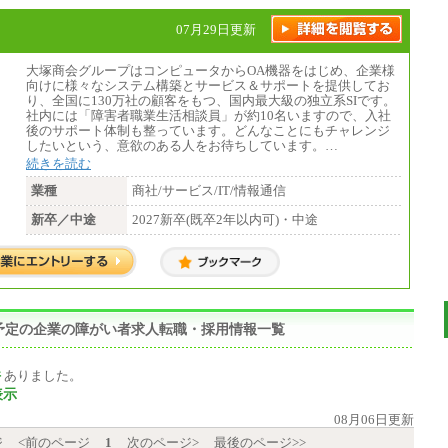
07月29日更新
大塚商会グループはコンピュータからOA機器をはじめ、企業様
向けに様々なシステム構築とサービス＆サポートを提供してお
り、全国に130万社の顧客をもつ、国内最大級の独立系SIです。
社内には「障害者職業生活相談員」が約10名いますので、入社
後のサポート体制も整っています。どんなことにもチャレンジ
したいという、意欲のある人をお待ちしています。…
続きを読む
業種
商社/サービス/IT/情報通信
新卒／中途
2027新卒(既卒2年以内可)・中途
予定の企業の障がい者求人転職・採用情報一覧
件
ありました。
表示
08月06日更新
ジ
<前のページ
1
次のページ>
最後のページ>>