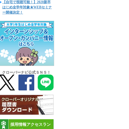
【自宅で視聴可能！】2028新卒
はじめ全学年対象★WEBセミナ
ー開催決定！
クローバーナビ公式ＳＮＳ！
採用情報アクセスラン