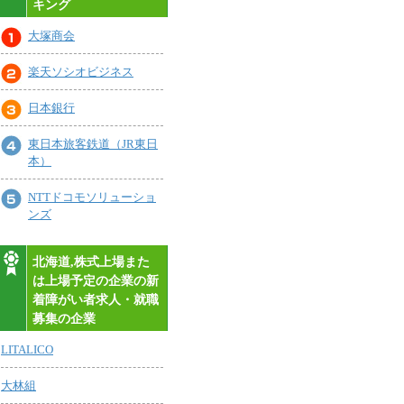
キング
大塚商会
楽天ソシオビジネス
日本銀行
東日本旅客鉄道（JR東日
本）
NTTドコモソリューショ
ンズ
北海道,株式上場また
は上場予定の企業の新
着障がい者求人・就職
募集の企業
LITALICO
大林組