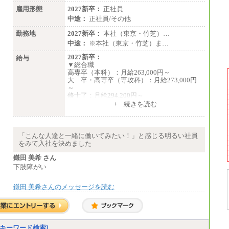
（４）
雇用形態
2027新卒：
正社員
月給：201,000円～
中途：
正社員/その他
想定年収：360万円～680万円
年収例：
勤務地
2027新卒：
本社（東京・竹芝）…
・520万円/32歳・月給29万円
中途：
※本社（東京・竹芝）ま…
年収例は賞与含む、残業代・家族手当含まず
2027新卒：
給与
▼総合職
※キャリアや能力等を考慮の上、当社規定に
高専卒（本科）：月給263,000円～
より確定します
大 卒・高専卒（専攻科）：月給273,000円
※残業手当：別途支給
～
※固定給に固定残業代含まず
修士了：月給294,200円～
※試用期間中も給与に変更なし
博士了：月給304,800円～
+ 続きを読む
※卓越した能力、高度な技術や実績をお持ち
の方で、それらを入社後の実業務において発
揮できると認められる場合は、 上記の給与に
「こんな人達と一緒に働いてみたい！」と感じる明るい社員
関わらず個別設定することがあります
をみて入社を決めました
▼アソシエイト職
鎌田 美希 さん
月給235,000円
下肢障がい
全職種2025年度実績
鎌田 美希さんのメッセージを読む
※営業職に支給するインセンティブは除く
※試用期間中も給与に変更はございません
中途：
基本月給／20万5000円以上(正社員・準社
員）
キーワード検索]