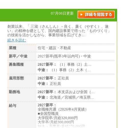
07月06日更新
創業以来、「 三箴（さんしん）－良く、廉く（やすく）、速
い」の精神を礎として、国内建設事業で培った「ものづくり」
の技術を活かしながら、事業領域を広げてき…
続きを読む
業種
住宅・建設・不動産
新卒／中途
2027新卒(既卒3年以内可)・中途
募集職種
2027新卒：
（1）事務（2）土…
中途：
（1）事務（2）土木（…
雇用形態
2027新卒：
正社員
中途：
正社員
勤務地
2027新卒：
本支店および全国（…
中途：
北海道／宮城県／埼玉県…
2027新卒：
給与
全職種共通（2026年4月実績）
■全国型職員
大学院卒/月給320,000円
大学卒/月給300,000円
短大・高専卒/月給270,000円