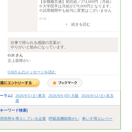
【全職種共通】初任給／274,000円（月給）
※大学院卒は月給が278,000円となります。
※試用期間中も給与に変更はございません
中途：
（１）～（４）274,000円（月給）～
+ 続きを読む
（５）235,000円（月給）～
※経験・年齢などを考慮のうえ、当社規程に
より優遇します。
※業務内容・勤務形態に応じて、上記給与の
仕事で得られる感謝の言葉が、
範囲内でご相談をさせていただく事がありま
やりがいと励みになっています。
す
※試用期間中も給与に変更はございません
O.H さん
左上肢障がい
O.Hさんのメッセージを読む
ーラム]
2026/9/5 (土) 東京
2026/9/6 (日) 大阪
2026/9/12 (土) 名古
屋
キーワード検索]
用形態を導入している企業
呼吸器機能障がい
車いす用エレベー