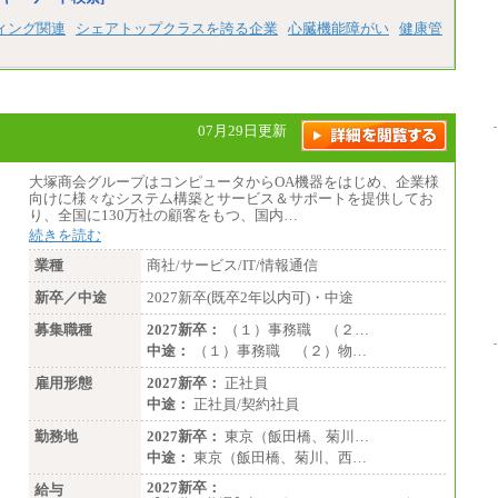
※経験、能力を考慮の上、当社規定によ
ィング関連
シェアトップクラスを誇る企業
心臓機能障がい
健康管
り優遇いたします
※自己成長支援金(10,000円）を含む
※別途、Workstyle支援金(月額4,000円）
07月29日更新
大塚商会グループはコンピュータからOA機器をはじめ、企業様
向けに様々なシステム構築とサービス＆サポートを提供してお
り、全国に130万社の顧客をもつ、国内…
続きを読む
業種
商社/サービス/IT/情報通信
新卒／中途
2027新卒(既卒2年以内可)・中途
募集職種
2027新卒：
（１）事務職 （２…
中途：
（１）事務職 （２）物…
雇用形態
2027新卒：
正社員
中途：
正社員/契約社員
勤務地
2027新卒：
東京（飯田橋、菊川…
中途：
東京（飯田橋、菊川、西…
2027新卒：
給与