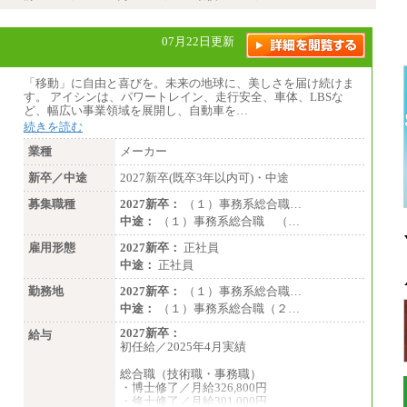
07月22日更新
「移動」に自由と喜びを。未来の地球に、美しさを届け続けま
す。 アイシンは、パワートレイン、走行安全、車体、LBSな
ど、幅広い事業領域を展開し、自動車を…
続きを読む
業種
メーカー
新卒／中途
2027新卒(既卒3年以内可)・中途
募集職種
2027新卒：
（１）事務系総合職…
中途：
（１）事務系総合職 （…
雇用形態
2027新卒：
正社員
中途：
正社員
勤務地
2027新卒：
（１）事務系総合職…
中途：
（１）事務系総合職（２…
2027新卒：
給与
初任給／2025年4月実績
総合職（技術職・事務職）
・博士修了／月給326,800円
・修士修了／月給301,000円