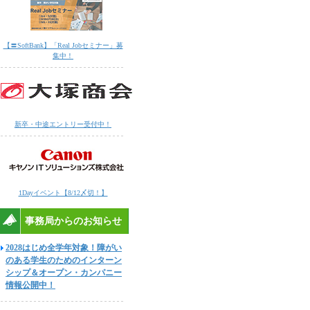
【〓SoftBank】「Real Jobセミナー」募
集中！
新卒・中途エントリー受付中！
1Dayイベント【8/12〆切！】
事務局からのお知らせ
2028はじめ全学年対象！障がい
のある学生のためのインターン
シップ＆オープン・カンパニー
情報公開中！