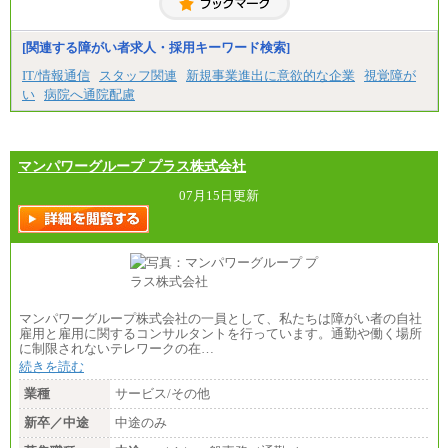
な月額モデルとして掲載。
※上記のほか、ボーナス支給あり
年収（本社）：330万～380万（フルタイムで標準的
[関連する障がい者求人・採用キーワード検索]
なボーナス込みの金額です。上限金額は全社平均20
時間の残業込み）
IT/情報通信
スタッフ関連
新規事業進出に意欲的な企業
視覚障が
年収（支店）：260万～340万（フルタイムで標準的
い
病院へ通院配慮
なボーナス込みの金額です。上限金額は全社平均20
時間の残業込み）
※年1回評価に応じて昇給有り。(上限あり)
※雇用形態についての補足：事務系職務限定の正社
員となります
マンパワーグループ プラス株式会社
07月15日更新
マンパワーグループ株式会社の一員として、私たちは障がい者の自社
雇用と雇用に関するコンサルタントを行っています。通勤や働く場所
に制限されないテレワークの在…
続きを読む
業種
サービス/その他
新卒／中途
中途のみ