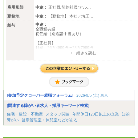
雇用形態
中途：
正社員/契約社員/アル…
勤務地
中途：
【勤務地】 本社／埼玉…
中途：
給与
全職種共通
初任給（別途諸手当あり）
【正社員】
月給 26万4000円〜28万7000円
+ 続きを読む
【契約社員】
月給 21万6300円〜27万1200円
【アルバイト・パート・時給制】
千葉／1,290円～、東京／1,390円～、埼玉/1,315円
～、
神奈川/1,390円～、静岡/1,240円～、滋賀/1,220円
～、
愛知/1,290円～
[参加予定クローバー就職フォーラム]
2026/9/5 (土) 東京
※正社員・契約社員登用制度あり
※上記給与をベースにスキル・経験に応じて、決定
[関連する障がい者求人・採用キーワード検索]
します。
※試用期間中も給与に変更はございません
住宅・建設・不動産
スタッフ関連
年間休日120日以上の企業
知的
障がい
健康管理室・休憩室などがある