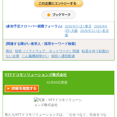
[参加予定クローバー就職フォーラム]
2026/9/5 (土) 東京
2026/9/6
(日) 大阪
2026/9/12 (土) 名古
屋
[関連する障がい者求人・採用キーワード検索]
商社
技術（ソフトウェア、ネットワーク）関連
転居を伴う転勤の
ない企業
じん臓機能障がい
病院へ通院配慮
NTTドコモソリューションズ株式会社
02月09日更新
私たちNTTドコモソリューションズは、「心をつなぐ、社会をつな