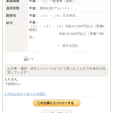
募集職種
中途：
（１）一般事務（通勤／…
雇用形態
中途：
契約社員/アルバイト・…
勤務地
中途：
（１）・（４）立川本社…
中途：
給与
（１）・（２）・（４）月給147,800円以上（実働6
時間）
月給191,000円以上（実働7.5時
間）
（３）月給191,000円以上（実働7.5時間）
+ 続きを読む
（５）月給147,800円以上（実働6時間）
-----
時給 1,226円（実働4.5時間）
※基本給に加算して以下手当有（いずれも時
間額換算額）
お仕事・通院・休日とメリハリをつけて楽しむことができ毎日が充
・退職金相当手当 37円
実しています！
・賞与相当手当 127円
合計時給額 1,390円
C.Y さん
下肢障がい
※全ての求人において試用期間中も給与に変更はご
ざいません。
C.Yさんのメッセージを読む