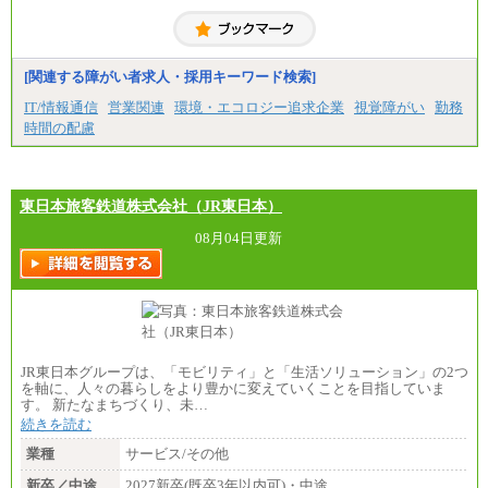
■(株)JTBコミュニケーションデザイン
総合職 月給230,000円
みなし残業手当：20,000円（一律支給）※みなし
残業手当の残業時間は10.43時間。
[関連する障がい者求人・採用キーワード検索]
※超過勤務手当：みなし残業時間を超える残業時
IT/情報通信
営業関連
環境・エコロジー追求企業
視覚障がい
勤務
間に応じて、時間外手当等を支給。
時間の配慮
エリアサポート職 月給188,000円
※超過勤務手当：残業時間については全額時間外
手当を支給。
東日本旅客鉄道株式会社（JR東日本）
■（株）JTBグローバルマーケティング＆トラベル
総合職 月給242,000円＋地域間調整給
訪日事業職 月給202,000～227,000円＋地域間調整
08月04日更新
給
※詳細はJTBキャリアサイトよりご確認ください。
■(株)JTBビジネストランスフォーム
総合職 月給205,000～225,000円＋地域間調整給
エリア総合職 月給185,000円＋地域間調整給
※詳細はJTBキャリアサイトよりご確認ください。
JR東日本グループは、「モビリティ」と「生活ソリューション」の2つ
■(株)JTBデータサービス ※2027年新卒募集終了
を軸に、人々の暮らしをより豊かに変えていくことを目指していま
総合職 月給186,000～194,000円＋地域手当
す。 新たなまちづくり、未…
※詳細はJTBキャリアサイトよりご確認ください。
続きを読む
■I&Jデジタルイノベーション(株)
業種
サービス/その他
総合職 月給224,500～242,600円＋地域手当
※詳細はJTBキャリアサイトよりご確認ください。
新卒／中途
2027新卒(既卒3年以内可)・中途