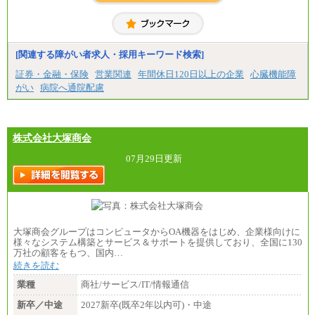
中途：
（1) 総合職 （院了）月給274,862円～／（大学卒）
月給245,000円～（※1）
(2) エリア総合職 月給233,410円～（※1）
(3) アシスタントスタッフ 日給9,800円～12,500円
[関連する障がい者求人・採用キーワード検索]
（※2）
※１ 試用期間６か月（試用期間中も給与に変更
証券・金融・保険
営業関連
年間休日120日以上の企業
心臓機能障
なし）
がい
病院へ通院配慮
※２ 勤務地により異なる
株式会社大塚商会
07月29日更新
大塚商会グループはコンピュータからOA機器をはじめ、企業様向けに
様々なシステム構築とサービス＆サポートを提供しており、全国に130
万社の顧客をもつ、国内…
続きを読む
業種
商社/サービス/IT/情報通信
新卒／中途
2027新卒(既卒2年以内可)・中途