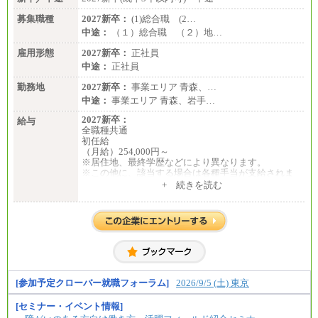
＜有期社員コース＞
募集職種
2027新卒：
(1)総合職 (2…
■(株)JTBビジネストランスフォーム
中途：
（１）総合職 （２）地…
有期契約職 月給185,000～195,000円
※詳細はJTBキャリアサイトよりご確認ください。
雇用形態
2027新卒：
正社員
中途：
正社員
■(株)JTBパブリッシング ※2027年新卒募集終了
総合職 月給241,000円
勤務地
2027新卒：
事業エリア 青森、…
中途：
中途：
事業エリア 青森、岩手…
①月給227,000円以上
②月給212,000円以上
2027新卒：
給与
③月給172,500円以上
全職種共通
④月給23万円～37万円
初任給
⑤月給20万円～25万円
（月給）254,000円～
⑥月給33万円～48万円
※居住地、最終学歴などにより異なります。
⑦月給271,000円以上
※この他に、該当する場合は各種手当が支給されま
⑧～⑮月給200,000円〜月給400,000円
す。
+ 続きを読む
⑯月給185,000円以上
※試用期間中も給与に変更はございません。
⑰月給237,000円以上
⑱月給212,000円以上
中途：
⑲東京：月給202,000 円以上 、京都：月給193,000 円
全職種共通
以上
初任給／月給263,000円～
⑳月給205,000円以上
※居住地、年齢により異なります。
㉑月給185,000 円以上
※この他に、該当する場合は各種手当が支給されま
㉒月給185,000 円以上
す。
㉓月給224,500円以上
※試用期間中も給与に変更はございません
[参加予定クローバー就職フォーラム]
2026/9/5 (土) 東京
※全コース共通※ 能力・経験・勤務地などにより
異なります
※試用期間中も給与に変更はございません。
[セミナー・イベント情報]