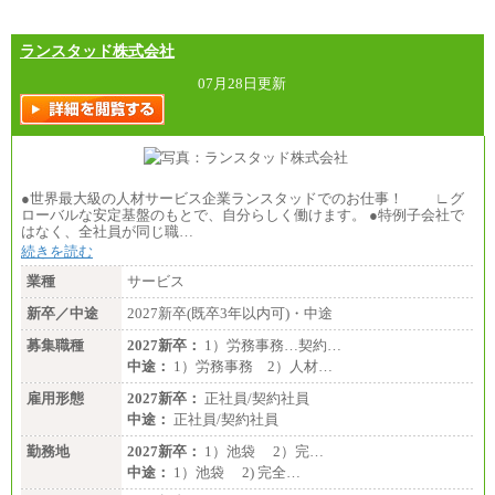
四年制大学・大学院卒 月給26.8万円
短大・専門卒 月給24.0万円
ランスタッド株式会社
※上記全てのコースにおいて、退職金前払給：一律3.
7万円を含む
07月28日更新
※試用期間中も給与に変更はございません
上記の新卒給与を下限に、これまでの経験・スキル
を考慮し、当社規定に従って決定いたします。
●世界最大級の人材サービス企業ランスタッドでのお仕事！ ∟グ
ローバルな安定基盤のもとで、自分らしく働けます。 ●特例子会社で
はなく、全社員が同じ職…
続きを読む
業種
サービス
新卒／中途
2027新卒(既卒3年以内可)・中途
募集職種
2027新卒：
1）労務事務…契約…
中途：
1）労務事務 2）人材…
雇用形態
2027新卒：
正社員/契約社員
中途：
正社員/契約社員
勤務地
2027新卒：
1）池袋 2）完…
中途：
1）池袋 2) 完全…