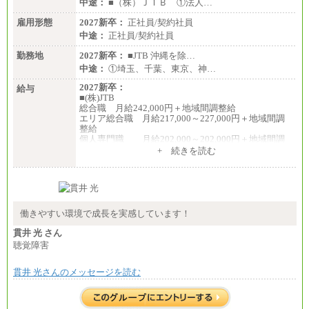
中途：
■（株）ＪＴＢ ①法人…
雇用形態
2027新卒：
正社員/契約社員
中途：
正社員/契約社員
勤務地
2027新卒：
■JTB 沖縄を除…
中途：
①埼玉、千葉、東京、神…
2027新卒：
給与
■(株)JTB
総合職 月給242,000円＋地域間調整給
エリア総合職 月給217,000～227,000円＋地域間調
整給
個人専門職 月給202,000～202,000円＋地域間調
整給
+ 続きを読む
※詳細はJTBキャリアサイトよりご確認ください。
■(株)JTB商事
総合職 月給208,000～235,000円
エリア総合職 月給180,000～205,000円＋地域手当
※詳細はJTBキャリアサイトよりご確認ください。
働きやすい環境で成長を実感しています！
■(株)JTBパブリッシング ※2027年新卒募集終了
貫井 光 さん
総合職 月給271,000円
聴覚障害
■(株)JTBビジネストラベルソリューションズ
貫井 光さんのメッセージを読む
総合職 月給220,000～230,000円＋地域間調整給
エリア総合職 月給206,000円～214,000＋地域間調
整給
※詳細はJTBキャリアサイトよりご確認ください。