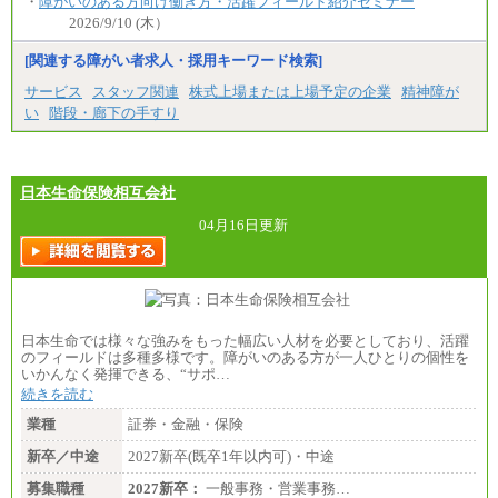
・
障がいのある方向け働き方・活躍フィールド紹介セミナー
2026/9/10 (木）
[関連する障がい者求人・採用キーワード検索]
サービス
スタッフ関連
株式上場または上場予定の企業
精神障が
い
階段・廊下の手すり
日本生命保険相互会社
04月16日更新
日本生命では様々な強みをもった幅広い人材を必要としており、活躍
のフィールドは多種多様です。障がいのある方が一人ひとりの個性を
いかんなく発揮できる、“サポ…
続きを読む
業種
証券・金融・保険
新卒／中途
2027新卒(既卒1年以内可)・中途
募集職種
2027新卒：
一般事務・営業事務…