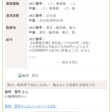
募集職種
2027新卒：
（１）事務職 （２…
中途：
（１）事務職 （２）物…
雇用形態
2027新卒：
正社員
中途：
正社員/契約社員
勤務地
2027新卒：
東京（飯田橋、菊川…
中途：
東京（飯田橋、菊川、西…
2027新卒：
給与
【全職種共通】初任給／274,000円（月給）
※大学院卒は月給が278,000円となります。
※試用期間中も給与に変更はございません
中途：
（１）～（４）274,000円（月給）～
+ 続きを読む
（５）235,000円（月給）～
※経験・年齢などを考慮のうえ、当社規程により優
遇します。
※業務内容・勤務形態に応じて、上記給与の範囲内
でご相談をさせていただく事があります
※試用期間中も給与に変更はございません
障がい者採用で当社と出会い、働きがいを実感する毎日です。
森岡 賢司 さん
心臓機能障がい
森岡 賢司さんのメッセージを読む