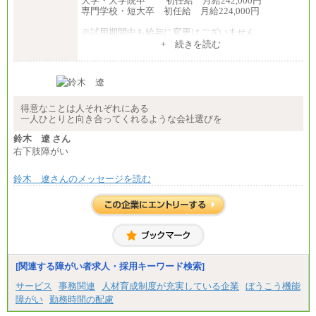
大学・大学院卒 初任給 月給242,000円
専門学校・短大卒 初任給 月給224,000円
※試用期間中も給与に変更はございません
中途：
+ 続きを読む
【全職種共通】
大学・大学院卒 初任給 月給242,000円
専門学校・短大卒 初任給 月給224,000円
最終学歴に応じ、上記新卒給与（高卒の場合は、月
給211,000円）を基本給とし、年齢や学歴などを考慮
して算定した調整手当を加算した額
得意なことは人それぞれにある
一人ひとりと向き合ってくれるような会社選びを
※試用期間中も給与に変更はございません
鈴木 遼 さん
右下肢障がい
鈴木 遼さんのメッセージを読む
[関連する障がい者求人・採用キーワード検索]
サービス
事務関連
人材育成制度が充実している企業
ぼうこう機能
障がい
勤務時間の配慮