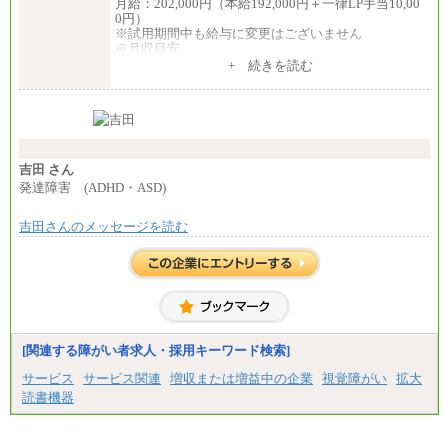
月給：202,000円（本給192,000円＋一律LP手当10,00
0円）
※試用期間中も給与に変更はございません
※月収目安
月給：202,000円
+ 続きを読む
夜勤手当：28,000円（月4回）※1回7,000円、実際の
夜勤回数により変動
東京都居住支援特別手当：20,000円（※支給期間・
条件あり）
---
計：250,000円
吉田 さん
■その他職種共通
発達障害 (ADHD・ASD)
月給：25万3,400円～
※固定残業代20時間分を手当に含む(33,900円～)
吉田さんのメッセージを読む
※20時間を超過した場合は別途支給
※試用期間中も給与に変更はございません
中途：
(1)(2)月給：25万3400円～28万5900円
※固定残業代20時間分を手当に含む(33,900円～38,20
0円)
※20時間を超過した場合は別途支給
※試用期間中も給与に変更はございません
[関連する障がい者求人・採用キーワード検索]
サービス
サービス関連
増収または増益中の企業
視覚障がい
拡大
読書機器