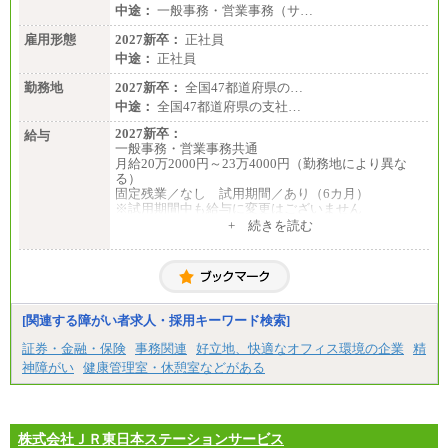
中途：
一般事務・営業事務（サ…
雇用形態
2027新卒：
正社員
中途：
正社員
勤務地
2027新卒：
全国47都道府県の…
中途：
全国47都道府県の支社…
2027新卒：
給与
一般事務・営業事務共通
月給20万2000円～23万4000円（勤務地により異な
る）
固定残業／なし 試用期間／あり（6カ月）
※試用期間中も給与に変更はございません
中途：
+ 続きを読む
一般事務・営業事務共通
月給20万2000円～23万4000円（勤務地により異な
る）
固定残業／なし 試用期間／あり（6か月）
※試用期間中も給与に変更はございません。
[関連する障がい者求人・採用キーワード検索]
証券・金融・保険
事務関連
好立地、快適なオフィス環境の企業
精
神障がい
健康管理室・休憩室などがある
株式会社ＪＲ東日本ステーションサービス