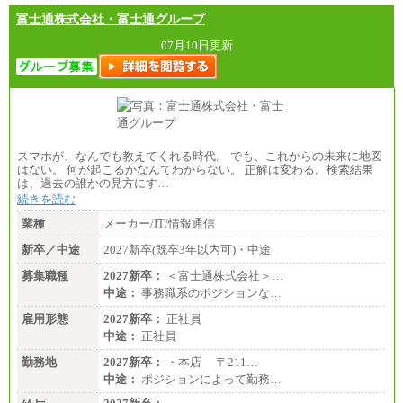
富士通株式会社・富士通グループ
07月10日更新
スマホが、なんでも教えてくれる時代。 でも、これからの未来に地図
はない。 何が起こるかなんてわからない。 正解は変わる。検索結果
は、過去の誰かの見方にす…
続きを読む
業種
メーカー/IT/情報通信
新卒／中途
2027新卒(既卒3年以内可)・中途
募集職種
2027新卒：
＜富士通株式会社＞…
中途：
事務職系のポジションな…
雇用形態
2027新卒：
正社員
中途：
正社員
勤務地
2027新卒：
・本店 〒211…
中途：
ポジションによって勤務…