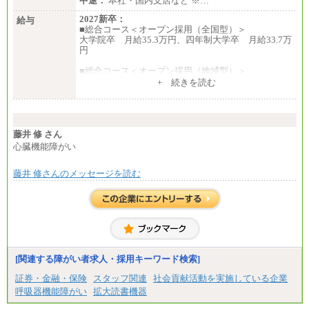
中途：
本社・国内支店など ※…
2027新卒：
給与
■総合コース＜オープン採用（全国型）＞
大学院卒 月給35.3万円、四年制大学卒 月給33.7万
円
■総合コース＜オープン採用（地域型）＞
大学院卒 月給33.3万円、四年制大学卒 月給31.7万
+ 続きを読む
円
■事務コース
四年制大学・大学院卒 月給26.8万円
短大・専門卒 月給24.0万円
藤井 修 さん
心臓機能障がい
※上記は2027年新卒の支給予定額
藤井 修さんのメッセージを読む
※上記全てのコースにおいて、退職金前払給：一律3.
7万円を含む
※試用期間中も給与に変更はございません
中途：
■総合コース＜オープン採用（全国型）＞
大学院卒 月給35.3万円、四年制大学卒 月給33.7万
円
[関連する障がい者求人・採用キーワード検索]
■総合コース＜オープン採用（地域型）＞
大学院卒 月給33.3万円、四年制大学卒 月給31.7万
証券・金融・保険
スタッフ関連
社会貢献活動を実施している企業
円
呼吸器機能障がい
拡大読書機器
■事務コース