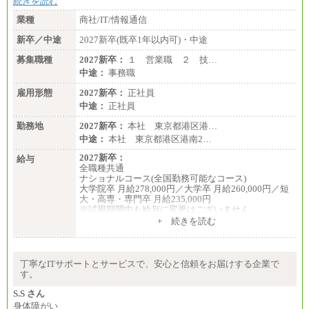
続きを読む
業種
商社/IT/情報通信
新卒／中途
2027新卒(既卒1年以内可)・中途
募集職種
2027新卒：
１ 営業職 ２ 技…
中途：
事務職
雇用形態
2027新卒：
正社員
中途：
正社員
勤務地
2027新卒：
本社 東京都港区港…
中途：
本社 東京都港区港南2…
2027新卒：
給与
全職種共通
ナショナルコース(全国勤務可能なコース)
大学院卒 月給278,000円／大学卒 月給260,000円／短
大・高専・専門卒 月給235,000円
※試用期間中も給与に変更はございません
+ 続きを読む
エリアコース(一定地域であれば移動可能なコース)
大学院卒 月給264,000円／大学卒 月給250,000円／短
大・高専・専門卒 月給225,000円
※試用期間中も給与に変更はございません
丁寧なITサポートとサービスで、安心と信頼をお届けする企業で
中途：
す。
月給：250,000円～400,000円
想定年収：4,000,000円～6,000,000円
S.S さん
※試用期間中も給与に変更はございません。
身体障がい