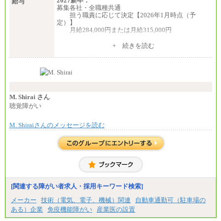
2027新卒：
給与
募集各社・全職種共通
担う職責に応じて決定【2026年1月時点（予
定）】
月給284,000円または月給315,000円
※入社後早期から、自律的な業務遂行が求めら
+ 続きを読む
れる職務を担う方については、月額給与315,000円で
す。
なお、高度なスキルや専門性を持ち、より高
い職責を担う方については、さらに高い金額を個別
に設定します。
※習熟度を上げるための育成が一定期間必要で
上司の指示に基づき職務を遂行する方については、
M. Shirai さん
月額給与284,000円となります。
聴覚障がい
※個別に設定する給与については、選考の過程
で決定していきます。
M. Shiraiさんのメッセージを読む
※上記に加え、所定労働時間外に勤務をした場
合には、時間外勤務手当を支給します。
※試用期間中も給与に変更はございません。
中途：
＜募集各社・全職種共通＞
月給21万円以上～
※試用期間中の給与に変更はありません。
[関連する障がい者求人・採用キーワード検索]
※経験・能力を考慮し、当社規定により決定いたし
メーカー
技術（電気、電子、機械）関連
自動車通勤可（駐車場の
ます。
ある）企業
免疫機能障がい
産業医の設置