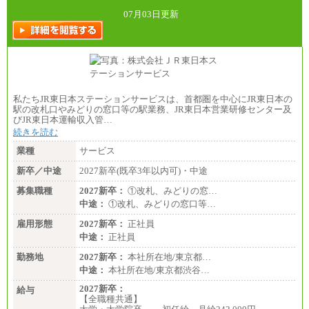
07月03日更新
私たちJR東日本ステーションサービスは、首都圏を中心にJR東日本の
駅の改札口やみどりの窓口等の駅業務、JR東日本営業研修センター及
びJR東日本運輸収入管…
続きを読む
業種
サービス
新卒／中途
2027新卒(既卒3年以内可)・中途
募集職種
2027新卒：
①改札、みどりの窓…
中途：
①改札、みどりの窓口等…
雇用形態
2027新卒：
正社員
中途：
正社員
勤務地
2027新卒：
本社所在地/東京都…
中途：
本社所在地/東京都渋谷…
2027新卒：
給与
【全職種共通】