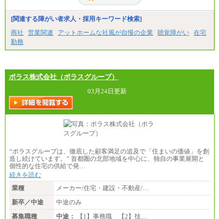
ります。
※試用期間中も給与に変更はございません。
[関連する障がい者求人・採用キーワード検索]
商社
営業関連
アットホームな社風が自慢の企業
聴覚障がい
在宅
勤務
ポラス株式会社（ポラスグループ）
03月24日更新
“ポラスグループは、徹底した顧客満足の追及で「住まいの価値」を創
造し続けています。” 首都圏の北部地域を中心に、独自の事業展開と
個性的な住宅の供給で発…
続きを読む
業種
メーカー/住宅・建設・不動産/…
新卒／中途
中途のみ
募集職種
中途：
【1】事務職 【2】技…