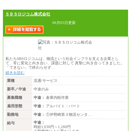
ＳＢＳロジコム株式会社
06月05日更新
私たちSBSロジコムは、物流という社会インフラを支える企業とし
て、常に変化と向き合い、課題に対して 真摯に向き合ってきました。
「できない」で終わらせず…
続きを読む
業種
流通/サービス
新卒／中途
中途のみ
募集職種
中途：
倉庫内軽作業
雇用形態
中途：
アルバイト・パート
勤務地
中途：
①伊勢崎第３物流センタ…
中途：
給与
時給1,030円～1,260円