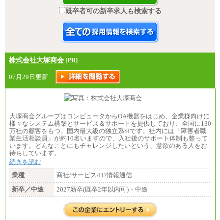
既卒者可の新卒求人も検索する
株式会社大塚商会
[PR]
07月29日更新
大塚商会グループはコンピュータからOA機器をはじめ、企業様向けに
様々なシステム構築とサービス＆サポートを提供しており、全国に130
万社の顧客をもつ、国内最大級の独立系SIです。社内には「障害者職
業生活相談員」が約10名いますので、入社後のサポート体制も整って
います。どんなことにもチャレンジしたいという、意欲のある人をお
待ちしています。…
続きを読む
業種
商社/サービス/IT/情報通信
新卒／中途
2027新卒(既卒2年以内可)・中途