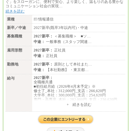
ぐ」をスローガンに、便利で安心、より楽しく、温もりのある豊かな
コミュニケーション社会の実現…
続きを読む
業種
IT/情報通信
新卒／中途
2027新卒(既卒3年以内可)・中途
募集職種
2027新卒：
＜募集職種＞ ■ソ…
中途：
一般事務（スタッフ関連…
雇用形態
2027新卒：
正社員
中途：
正社員
勤務地
2027新卒：
原則として本社また…
中途：
【本社勤務】 ・東京都…
2027新卒：
給与
全職種共通
■初任給月給（2026年4月末予定）※
修士了_本社：312,000円_支店：266,620円
大学卒_本社：300,000円_支店：254,620円
専門・高専卒_本社：282,000円_支店：236,620円
+ 続きを読む
※専門性に応じた高い給与水準の採用も実施
中途：
月給（本社）：213,030円＋諸手当
月給（支店）：164,920円～189,700円＋諸手当
※試用期間中も給与に変更はございません。
※上記はフルタイム勤務で残業ゼロの場合の標準的