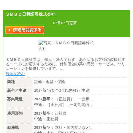
ＳＭＢＣ日興証券株式会社
02月02日更新
ＳＭＢＣ日興証券は、個人・法人問わず、あらゆるお客様の多様化す
るニーズにお応えするために、付加価値の高い商品・サービス、ソリ
ューションを提供しています。…
続きを読む
業種
証券・金融・保険
新卒／中途
2027新卒(既卒3年以内可)・中途
募集職種
2027新卒：
［正社員］…一定期…
中途：
［正社員］…一定期間内…
雇用形態
2027新卒：
正社員
中途：
正社員
勤務地
2027新卒：
本社・国内支店など…