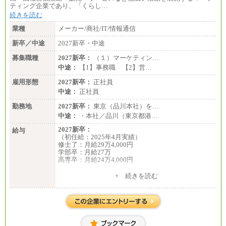
ティング企業であり、「くらし…
続きを読む
業種
メーカー/商社/IT/情報通信
新卒／中途
2027新卒・中途
募集職種
2027新卒：
（１）マーケティン…
中途：
【1】事務職 【2】営…
雇用形態
2027新卒：
正社員
中途：
正社員
勤務地
2027新卒：
東京（品川本社）を…
中途：
・本社／品川（東京都港…
2027新卒：
給与
（初任給：2025年4月実績）
修士了：月給29万4,000円
学部卒：月給27万
高専卒：月給24万4,000円
+ 続きを読む
中途：
月給 250,000円～350,000円
想定年収 420万円～600万円
入社時の処遇（基本給・賞与）は経験・スキルを考
慮の上、当社規程に従い決定いたします。
経験・スキルによっては、記載額を超える場合もあ