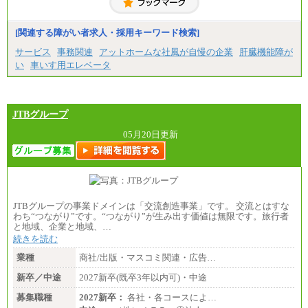
[関連する障がい者求人・採用キーワード検索]
サービス
事務関連
アットホームな社風が自慢の企業
肝臓機能障が
い
車いす用エレベータ
JTBグループ
05月20日更新
JTBグループの事業ドメインは「交流創造事業」です。 交流とはすな
わち“つながり”です。“つながり”が生み出す価値は無限です。旅行者
と地域、企業と地域、…
続きを読む
業種
商社/出版・マスコミ関連・広告…
新卒／中途
2027新卒(既卒3年以内可)・中途
募集職種
2027新卒：
各社・各コースによ…