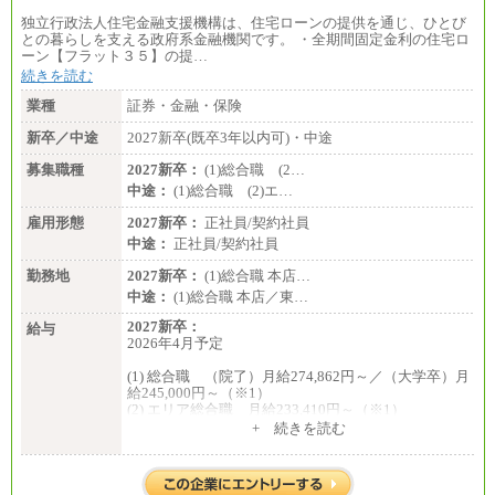
独立行政法人住宅金融支援機構は、住宅ローンの提供を通じ、ひとび
との暮らしを支える政府系金融機関です。 ・全期間固定金利の住宅ロ
ーン【フラット３５】の提…
続きを読む
業種
証券・金融・保険
新卒／中途
2027新卒(既卒3年以内可)・中途
募集職種
2027新卒：
(1)総合職 (2…
中途：
(1)総合職 (2)エ…
雇用形態
2027新卒：
正社員/契約社員
中途：
正社員/契約社員
勤務地
2027新卒：
(1)総合職 本店…
中途：
(1)総合職 本店／東…
2027新卒：
給与
2026年4月予定
(1) 総合職 （院了）月給274,862円～／（大学卒）月
給245,000円～（※1）
(2) エリア総合職 月給233,410円～（※1）
(3) アシスタントスタッフ 日給9,800円～12,500円
+ 続きを読む
（※2）
※１ 試用期間６か月（試用期間中も給与に変更
はございません）
※２ 勤務地により異なります