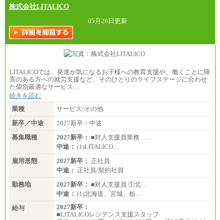
株式会社LITALICO
05月26日更新
LITALICOでは、発達が気になるお子様への教育支援や、働くことに障
害のある方への就労支援など、そのひとりのライフステージに合わせ
た個別最適なサービス…
続きを読む
業種
サービス/その他
新卒／中途
2027新卒・中途
募集職種
2027新卒：
■対人支援員業務 …
中途：
(1)LITALICO…
雇用形態
2027新卒：
正社員
中途：
正社員/契約社員
勤務地
2027新卒：
■対人支援員 ①北…
中途：
(1)北海道、宮城、栃…
2027新卒：
給与
■LITALICOレジデンス支援スタッフ