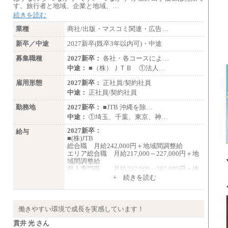
す。旅行者と地域、企業と地域、…
続きを読む
業種
商社/出版・マスコミ関連・広告…
新卒／中途
2027新卒(既卒3年以内可)・中途
募集職種
2027新卒：
各社・各コースによ…
中途：
■（株）ＪＴＢ ①法人…
雇用形態
2027新卒：
正社員/契約社員
中途：
正社員/契約社員
勤務地
2027新卒：
■JTB 沖縄を除…
中途：
①埼玉、千葉、東京、神…
2027新卒：
給与
■(株)JTB
総合職 月給242,000円＋地域間調整給
エリア総合職 月給217,000～227,000円＋地
域間調整給
個人専門職 月給202,000～202,000円＋地
域間調整給
+ 続きを読む
※詳細はJTBキャリアサイトよりご確認くだ
さい。
■(株)JTB商事
働きやすい環境で成長を実感しています！
総合職 月給208,000～235,000円
エリア総合職 月給180,000～205,000円＋地
貫井 光 さん