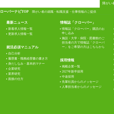
障がい
ローバーナビTOP
障がい者の就職・転職支援・仕事情報のご提供
最新ニュース
情報誌「クローバー」
新着求人情報一覧
情報誌「クローバー」購読のお
申し込み
更新求人情報一覧
施設・大学・病院・図書館のご
担当者の方で情報誌「クローバ
ー」をご希望の方はこちらから
就活必須マニュアル
自己分析
履歴書・職務経歴書の書き方
採用情報
身だしなみ・基本的マナー
掲載企業一覧
企業研究
2027年新卒採用
業界研究
中途採用
面接の仕方
先輩社員からのメッセージ
人事担当者からのメッセージ