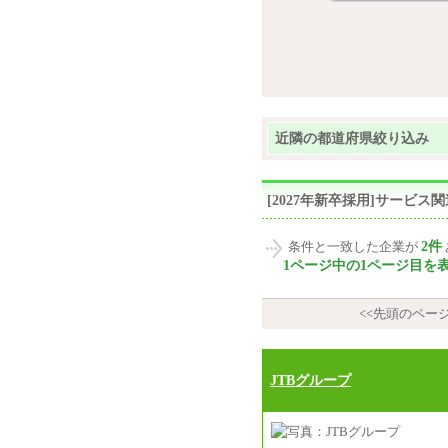
近隣の都道府県絞り込み
[2027年新卒採用]サービ
2件
条件と一致した企業が
1ページ中の1ページ目を
<<先頭のペー
JTBグループ