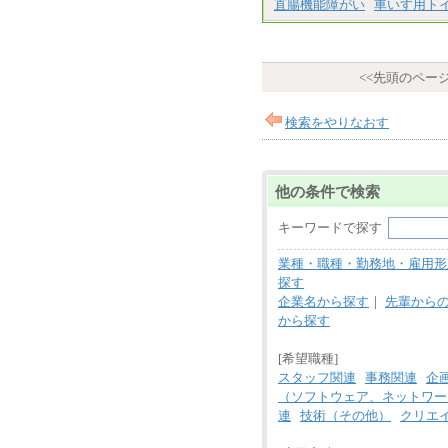
直腸機能障がい
車いす用ト
<<先頭のペー
検索をやりなおす
他の条件で検索
キーワードで探す
業種・職種・勤務地・雇用形
探す
企業名から探す
｜
先輩から
から探す
[希望職種]
スタッフ関連
事務関連
企
（ソフトウェア、ネットワー
連
技術（その他）
クリエ