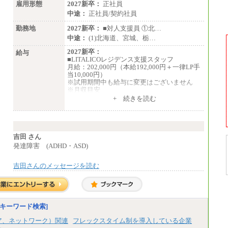
訪日事業職 月給202,000～227,000円＋地域
雇用形態
2027新卒：
正社員
間調整給
中途：
正社員/契約社員
※詳細はJTBキャリアサイトよりご確認くだ
さい。
勤務地
2027新卒：
■対人支援員 ①北…
中途：
(1)北海道、宮城、栃…
■(株)JTBビジネストランスフォーム
総合職 月給205,000～225,000円＋地域間調
2027新卒：
給与
整給
■LITALICOレジデンス支援スタッフ
エリア総合職 月給185,000円＋地域間調整
月給：202,000円（本給192,000円＋一律LP手
給
当10,000円）
※詳細はJTBキャリアサイトよりご確認くだ
※試用期間中も給与に変更はございません
さい。
※月収目安
月給：202,000円
+ 続きを読む
■(株)JTBデータサービス ※2027年新卒募集
夜勤手当：28,000円（月4回）※1回7,000
終了
円、実際の夜勤回数により変動
総合職 月給186,000～194,000円＋地域手当
東京都居住支援特別手当：20,000円（※支給
※詳細はJTBキャリアサイトよりご確認くだ
期間・条件あり）
さい。
---
吉田 さん
計：250,000円
発達障害 (ADHD・ASD)
■I&Jデジタルイノベーション(株)
総合職 月給224,500～242,600円＋地域手当
■その他職種共通
※詳細はJTBキャリアサイトよりご確認くだ
吉田さんのメッセージを読む
月給：25万3,400円～
さい。
※固定残業代20時間分を手当に含む(33,900円
～)
＜有期社員コース＞
※20時間を超過した場合は別途支給
■(株)JTBビジネストランスフォーム
※試用期間中も給与に変更はございません
有期契約職 月給185,000～195,000円
中途：
キーワード検索]
※詳細はJTBキャリアサイトよりご確認くだ
(1)(2)月給：25万3400円～28万5900円
さい。
※固定残業代20時間分を手当に含む(33,900円
ア、ネットワーク）関連
フレックスタイム制を導入している企業
～38,200円)