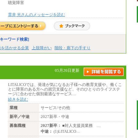
域手当
聴覚障害
※詳細はJTBキャリアサイトよりご確認くだ
さい。
貫井 光さんのメッセージを読む
■(株)JTBパブリッシング ※2027年新卒募集
終了
総合職 月給271,000円
■(株)JTBビジネストラベルソリューションズ
キーワード検索]
総合職 月給220,000～230,000円＋地域間調
整給
語を活かせる企業
上肢障がい
階段・廊下の手すり
エリア総合職 月給206,000円～214,000＋地
域間調整給
※詳細はJTBキャリアサイトよりご確認くだ
さい。
05月26日更新
■(株)JTBコミュニケーションデザイン
総合職 月給230,000円
みなし残業手当：20,000円（一律支給）※
LITALICOでは、発達が気になるお子様への教育支援や、働くこ
みなし残業手当の残業時間は10.43時間。
とに障害のある方への就労支援など、そのひとりのライフステ
※超過勤務手当：みなし残業時間を超える
ージに合わせた個別最適なサービス…
残業時間に応じて、時間外手当等を支給。
続きを読む
エリアサポート職 月給188,000円
業種
サービス/その他
※超過勤務手当：残業時間については全額
新卒／中途
時間外手当を支給。
2027新卒・中途
募集職種
2027新卒：
■対人支援員業務 …
■（株）JTBグローバルマーケティング＆トラ
ベル
中途：
(1)LITALICO…
総合職 月給242,000円＋地域間調整給