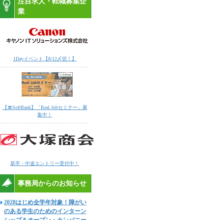
注目求人・転職募集企
業
1Dayイベント【8/12〆切！】
【〓SoftBank】「Real Jobセミナー」募
集中！
新卒・中途エントリー受付中！
事務局からのお知らせ
2028はじめ全学年対象！障がい
のある学生のためのインターン