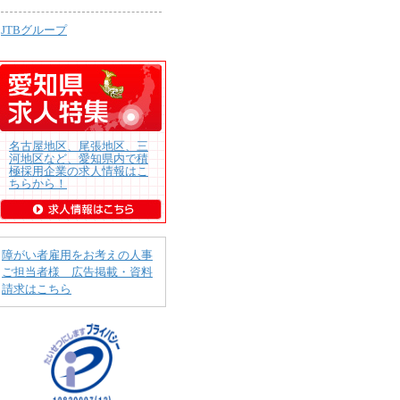
JTBグループ
名古屋地区、尾張地区、三
河地区など、愛知県内で積
極採用企業の求人情報はこ
ちらから！
障がい者雇用をお考えの人事
ご担当者様 広告掲載・資料
請求はこちら