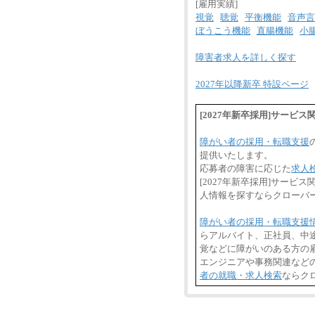
[雇用実績]
視覚
聴覚
平衡機能
音声言
ぼうこう機能
直腸機能
小
障害者求人を詳しく探す
2027年以降新卒 特設ページ
[2027年新卒採用]サービ
障がい者の採用・転職支援
提供いたします。
応募者の障害に応じた
求人
[2027年新卒採用]サー
人情報を探すならクローバ
障がい者の採用・転職支援
らアルバイト、正社員、中
覚などに障がいのある方の雇
エンジニアや事務関連など
者の就職・求人検索
ならク