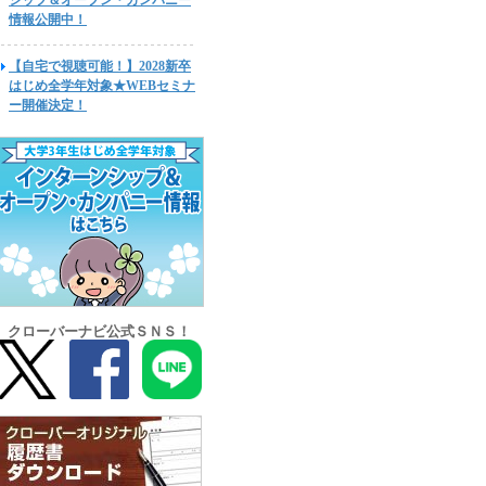
シップ＆オープン・カンパニー
情報公開中！
【自宅で視聴可能！】2028新卒
はじめ全学年対象★WEBセミナ
ー開催決定！
クローバーナビ公式ＳＮＳ！