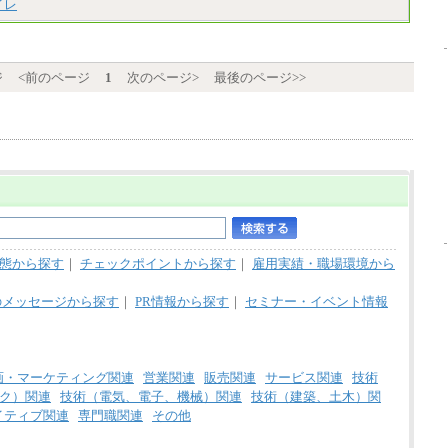
イレ
■(株)JTBパブリッシング ※2027年新卒募集
※20時間を超過した場合は別途支給
終了
※試用期間中も給与に変更はございません
総合職 月給241,000円
中途：
①月給227,000円以上
ジ
<前のページ
1
次のページ>
最後のページ>>
②月給212,000円以上
③月給172,500円以上
④月給23万円～37万円
⑤月給20万円～25万円
⑥月給33万円～48万円
⑦月給271,000円以上
⑧～⑮月給200,000円〜月給400,000円
⑯月給185,000円以上
⑰月給237,000円以上
⑱月給212,000円以上
⑲東京：月給202,000 円以上 、京都：月給19
3,000 円以上
⑳月給205,000円以上
態から探す
｜
チェックポイントから探す
｜
雇用実績・職場環境から
㉑月給185,000 円以上
㉒月給185,000 円以上
のメッセージから探す
｜
PR情報から探す
｜
セミナー・イベント情報
㉓月給224,500円以上
※全コース共通※ 能力・経験・勤務地など
により異なります
※試用期間中も給与に変更はございません。
画・マーケティング関連
営業関連
販売関連
サービス関連
技術
ク）関連
技術（電気、電子、機械）関連
技術（建築、土木）関
イティブ関連
専門職関連
その他