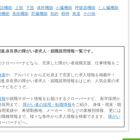
語機能
上肢
下肢
体幹機能
心臓機能
呼吸器機能
じん臓機能
腸機能
免疫機能
肝臓機能
知的
精神
発達
その他
ス関連,奈良県の障がい者求人・就職採用情報一覧です。
のクローバーナビなら、充実した障がい者就職支援、仕事情報をご
検索
や、アルバイトから正社員まで充実した求人情報を掲載中！
ビス関連,奈良県の障がい者求人・就職採用情報をはじめ、人気企業の求
ーナビをどうぞ。
情報
や就職サポート情報をお届けするクローバーナビ。 新卒採用か
途採用まで、
障がい者の採用・転職情報
をご紹介。 身体・視覚・聴
用実績や、希望勤務地、メーカー・ ITなどの業種別情報、 更には
の職種情報まで、様々な条件から求人情報を検索できます。
障がい
ローバーナビへ。