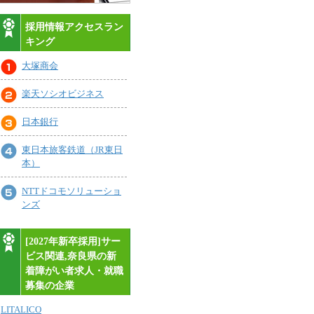
採用情報アクセスラン
キング
大塚商会
楽天ソシオビジネス
日本銀行
東日本旅客鉄道（JR東日
本）
NTTドコモソリューショ
ンズ
[2027年新卒採用]サー
ビス関連,奈良県の新
着障がい者求人・就職
募集の企業
LITALICO