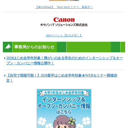
【〓SoftBank】「Real Jobセミナー」募集中！
1Dayイベント【8/12〆切！】
事務局からのお知らせ
2028はじめ全学年対象！障がいのある学生のためのインターンシップ＆オー
プン・カンパニー情報公開中！
【自宅で視聴可能！】2028新卒はじめ全学年対象★WEBセミナー開催決
定！