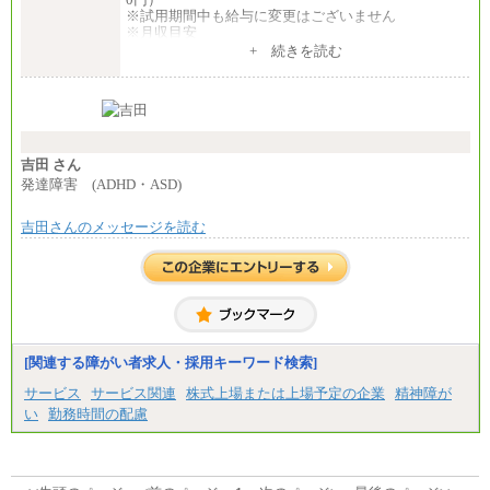
⑤月給20万円～25万円
※試用期間中も給与に変更はございません
⑥月給33万円～48万円
※月収目安
⑦月給271,000円以上
月給：202,000円
+ 続きを読む
⑧～⑮月給200,000円〜月給400,000円
夜勤手当：28,000円（月4回）※1回7,000円、実際の
⑯月給185,000円以上
夜勤回数により変動
⑰月給237,000円以上
東京都居住支援特別手当：20,000円（※支給期間・
⑱月給212,000円以上
条件あり）
⑲東京：月給202,000 円以上 、京都：月給193,000 円
---
以上
計：250,000円
⑳月給205,000円以上
吉田 さん
㉑月給185,000 円以上
■その他職種共通
発達障害 (ADHD・ASD)
㉒月給185,000 円以上
月給：25万3,400円～
㉓月給224,500円以上
※固定残業代20時間分を手当に含む(33,900円～)
※全コース共通※ 能力・経験・勤務地などにより
吉田さんのメッセージを読む
※20時間を超過した場合は別途支給
異なります
※試用期間中も給与に変更はございません
※試用期間中も給与に変更はございません。
中途：
(1)(2)月給：25万3400円～28万5900円
※固定残業代20時間分を手当に含む(33,900円～38,20
0円)
※20時間を超過した場合は別途支給
※試用期間中も給与に変更はございません
[関連する障がい者求人・採用キーワード検索]
サービス
サービス関連
株式上場または上場予定の企業
精神障が
い
勤務時間の配慮