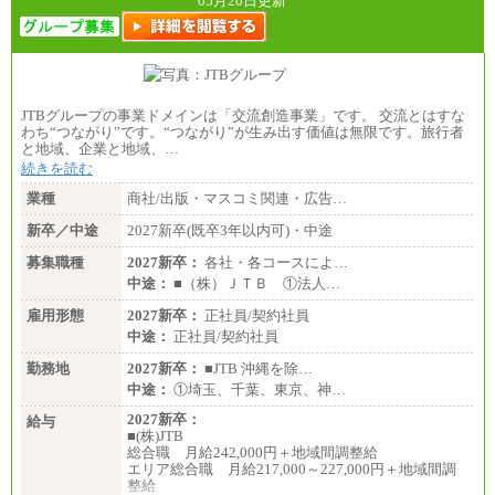
05月20日更新
JTBグループの事業ドメインは「交流創造事業」です。 交流とはすな
わち“つながり”です。“つながり”が生み出す価値は無限です。旅行者
と地域、企業と地域、…
続きを読む
業種
商社/出版・マスコミ関連・広告…
新卒／中途
2027新卒(既卒3年以内可)・中途
募集職種
2027新卒：
各社・各コースによ…
中途：
■（株）ＪＴＢ ①法人…
雇用形態
2027新卒：
正社員/契約社員
中途：
正社員/契約社員
勤務地
2027新卒：
■JTB 沖縄を除…
中途：
①埼玉、千葉、東京、神…
2027新卒：
給与
■(株)JTB
総合職 月給242,000円＋地域間調整給
エリア総合職 月給217,000～227,000円＋地域間調
整給