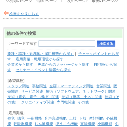
<<先頭のページ
<前のページ
1
次のページ>
最後のページ>>
検索をやりなおす
他の条件で検索
キーワードで探す
業種・職種・勤務地・雇用形態から探す
｜
チェックポイントから探
す
｜
雇用実績・職場環境から探す
企業名から探す
｜
先輩からのメッセージから探す
｜
PR情報から探
す
｜
セミナー・イベント情報から探す
[希望職種]
スタッフ関連
事務関連
企画・マーケティング関連
営業関連
販
売関連
サービス関連
技術（ソフトウェア、ネットワーク）関連
技術（電気、電子、機械）関連
技術（建築、土木）関連
技術（そ
の他）
クリエイティブ関連
専門職関連
その他
[雇用実績]
視覚
聴覚
平衡機能
音声言語機能
上肢
下肢
体幹機能
心臓機
能
呼吸器機能
じん臓機能
ぼうこう機能
直腸機能
小腸機能
免