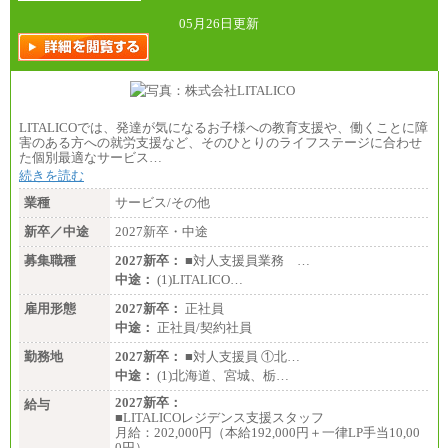
総合職 月給242,000円＋地域間調整給
訪日事業職 月給202,000～227,000円＋地域間調整
05月26日更新
給
※詳細はJTBキャリアサイトよりご確認ください。
■(株)JTBビジネストランスフォーム
総合職 月給205,000～225,000円＋地域間調整給
エリア総合職 月給185,000円＋地域間調整給
LITALICOでは、発達が気になるお子様への教育支援や、働くことに障
※詳細はJTBキャリアサイトよりご確認ください。
害のある方への就労支援など、そのひとりのライフステージに合わせ
た個別最適なサービス…
■(株)JTBデータサービス ※2027年新卒募集終了
総合職 月給186,000～194,000円＋地域手当
続きを読む
※詳細はJTBキャリアサイトよりご確認ください。
業種
サービス/その他
■I&Jデジタルイノベーション(株)
新卒／中途
2027新卒・中途
総合職 月給224,500～242,600円＋地域手当
※詳細はJTBキャリアサイトよりご確認ください。
募集職種
2027新卒：
■対人支援員業務 …
＜有期社員コース＞
中途：
(1)LITALICO…
■(株)JTBビジネストランスフォーム
雇用形態
有期契約職 月給185,000～195,000円
2027新卒：
正社員
※詳細はJTBキャリアサイトよりご確認ください。
中途：
正社員/契約社員
■(株)JTBパブリッシング ※2027年新卒募集終了
勤務地
2027新卒：
■対人支援員 ①北…
総合職 月給241,000円
中途：
(1)北海道、宮城、栃…
中途：
①月給227,000円以上
2027新卒：
給与
②月給212,000円以上
■LITALICOレジデンス支援スタッフ
③月給172,500円以上
月給：202,000円（本給192,000円＋一律LP手当10,00
④月給23万円～37万円
0円）