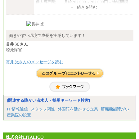
個人専門職 月給202,000～202,000円＋地域間調
整給
+ 続きを読む
※詳細はJTBキャリアサイトよりご確認ください。
■(株)JTB商事
総合職 月給208,000～235,000円
エリア総合職 月給180,000～205,000円＋地域手当
※詳細はJTBキャリアサイトよりご確認ください。
働きやすい環境で成長を実感しています！
■(株)JTBパブリッシング ※2027年新卒募集終了
貫井 光 さん
総合職 月給271,000円
聴覚障害
■(株)JTBビジネストラベルソリューションズ
貫井 光さんのメッセージを読む
総合職 月給220,000～230,000円＋地域間調整給
エリア総合職 月給206,000円～214,000＋地域間調
整給
※詳細はJTBキャリアサイトよりご確認ください。
■(株)JTBコミュニケーションデザイン
総合職 月給230,000円
みなし残業手当：20,000円（一律支給）※みなし
残業手当の残業時間は10.43時間。
[関連する障がい者求人・採用キーワード検索]
※超過勤務手当：みなし残業時間を超える残業時
IT/情報通信
スタッフ関連
外国語を活かせる企業
肝臓機能障がい
間に応じて、時間外手当等を支給。
産業医の設置
エリアサポート職 月給188,000円
※超過勤務手当：残業時間については全額時間外
手当を支給。
株式会社LITALICO
■（株）JTBグローバルマーケティング＆トラベル