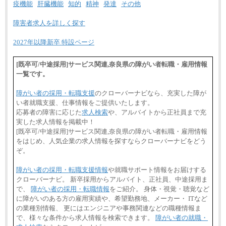
疫機能
肝臓機能
知的
精神
発達
その他
障害者求人を詳しく探す
2027年以降新卒 特設ページ
[既卒可/中途採用]サービス関連,奈良県の障がい者転職・雇用情報
一覧です。
障がい者の採用・転職支援
のクローバーナビなら、充実した障が
い者就職支援、仕事情報をご提供いたします。
応募者の障害に応じた
求人検索
や、アルバイトから正社員まで充
実した求人情報を掲載中！
[既卒可/中途採用]サービス関連,奈良県の障がい者転職・雇用情報
をはじめ、人気企業の求人情報を探すならクローバーナビをどう
ぞ。
障がい者の採用・転職支援情報
や就職サポート情報をお届けする
クローバーナビ。 新卒採用からアルバイト、正社員、中途採用ま
で、
障がい者の採用・転職情報
をご紹介。 身体・視覚・聴覚など
に障がいのある方の雇用実績や、希望勤務地、メーカー・ ITなど
の業種別情報、 更にはエンジニアや事務関連などの職種情報ま
で、様々な条件から求人情報を検索できます。
障がい者の就職・