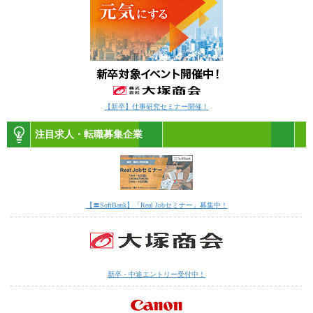
【新卒】仕事研究セミナー開催！
注目求人・転職募集企業
【〓SoftBank】「Real Jobセミナー」募集中！
新卒・中途エントリー受付中！