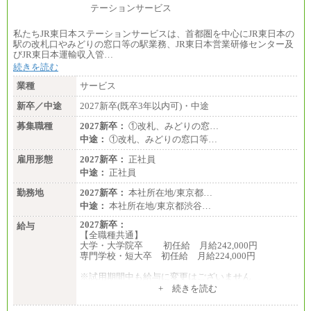
私たちJR東日本ステーションサービスは、首都圏を中心にJR東日本の
駅の改札口やみどりの窓口等の駅業務、JR東日本営業研修センター及
びJR東日本運輸収入管…
続きを読む
業種
サービス
新卒／中途
2027新卒(既卒3年以内可)・中途
募集職種
2027新卒：
①改札、みどりの窓…
中途：
①改札、みどりの窓口等…
雇用形態
2027新卒：
正社員
中途：
正社員
勤務地
2027新卒：
本社所在地/東京都…
中途：
本社所在地/東京都渋谷…
2027新卒：
給与
【全職種共通】
大学・大学院卒 初任給 月給242,000円
専門学校・短大卒 初任給 月給224,000円
※試用期間中も給与に変更はございません
中途：
+ 続きを読む
【全職種共通】
大学・大学院卒 初任給 月給242,000円