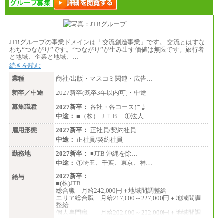
JTBグループの事業ドメインは「交流創造事業」です。 交流とはすな
わち“つながり”です。“つながり”が生み出す価値は無限です。旅行者
と地域、企業と地域、…
続きを読む
業種
商社/出版・マスコミ関連・広告…
新卒／中途
2027新卒(既卒3年以内可)・中途
募集職種
2027新卒：
各社・各コースによ…
中途：
■（株）ＪＴＢ ①法人…
雇用形態
2027新卒：
正社員/契約社員
中途：
正社員/契約社員
勤務地
2027新卒：
■JTB 沖縄を除…
中途：
①埼玉、千葉、東京、神…
2027新卒：
給与
■(株)JTB
総合職 月給242,000円＋地域間調整給
エリア総合職 月給217,000～227,000円＋地域間調
整給
個人専門職 月給202,000～202,000円＋地域間調