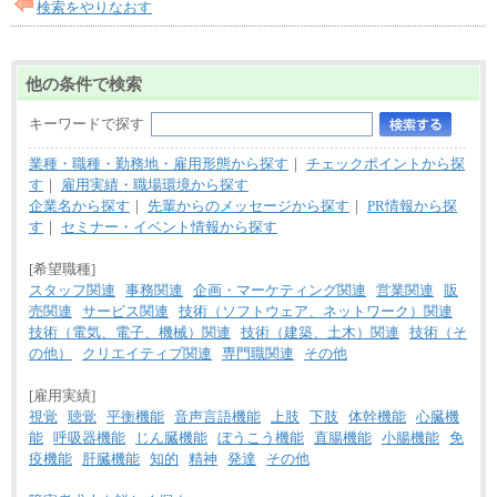
検索をやりなおす
他の条件で検索
キーワードで探す
業種・職種・勤務地・雇用形態から探す
｜
チェックポイントから探
す
｜
雇用実績・職場環境から探す
企業名から探す
｜
先輩からのメッセージから探す
｜
PR情報から探
す
｜
セミナー・イベント情報から探す
[希望職種]
スタッフ関連
事務関連
企画・マーケティング関連
営業関連
販
売関連
サービス関連
技術（ソフトウェア、ネットワーク）関連
技術（電気、電子、機械）関連
技術（建築、土木）関連
技術（そ
の他）
クリエイティブ関連
専門職関連
その他
[雇用実績]
視覚
聴覚
平衡機能
音声言語機能
上肢
下肢
体幹機能
心臓機
能
呼吸器機能
じん臓機能
ぼうこう機能
直腸機能
小腸機能
免
疫機能
肝臓機能
知的
精神
発達
その他