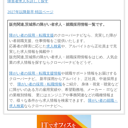
障害者求人を詳しく探す
2027年以降新卒 特設ページ
販売関連,茨城県の障がい者求人・就職採用情報一覧です。
障がい者の採用・転職支援
のクローバーナビなら、充実した障が
い者就職支援、仕事情報をご提供いたします。
応募者の障害に応じた
求人検索
や、アルバイトから正社員まで充
実した求人情報を掲載中！
販売関連,茨城県の障がい者求人・就職採用情報をはじめ、人気企
業の求人情報を探すならクローバーナビをどうぞ。
障がい者の採用・転職支援情報
や就職サポート情報をお届けする
クローバーナビ。 新卒採用からアルバイト、正社員、中途採用ま
で、
障がい者の採用・転職情報
をご紹介。 身体・視覚・聴覚など
に障がいのある方の雇用実績や、希望勤務地、メーカー・ ITなど
の業種別情報、 更にはエンジニアや事務関連などの職種情報ま
で、様々な条件から求人情報を検索できます。
障がい者の就職・
求人検索
ならクローバーナビへ。