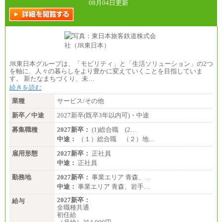
訪日事業職 月給202,000～227,000円＋地域間調整
08月04日更新
給
※詳細はJTBキャリアサイトよりご確認ください。
■(株)JTBビジネストランスフォーム
総合職 月給205,000～225,000円＋地域間調整給
エリア総合職 月給185,000円＋地域間調整給
※詳細はJTBキャリアサイトよりご確認ください。
JR東日本グループは、「モビリティ」と「生活ソリューション」の2つ
■(株)JTBデータサービス ※2027年新卒募集終了
を軸に、人々の暮らしをより豊かに変えていくことを目指していま
総合職 月給186,000～194,000円＋地域手当
す。 新たなまちづくり、未…
※詳細はJTBキャリアサイトよりご確認ください。
続きを読む
■I&Jデジタルイノベーション(株)
業種
サービス/その他
総合職 月給224,500～242,600円＋地域手当
※詳細はJTBキャリアサイトよりご確認ください。
新卒／中途
2027新卒(既卒3年以内可)・中途
＜有期社員コース＞
募集職種
2027新卒：
(1)総合職 (2…
■(株)JTBビジネストランスフォーム
中途：
（１）総合職 （２）地…
有期契約職 月給185,000～195,000円
※詳細はJTBキャリアサイトよりご確認ください。
雇用形態
2027新卒：
正社員
中途：
正社員
■(株)JTBパブリッシング ※2027年新卒募集終了
総合職 月給241,000円
勤務地
2027新卒：
事業エリア 青森、…
中途：
中途：
事業エリア 青森、岩手…
①月給227,000円以上
②月給212,000円以上
2027新卒：
給与
③月給172,500円以上
全職種共通
④月給23万円～37万円
初任給
⑤月給20万円～25万円