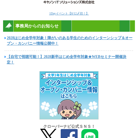
1Dayイベント【8/12〆切！】
事務局からのお知らせ
2028はじめ全学年対象！障がいのある学生のためのインターンシップ＆オー
プン・カンパニー情報公開中！
【自宅で視聴可能！】2028新卒はじめ全学年対象★WEBセミナー開催決
定！
クローバーナビ公式ＳＮＳ！