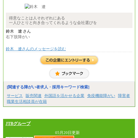
専門学校・短大卒 初任給 月給224,000円
最終学歴に応じ、上記新卒給与（高卒の場合は、月
給211,000円）を基本給とし、年齢や学歴などを考慮
して算定した調整手当を加算した額
得意なことは人それぞれにある
一人ひとりと向き合ってくれるような会社選びを
※試用期間中も給与に変更はございません
鈴木 遼 さん
右下肢障がい
鈴木 遼さんのメッセージを読む
[関連する障がい者求人・採用キーワード検索]
サービス
販売関連
外国語を活かせる企業
免疫機能障がい
障害者
職業生活相談員が在籍
JTBグループ
05月20日更新