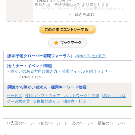
（月給）254,000円～
⑥月給33万円～48万円
※居住地、最終学歴などにより異なります。
⑦月給271,000円以上
※この他に、該当する場合は各種手当が支給されま
⑧～⑮月給200,000円〜月給400,000円
す。
+ 続きを読む
⑯月給185,000円以上
※試用期間中も給与に変更はございません。
⑰月給237,000円以上
⑱月給212,000円以上
中途：
⑲東京：月給202,000 円以上 、京都：月給193,000 円
全職種共通
以上
初任給／月給263,000円～
⑳月給205,000円以上
※居住地、年齢により異なります。
㉑月給185,000 円以上
※この他に、該当する場合は各種手当が支給されま
㉒月給185,000 円以上
す。
㉓月給224,500円以上
※試用期間中も給与に変更はございません
[参加予定クローバー就職フォーラム]
2026/9/5 (土) 東京
※全コース共通※ 能力・経験・勤務地などにより
異なります
※試用期間中も給与に変更はございません。
[セミナー・イベント情報]
・
障がいのある方向け働き方・活躍フィールド紹介セミナー
2026/9/10 (木）
[関連する障がい者求人・採用キーワード検索]
サービス
技術（ソフトウェア、ネットワーク）関連
環境・エコロ
ジー追求企業
免疫機能障がい
独身寮・社宅
<<先頭のページ
<前のページ
1
次のページ>
最後のページ>>