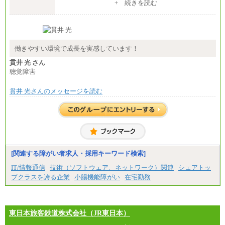
整給
+ 続きを読む
※詳細はJTBキャリアサイトよりご確認ください。
■(株)JTB商事
総合職 月給208,000～235,000円
エリア総合職 月給180,000～205,000円＋地域手当
※詳細はJTBキャリアサイトよりご確認ください。
働きやすい環境で成長を実感しています！
■(株)JTBパブリッシング ※2027年新卒募集終了
貫井 光 さん
総合職 月給271,000円
聴覚障害
■(株)JTBビジネストラベルソリューションズ
貫井 光さんのメッセージを読む
総合職 月給220,000～230,000円＋地域間調整給
エリア総合職 月給206,000円～214,000＋地域間調
整給
※詳細はJTBキャリアサイトよりご確認ください。
■(株)JTBコミュニケーションデザイン
総合職 月給230,000円
みなし残業手当：20,000円（一律支給）※みなし
残業手当の残業時間は10.43時間。
[関連する障がい者求人・採用キーワード検索]
※超過勤務手当：みなし残業時間を超える残業時
IT/情報通信
技術（ソフトウェア、ネットワーク）関連
シェアトッ
間に応じて、時間外手当等を支給。
プクラスを誇る企業
小腸機能障がい
在宅勤務
エリアサポート職 月給188,000円
※超過勤務手当：残業時間については全額時間外
手当を支給。
東日本旅客鉄道株式会社（JR東日本）
■（株）JTBグローバルマーケティング＆トラベル
総合職 月給242,000円＋地域間調整給