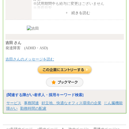
※試用期間中も給与に変更はございません
※月収目安
月給：202,000円
+ 続きを読む
夜勤手当：28,000円（月4回）※1回7,000円、実際の
夜勤回数により変動
東京都居住支援特別手当：20,000円（※支給期間・
条件あり）
---
計：250,000円
吉田 さん
■その他職種共通
発達障害 (ADHD・ASD)
月給：25万3,400円～
※固定残業代20時間分を手当に含む(33,900円～)
吉田さんのメッセージを読む
※20時間を超過した場合は別途支給
※試用期間中も給与に変更はございません
中途：
(1)(2)月給：25万3400円～28万5900円
※固定残業代20時間分を手当に含む(33,900円～38,20
0円)
※20時間を超過した場合は別途支給
※試用期間中も給与に変更はございません
[関連する障がい者求人・採用キーワード検索]
サービス
事務関連
好立地、快適なオフィス環境の企業
じん臓機能
障がい
勤務時間の配慮