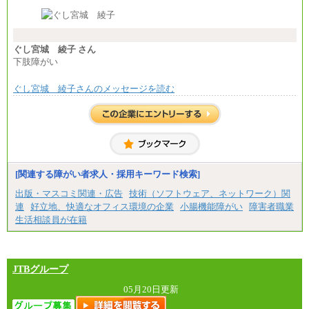
※経験・能力等を考慮の上、当社規定により決定し
ます。
※試用期間中も給与に変更はございません。
※想定年収 6,000,000円～（住居費補助、子手当など
の各種手当を含む金額です）
ぐし宮城 綾子 さん
下肢障がい
ぐし宮城 綾子さんのメッセージを読む
[関連する障がい者求人・採用キーワード検索]
出版・マスコミ関連・広告
技術（ソフトウェア、ネットワーク）関
連
好立地、快適なオフィス環境の企業
小腸機能障がい
障害者職業
生活相談員が在籍
JTBグループ
05月20日更新