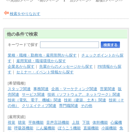
<<先頭のページ
<前のページ
1
次のページ>
最後のページ>>
検索をやりなおす
他の条件で検索
キーワードで探す
業種・職種・勤務地・雇用形態から探す
｜
チェックポイントから探
す
｜
雇用実績・職場環境から探す
企業名から探す
｜
先輩からのメッセージから探す
｜
PR情報から探
す
｜
セミナー・イベント情報から探す
[希望職種]
スタッフ関連
事務関連
企画・マーケティング関連
営業関連
販
売関連
サービス関連
技術（ソフトウェア、ネットワーク）関連
技術（電気、電子、機械）関連
技術（建築、土木）関連
技術（そ
の他）
クリエイティブ関連
専門職関連
その他
[雇用実績]
視覚
聴覚
平衡機能
音声言語機能
上肢
下肢
体幹機能
心臓機
能
呼吸器機能
じん臓機能
ぼうこう機能
直腸機能
小腸機能
免