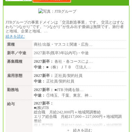
JTBグループの事業ドメインは「交流創造事業」です。 交流とはすな
わち“つながり”です。“つながり”が生み出す価値は無限です。旅行者
と地域、企業と地域、…
続きを読む
業種
商社/出版・マスコミ関連・広告…
新卒／中途
2027新卒(既卒3年以内可)・中途
募集職種
2027新卒：
各社・各コースによ…
中途：
■（株）ＪＴＢ ①法人…
雇用形態
2027新卒：
正社員/契約社員
中途：
正社員/契約社員
勤務地
2027新卒：
■JTB 沖縄を除…
中途：
①埼玉、千葉、東京、神…
2027新卒：
給与
■(株)JTB
総合職 月給242,000円＋地域間調整給
エリア総合職 月給217,000～227,000円＋地域間調
整給
個人専門職 月給202,000～202,000円＋地域間調
整給
+ 続きを読む