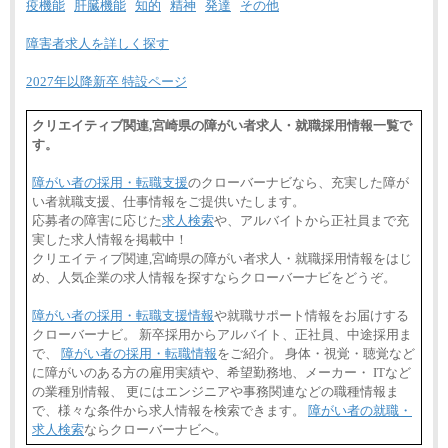
疫機能
肝臓機能
知的
精神
発達
その他
障害者求人を詳しく探す
2027年以降新卒 特設ページ
クリエイティブ関連,宮崎県の障がい者求人・就職採用情報一覧で
す。
障がい者の採用・転職支援
のクローバーナビなら、充実した障が
い者就職支援、仕事情報をご提供いたします。
応募者の障害に応じた
求人検索
や、アルバイトから正社員まで充
実した求人情報を掲載中！
クリエイティブ関連,宮崎県の障がい者求人・就職採用情報をはじ
め、人気企業の求人情報を探すならクローバーナビをどうぞ。
障がい者の採用・転職支援情報
や就職サポート情報をお届けする
クローバーナビ。 新卒採用からアルバイト、正社員、中途採用ま
で、
障がい者の採用・転職情報
をご紹介。 身体・視覚・聴覚など
に障がいのある方の雇用実績や、希望勤務地、メーカー・ ITなど
の業種別情報、 更にはエンジニアや事務関連などの職種情報ま
で、様々な条件から求人情報を検索できます。
障がい者の就職・
求人検索
ならクローバーナビへ。