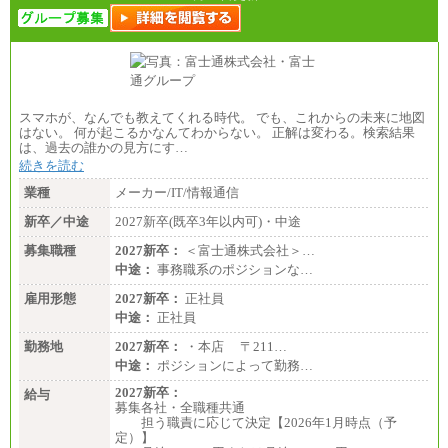
給
※詳細はJTBキャリアサイトよりご確認ください。
■(株)JTBビジネストランスフォーム
総合職 月給205,000～225,000円＋地域間調整給
エリア総合職 月給185,000円＋地域間調整給
※詳細はJTBキャリアサイトよりご確認ください。
スマホが、なんでも教えてくれる時代。 でも、これからの未来に地図
■(株)JTBデータサービス ※2027年新卒募集終了
はない。 何が起こるかなんてわからない。 正解は変わる。検索結果
総合職 月給186,000～194,000円＋地域手当
は、過去の誰かの見方にす…
※詳細はJTBキャリアサイトよりご確認ください。
続きを読む
■I&Jデジタルイノベーション(株)
業種
メーカー/IT/情報通信
総合職 月給224,500～242,600円＋地域手当
※詳細はJTBキャリアサイトよりご確認ください。
新卒／中途
2027新卒(既卒3年以内可)・中途
＜有期社員コース＞
募集職種
2027新卒：
＜富士通株式会社＞…
■(株)JTBビジネストランスフォーム
中途：
事務職系のポジションな…
有期契約職 月給185,000～195,000円
※詳細はJTBキャリアサイトよりご確認ください。
雇用形態
2027新卒：
正社員
中途：
正社員
■(株)JTBパブリッシング ※2027年新卒募集終了
総合職 月給241,000円
勤務地
2027新卒：
・本店 〒211…
中途：
中途：
ポジションによって勤務…
①月給227,000円以上
②月給212,000円以上
2027新卒：
給与
③月給172,500円以上
募集各社・全職種共通
④月給23万円～37万円
担う職責に応じて決定【2026年1月時点（予
⑤月給20万円～25万円
定）】
⑥月給33万円～48万円