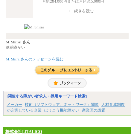
月給284,000円または月給315,000円
⑦月給271,000円以上
⑧～⑮月給200,000円〜月給400,000円
※入社後早期から、自律的な業務遂行が求めら
+ 続きを読む
⑯月給185,000円以上
れる職務を担う方については、月額給与315,000円で
⑰月給237,000円以上
す。
⑱月給212,000円以上
なお、高度なスキルや専門性を持ち、より高
⑲東京：月給202,000 円以上 、京都：月給193,000 円
い職責を担う方については、さらに高い金額を個別
以上
に設定します。
⑳月給205,000円以上
※習熟度を上げるための育成が一定期間必要で
㉑月給185,000 円以上
上司の指示に基づき職務を遂行する方については、
M. Shirai さん
㉒月給185,000 円以上
月額給与284,000円となります。
聴覚障がい
㉓月給224,500円以上
※個別に設定する給与については、選考の過程
※全コース共通※ 能力・経験・勤務地などにより
で決定していきます。
異なります
M. Shiraiさんのメッセージを読む
※上記に加え、所定労働時間外に勤務をした場
※試用期間中も給与に変更はございません。
合には、時間外勤務手当を支給します。
※試用期間中も給与に変更はございません。
中途：
＜募集各社・全職種共通＞
月給21万円以上～
※試用期間中の給与に変更はありません。
[関連する障がい者求人・採用キーワード検索]
※経験・能力を考慮し、当社規定により決定いたし
メーカー
技術（ソフトウェア、ネットワーク）関連
人材育成制度
ます。
が充実している企業
ぼうこう機能障がい
産業医の設置
株式会社LITALICO