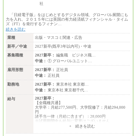
「日経電子版」をはじめとするデジタル領域、グローバル展開にも
力を入れ、２０１５年には英国の有力経済紙フィナンシャル・タイム
ズ（FT）を発行するフィナン…
続きを読む
業種
出版・マスコミ関連・広告
新卒／中途
2027新卒(既卒3年以内可)・中途
募集職種
2027新卒：
編集職 ビジネス職…
中途：
① グローバルユニット…
雇用形態
2027新卒：
正社員
中途：
正社員
勤務地
2027新卒：
東京本社 東京都…
中途：
東京本社 東京都千代…
2027新卒：
給与
【全職種共通】
大学卒：月給277,500円、大学院修了：月給294,000
円
諸手当一律（月給に含まず）：28,000円
※試用期間中も給与に変更はございません
中途：
+ 続きを読む
【全職種共通】
月給370,000円～