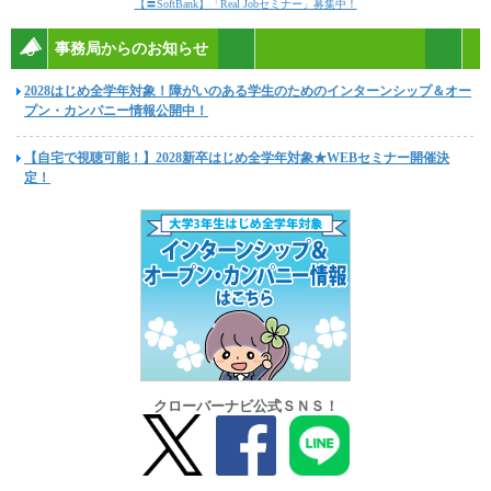
【〓SoftBank】「Real Jobセミナー」募集中！
事務局からのお知らせ
2028はじめ全学年対象！障がいのある学生のためのインターンシップ＆オー
プン・カンパニー情報公開中！
【自宅で視聴可能！】2028新卒はじめ全学年対象★WEBセミナー開催決
定！
クローバーナビ公式ＳＮＳ！