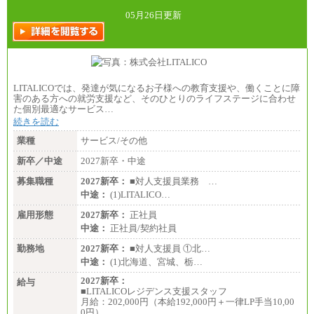
05月26日更新
LITALICOでは、発達が気になるお子様への教育支援や、働くことに障
害のある方への就労支援など、そのひとりのライフステージに合わせ
た個別最適なサービス…
続きを読む
業種
サービス/その他
新卒／中途
2027新卒・中途
募集職種
2027新卒：
■対人支援員業務 …
中途：
(1)LITALICO…
雇用形態
2027新卒：
正社員
中途：
正社員/契約社員
勤務地
2027新卒：
■対人支援員 ①北…
中途：
(1)北海道、宮城、栃…
2027新卒：
給与
■LITALICOレジデンス支援スタッフ
月給：202,000円（本給192,000円＋一律LP手当10,00
0円）