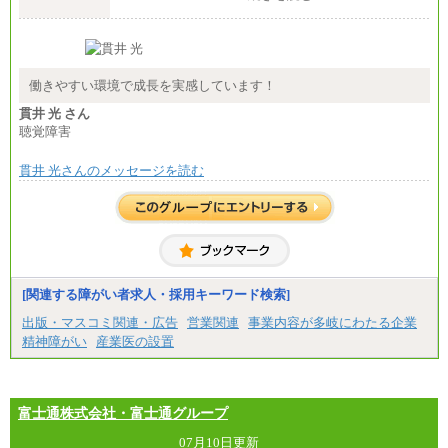
※詳細はJTBキャリアサイトよりご確認ください。
■(株)JTB商事
総合職 月給208,000～235,000円
エリア総合職 月給180,000～205,000円＋地域手当
※詳細はJTBキャリアサイトよりご確認ください。
働きやすい環境で成長を実感しています！
■(株)JTBパブリッシング ※2027年新卒募集終了
貫井 光 さん
総合職 月給271,000円
聴覚障害
■(株)JTBビジネストラベルソリューションズ
貫井 光さんのメッセージを読む
総合職 月給220,000～230,000円＋地域間調整給
エリア総合職 月給206,000円～214,000＋地域間調
整給
※詳細はJTBキャリアサイトよりご確認ください。
■(株)JTBコミュニケーションデザイン
総合職 月給230,000円
みなし残業手当：20,000円（一律支給）※みなし
残業手当の残業時間は10.43時間。
[関連する障がい者求人・採用キーワード検索]
※超過勤務手当：みなし残業時間を超える残業時
出版・マスコミ関連・広告
営業関連
事業内容が多岐にわたる企業
間に応じて、時間外手当等を支給。
精神障がい
産業医の設置
エリアサポート職 月給188,000円
※超過勤務手当：残業時間については全額時間外
手当を支給。
富士通株式会社・富士通グループ
■（株）JTBグローバルマーケティング＆トラベル
総合職 月給242,000円＋地域間調整給
訪日事業職 月給202,000～227,000円＋地域間調整
07月10日更新