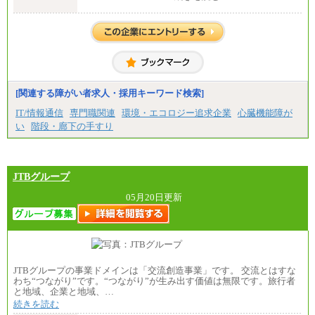
大学院卒：276,100円
大学卒：250,000円
高専卒：244,800円
短大・専門3年制卒：235,300円
短大・専門2年制卒：222,600円
専門1年制卒：212,900円
【居住地域：関西エリア（月給） 】※一律地域手当1
5,000円含む
[関連する障がい者求人・採用キーワード検索]
大学院卒：266,100円
大学卒：240,000円
IT/情報通信
専門職関連
環境・エコロジー追求企業
心臓機能障が
高専卒：234,800円
い
階段・廊下の手すり
短大・専門3年制卒：225,300円
短大・専門2年制卒：212,600円
専門1年制卒：202,900円
中途：
【全職種共通】
JTBグループ
〔正社員〕
月給212,900円～330,000円
05月20日更新
※実務経験に応じてご相談させていただきます（上
記金額を超える可能性あり）
※職種8）を除き、正社員の場合勤務地は本社のみと
なります
※交通費：月5万円まで
〔契約社員〕
JTBグループの事業ドメインは「交流創造事業」です。 交流とはすな
札幌 ：時給1,100円～1,450円
わち“つながり”です。“つながり”が生み出す価値は無限です。旅行者
東京 ：時給1,226円～1,400円
と地域、企業と地域、…
横浜 ：時給1,225円～
続きを読む
川口 ：時給1,150円～