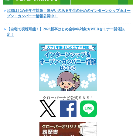
2028はじめ全学年対象！障がいのある学生のためのインターンシップ＆オー
プン・カンパニー情報公開中！
【自宅で視聴可能！】2028新卒はじめ全学年対象★WEBセミナー開催決
定！
クローバーナビ公式ＳＮＳ！