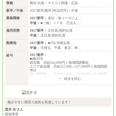
大阪 ：時給1,177円～1,400円
業種
商社/出版・マスコミ関連・広告…
佐世保：時給1,035円～
沖縄 ：時給1,025円～1,350円
新卒／中途
2027新卒(既卒3年以内可)・中途
※給与は実務経験・職種・配属部署によって異なり
募集職種
ます
2027新卒：
各社・各コースによ…
※交通費：月5万円まで
中途：
■（株）ＪＴＢ ①法人…
雇用形態
2027新卒：
正社員/契約社員
中途：
正社員/契約社員
勤務地
2027新卒：
■JTB 沖縄を除…
中途：
①埼玉、千葉、東京、神…
2027新卒：
給与
■(株)JTB
総合職 月給242,000円＋地域間調整給
エリア総合職 月給217,000～227,000円＋地域間調
整給
個人専門職 月給202,000～202,000円＋地域間調
整給
+ 続きを読む
※詳細はJTBキャリアサイトよりご確認ください。
■(株)JTB商事
総合職 月給208,000～235,000円
エリア総合職 月給180,000～205,000円＋地域手当
※詳細はJTBキャリアサイトよりご確認ください。
働きやすい環境で成長を実感しています！
■(株)JTBパブリッシング ※2027年新卒募集終了
貫井 光 さん
総合職 月給271,000円
聴覚障害