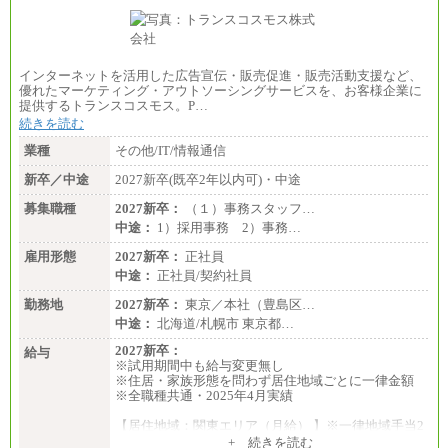
インターネットを活用した広告宣伝・販売促進・販売活動支援など、
優れたマーケティング・アウトソーシングサービスを、お客様企業に
提供するトランスコスモス。P…
続きを読む
業種
その他/IT/情報通信
新卒／中途
2027新卒(既卒2年以内可)・中途
募集職種
2027新卒：
（１）事務スタッフ…
中途：
1）採用事務 2）事務…
雇用形態
2027新卒：
正社員
中途：
正社員/契約社員
勤務地
2027新卒：
東京／本社（豊島区…
中途：
北海道/札幌市 東京都…
2027新卒：
給与
※試用期間中も給与変更無し
※住居・家族形態を問わず居住地域ごとに一律金額
※全職種共通・2025年4月実績
【居住地域：関東エリア（月給） 】※一律地域手当2
5,000円含む
+ 続きを読む