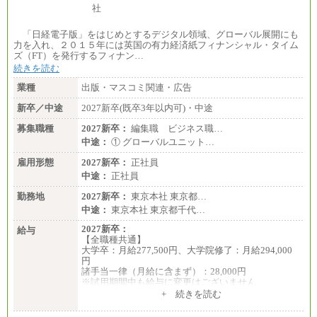
「日経電子版」をはじめとするデジタル領域、グローバル展開にも
力を入れ、２０１５年には英国の有力経済紙フィナンシャル・タイム
ズ（FT）を発行するフィナン…
続きを読む
業種
出版・マスコミ関連・広告
新卒／中途
2027新卒(既卒3年以内可)・中途
募集職種
2027新卒：
編集職 ビジネス職…
中途：
① グローバルユニット…
雇用形態
2027新卒：
正社員
中途：
正社員
勤務地
2027新卒：
東京本社 東京都…
中途：
東京本社 東京都千代…
2027新卒：
給与
【全職種共通】
大学卒：月給277,500円、大学院修了：月給294,000
円
諸手当一律（月給に含まず）：28,000円
※試用期間中も給与に変更はございません
中途：
+ 続きを読む
【全職種共通】
月給370,000円～