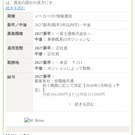
総合職 月給186,000～194,000円＋地域手当
は、過去の誰かの見方にす…
※詳細はJTBキャリアサイトよりご確認ください。
続きを読む
■I&Jデジタルイノベーション(株)
業種
メーカー/IT/情報通信
総合職 月給224,500～242,600円＋地域手当
※詳細はJTBキャリアサイトよりご確認ください。
新卒／中途
2027新卒(既卒3年以内可)・中途
＜有期社員コース＞
募集職種
2027新卒：
＜富士通株式会社＞…
■(株)JTBビジネストランスフォーム
中途：
事務職系のポジションな…
有期契約職 月給185,000～195,000円
※詳細はJTBキャリアサイトよりご確認ください。
雇用形態
2027新卒：
正社員
中途：
正社員
■(株)JTBパブリッシング ※2027年新卒募集終了
総合職 月給241,000円
勤務地
2027新卒：
・本店 〒211…
中途：
中途：
ポジションによって勤務…
①月給227,000円以上
②月給212,000円以上
2027新卒：
給与
③月給172,500円以上
募集各社・全職種共通
④月給23万円～37万円
担う職責に応じて決定【2026年1月時点（予
⑤月給20万円～25万円
定）】
⑥月給33万円～48万円
月給284,000円または月給315,000円
⑦月給271,000円以上
⑧～⑮月給200,000円〜月給400,000円
※入社後早期から、自律的な業務遂行が求めら
+ 続きを読む
⑯月給185,000円以上
れる職務を担う方については、月額給与315,000円で
⑰月給237,000円以上
す。
⑱月給212,000円以上
なお、高度なスキルや専門性を持ち、より高
⑲東京：月給202,000 円以上 、京都：月給193,000 円
い職責を担う方については、さらに高い金額を個別
以上
に設定します。
⑳月給205,000円以上
※習熟度を上げるための育成が一定期間必要で
㉑月給185,000 円以上