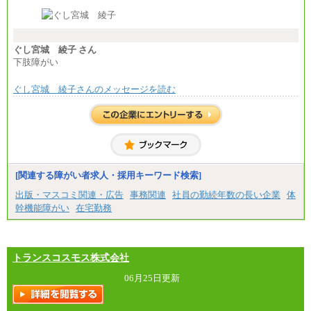
※経験・能力等を考慮の上、当社規定により決定し
ます。
※試用期間中も給与に変更はございません。
※想定年収 6,000,000円～（住居費補助、子手当など
の各種手当を含む金額です）
ぐし宮城 綾子 さん
下肢障がい
ぐし宮城 綾子さんのメッセージを読む
[関連する障がい者求人・採用キーワード検索]
出版・マスコミ関連・広告
事務関連
社員の勤続年数の長い企業
体
幹機能障がい
在宅勤務
トランスコスモス株式会社
06月25日更新