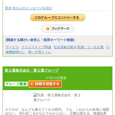
■(株)JTBビジネストラベルソリューションズ
貫井 光さんのメッセージを読む
総合職 月給220,000～230,000円＋地域間調整給
エリア総合職 月給206,000円～214,000＋地域間調
整給
※詳細はJTBキャリアサイトよりご確認ください。
■(株)JTBコミュニケーションデザイン
総合職 月給230,000円
みなし残業手当：20,000円（一律支給）※みなし
残業手当の残業時間は10.43時間。
[関連する障がい者求人・採用キーワード検索]
※超過勤務手当：みなし残業時間を超える残業時
サービス
クリエイティブ関連
社会貢献活動を実施している企業
小
間に応じて、時間外手当等を支給。
腸機能障がい
車いす用トイレ
エリアサポート職 月給188,000円
※超過勤務手当：残業時間については全額時間外
手当を支給。
富士通株式会社・富士通グループ
■（株）JTBグローバルマーケティング＆トラベル
総合職 月給242,000円＋地域間調整給
訪日事業職 月給202,000～227,000円＋地域間調整
07月10日更新
給
※詳細はJTBキャリアサイトよりご確認ください。
■(株)JTBビジネストランスフォーム
総合職 月給205,000～225,000円＋地域間調整給
エリア総合職 月給185,000円＋地域間調整給
※詳細はJTBキャリアサイトよりご確認ください。
スマホが、なんでも教えてくれる時代。 でも、これからの未来に地図
■(株)JTBデータサービス ※2027年新卒募集終了
はない。 何が起こるかなんてわからない。 正解は変わる。検索結果