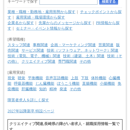
キーワードで探す
業種・職種・勤務地・雇用形態から探す
｜
チェックポイントから探
す
｜
雇用実績・職場環境から探す
企業名から探す
｜
先輩からのメッセージから探す
｜
PR情報から探
す
｜
セミナー・イベント情報から探す
[希望職種]
スタッフ関連
事務関連
企画・マーケティング関連
営業関連
販
売関連
サービス関連
技術（ソフトウェア、ネットワーク）関連
技術（電気、電子、機械）関連
技術（建築、土木）関連
技術（そ
の他）
クリエイティブ関連
専門職関連
その他
[雇用実績]
視覚
聴覚
平衡機能
音声言語機能
上肢
下肢
体幹機能
心臓機
能
呼吸器機能
じん臓機能
ぼうこう機能
直腸機能
小腸機能
免
疫機能
肝臓機能
知的
精神
発達
その他
障害者求人を詳しく探す
2027年以降新卒 特設ページ
クリエイティブ関連,長崎県の障がい者求人・就職採用情報一覧で
す。