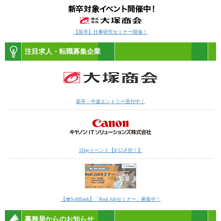
【新卒】仕事研究セミナー開催！
注目求人・転職募集企業
新卒・中途エントリー受付中！
1Dayイベント【8/12〆切！】
【〓SoftBank】「Real Jobセミナー」募集中！
事務局からのお知らせ