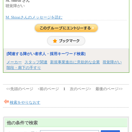
上司の指示に基づき職務を遂行する方については、
M. Shirai さん
㉒月給185,000 円以上
月額給与284,000円となります。
聴覚障がい
㉓月給224,500円以上
※個別に設定する給与については、選考の過程
※全コース共通※ 能力・経験・勤務地などにより
で決定していきます。
異なります
M. Shiraiさんのメッセージを読む
※上記に加え、所定労働時間外に勤務をした場
※試用期間中も給与に変更はございません。
合には、時間外勤務手当を支給します。
※試用期間中も給与に変更はございません。
中途：
＜募集各社・全職種共通＞
月給21万円以上～
※試用期間中の給与に変更はありません。
[関連する障がい者求人・採用キーワード検索]
※経験・能力を考慮し、当社規定により決定いたし
メーカー
スタッフ関連
新規事業進出に意欲的な企業
視覚障がい
ます。
階段・廊下の手すり
<<先頭のページ
<前のページ
1
次のページ>
最後のページ>>
検索をやりなおす
他の条件で検索