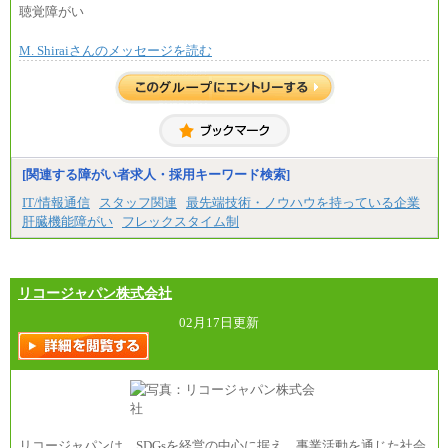
月額給与284,000円となります。
聴覚障がい
※個別に設定する給与については、選考の過程
で決定していきます。
M. Shiraiさんのメッセージを読む
※上記に加え、所定労働時間外に勤務をした場
合には、時間外勤務手当を支給します。
※試用期間中も給与に変更はございません。
中途：
＜募集各社・全職種共通＞
月給21万円以上～
※試用期間中の給与に変更はありません。
[関連する障がい者求人・採用キーワード検索]
※経験・能力を考慮し、当社規定により決定いたし
IT/情報通信
スタッフ関連
最先端技術・ノウハウを持っている企業
ます。
肝臓機能障がい
フレックスタイム制
リコージャパン株式会社
02月17日更新
リコージャパンは、SDGsを経営の中心に据え、事業活動を通じた社会