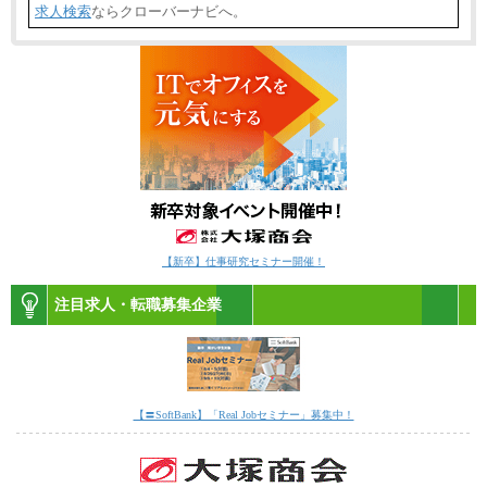
求人検索
ならクローバーナビへ。
【新卒】仕事研究セミナー開催！
注目求人・転職募集企業
【〓SoftBank】「Real Jobセミナー」募集中！