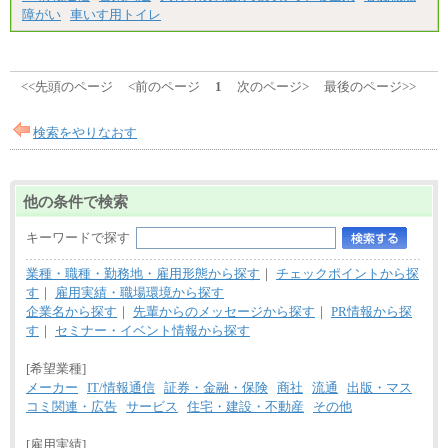
障がい
車いす用トイレ
<<先頭のページ
<前のページ
1
次のページ>
最後のページ>>
検索をやりなおす
他の条件で検索
キーワードで探す
業種・職種・勤務地・雇用形態から探す
｜
チェックポイントから探
す
｜
雇用実績・職場環境から探す
企業名から探す
｜
先輩からのメッセージから探す
｜
PR情報から探
す
｜
セミナー・イベント情報から探す
[希望業種]
メーカー
IT/情報通信
証券・金融・保険
商社
流通
出版・マス
コミ関連・広告
サービス
住宅・建設・不動産
その他
[雇用実績]