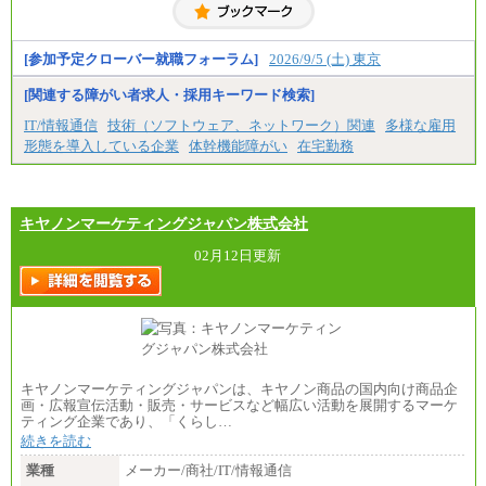
お伝えします。
[参加予定クローバー就職フォーラム]
2026/9/5 (土) 東京
[関連する障がい者求人・採用キーワード検索]
IT/情報通信
技術（ソフトウェア、ネットワーク）関連
多様な雇用
形態を導入している企業
体幹機能障がい
在宅勤務
キヤノンマーケティングジャパン株式会社
02月12日更新
キヤノンマーケティングジャパンは、キヤノン商品の国内向け商品企
画・広報宣伝活動・販売・サービスなど幅広い活動を展開するマーケ
ティング企業であり、「くらし…
続きを読む
業種
メーカー/商社/IT/情報通信