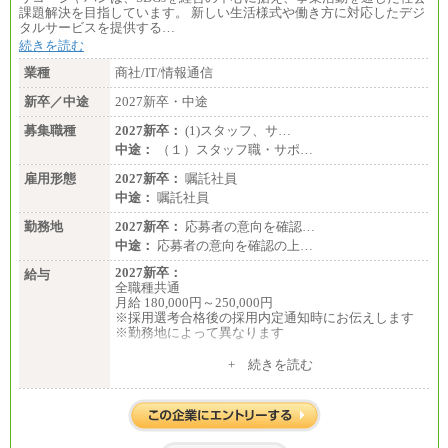
課題解決を目指しています。 新しい生活様式や働き方に対応したデジ
タルサービスを提供する…
続きを読む
業種
商社/IT/情報通信
新卒／中途
2027新卒・中途
募集職種
2027新卒：
(1)スタッフ、サ…
中途：
（１）スタッフ職・サポ…
雇用形態
2027新卒：
嘱託社員
中途：
嘱託社員
勤務地
2027新卒：
応募者の意向を確認…
中途：
応募者の意向を確認の上…
2027新卒：
給与
全職種共通
月給 180,000円～250,000円
※採用選考合格後の採用内定通知時にお伝えします
※勤務地によって異なります
中途：
+ 続きを読む
全職種共通
月給 200,000円～250,000円
入社時の処遇は経験・能力を考慮の上、当社規程に
より決定します。
具体的な金額は採用選考合格後に採用内定通知時に