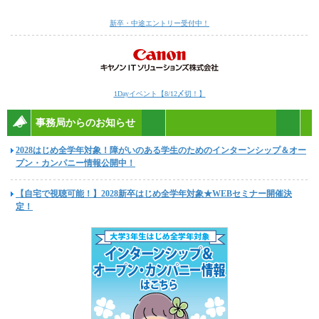
新卒・中途エントリー受付中！
1Dayイベント【8/12〆切！】
事務局からのお知らせ
2028はじめ全学年対象！障がいのある学生のためのインターンシップ＆オー
プン・カンパニー情報公開中！
【自宅で視聴可能！】2028新卒はじめ全学年対象★WEBセミナー開催決
定！