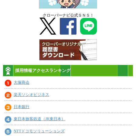
クローバーナビ公式ＳＮＳ！
採用情報アクセスランキング
大塚商会
楽天ソシオビジネス
日本銀行
東日本旅客鉄道（JR東日本）
NTTドコモソリューションズ