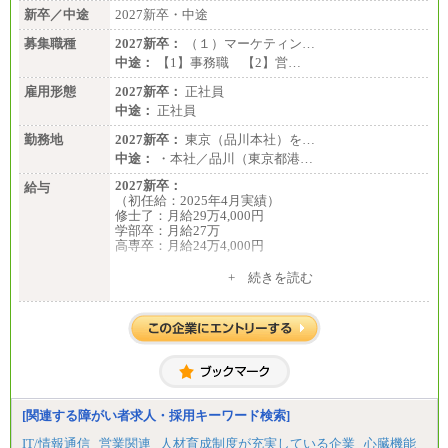
新卒／中途
2027新卒・中途
募集職種
2027新卒：
（１）マーケティン…
中途：
【1】事務職 【2】営…
雇用形態
2027新卒：
正社員
中途：
正社員
勤務地
2027新卒：
東京（品川本社）を…
中途：
・本社／品川（東京都港…
2027新卒：
給与
（初任給：2025年4月実績）
修士了：月給29万4,000円
学部卒：月給27万
高専卒：月給24万4,000円
+ 続きを読む
中途：
月給 250,000円～350,000円
想定年収 420万円～600万円
入社時の処遇（基本給・賞与）は経験・スキルを考
慮の上、当社規程に従い決定いたします。
経験・スキルによっては、記載額を超える場合もあ
ります。
※試用期間中も給与に変更はございません。
[関連する障がい者求人・採用キーワード検索]
IT/情報通信
営業関連
人材育成制度が充実している企業
心臓機能