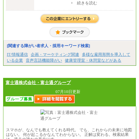
5,000円含む
+ 続きを読む
大学院卒：276,100円
大学卒：250,000円
高専卒：244,800円
短大・専門3年制卒：235,300円
短大・専門2年制卒：222,600円
専門1年制卒：212,900円
【居住地域：関西エリア（月給） 】※一律地域手当1
5,000円含む
[関連する障がい者求人・採用キーワード検索]
大学院卒：266,100円
大学卒：240,000円
IT/情報通信
企画・マーケティング関連
多様な雇用形態を導入して
高専卒：234,800円
いる企業
音声言語機能障がい
健康管理室・休憩室などがある
短大・専門3年制卒：225,300円
短大・専門2年制卒：212,600円
専門1年制卒：202,900円
中途：
【全職種共通】
富士通株式会社・富士通グループ
〔正社員〕
月給212,900円～330,000円
07月10日更新
※実務経験に応じてご相談させていただきます（上
記金額を超える可能性あり）
※職種8）を除き、正社員の場合勤務地は本社のみと
なります
※交通費：月5万円まで
〔契約社員〕
札幌 ：時給1,100円～1,450円
スマホが、なんでも教えてくれる時代。 でも、これからの未来に地図
東京 ：時給1,226円～1,400円
はない。 何が起こるかなんてわからない。 正解は変わる。検索結果
横浜 ：時給1,225円～