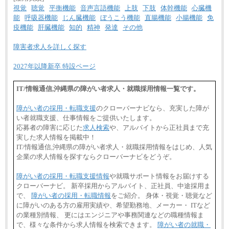
視覚
聴覚
平衡機能
音声言語機能
上肢
下肢
体幹機能
心臓機
能
呼吸器機能
じん臓機能
ぼうこう機能
直腸機能
小腸機能
免
疫機能
肝臓機能
知的
精神
発達
その他
障害者求人を詳しく探す
2027年以降新卒 特設ページ
IT/情報通信,沖縄県の障がい者求人・就職採用情報一覧です。
障がい者の採用・転職支援
のクローバーナビなら、充実した障が
い者就職支援、仕事情報をご提供いたします。
応募者の障害に応じた
求人検索
や、アルバイトから正社員まで充
実した求人情報を掲載中！
IT/情報通信,沖縄県の障がい者求人・就職採用情報をはじめ、人気
企業の求人情報を探すならクローバーナビをどうぞ。
障がい者の採用・転職支援情報
や就職サポート情報をお届けする
クローバーナビ。 新卒採用からアルバイト、正社員、中途採用ま
で、
障がい者の採用・転職情報
をご紹介。 身体・視覚・聴覚など
に障がいのある方の雇用実績や、希望勤務地、メーカー・ ITなど
の業種別情報、 更にはエンジニアや事務関連などの職種情報ま
で、様々な条件から求人情報を検索できます。
障がい者の就職・