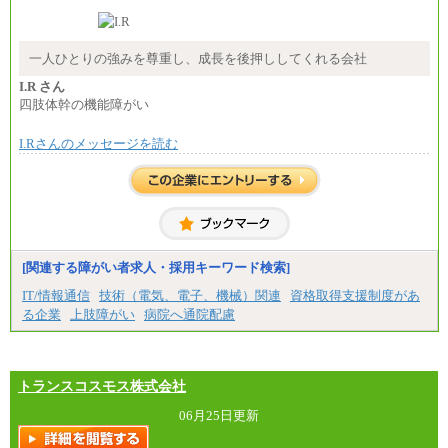
大・高専・専門卒 月給225,000円
※試用期間中も給与に変更はございません
中途：
月給：250,000円～400,000円
一人ひとりの強みを尊重し、成長を後押ししてくれる会社
想定年収：4,000,000円～6,000,000円
※試用期間中も給与に変更はございません。
I.R さん
四肢体幹の機能障がい
I.Rさんのメッセージを読む
[関連する障がい者求人・採用キーワード検索]
IT/情報通信
技術（電気、電子、機械）関連
資格取得支援制度があ
る企業
上肢障がい
病院へ通院配慮
トランスコスモス株式会社
06月25日更新