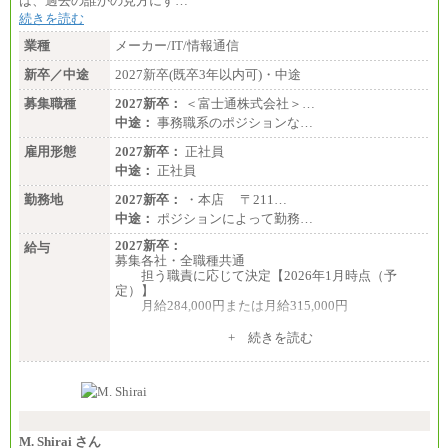
は、過去の誰かの見方にす…
川口 ：時給1,150円～
続きを読む
大阪 ：時給1,177円～1,400円
佐世保：時給1,035円～
業種
メーカー/IT/情報通信
沖縄 ：時給1,025円～1,350円
※給与は実務経験・職種・配属部署によって異なり
新卒／中途
2027新卒(既卒3年以内可)・中途
ます
※交通費：月5万円まで
募集職種
2027新卒：
＜富士通株式会社＞…
中途：
事務職系のポジションな…
雇用形態
2027新卒：
正社員
中途：
正社員
勤務地
2027新卒：
・本店 〒211…
中途：
ポジションによって勤務…
2027新卒：
給与
募集各社・全職種共通
担う職責に応じて決定【2026年1月時点（予
定）】
月給284,000円または月給315,000円
※入社後早期から、自律的な業務遂行が求めら
+ 続きを読む
れる職務を担う方については、月額給与315,000円で
す。
なお、高度なスキルや専門性を持ち、より高
い職責を担う方については、さらに高い金額を個別
に設定します。
※習熟度を上げるための育成が一定期間必要で
上司の指示に基づき職務を遂行する方については、
M. Shirai さん