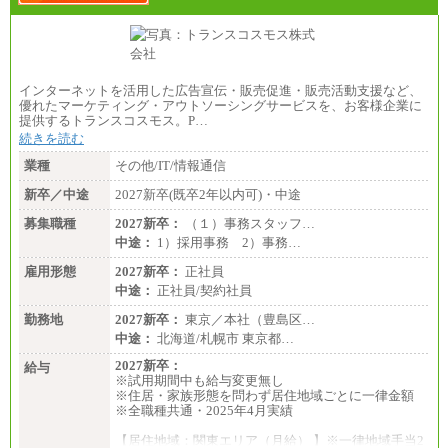
インターネットを活用した広告宣伝・販売促進・販売活動支援など、
優れたマーケティング・アウトソーシングサービスを、お客様企業に
提供するトランスコスモス。P…
続きを読む
業種
その他/IT/情報通信
新卒／中途
2027新卒(既卒2年以内可)・中途
募集職種
2027新卒：
（１）事務スタッフ…
中途：
1）採用事務 2）事務…
雇用形態
2027新卒：
正社員
中途：
正社員/契約社員
勤務地
2027新卒：
東京／本社（豊島区…
中途：
北海道/札幌市 東京都…
2027新卒：
給与
※試用期間中も給与変更無し
※住居・家族形態を問わず居住地域ごとに一律金額
※全職種共通・2025年4月実績
【居住地域：関東エリア（月給） 】※一律地域手当2