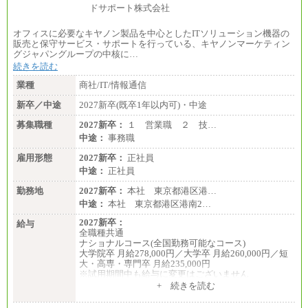
オフィスに必要なキヤノン製品を中心としたITソリューション機器の
販売と保守サービス・サポートを行っている、キヤノンマーケティン
グジャパングループの中核に…
続きを読む
業種
商社/IT/情報通信
新卒／中途
2027新卒(既卒1年以内可)・中途
募集職種
2027新卒：
１ 営業職 ２ 技…
中途：
事務職
雇用形態
2027新卒：
正社員
中途：
正社員
勤務地
2027新卒：
本社 東京都港区港…
中途：
本社 東京都港区港南2…
2027新卒：
給与
全職種共通
ナショナルコース(全国勤務可能なコース)
大学院卒 月給278,000円／大学卒 月給260,000円／短
大・高専・専門卒 月給235,000円
※試用期間中も給与に変更はございません
+ 続きを読む
エリアコース(一定地域であれば移動可能なコース)
大学院卒 月給264,000円／大学卒 月給250,000円／短