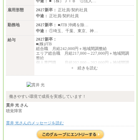
中途：
■（株）ＪＴＢ ①法人…
雇用形態
2027新卒：
正社員/契約社員
中途：
正社員/契約社員
勤務地
2027新卒：
■JTB 沖縄を除…
中途：
①埼玉、千葉、東京、神…
2027新卒：
給与
■(株)JTB
総合職 月給242,000円＋地域間調整給
エリア総合職 月給217,000～227,000円＋地域間調
整給
個人専門職 月給202,000～202,000円＋地域間調
整給
+ 続きを読む
※詳細はJTBキャリアサイトよりご確認ください。
■(株)JTB商事
総合職 月給208,000～235,000円
エリア総合職 月給180,000～205,000円＋地域手当
※詳細はJTBキャリアサイトよりご確認ください。
働きやすい環境で成長を実感しています！
■(株)JTBパブリッシング ※2027年新卒募集終了
貫井 光 さん
総合職 月給271,000円
聴覚障害
■(株)JTBビジネストラベルソリューションズ
貫井 光さんのメッセージを読む
総合職 月給220,000～230,000円＋地域間調整給
エリア総合職 月給206,000円～214,000＋地域間調
整給
※詳細はJTBキャリアサイトよりご確認ください。