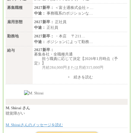
＜有期社員コース＞
募集職種
2027新卒：
＜富士通株式会社＞…
■(株)JTBビジネストランスフォーム
中途：
事務職系のポジションな…
有期契約職 月給185,000～195,000円
※詳細はJTBキャリアサイトよりご確認ください。
雇用形態
2027新卒：
正社員
中途：
正社員
■(株)JTBパブリッシング ※2027年新卒募集終了
総合職 月給241,000円
勤務地
2027新卒：
・本店 〒211…
中途：
中途：
ポジションによって勤務…
①月給227,000円以上
②月給212,000円以上
2027新卒：
給与
③月給172,500円以上
募集各社・全職種共通
④月給23万円～37万円
担う職責に応じて決定【2026年1月時点（予
⑤月給20万円～25万円
定）】
⑥月給33万円～48万円
月給284,000円または月給315,000円
⑦月給271,000円以上
⑧～⑮月給200,000円〜月給400,000円
※入社後早期から、自律的な業務遂行が求めら
+ 続きを読む
⑯月給185,000円以上
れる職務を担う方については、月額給与315,000円で
⑰月給237,000円以上
す。
⑱月給212,000円以上
なお、高度なスキルや専門性を持ち、より高
⑲東京：月給202,000 円以上 、京都：月給193,000 円
い職責を担う方については、さらに高い金額を個別
以上
に設定します。
⑳月給205,000円以上
※習熟度を上げるための育成が一定期間必要で
㉑月給185,000 円以上
上司の指示に基づき職務を遂行する方については、
M. Shirai さん
㉒月給185,000 円以上
月額給与284,000円となります。
聴覚障がい
㉓月給224,500円以上
※個別に設定する給与については、選考の過程
※全コース共通※ 能力・経験・勤務地などにより
で決定していきます。
異なります
M. Shiraiさんのメッセージを読む
※上記に加え、所定労働時間外に勤務をした場
※試用期間中も給与に変更はございません。
合には、時間外勤務手当を支給します。