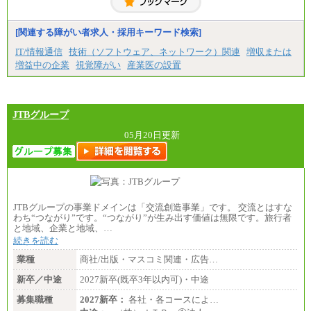
ります。
※試用期間中も給与に変更はございません。
[関連する障がい者求人・採用キーワード検索]
IT/情報通信
技術（ソフトウェア、ネットワーク）関連
増収または
増益中の企業
視覚障がい
産業医の設置
JTBグループ
05月20日更新
JTBグループの事業ドメインは「交流創造事業」です。 交流とはすな
わち“つながり”です。“つながり”が生み出す価値は無限です。旅行者
と地域、企業と地域、…
続きを読む
業種
商社/出版・マスコミ関連・広告…
新卒／中途
2027新卒(既卒3年以内可)・中途
募集職種
2027新卒：
各社・各コースによ…