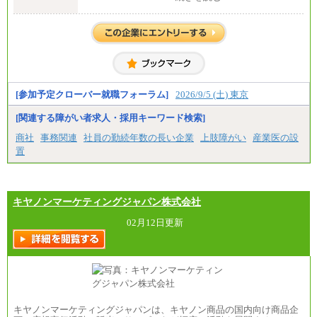
全職種共通
月給 200,000円～250,000円
入社時の処遇は経験・能力を考慮の上、当社規程に
より決定します。
具体的な金額は採用選考合格後に採用内定通知時に
お伝えします。
[参加予定クローバー就職フォーラム]
2026/9/5 (土) 東京
[関連する障がい者求人・採用キーワード検索]
商社
事務関連
社員の勤続年数の長い企業
上肢障がい
産業医の設
置
キヤノンマーケティングジャパン株式会社
02月12日更新
キヤノンマーケティングジャパンは、キヤノン商品の国内向け商品企