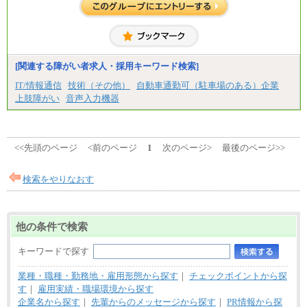
※試用期間中も給与に変更はございません。
中途：
＜募集各社・全職種共通＞
月給21万円以上～
※試用期間中の給与に変更はありません。
[関連する障がい者求人・採用キーワード検索]
※経験・能力を考慮し、当社規定により決定いたし
IT/情報通信
技術（その他）
自動車通勤可（駐車場のある）企業
ます。
上肢障がい
音声入力機器
<<先頭のページ
<前のページ
1
次のページ>
最後のページ>>
検索をやりなおす
他の条件で検索
キーワードで探す
業種・職種・勤務地・雇用形態から探す
｜
チェックポイントから探
す
｜
雇用実績・職場環境から探す
企業名から探す
｜
先輩からのメッセージから探す
｜
PR情報から探