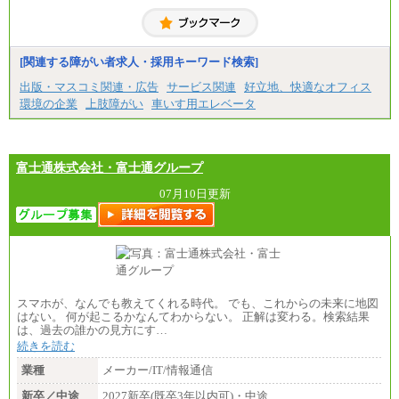
■(株)JTBコミュニケーションデザイン
総合職 月給230,000円
みなし残業手当：20,000円（一律支給）※みなし
残業手当の残業時間は10.43時間。
[関連する障がい者求人・採用キーワード検索]
※超過勤務手当：みなし残業時間を超える残業時
出版・マスコミ関連・広告
サービス関連
好立地、快適なオフィス
間に応じて、時間外手当等を支給。
環境の企業
上肢障がい
車いす用エレベータ
エリアサポート職 月給188,000円
※超過勤務手当：残業時間については全額時間外
手当を支給。
富士通株式会社・富士通グループ
■（株）JTBグローバルマーケティング＆トラベル
総合職 月給242,000円＋地域間調整給
訪日事業職 月給202,000～227,000円＋地域間調整
07月10日更新
給
※詳細はJTBキャリアサイトよりご確認ください。
■(株)JTBビジネストランスフォーム
総合職 月給205,000～225,000円＋地域間調整給
エリア総合職 月給185,000円＋地域間調整給
※詳細はJTBキャリアサイトよりご確認ください。
スマホが、なんでも教えてくれる時代。 でも、これからの未来に地図
■(株)JTBデータサービス ※2027年新卒募集終了
はない。 何が起こるかなんてわからない。 正解は変わる。検索結果
総合職 月給186,000～194,000円＋地域手当
は、過去の誰かの見方にす…
※詳細はJTBキャリアサイトよりご確認ください。
続きを読む
■I&Jデジタルイノベーション(株)
業種
メーカー/IT/情報通信
総合職 月給224,500～242,600円＋地域手当
※詳細はJTBキャリアサイトよりご確認ください。
新卒／中途
2027新卒(既卒3年以内可)・中途