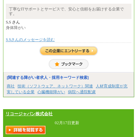
大・高専・専門卒 月給225,000円
※試用期間中も給与に変更はございません
丁寧なITサポートとサービスで、安心と信頼をお届けする企業で
中途：
す。
月給：250,000円～400,000円
想定年収：4,000,000円～6,000,000円
S.S さん
※試用期間中も給与に変更はございません。
身体障がい
S.Sさんのメッセージを読む
[関連する障がい者求人・採用キーワード検索]
商社
技術（ソフトウェア、ネットワーク）関連
人材育成制度が充
実している企業
心臓機能障がい
病院へ通院配慮
リコージャパン株式会社
02月17日更新