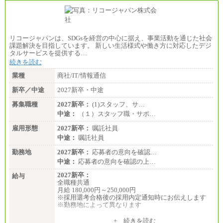
リコージャパンは、SDGsを経営の中心に据え、事業活動を通じた社会
課題解決を目指しています。 新しい生活様式や働き方に対応したデジ
タルサービスを提供する…
続きを読む
業種
商社/IT/情報通信
新卒／中途
2027新卒・中途
募集職種
2027新卒：
(1)スタッフ、サ…
中途：
（１）スタッフ職・サポ…
雇用形態
2027新卒：
嘱託社員
中途：
嘱託社員
勤務地
2027新卒：
応募者の意向を確認…
中途：
応募者の意向を確認の上…
2027新卒：
給与
全職種共通
月給 180,000円～250,000円
※採用選考合格後の採用内定通知時にお伝えします
※勤務地によって異なります
中途：
+ 続きを読む