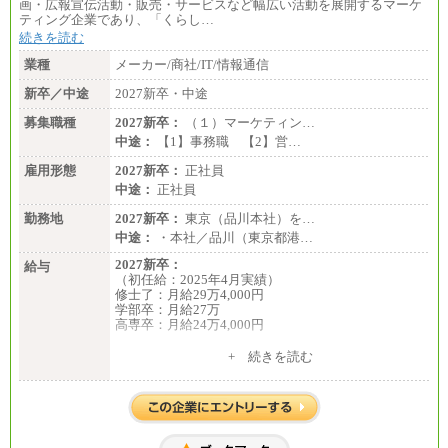
画・広報宣伝活動・販売・サービスなど幅広い活動を展開するマーケ
ティング企業であり、「くらし…
続きを読む
業種
メーカー/商社/IT/情報通信
新卒／中途
2027新卒・中途
募集職種
2027新卒：
（１）マーケティン…
中途：
【1】事務職 【2】営…
雇用形態
2027新卒：
正社員
中途：
正社員
勤務地
2027新卒：
東京（品川本社）を…
中途：
・本社／品川（東京都港…
2027新卒：
給与
（初任給：2025年4月実績）
修士了：月給29万4,000円
学部卒：月給27万
高専卒：月給24万4,000円
+ 続きを読む
中途：
月給 250,000円～350,000円
想定年収 420万円～600万円
入社時の処遇（基本給・賞与）は経験・スキルを考
慮の上、当社規程に従い決定いたします。
経験・スキルによっては、記載額を超える場合もあ