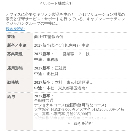
オフィスに必要なキヤノン製品を中心としたITソリューション機器の
販売と保守サービス・サポートを行っている、キヤノンマーケティン
グジャパングループの中核に…
続きを読む
業種
商社/IT/情報通信
新卒／中途
2027新卒(既卒1年以内可)・中途
募集職種
2027新卒：
１ 営業職 ２ 技…
中途：
事務職
雇用形態
2027新卒：
正社員
中途：
正社員
勤務地
2027新卒：
本社 東京都港区港…
中途：
本社 東京都港区港南2…
2027新卒：
給与
全職種共通
ナショナルコース(全国勤務可能なコース)
大学院卒 月給278,000円／大学卒 月給260,000円／短
大・高専・専門卒 月給235,000円
※試用期間中も給与に変更はございません
+ 続きを読む
エリアコース(一定地域であれば移動可能なコース)
大学院卒 月給264,000円／大学卒 月給250,000円／短