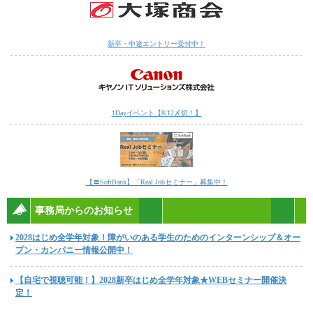
新卒・中途エントリー受付中！
1Dayイベント【8/12〆切！】
【〓SoftBank】「Real Jobセミナー」募集中！
事務局からのお知らせ
2028はじめ全学年対象！障がいのある学生のためのインターンシップ＆オー
プン・カンパニー情報公開中！
【自宅で視聴可能！】2028新卒はじめ全学年対象★WEBセミナー開催決
定！