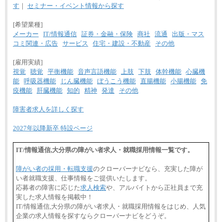
す
｜
セミナー・イベント情報から探す
[希望業種]
メーカー
IT/情報通信
証券・金融・保険
商社
流通
出版・マス
コミ関連・広告
サービス
住宅・建設・不動産
その他
[雇用実績]
視覚
聴覚
平衡機能
音声言語機能
上肢
下肢
体幹機能
心臓機
能
呼吸器機能
じん臓機能
ぼうこう機能
直腸機能
小腸機能
免
疫機能
肝臓機能
知的
精神
発達
その他
障害者求人を詳しく探す
2027年以降新卒 特設ページ
IT/情報通信,大分県の障がい者求人・就職採用情報一覧です。
障がい者の採用・転職支援
のクローバーナビなら、充実した障が
い者就職支援、仕事情報をご提供いたします。
応募者の障害に応じた
求人検索
や、アルバイトから正社員まで充
実した求人情報を掲載中！
IT/情報通信,大分県の障がい者求人・就職採用情報をはじめ、人気
企業の求人情報を探すならクローバーナビをどうぞ。