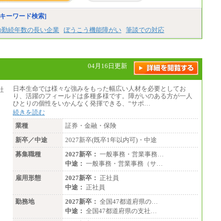
■(株)JTBビジネストラベルソリューションズ
キーワード検索]
総合職 月給220,000～230,000円＋地域間調
整給
の勤続年数の長い企業
ぼうこう機能障がい
筆談での対応
エリア総合職 月給206,000円～214,000＋地
域間調整給
※詳細はJTBキャリアサイトよりご確認くだ
さい。
04月16日更新
■(株)JTBコミュニケーションデザイン
総合職 月給230,000円
みなし残業手当：20,000円（一律支給）※
日本生命では様々な強みをもった幅広い人材を必要としてお
みなし残業手当の残業時間は10.43時間。
り、活躍のフィールドは多種多様です。障がいのある方が一人
※超過勤務手当：みなし残業時間を超える
ひとりの個性をいかんなく発揮できる、“サポ…
残業時間に応じて、時間外手当等を支給。
続きを読む
エリアサポート職 月給188,000円
業種
証券・金融・保険
※超過勤務手当：残業時間については全額
新卒／中途
時間外手当を支給。
2027新卒(既卒1年以内可)・中途
募集職種
2027新卒：
一般事務・営業事務…
■（株）JTBグローバルマーケティング＆トラ
ベル
中途：
一般事務・営業事務（サ…
総合職 月給242,000円＋地域間調整給
訪日事業職 月給202,000～227,000円＋地域
雇用形態
2027新卒：
正社員
間調整給
中途：
正社員
※詳細はJTBキャリアサイトよりご確認くだ
さい。
勤務地
2027新卒：
全国47都道府県の…
中途：
全国47都道府県の支社…
■(株)JTBビジネストランスフォーム