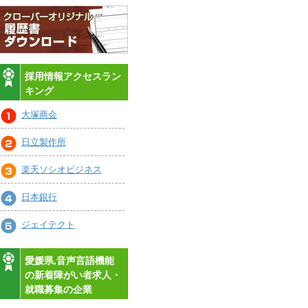
採用情報アクセスラン
キング
大塚商会
日立製作所
楽天ソシオビジネス
日本銀行
ジェイテクト
愛媛県,音声言語機能
の新着障がい者求人・
就職募集の企業