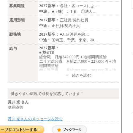
募集職種
2027新卒：
各社・各コースによ…
中途：
■（株）ＪＴＢ ①法人…
雇用形態
2027新卒：
正社員/契約社員
中途：
正社員/契約社員
勤務地
2027新卒：
■JTB 沖縄を除…
中途：
①埼玉、千葉、東京、神…
2027新卒：
給与
■(株)JTB
総合職 月給242,000円＋地域間調整給
エリア総合職 月給217,000～227,000円＋地
域間調整給
個人専門職 月給202,000～202,000円＋地
域間調整給
+ 続きを読む
※詳細はJTBキャリアサイトよりご確認くだ
さい。
■(株)JTB商事
働きやすい環境で成長を実感しています！
総合職 月給208,000～235,000円
エリア総合職 月給180,000～205,000円＋地
貫井 光 さん
域手当
聴覚障害
※詳細はJTBキャリアサイトよりご確認くだ
さい。
貫井 光さんのメッセージを読む
■(株)JTBパブリッシング ※2027年新卒募集
終了
総合職 月給271,000円