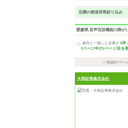
近隣の都道府県絞り込み
愛媛県,音声言語機能の障が
6件
条件と一致した企業が
1ページ中の1ページ目を
<<先頭のペー
大和証券株式会社