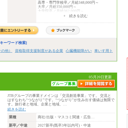
高専・専門学校卒／月給348,000円～
大卒／月給350,000円～
大学院卒／月給362,000円～
[地域社員]月給295,000円～
+ 続きを読む
中途：
【正社員】
[全国社員]月給348,000円～
[地域社員]月給295,000円～
※試用期間中も給与に変更はございません
【契約社員】月給200,000円～
キーワード検索]
その他）
資格取得支援制度がある企業
心臓機能障がい
車いす用ト
05月20日更新
JTBグループの事業ドメインは「交流創造事業」です。 交流と
はすなわち“つながり”です。“つながり”が生み出す価値は無限で
す。旅行者と地域、企業と地域、…
続きを読む
業種
商社/出版・マスコミ関連・広告…
新卒／中途
2027新卒(既卒3年以内可)・中途