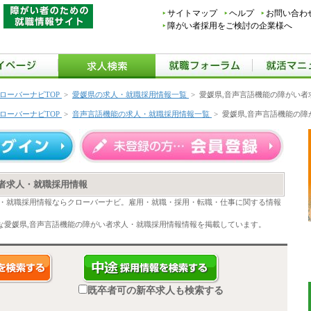
サイトマップ
ヘルプ
お問い合わ
障がい者採用をご検討の企業様へ
ローバーナビTOP
>
愛媛県の求人・就職採用情報一覧
>
愛媛県,音声言語機能の障がい者
ローバーナビTOP
>
音声言語機能の求人・就職採用情報一覧
>
愛媛県,音声言語機能の
い者求人・就職採用情報
人・就職採用情報ならクローバーナビ。雇用・就職・採用・転職・仕事に関する情報
な愛媛県,音声言語機能の障がい者求人・就職採用情報情報を掲載しています。
既卒者可の新卒求人も検索する