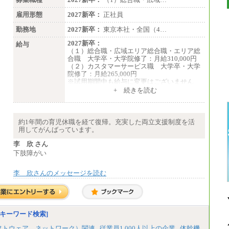
雇用形態
2027新卒：
正社員
勤務地
2027新卒：
東京本社・全国（4…
2027新卒：
給与
（１）総合職・広域エリア総合職・エリア総
合職 大学卒・大学院修了：月給310,000円
（２）カスタマーサービス職 大学卒・大学
院修了：月給265,000円
※試用期間中も給与に変更はございません
+ 続きを読む
約1年間の育児休職を経て復帰。充実した両立支援制度を活
用してがんばっています。
李 欣 さん
下肢障がい
李 欣さんのメッセージを読む
キーワード検索]
フトウェア、ネットワーク）関連
従業員1,000人以上の企業
体幹機