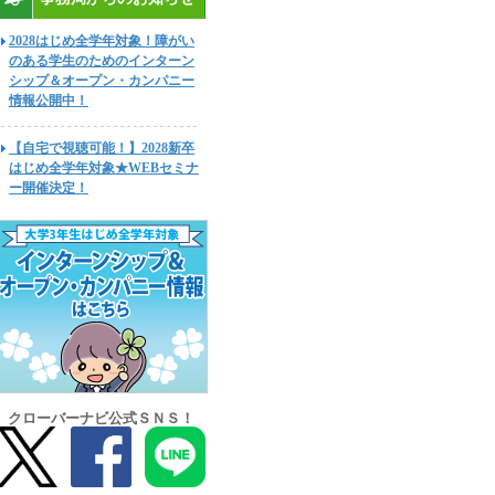
2028はじめ全学年対象！障がい
のある学生のためのインターン
シップ＆オープン・カンパニー
情報公開中！
【自宅で視聴可能！】2028新卒
はじめ全学年対象★WEBセミナ
ー開催決定！
クローバーナビ公式ＳＮＳ！