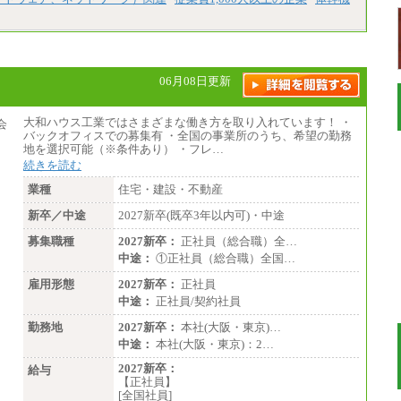
06月08日更新
大和ハウス工業ではさまざまな働き方を取り入れています！ ・
バックオフィスでの募集有 ・全国の事業所のうち、希望の勤務
地を選択可能（※条件あり） ・フレ…
続きを読む
業種
住宅・建設・不動産
新卒／中途
2027新卒(既卒3年以内可)・中途
募集職種
2027新卒：
正社員（総合職）全…
中途：
①正社員（総合職）全国…
雇用形態
2027新卒：
正社員
中途：
正社員/契約社員
勤務地
2027新卒：
本社(大阪・東京)…
中途：
本社(大阪・東京)：2…
2027新卒：
給与
【正社員】
[全国社員]