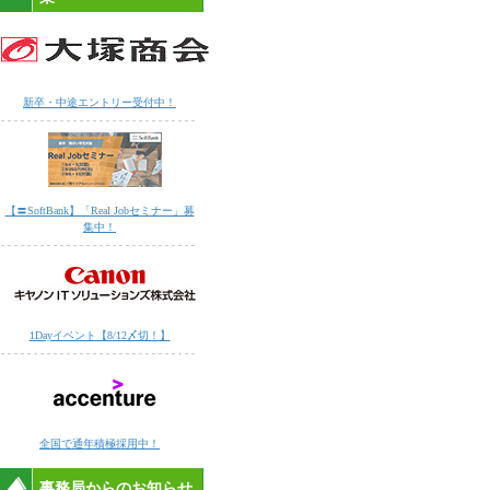
新卒・中途エントリー受付中！
【〓SoftBank】「Real Jobセミナー」募
集中！
1Dayイベント【8/12〆切！】
全国で通年積極採用中！
事務局からのお知らせ