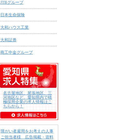
JTBグループ
日本生命保険
大和ハウス工業
大和証券
商工中金グループ
名古屋地区、尾張地区、三
河地区など、愛知県内で積
極採用企業の求人情報はこ
ちらから！
障がい者雇用をお考えの人事
ご担当者様 広告掲載・資料