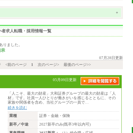
+
い者求人転職・採用情報一覧
ありました。
表示
07月28日更新
ジ
<前のページ
1
次のページ>
最後のページ>>
05月09日更新
「人こそ、最大の財産」大和証券グループの最大の財産は「人
材」です。社員一人ひとりが働きがいを感じるとともに、その
家族や関係者を含め、当社グループの一員で…
続きを読む
業種
証券・金融・保険
新卒／中途
2027新卒のみ(既卒3年以内可)
募集職種
2027新卒：
（1）総合職・広域…