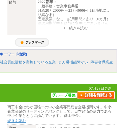
総合職 月給205,000～225,000円＋地域間調
2027新卒：
給与
整給
一般事務・営業事務共通
エリア総合職 月給185,000円＋地域間調整
月給20万2000円～23万4000円（勤務地によ
給
り異なる）
※詳細はJTBキャリアサイトよりご確認くだ
固定残業／なし 試用期間／あり（6カ月）
さい。
※試用期間中も給与に変更はございません
中途：
+ 続きを読む
■(株)JTBデータサービス ※2027年新卒募集
一般事務・営業事務共通
終了
月給20万2000円～23万4000円（勤務地によ
総合職 月給186,000～194,000円＋地域手当
り異なる）
※詳細はJTBキャリアサイトよりご確認くだ
固定残業／なし 試用期間／あり（6か月）
さい。
※試用期間中も給与に変更はございません。
キーワード検索]
■I&Jデジタルイノベーション(株)
総合職 月給224,500～242,600円＋地域手当
社会貢献活動を実施している企業
じん臓機能障がい
障害者職業生
※詳細はJTBキャリアサイトよりご確認くだ
さい。
＜有期社員コース＞
■(株)JTBビジネストランスフォーム
有期契約職 月給185,000～195,000円
07月28日更新
※詳細はJTBキャリアサイトよりご確認くだ
さい。
■(株)JTBパブリッシング ※2027年新卒募集
商工中金はわが国唯一の中小企業専門総合金融機関です。中小
終了
企業金融のリーディングバンクとして、日本経済の活力である
総合職 月給241,000円
中小企業とともに歩んでいます。 商工中金…
中途：
①月給227,000円以上
続きを読む
②月給212,000円以上