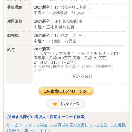
募集職種
2027新卒：
1）労務事務…契約…
中途：
1）労務事務 2）人材…
雇用形態
2027新卒：
正社員/契約社員
中途：
正社員/契約社員
勤務地
2027新卒：
1）池袋 2）完…
中途：
1）池袋 2) 完全…
2027新卒：
給与
1）大学卒・大学院修了：月給21万円/短大・専門・
高専卒：月給20.5万円/高卒：月給19.7万円
2）月給：21万円～27万円
※高校卒は既卒のみ応募可（2024～2026年卒）
中途：
1）月給：21万円～25万円
+ 続きを読む
2）月給：21万円～27万円
[関連する障がい者求人・採用キーワード検索]
サービス
スタッフ関連
人材育成制度が充実している企業
じん臓機
能障がい
車いす用トイレ