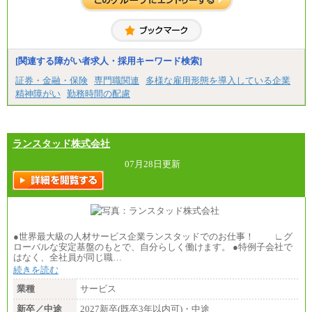
[関連する障がい者求人・採用キーワード検索]
証券・金融・保険
専門職関連
多様な雇用形態を導入している企業
精神障がい
勤務時間の配慮
ランスタッド株式会社
07月28日更新
●世界最大級の人材サービス企業ランスタッドでのお仕事！ ∟グ
ローバルな安定基盤のもとで、自分らしく働けます。 ●特例子会社で
はなく、全社員が同じ職…
続きを読む
業種
サービス
新卒／中途
2027新卒(既卒3年以内可)・中途