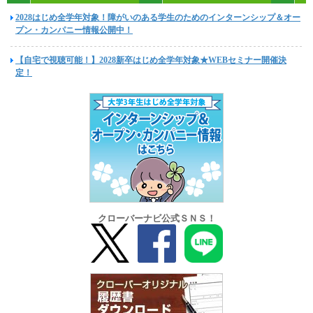
2028はじめ全学年対象！障がいのある学生のためのインターンシップ＆オー
プン・カンパニー情報公開中！
【自宅で視聴可能！】2028新卒はじめ全学年対象★WEBセミナー開催決
定！
クローバーナビ公式ＳＮＳ！