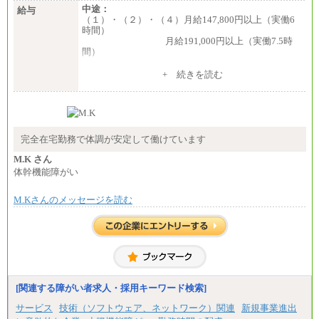
■(株)JTBパブリッシング ※2027年新卒募集終了
中途：
給与
総合職 月給241,000円
（１）・（２）・（４）月給147,800円以上（実働6
中途：
時間）
①月給227,000円以上
月給191,000円以上（実働7.5時
②月給212,000円以上
間）
③月給172,500円以上
④月給23万円～37万円
（３）月給191,000円以上（実働7.5時間）
+ 続きを読む
⑤月給20万円～25万円
⑥月給33万円～48万円
（５）月給147,800円以上（実働6時間）
⑦月給271,000円以上
-----
⑧～⑮月給200,000円〜月給400,000円
時給 1,226円（実働4.5時間）
⑯月給185,000円以上
※基本給に加算して以下手当有（いずれも時
⑰月給237,000円以上
間額換算額）
完全在宅勤務で体調が安定して働けています
⑱月給212,000円以上
・退職金相当手当 37円
⑲東京：月給202,000 円以上 、京都：月給193,000 円
・賞与相当手当 127円
M.K さん
以上
合計時給額 1,390円
体幹機能障がい
⑳月給205,000円以上
㉑月給185,000 円以上
※全ての求人において試用期間中も給与に変更はご
㉒月給185,000 円以上
M.Kさんのメッセージを読む
ざいません。
㉓月給224,500円以上
※全コース共通※ 能力・経験・勤務地などにより
異なります
※試用期間中も給与に変更はございません。
[関連する障がい者求人・採用キーワード検索]
サービス
技術（ソフトウェア、ネットワーク）関連
新規事業進出