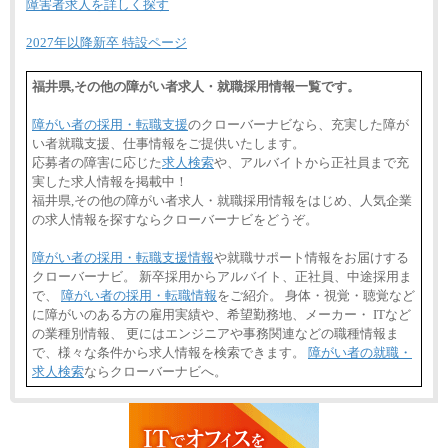
障害者求人を詳しく探す
2027年以降新卒 特設ページ
福井県,その他の障がい者求人・就職採用情報一覧です。
障がい者の採用・転職支援
のクローバーナビなら、充実した障が
い者就職支援、仕事情報をご提供いたします。
応募者の障害に応じた
求人検索
や、アルバイトから正社員まで充
実した求人情報を掲載中！
福井県,その他の障がい者求人・就職採用情報をはじめ、人気企業
の求人情報を探すならクローバーナビをどうぞ。
障がい者の採用・転職支援情報
や就職サポート情報をお届けする
クローバーナビ。 新卒採用からアルバイト、正社員、中途採用ま
で、
障がい者の採用・転職情報
をご紹介。 身体・視覚・聴覚など
に障がいのある方の雇用実績や、希望勤務地、メーカー・ ITなど
の業種別情報、 更にはエンジニアや事務関連などの職種情報ま
で、様々な条件から求人情報を検索できます。
障がい者の就職・
求人検索
ならクローバーナビへ。