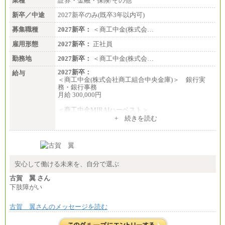
業種
証券・金融・保険/その他
新卒／中途
2027新卒のみ(既卒3年以内可)
募集職種
2027新卒：
＜商工中金(株式会…
雇用形態
2027新卒：
正社員
勤務地
2027新卒：
＜商工中金(株式会…
2027新卒：
給与
＜商工中金(株式会社商工組合中央金庫)＞ 銀行実
務・銀行事務
月給 300,000円
＜商工中金MIRAIハーベスト＞
月給 230,000円
+ 続きを読む
※試用期間中も給与に変更はございません
安心して働ける未来を、自分で選ぶ
古賀 翼 さん
下肢障がい
古賀 翼さんのメッセージを読む