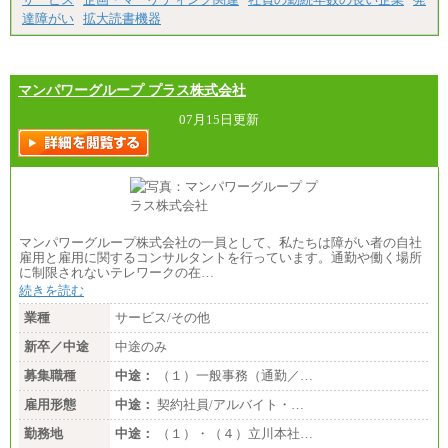
達障がい
拡大読書機器
エリアサポート職 月給188,000円
※超過勤務手当：残業時間については全額時間外
手当を支給。
マンパワーグループ プラス株式会社
■（株）JTBグローバルマーケティング＆トラベル
総合職 月給242,000円＋地域間調整給
訪日事業職 月給202,000～227,000円＋地域間調整
07月15日更新
給
※詳細はJTBキャリアサイトよりご確認ください。
■(株)JTBビジネストランスフォーム
総合職 月給205,000～225,000円＋地域間調整給
エリア総合職 月給185,000円＋地域間調整給
※詳細はJTBキャリアサイトよりご確認ください。
マンパワーグループ株式会社の一員として、私たちは障がい者の自社
■(株)JTBデータサービス ※2027年新卒募集終了
雇用と雇用に関するコンサルタントを行っています。通勤や働く場所
総合職 月給186,000～194,000円＋地域手当
に制限されないテレワークの在…
※詳細はJTBキャリアサイトよりご確認ください。
続きを読む
■I&Jデジタルイノベーション(株)
業種
サービス/その他
総合職 月給224,500～242,600円＋地域手当
※詳細はJTBキャリアサイトよりご確認ください。
新卒／中途
中途のみ
＜有期社員コース＞
募集職種
中途：
（１）一般事務（通勤／…
■(株)JTBビジネストランスフォーム
雇用形態
有期契約職 月給185,000～195,000円
中途：
契約社員/アルバイト・…
※詳細はJTBキャリアサイトよりご確認ください。
勤務地
中途：
（１）・（４）立川本社…