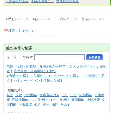
に意欲的な企業
小腸機能障がい
勤務時間の配慮
<<先頭のページ
<前のページ
1
次のページ>
最後のページ>>
検索をやりなおす
他の条件で検索
キーワードで探す
業種・職種・勤務地・雇用形態から探す
｜
チェックポイントから探
す
｜
雇用実績・職場環境から探す
企業名から探す
｜
先輩からのメッセージから探す
｜
PR情報から探
す
｜
セミナー・イベント情報から探す
[雇用実績]
視覚
聴覚
平衡機能
音声言語機能
上肢
下肢
体幹機能
心臓機
能
呼吸器機能
じん臓機能
ぼうこう機能
直腸機能
小腸機能
免
疫機能
肝臓機能
知的
精神
発達
その他