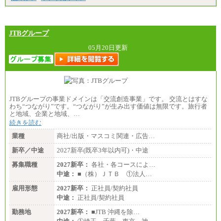
JTBグループ
05月20日更新
JTBグループの事業ドメインは「交流創造事業」です。 交流とはすな
わち“つながり”です。“つながり”が生み出す価値は無限です。旅行者
と地域、企業と地域、…
続きを読む
業種
商社/出版・マスコミ関連・広告…
新卒／中途
2027新卒(既卒3年以内可)・中途
募集職種
2027新卒：
各社・各コースによ…
中途：
■（株）ＪＴＢ ①法人…
雇用形態
2027新卒：
正社員/契約社員
中途：
正社員/契約社員
勤務地
2027新卒：
■JTB 沖縄を除…