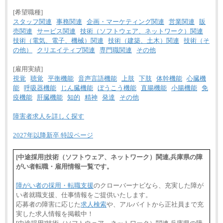
[希望職種]
スタッフ関連
事務関連
企画・マーケティング関連
営業関連
販
売関連
サービス関連
技術（ソフトウェア、ネットワーク）関連
技術（電気、電子、機械）関連
技術（建築、土木）関連
技術（そ
の他）
クリエイティブ関連
専門職関連
その他
[雇用実績]
視覚
聴覚
平衡機能
音声言語機能
上肢
下肢
体幹機能
心臓機
能
呼吸器機能
じん臓機能
ぼうこう機能
直腸機能
小腸機能
免
疫機能
肝臓機能
知的
精神
発達
その他
障害者求人を詳しく探す
2027年以降新卒 特設ページ
[中途採用]技術（ソフトウェア、ネットワーク）関連,兵庫県の障
がい者転職・雇用情報一覧です。
障がい者の採用・転職支援
のクローバーナビなら、充実した障が
い者就職支援、仕事情報をご提供いたします。
応募者の障害に応じた
求人検索
や、アルバイトから正社員まで充
実した求人情報を掲載中！