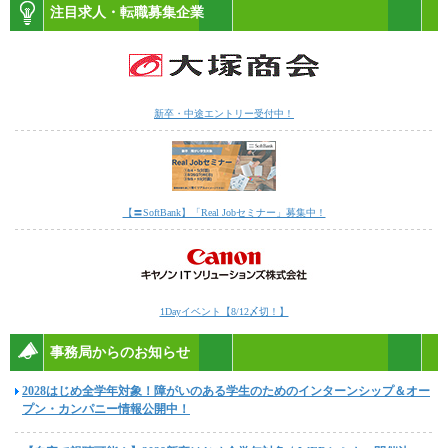
注目求人・転職募集企業
新卒・中途エントリー受付中！
【〓SoftBank】「Real Jobセミナー」募集中！
1Dayイベント【8/12〆切！】
事務局からのお知らせ
2028はじめ全学年対象！障がいのある学生のためのインターンシップ＆オー
プン・カンパニー情報公開中！