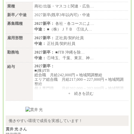
・専門・短大卒／月給185,000 円～210,000 円 ※勤務
業種
商社/出版・マスコミ関連・広告…
地により異なる。
〈東京・神奈川〉210,000 円
新卒／中途
2027新卒(既卒3年以内可)・中途
〈大阪・兵庫〉200,000 円
募集職種
〈愛知〉194,500 円 〈福
2027新卒：
各社・各コースによ…
岡〉185,000円
中途：
■（株）ＪＴＢ ①法人…
※基本給のみ（地域手当なし）
雇用形態
2027新卒：
正社員/契約社員
※試用期間中も給与変更なし
中途：
正社員/契約社員
中途：
【阪急交通社】
勤務地
2027新卒：
■JTB 沖縄を除…
◆正社員/総合職
中途：
①埼玉、千葉、東京、神…
月給250,000円～(※1)、247,000円～(※2)、242,000円
～(※3)、239,000円～(※4)、237,000円～（※5）
2027新卒：
給与
・月給は一律地域手当を含んだ金額を表示
■(株)JTB
（※1…36,000円、※2…33,000円、※3…28,000円、
総合職 月給242,000円＋地域間調整給
※4…25,000円、※5…23,000円）
エリア総合職 月給217,000～227,000円＋地域間調
・試用期間中も給与変更なし
整給
個人専門職 月給202,000～202,000円＋地域間調
◆正社員/基幹職
整給
+ 続きを読む
〈東京・神奈川〉月給219,000 円～ 〈大阪・兵庫〉
※詳細はJTBキャリアサイトよりご確認ください。
月給209,000 円～
〈愛知〉月給194,500 円～ 〈福岡〉月給185,000 円～
■(株)JTB商事
・一律地域手当なし
総合職 月給208,000～235,000円
・試用期間中も給与変更なし
エリア総合職 月給180,000～205,000円＋地域手当
※詳細はJTBキャリアサイトよりご確認ください。
働きやすい環境で成長を実感しています！
◆契約社員
月給187,500円～(※1)、184,000円～(※2)、180,500円
■(株)JTBパブリッシング ※2027年新卒募集終了
貫井 光 さん
～(※3)、170,500～(※4)、168,000円～（※5）
総合職 月給271,000円