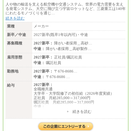
人や物の輸送を支える航空機や交通システム、世界の電力需要を支え
る発電システム、大空に飛び立つ宇宙ロケットなど、三菱重工は140年
にわたるモノづくりを通じ…
続きを読む
業種
メーカー
新卒／中途
2027新卒(既卒1年以内可)・中途
募集職種
2027新卒：
障がい者採用＿高砂…
中途：
障がい者採用＿高砂製作…
雇用形態
2027新卒：
正社員/嘱託社員
中途：
嘱託社員
勤務地
2027新卒：
〒676-8686…
中途：
〒676-8686 …
2027新卒：
給与
全職種共通
大学卒・大学院修了の初任給（2026年度実績）
正社員 月給285,000～317,000円
嘱託社員 月給285,000～317,000円
中途：
全職種共通
+ 続きを読む
月給217,650円～
（経験・能力等を踏まえて、当社規定により支給し
ます）