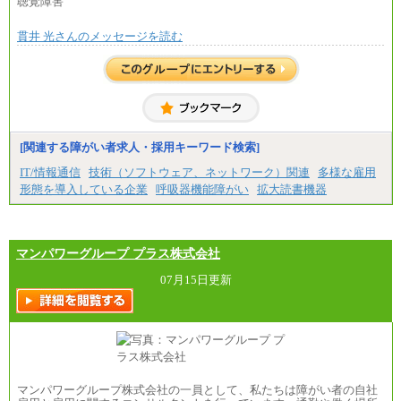
聴覚障害
※1…東京都、埼玉県、千葉県、神奈川県
■(株)JTBビジネストラベルソリューションズ
※2…大阪府、京都府、兵庫県、滋賀県
貫井 光さんのメッセージを読む
総合職 月給220,000～230,000円＋地域間調整給
※3…愛知県、静岡県
エリア総合職 月給206,000円～214,000＋地域間調
※4…北海道、宮城県、栃木県、群馬県、長野県、新
整給
潟県、富山県、石川県、岡山県、広島県、山口県、
※詳細はJTBキャリアサイトよりご確認ください。
香川県、福岡県
※5…青森県、鳥取県、島根県、愛媛県、高知県、大
■(株)JTBコミュニケーションデザイン
分県、長崎県、熊本県、宮崎県、鹿児島県、沖縄
総合職 月給230,000円
県、福島県、山形県
みなし残業手当：20,000円（一律支給）※みなし
残業手当の残業時間は10.43時間。
[関連する障がい者求人・採用キーワード検索]
◆パート・アルバイト
※超過勤務手当：みなし残業時間を超える残業時
時給制：最低時給額 1,050円～ ※勤務地により異な
IT/情報通信
技術（ソフトウェア、ネットワーク）関連
多様な雇用
間に応じて、時間外手当等を支給。
る。
形態を導入している企業
呼吸器機能障がい
拡大読書機器
エリアサポート職 月給188,000円
【エアサーブ】
※超過勤務手当：残業時間については全額時間外
月給223,000円～
手当を支給。
・試用期間中も給与変更なし
マンパワーグループ プラス株式会社
■（株）JTBグローバルマーケティング＆トラベル
総合職 月給242,000円＋地域間調整給
訪日事業職 月給202,000～227,000円＋地域間調整
07月15日更新
給
※詳細はJTBキャリアサイトよりご確認ください。
■(株)JTBビジネストランスフォーム
総合職 月給205,000～225,000円＋地域間調整給
エリア総合職 月給185,000円＋地域間調整給
※詳細はJTBキャリアサイトよりご確認ください。
マンパワーグループ株式会社の一員として、私たちは障がい者の自社
■(株)JTBデータサービス ※2027年新卒募集終了