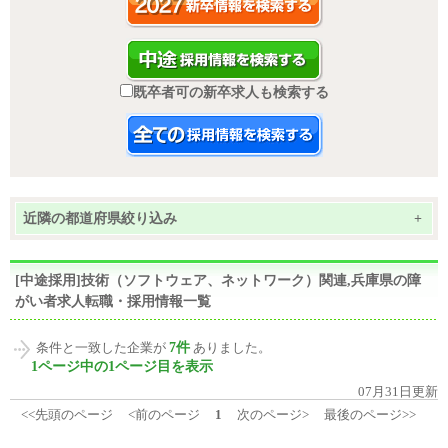
既卒者可の新卒求人も検索する
近隣の都道府県絞り込み
+
[中途採用]技術（ソフトウェア、ネットワーク）関連,兵庫県の障
がい者求人転職・採用情報一覧
7件
条件と一致した企業が
ありました。
1ページ中の1ページ目を表示
07月31日更新
<<先頭のページ
<前のページ
1
次のページ>
最後のページ>>