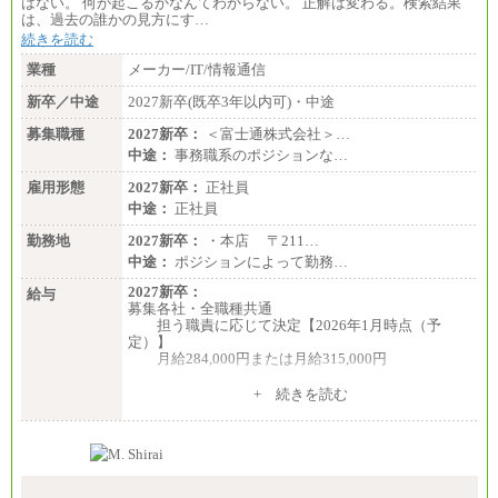
はない。 何が起こるかなんてわからない。 正解は変わる。検索結果
は、過去の誰かの見方にす…
続きを読む
業種
メーカー/IT/情報通信
新卒／中途
2027新卒(既卒3年以内可)・中途
募集職種
2027新卒：
＜富士通株式会社＞…
中途：
事務職系のポジションな…
雇用形態
2027新卒：
正社員
中途：
正社員
勤務地
2027新卒：
・本店 〒211…
中途：
ポジションによって勤務…
2027新卒：
給与
募集各社・全職種共通
担う職責に応じて決定【2026年1月時点（予
定）】
月給284,000円または月給315,000円
※入社後早期から、自律的な業務遂行が求めら
+ 続きを読む
れる職務を担う方については、月額給与315,000円で
す。
なお、高度なスキルや専門性を持ち、より高
い職責を担う方については、さらに高い金額を個別
に設定します。
※習熟度を上げるための育成が一定期間必要で