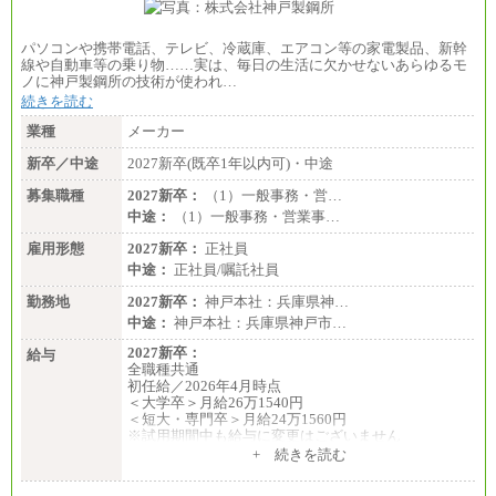
パソコンや携帯電話、テレビ、冷蔵庫、エアコン等の家電製品、新幹
線や自動車等の乗り物……実は、毎日の生活に欠かせないあらゆるモ
ノに神戸製鋼所の技術が使われ…
続きを読む
業種
メーカー
新卒／中途
2027新卒(既卒1年以内可)・中途
募集職種
2027新卒：
（1）一般事務・営…
中途：
（1）一般事務・営業事…
雇用形態
2027新卒：
正社員
中途：
正社員/嘱託社員
勤務地
2027新卒：
神戸本社：兵庫県神…
中途：
神戸本社：兵庫県神戸市…
2027新卒：
給与
全職種共通
初任給／2026年4月時点
＜大学卒＞月給26万1540円
＜短大・専門卒＞月給24万1560円
※試用期間中も給与に変更はございません
中途：
+ 続きを読む
全職種共通
月給24万円～