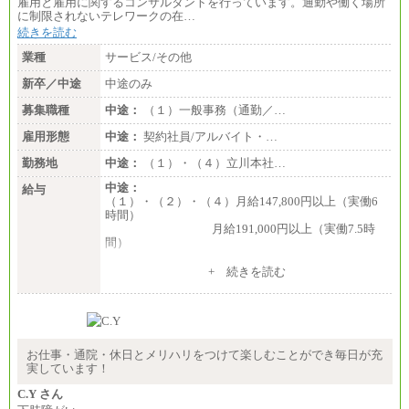
雇用と雇用に関するコンサルタントを行っています。通勤や働く場所
総合職 月給186,000～194,000円＋地域手当
に制限されないテレワークの在…
※詳細はJTBキャリアサイトよりご確認ください。
続きを読む
■I&Jデジタルイノベーション(株)
業種
サービス/その他
総合職 月給224,500～242,600円＋地域手当
※詳細はJTBキャリアサイトよりご確認ください。
新卒／中途
中途のみ
＜有期社員コース＞
募集職種
中途：
（１）一般事務（通勤／…
■(株)JTBビジネストランスフォーム
雇用形態
有期契約職 月給185,000～195,000円
中途：
契約社員/アルバイト・…
※詳細はJTBキャリアサイトよりご確認ください。
勤務地
中途：
（１）・（４）立川本社…
■(株)JTBパブリッシング ※2027年新卒募集終了
中途：
給与
総合職 月給241,000円
（１）・（２）・（４）月給147,800円以上（実働6
中途：
時間）
①月給227,000円以上
月給191,000円以上（実働7.5時
②月給212,000円以上
間）
③月給172,500円以上
④月給23万円～37万円
（３）月給191,000円以上（実働7.5時間）
+ 続きを読む
⑤月給20万円～25万円
⑥月給33万円～48万円
（５）月給147,800円以上（実働6時間）
⑦月給271,000円以上
-----
⑧～⑮月給200,000円〜月給400,000円
時給 1,226円（実働4.5時間）
⑯月給185,000円以上
※基本給に加算して以下手当有（いずれも時
⑰月給237,000円以上
間額換算額）
お仕事・通院・休日とメリハリをつけて楽しむことができ毎日が充
⑱月給212,000円以上
・退職金相当手当 37円
実しています！
⑲東京：月給202,000 円以上 、京都：月給193,000 円
・賞与相当手当 127円
以上
合計時給額 1,390円
C.Y さん
⑳月給205,000円以上