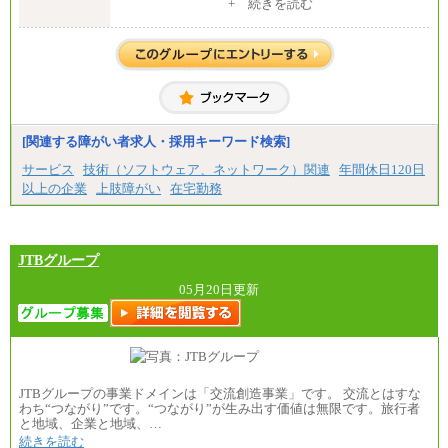
・大学・院卒
+ 続きを読む
月給250,000円(※1)、247,000円(※2)、242,000円
(※3)、239,000円(※4)、237,000円（※5）
・専門・短大卒
月給229,500円(※1)、226,500円(※2)、221,500円
(※3)、218,500円(※4)、216,500円（※5）
※1…東京都、埼玉県、千葉県、神奈川県
※2…大阪府、京都府、兵庫県、滋賀県
[関連する障がい者求人・採用キーワード検索]
※3…愛知県、静岡県
※4…北海道、宮城県、栃木県、群馬県、長野県、新
サービス
技術（ソフトウェア、ネットワーク）関連
年間休日120日
潟県、富山県、石川県、岡山県、広島県、山口県、
以上の企業
上肢障がい
在宅勤務
香川県、福岡県
※5…青森県、鳥取県、島根県、愛媛県、高知県、大
分県、長崎県、熊本県、宮崎県、鹿児島県、沖縄
県、福島県、山形県
・月給には一律地域手当を含んだ金額を表示
JTBグループ
（一律地域手当：※1…36,000円、※2…33,000円、
※3…28,000円、※4…25,000円、※5…23,000円）
05月20日更新
・試用期間中も給与変更なし
●基幹職（地域限定社員）
・大学・院卒／月給185,000 円～219,000 円 ※勤務地
により異なる。
〈東京・神奈川〉219,000 円
JTBグループの事業ドメインは「交流創造事業」です。 交流とはすな
〈大阪・兵庫〉209,000 円
わち“つながり”です。“つながり”が生み出す価値は無限です。旅行者
〈愛知〉194,500 円 〈福岡〉1
と地域、企業と地域、…
85,000 円
続きを読む