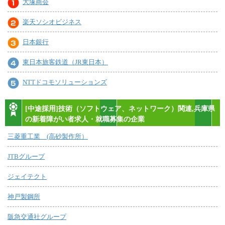
大塚商会
楽天ソシオビジネス
日本銀行
東日本旅客鉄道（JR東日本）
NTTドコモソリューションズ
[中途採用]技術（ソフトウェア、ネットワーク）関連,兵庫県
の新着障がい者求人・就職募集の企業
三菱重工業 (高砂製作所）
JTBグループ
ジェイテクト
神戸製鋼所
阪急交通社グループ