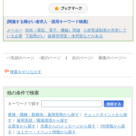
[関連する障がい者求人・採用キーワード検索]
メーカー
技術（電気、電子、機械）関連
人材育成制度が充実して
いる企業
下肢障がい
健康管理室・休憩室などがある
<<先頭のページ
<前のページ
1
次のページ>
最後のページ>>
検索をやりなおす
他の条件で検索
キーワードで探す
業種・職種・勤務地・雇用形態から探す
｜
チェックポイントから探
す
｜
雇用実績・職場環境から探す
企業名から探す
｜
先輩からのメッセージから探す
｜
PR情報から探
す
｜
セミナー・イベント情報から探す