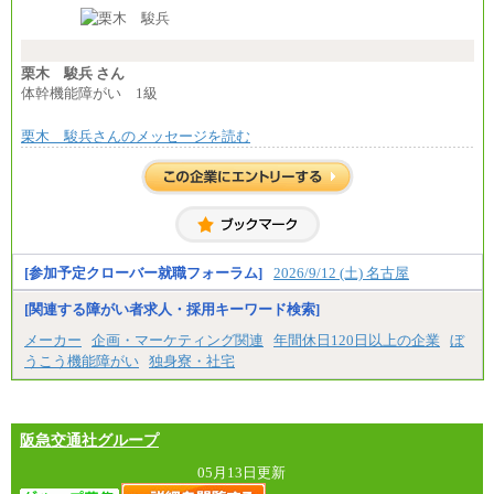
※入社時の年齢等によって異なります。
※試用期間中も給与に変更はございません
栗木 駿兵 さん
体幹機能障がい 1級
栗木 駿兵さんのメッセージを読む
[参加予定クローバー就職フォーラム]
2026/9/12 (土) 名古屋
[関連する障がい者求人・採用キーワード検索]
メーカー
企画・マーケティング関連
年間休日120日以上の企業
ぼ
うこう機能障がい
独身寮・社宅
阪急交通社グループ
05月13日更新