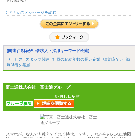
下肢障がい
㉑月給185,000 円以上
※全ての求人において試用期間中も給与に変更はご
㉒月給185,000 円以上
ざいません。
㉓月給224,500円以上
C.Yさんのメッセージを読む
※全コース共通※ 能力・経験・勤務地などにより
異なります
※試用期間中も給与に変更はございません。
[関連する障がい者求人・採用キーワード検索]
サービス
スタッフ関連
社員の勤続年数の長い企業
聴覚障がい
勤
務時間の配慮
富士通株式会社・富士通グループ
07月10日更新
スマホが、なんでも教えてくれる時代。 でも、これからの未来に地図