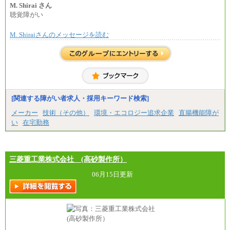
上司の指示に基づき職務を遂行する方については、
M. Shirai さん
月額給与284,000円となります。
聴覚障がい
※個別に設定する給与については、選考の過程
で決定していきます。
M. Shiraiさんのメッセージを読む
※上記に加え、所定労働時間外に勤務をした場
合には、時間外勤務手当を支給します。
※試用期間中も給与に変更はございません。
中途：
＜募集各社・全職種共通＞
月給21万円以上～
※試用期間中の給与に変更はありません。
[関連する障がい者求人・採用キーワード検索]
※経験・能力を考慮し、当社規定により決定いたし
メーカー
技術（その他）
環境・エコロジー追求企業
直腸機能障が
ます。
い
在宅勤務
三菱重工業株式会社 (高砂製作所）
06月15日更新