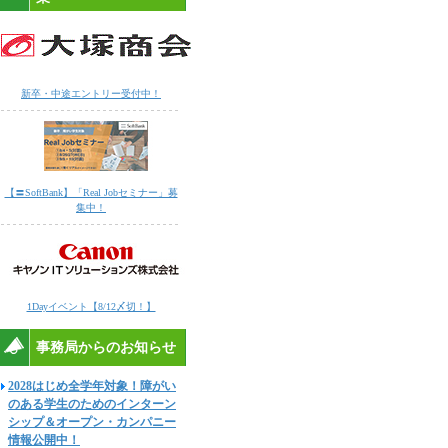
新卒・中途エントリー受付中！
【〓SoftBank】「Real Jobセミナー」募
集中！
1Dayイベント【8/12〆切！】
事務局からのお知らせ
2028はじめ全学年対象！障がい
のある学生のためのインターン
シップ＆オープン・カンパニー
情報公開中！