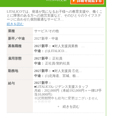
野県、新潟県、富山県、石川県、岡山県、広
島県、山口県、香川県、福岡県
※5…青森県、鳥取県、島根県、愛媛県、高
LITALICOでは、発達が気になるお子様への教育支援や、働くこ
知県、大分県、長崎県、熊本県、宮崎県、鹿
とに障害のある方への就労支援など、そのひとりのライフステ
児島県、沖縄県、福島県、山形県
ージに合わせた個別最適なサービス…
・月給には一律地域手当を含んだ金額を表示
続きを読む
（一律地域手当：※1…36,000円、※2…33,0
00円、※3…28,000円、※4…25,000円、※
業種
サービス/その他
5…23,000円）
・試用期間中も給与変更なし
新卒／中途
2027新卒・中途
募集職種
2027新卒：
■対人支援員業務 …
●基幹職（地域限定社員）
中途：
(1)LITALICO…
・大学・院卒／月給185,000 円～219,000 円
※勤務地により異なる。
雇用形態
2027新卒：
正社員
〈東京・神奈川〉219,00
中途：
正社員/契約社員
0 円 〈大阪・兵庫〉209,000 円
〈愛知〉194,500 円
勤務地
2027新卒：
■対人支援員 ①北…
〈福岡〉185,000 円
中途：
(1)北海道、宮城、栃…
・専門・短大卒／月給185,000 円～210,000
2027新卒：
給与
円 ※勤務地により異なる。
■LITALICOレジデンス支援スタッフ
〈東京・神奈川〉210,
月給：202,000円（本給192,000円＋一律LP手
000 円 〈大阪・兵庫〉200,000 円
当10,000円）
〈愛知〉194,500 円
※試用期間中も給与に変更はございません
〈福岡〉185,000円
※月収目安
月給：202,000円
+ 続きを読む
※基本給のみ（地域手当なし）
夜勤手当：28,000円（月4回）※1回7,000
※試用期間中も給与変更なし
円、実際の夜勤回数により変動
中途：