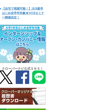
【自宅で視聴可能！】2028新卒
はじめ全学年対象★WEBセミナ
ー開催決定！
クローバーナビ公式ＳＮＳ！