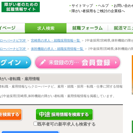
サイトマップ
ヘルプ
お問い合わ
障がい者採用をご検討の企業様へ
ローバーナビTOP
>
宮崎県の求人・就職採用情報一覧
>
[中途採用]宮崎県,体幹機能の
ローバーナビTOP
>
体幹機能の求人・就職採用情報一覧
>
[中途採用]宮崎県,体幹機能
の障がい者転職・雇用情報
い者転職・雇用情報ならクローバーナビ。雇用・就職・採用・転職・仕事に関する情報
[中途採用]宮崎県,体幹機能の障がい者転職・雇用情報情報を掲載しています。
既卒者可の新卒求人も検索する