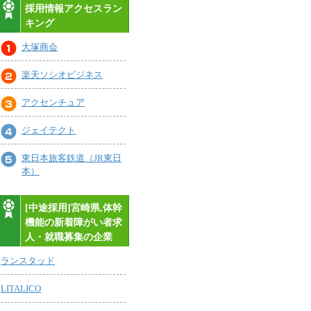
採用情報アクセスラン
キング
大塚商会
楽天ソシオビジネス
アクセンチュア
ジェイテクト
東日本旅客鉄道（JR東日
本）
[中途採用]宮崎県,体幹
機能の新着障がい者求
人・就職募集の企業
ランスタッド
LITALICO