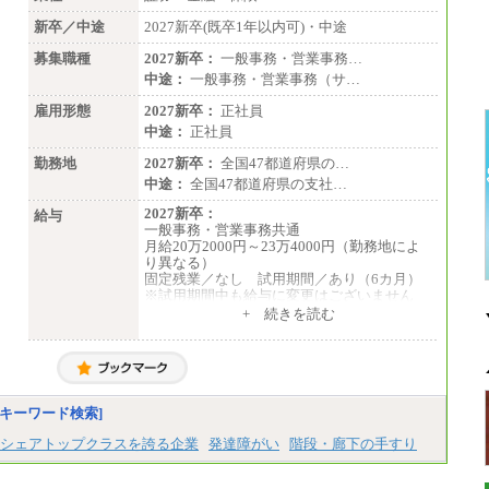
新卒／中途
2027新卒(既卒1年以内可)・中途
募集職種
2027新卒：
一般事務・営業事務…
中途：
一般事務・営業事務（サ…
雇用形態
2027新卒：
正社員
中途：
正社員
勤務地
2027新卒：
全国47都道府県の…
中途：
全国47都道府県の支社…
2027新卒：
給与
一般事務・営業事務共通
月給20万2000円～23万4000円（勤務地によ
り異なる）
固定残業／なし 試用期間／あり（6カ月）
※試用期間中も給与に変更はございません
中途：
+ 続きを読む
一般事務・営業事務共通
月給20万2000円～23万4000円（勤務地によ
り異なる）
固定残業／なし 試用期間／あり（6か月）
※試用期間中も給与に変更はございません。
キーワード検索]
シェアトップクラスを誇る企業
発達障がい
階段・廊下の手すり