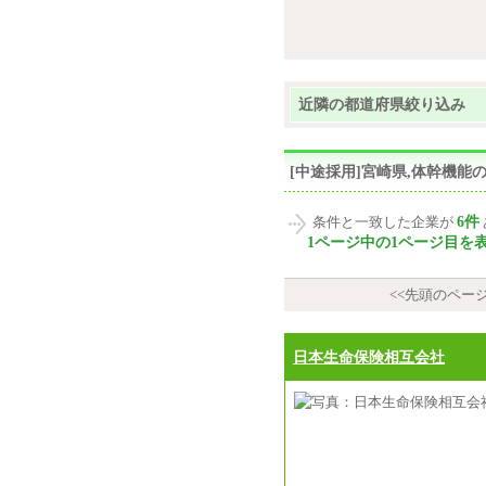
近隣の都道府県絞り込み
[中途採用]宮崎県,体幹機
6件
条件と一致した企業が
1ページ中の1ページ目を
<<先頭のペー
日本生命保険相互会社