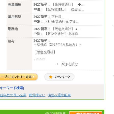
募集職種
2027新卒：
【阪急交通社】 ◆…
中途：
【阪急交通社】 総合職…
雇用形態
2027新卒：
正社員
中途：
正社員/契約社員/アル…
勤務地
2027新卒：
【阪急交通社】 ●…
中途：
【阪急交通社】 北海道…
2027新卒：
給与
＜初任給（2027年4月見込み）＞
【阪急交通社】
●総合職
・大学・院卒
+ 続きを読む
月給250,000円(※1)、247,000円(※2)、242,
000円(※3)、239,000円(※4)、237,000円（※
5）
・専門・短大卒
月給229,500円(※1)、226,500円(※2)、221,
キーワード検索]
500円(※3)、218,500円(※4)、216,500円（※
5）
続年数の長い企業
聴覚障がい
病院へ通院配慮
※1…東京都、埼玉県、千葉県、神奈川県
※2…大阪府、京都府、兵庫県、滋賀県
※3…愛知県、静岡県
※4…北海道、宮城県、栃木県、群馬県、長
05月26日更新