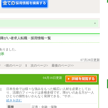
+
能の障がい者求人転職・採用情報一覧
ありました。
表示
07月28日更新
ジ
<前のページ
1
次のページ>
最後のページ>>
04月16日更新
日本生命では様々な強みをもった幅広い人材を必要としてお
り、活躍のフィールドは多種多様です。障がいのある方が一人
ひとりの個性をいかんなく発揮できる、“サポ…
続きを読む
業種
証券・金融・保険