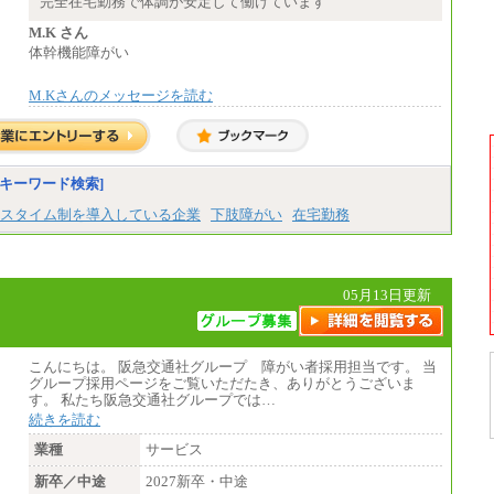
完全在宅勤務で体調が安定して働けています
※基本給に加算して以下手当有（いず
れも時間額換算額）
M.K さん
・退職金相当手当 37円
体幹機能障がい
・賞与相当手当 127円
合計時給額 1,390円
M.Kさんのメッセージを読む
※全ての求人において試用期間中も給与に変
更はございません。
キーワード検索]
スタイム制を導入している企業
下肢障がい
在宅勤務
05月13日更新
こんにちは。 阪急交通社グループ 障がい者採用担当です。 当
グループ採用ページをご覧いただたき、ありがとうございま
す。 私たち阪急交通社グループでは…
続きを読む
業種
サービス
新卒／中途
2027新卒・中途