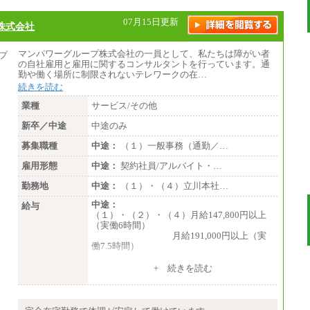
07月15日更新
株式会社
マンパワーグループ株式会社の一員として、私たちは障がい者
の自社雇用と雇用に関するコンサルタントを行っています。通
勤や働く場所に制限されないテレワークの在…
続きを読む
業種
サービス/その他
新卒／中途
中途のみ
募集職種
中途：
（１）一般事務（通勤／…
雇用形態
中途：
契約社員/アルバイト・…
勤務地
中途：
（１）・（４）立川本社…
中途：
給与
（１）・（２）・（４）月給147,800円以上
（実働6時間）
月給191,000円以上（実
働7.5時間）
（３）月給191,000円以上（実働7.5時間）
+ 続きを読む
（５）月給147,800円以上（実働6時間）
-----
時給 1,226円（実働4.5時間）