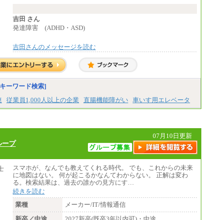
東京都居住支援特別手当：20,000円（※支給
【阪急交通社】
期間・条件あり）
◆正社員/総合職
---
吉田 さん
月給250,000円～(※1)、247,000円～(※2)、24
計：250,000円
発達障害 (ADHD・ASD)
2,000円～(※3)、239,000円～(※4)、237,000
円～（※5）
■その他職種共通
・月給は一律地域手当を含んだ金額を表示
吉田さんのメッセージを読む
月給：25万3,400円～
（※1…36,000円、※2…33,000円、※3…28,0
※固定残業代20時間分を手当に含む(33,900円
00円、※4…25,000円、※5…23,000円）
～)
・試用期間中も給与変更なし
※20時間を超過した場合は別途支給
※試用期間中も給与に変更はございません
◆正社員/基幹職
中途：
キーワード検索]
〈東京・神奈川〉月給219,000 円～ 〈大阪・
(1)(2)月給：25万3400円～28万5900円
兵庫〉月給209,000 円～
※固定残業代20時間分を手当に含む(33,900円
連
従業員1,000人以上の企業
直腸機能障がい
車いす用エレベータ
〈愛知〉月給194,500 円～ 〈福岡〉月給185,0
～38,200円)
00 円～
※20時間を超過した場合は別途支給
・一律地域手当なし
※試用期間中も給与に変更はございません
・試用期間中も給与変更なし
07月10日更新
◆契約社員
ループ
月給187,500円～(※1)、184,000円～(※2)、18
0,500円～(※3)、170,500～(※4)、168,000円
～（※5）
スマホが、なんでも教えてくれる時代。 でも、これからの未来
に地図はない。 何が起こるかなんてわからない。 正解は変わ
※1…東京都、埼玉県、千葉県、神奈川県
る。検索結果は、過去の誰かの見方にす…
※2…大阪府、京都府、兵庫県、滋賀県
※3…愛知県、静岡県
続きを読む
※4…北海道、宮城県、栃木県、群馬県、長
業種
メーカー/IT/情報通信
野県、新潟県、富山県、石川県、岡山県、広
島県、山口県、香川県、福岡県
新卒／中途
2027新卒(既卒3年以内可)・中途