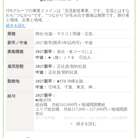
【エアサーブ】
月給223,000円～
JTBグループの事業ドメインは「交流創造事業」です。 交流とはすな
・試用期間中も給与変更なし
わち“つながり”です。“つながり”が生み出す価値は無限です。旅行者
と地域、企業と地域、…
続きを読む
業種
商社/出版・マスコミ関連・広告…
新卒／中途
2027新卒(既卒3年以内可)・中途
募集職種
2027新卒：
各社・各コースによ…
中途：
■（株）ＪＴＢ ①法人…
雇用形態
2027新卒：
正社員/契約社員
中途：
正社員/契約社員
勤務地
2027新卒：
■JTB 沖縄を除…
中途：
①埼玉、千葉、東京、神…
2027新卒：
給与
■(株)JTB
総合職 月給242,000円＋地域間調整給
エリア総合職 月給217,000～227,000円＋地域間調
整給
個人専門職 月給202,000～202,000円＋地域間調
整給
+ 続きを読む
※詳細はJTBキャリアサイトよりご確認ください。
■(株)JTB商事