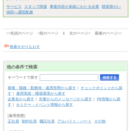
サービス
スタッフ関連
事業内容が多岐にわたる企業
聴覚障がい
病院へ通院配慮
<<先頭のページ
<前のページ
1
次のページ>
最後のページ>>
検索をやりなおす
他の条件で検索
キーワードで探す
業種・職種・勤務地・雇用形態から探す
｜
チェックポイントから探
す
｜
雇用実績・職場環境から探す
企業名から探す
｜
先輩からのメッセージから探す
｜
PR情報から探
す
｜
セミナー・イベント情報から探す
[雇用形態]
正社員
契約社員
嘱託社員
アルバイト・パート
その他