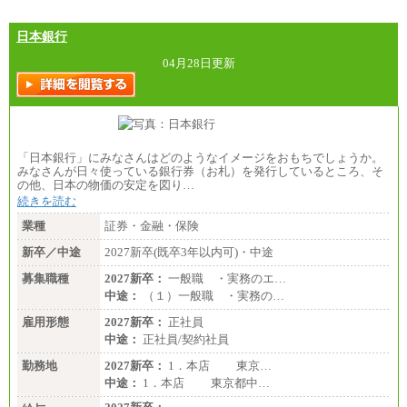
分県、長崎県、熊本県、宮崎県、鹿児島県、沖縄
県、福島県、山形県
・月給には一律地域手当を含んだ金額を表示
日本銀行
（一律地域手当：※1…36,000円、※2…33,000円、
※3…28,000円、※4…25,000円、※5…23,000円）
04月28日更新
・試用期間中も給与変更なし
●基幹職（地域限定社員）
・大学・院卒／月給185,000 円～219,000 円 ※勤務地
により異なる。
〈東京・神奈川〉219,000 円
「日本銀行」にみなさんはどのようなイメージをおもちでしょうか。
〈大阪・兵庫〉209,000 円
みなさんが日々使っている銀行券（お札）を発行しているところ、そ
〈愛知〉194,500 円 〈福岡〉1
の他、日本の物価の安定を図り…
85,000 円
続きを読む
・専門・短大卒／月給185,000 円～210,000 円 ※勤務
業種
証券・金融・保険
地により異なる。
〈東京・神奈川〉210,000 円
新卒／中途
2027新卒(既卒3年以内可)・中途
〈大阪・兵庫〉200,000 円
募集職種
〈愛知〉194,500 円 〈福
2027新卒：
一般職 ・実務のエ…
岡〉185,000円
中途：
（１）一般職 ・実務の…
※基本給のみ（地域手当なし）
雇用形態
2027新卒：
正社員
※試用期間中も給与変更なし
中途：
正社員/契約社員
中途：
【阪急交通社】
勤務地
2027新卒：
1．本店 東京…
◆正社員/総合職
中途：
1．本店 東京都中…
月給250,000円～(※1)、247,000円～(※2)、242,000円
～(※3)、239,000円～(※4)、237,000円～（※5）