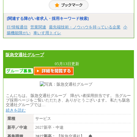
（5）
月給17万7000円
理論年収212万4000円（月給17万7000円×12カ月）
中途：
[関連する障がい者求人・採用キーワード検索]
（1）
月給22万3000円～
IT/情報通信
営業関連
最先端技術・ノウハウを持っている企業
小
想定年収410万円～
腸機能障がい
車いす用トイレ
※試用期間中の給与に変更はございません。
（2）
月給17万7000円
理論年収212万4000円（月給17万7000円×12カ月）
阪急交通社グループ
05月13日更新
こんにちは。 阪急交通社グループ 障がい者採用担当です。 当グルー
プ採用ページをご覧いただたき、ありがとうございます。 私たち阪急
交通社グループでは…
続きを読む
業種
サービス
新卒／中途
2027新卒・中途
募集職種
2027新卒：
【阪急交通社】 ◆…