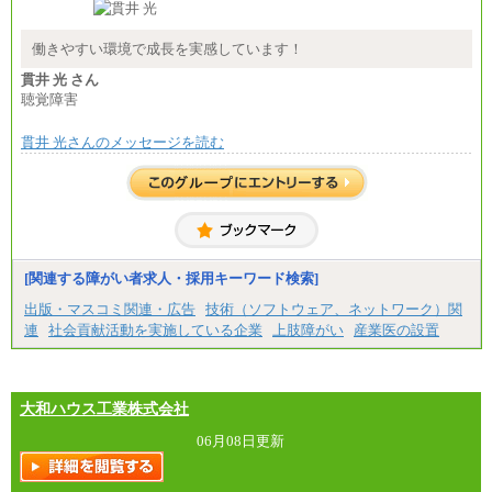
総合職 月給208,000～235,000円
エリア総合職 月給180,000～205,000円＋地域手当
※詳細はJTBキャリアサイトよりご確認ください。
働きやすい環境で成長を実感しています！
■(株)JTBパブリッシング ※2027年新卒募集終了
貫井 光 さん
総合職 月給271,000円
聴覚障害
■(株)JTBビジネストラベルソリューションズ
貫井 光さんのメッセージを読む
総合職 月給220,000～230,000円＋地域間調整給
エリア総合職 月給206,000円～214,000＋地域間調
整給
※詳細はJTBキャリアサイトよりご確認ください。
■(株)JTBコミュニケーションデザイン
総合職 月給230,000円
みなし残業手当：20,000円（一律支給）※みなし
残業手当の残業時間は10.43時間。
[関連する障がい者求人・採用キーワード検索]
※超過勤務手当：みなし残業時間を超える残業時
出版・マスコミ関連・広告
技術（ソフトウェア、ネットワーク）関
間に応じて、時間外手当等を支給。
連
社会貢献活動を実施している企業
上肢障がい
産業医の設置
エリアサポート職 月給188,000円
※超過勤務手当：残業時間については全額時間外
手当を支給。
大和ハウス工業株式会社
■（株）JTBグローバルマーケティング＆トラベル
総合職 月給242,000円＋地域間調整給
訪日事業職 月給202,000～227,000円＋地域間調整
06月08日更新
給
※詳細はJTBキャリアサイトよりご確認ください。