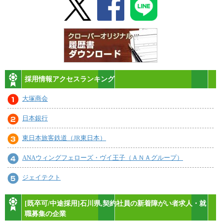
採用情報アクセスランキング
大塚商会
日本銀行
東日本旅客鉄道（JR東日本）
ANAウィングフェローズ・ヴイ王子（ＡＮＡグループ）
ジェイテクト
[既卒可/中途採用]石川県,契約社員の新着障がい者求人・就
職募集の企業