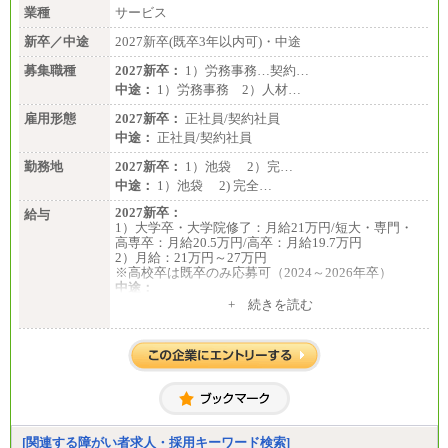
業種
サービス
新卒／中途
2027新卒(既卒3年以内可)・中途
募集職種
2027新卒：
1）労務事務…契約…
中途：
1）労務事務 2）人材…
雇用形態
2027新卒：
正社員/契約社員
中途：
正社員/契約社員
勤務地
2027新卒：
1）池袋 2）完…
中途：
1）池袋 2) 完全…
2027新卒：
給与
1）大学卒・大学院修了：月給21万円/短大・専門・
高専卒：月給20.5万円/高卒：月給19.7万円
2）月給：21万円～27万円
※高校卒は既卒のみ応募可（2024～2026年卒）
中途：
1）月給：21万円～25万円
+ 続きを読む
2）月給：21万円～27万円
[関連する障がい者求人・採用キーワード検索]