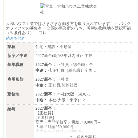
■(株)JTBビジネストランスフォーム
総合職 月給205,000～225,000円＋地域間調整給
エリア総合職 月給185,000円＋地域間調整給
※詳細はJTBキャリアサイトよりご確認ください。
大和ハウス工業ではさまざまな働き方を取り入れています！ ・バック
■(株)JTBデータサービス ※2027年新卒募集終了
オフィスでの募集有 ・全国の事業所のうち、希望の勤務地を選択可能
総合職 月給186,000～194,000円＋地域手当
（※条件あり） ・フレ…
※詳細はJTBキャリアサイトよりご確認ください。
続きを読む
■I&Jデジタルイノベーション(株)
業種
住宅・建設・不動産
総合職 月給224,500～242,600円＋地域手当
※詳細はJTBキャリアサイトよりご確認ください。
新卒／中途
2027新卒(既卒3年以内可)・中途
＜有期社員コース＞
募集職種
2027新卒：
正社員（総合職）全…
■(株)JTBビジネストランスフォーム
中途：
①正社員（総合職）全国…
有期契約職 月給185,000～195,000円
※詳細はJTBキャリアサイトよりご確認ください。
雇用形態
2027新卒：
正社員
中途：
正社員/契約社員
■(株)JTBパブリッシング ※2027年新卒募集終了
総合職 月給241,000円
勤務地
2027新卒：
本社(大阪・東京)…
中途：
中途：
本社(大阪・東京)：2…
①月給227,000円以上
②月給212,000円以上
2027新卒：
給与
③月給172,500円以上
【正社員】
④月給23万円～37万円
[全国社員]
⑤月給20万円～25万円
高専・専門学校卒／月給348,000円～
⑥月給33万円～48万円
大卒／月給350,000円～
⑦月給271,000円以上
大学院卒／月給362,000円～
⑧～⑮月給200,000円〜月給400,000円
[地域社員]月給295,000円～
+ 続きを読む