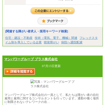
⑯月給185,000円以上
中途：
⑰月給237,000円以上
【正社員】
⑱月給212,000円以上
[全国社員]月給348,000円～
⑲東京：月給202,000 円以上 、京都：月給193,000 円
[地域社員]月給295,000円～
以上
※試用期間中も給与に変更はございません
⑳月給205,000円以上
【契約社員】月給200,000円～
㉑月給185,000 円以上
㉒月給185,000 円以上
㉓月給224,500円以上
[関連する障がい者求人・採用キーワード検索]
※全コース共通※ 能力・経験・勤務地などにより
異なります
住宅・建設・不動産
技術（電気、電子、機械）関連
フレックスタ
※試用期間中も給与に変更はございません。
イム制を導入している企業
聴覚障がい
病院へ通院配慮
マンパワーグループ プラス株式会社
07月15日更新
マンパワーグループ株式会社の一員として、私たちは障がい者の自社
雇用と雇用に関するコンサルタントを行っています。通勤や働く場所
に制限されないテレワークの在…