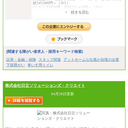
給245,000円～（※1）
(2) エリア総合職 月給233,410円～（※1）
(3) アシスタントスタッフ 日給9,800円～12,500円
+ 続きを読む
（※2）
※１ 試用期間６か月（試用期間中も給与に変更
はございません）
※２ 勤務地により異なります
中途：
（1) 総合職 （院了）月給274,862円～／（大学卒）
月給245,000円～（※1）
(2) エリア総合職 月給233,410円～（※1）
(3) アシスタントスタッフ 日給9,800円～12,500円
[関連する障がい者求人・採用キーワード検索]
（※2）
※１ 試用期間６か月（試用期間中も給与に変更
証券・金融・保険
スタッフ関連
アットホームな社風が自慢の企業
なし）
下肢障がい
車いす用トイレ
※２ 勤務地により異なる
株式会社日立ソリューションズ・クリエイト
04月28日更新