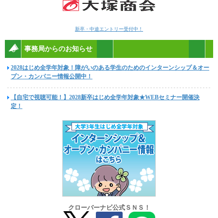
新卒・中途エントリー受付中！
事務局からのお知らせ
2028はじめ全学年対象！障がいのある学生のためのインターンシップ＆オー
プン・カンパニー情報公開中！
【自宅で視聴可能！】2028新卒はじめ全学年対象★WEBセミナー開催決
定！
クローバーナビ公式ＳＮＳ！