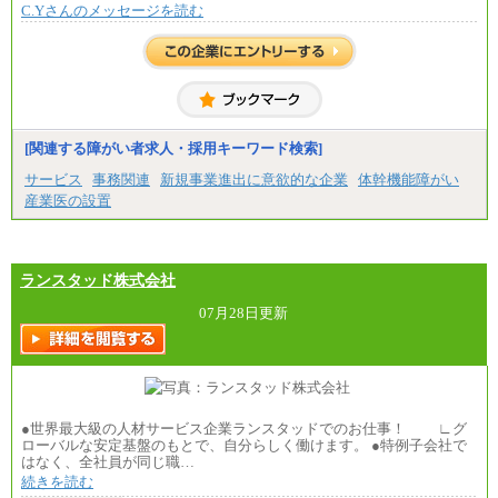
C.Yさんのメッセージを読む
[関連する障がい者求人・採用キーワード検索]
サービス
事務関連
新規事業進出に意欲的な企業
体幹機能障がい
産業医の設置
ランスタッド株式会社
07月28日更新
●世界最大級の人材サービス企業ランスタッドでのお仕事！ ∟グ
ローバルな安定基盤のもとで、自分らしく働けます。 ●特例子会社で
はなく、全社員が同じ職…
続きを読む