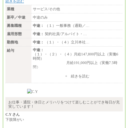
続きを読む
業種
サービス/その他
新卒／中途
中途のみ
募集職種
中途：
（１）一般事務（通勤／…
雇用形態
中途：
契約社員/アルバイト・…
勤務地
中途：
（１）・（４）立川本社…
中途：
給与
（１）・（２）・（４）月給147,800円以上（実働6
時間）
月給191,000円以上（実働7.5時
間）
（３）月給191,000円以上（実働7.5時間）
+ 続きを読む
（５）月給147,800円以上（実働6時間）
-----
時給 1,226円（実働4.5時間）
※基本給に加算して以下手当有（いずれも時
間額換算額）
お仕事・通院・休日とメリハリをつけて楽しむことができ毎日が充
・退職金相当手当 37円
実しています！
・賞与相当手当 127円
合計時給額 1,390円
C.Y さん
下肢障がい
※全ての求人において試用期間中も給与に変更はご
ざいません。