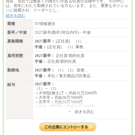
現在、当社では数多くの障がいのある社員が活躍中です。 その中に
は、長年にわたり勤務されている方もいます。 また、重要なポジショ
ンに抜擢され、リーダーとし…
続きを読む
業種
IT/情報通信
新卒／中途
2027新卒(既卒2年以内可)・中途
募集職種
2027新卒：
[正社員] （1）…
中途：
[正社員] （1）事務…
雇用形態
2027新卒：
正社員/契約社員
中途：
正社員/契約社員
勤務地
2027新卒：
（1）（2） 首都…
中途：
本社／東京都品川区東品…
2027新卒：
給与
（1）～（3）
＜大学院(修士)了＞月給31万2000円
＜大学卒＞月給28万7000円
＜高専卒＞月給24万7000円
＜短大・専門卒＞月給23万1000円
+ 続きを読む
（4）月給22万3000円～
※上記を下限として勤務地エリアにより異なる
※試用期間中も給与に変更はございません