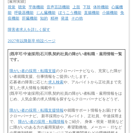
[雇用実績]
視覚
聴覚
平衡機能
音声言語機能
上肢
下肢
体幹機能
心臓機
能
呼吸器機能
じん臓機能
ぼうこう機能
直腸機能
小腸機能
免
疫機能
肝臓機能
知的
精神
発達
その他
障害者求人を詳しく探す
2027年以降新卒 特設ページ
[既卒可/中途採用]石川県,契約社員の障がい者転職・雇用情報一覧
です。
障がい者の採用・転職支援
のクローバーナビなら、充実した障が
い者就職支援、仕事情報をご提供いたします。
応募者の障害に応じた
求人検索
や、アルバイトから正社員まで充
実した求人情報を掲載中！
[既卒可/中途採用]石川県,契約社員の障がい者転職・雇用情報をは
じめ、人気企業の求人情報を探すならクローバーナビをどうぞ。
障がい者の採用・転職支援情報
や就職サポート情報をお届けする
クローバーナビ。 新卒採用からアルバイト、正社員、中途採用ま
で、
障がい者の採用・転職情報
をご紹介。 身体・視覚・聴覚など
に障がいのある方の雇用実績や、希望勤務地、メーカー・ ITなど
の業種別情報、 更にはエンジニアや事務関連などの職種情報ま