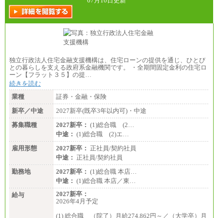
07月10日更新
独立行政法人住宅金融支援機構は、住宅ローンの提供を通じ、ひとび
との暮らしを支える政府系金融機関です。 ・全期間固定金利の住宅ロ
ーン【フラット３５】の提…
続きを読む
業種
証券・金融・保険
新卒／中途
2027新卒(既卒3年以内可)・中途
募集職種
2027新卒：
(1)総合職 (2…
中途：
(1)総合職 (2)エ…
雇用形態
2027新卒：
正社員/契約社員
中途：
正社員/契約社員
勤務地
2027新卒：
(1)総合職 本店…
中途：
(1)総合職 本店／東…
2027新卒：
給与
2026年4月予定
(1) 総合職 （院了）月給274,862円～／（大学卒）月