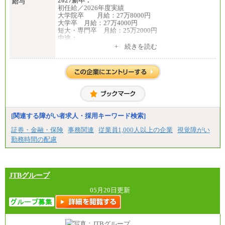
2027新卒：
給与
・月給は一律地域手当を含んだ金額を表示
初任給／2026年度実績
（※1…36,000円、※2…33,000円、※3…28,000円、
大学院卒 月給：27万8000円
※4…25,000円、※5…23,000円）
大学卒 月給：27万4000円
・試用期間中も給与変更なし
短大・専門卒 月給：25万2000円
中途：
◆正社員/基幹職
（１）（２）共通
+ 続きを読む
〈東京・神奈川〉月給219,000 円～ 〈大阪・兵庫〉
月給：24万0000円～34万8420円
月給209,000 円～
※職務経験等を考慮し決定いたします。
〈愛知〉月給194,500 円～ 〈福岡〉月給185,000 円～
※試用期間中も給与に変更はございません
・一律地域手当なし
・試用期間中も給与変更なし
◆契約社員
月給187,500円～(※1)、184,000円～(※2)、180,500円
～(※3)、170,500～(※4)、168,000円～（※5）
[関連する障がい者求人・採用キーワード検索]
※1…東京都、埼玉県、千葉県、神奈川県
証券・金融・保険
事務関連
従業員1,000人以上の企業
視覚障がい
※2…大阪府、京都府、兵庫県、滋賀県
勤務時間の配慮
※3…愛知県、静岡県
※4…北海道、宮城県、栃木県、群馬県、長野県、新
潟県、富山県、石川県、岡山県、広島県、山口県、
香川県、福岡県
※5…青森県、鳥取県、島根県、愛媛県、高知県、大
JTBグループ
分県、長崎県、熊本県、宮崎県、鹿児島県、沖縄
県、福島県、山形県
05月20日更新
◆パート・アルバイト
時給制：最低時給額 1,050円～ ※勤務地により異な
る。