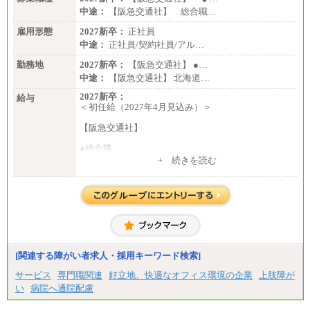
中途：
【阪急交通社】 総合職…
雇用形態
2027新卒：
正社員
中途：
正社員/契約社員/アル…
勤務地
2027新卒：
【阪急交通社】 ●…
中途：
【阪急交通社】 北海道…
2027新卒：
給与
＜初任給（2027年4月見込み）＞
【阪急交通社】
●総合職
・大学・院卒
+ 続きを読む
月給250,000円(※1)、247,000円(※2)、242,000円
(※3)、239,000円(※4)、237,000円（※5）
・専門・短大卒
月給229,500円(※1)、226,500円(※2)、221,500円
(※3)、218,500円(※4)、216,500円（※5）
※1…東京都、埼玉県、千葉県、神奈川県
※2…大阪府、京都府、兵庫県、滋賀県
[関連する障がい者求人・採用キーワード検索]
※3…愛知県、静岡県
※4…北海道、宮城県、栃木県、群馬県、長野県、新
サービス
専門職関連
好立地、快適なオフィス環境の企業
上肢障が
潟県、富山県、石川県、岡山県、広島県、山口県、
い
病院へ通院配慮
香川県、福岡県
※5…青森県、鳥取県、島根県、愛媛県、高知県、大