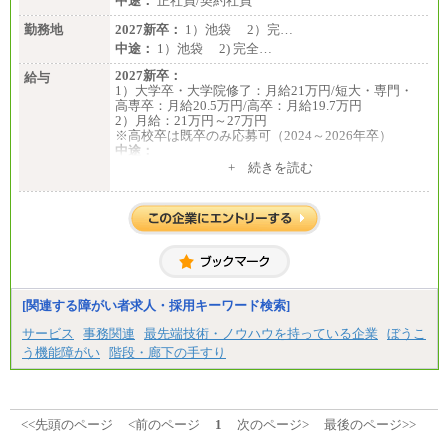
中途：
正社員/契約社員
勤務地
2027新卒：
1）池袋 2）完…
中途：
1）池袋 2) 完全…
2027新卒：
給与
1）大学卒・大学院修了：月給21万円/短大・専門・
高専卒：月給20.5万円/高卒：月給19.7万円
2）月給：21万円～27万円
※高校卒は既卒のみ応募可（2024～2026年卒）
中途：
1）月給：21万円～25万円
+ 続きを読む
2）月給：21万円～27万円
[関連する障がい者求人・採用キーワード検索]
サービス
事務関連
最先端技術・ノウハウを持っている企業
ぼうこ
う機能障がい
階段・廊下の手すり
<<先頭のページ
<前のページ
1
次のページ>
最後のページ>>