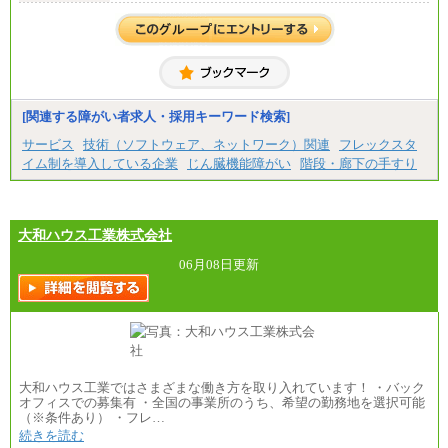
(※3)、239,000円(※4)、237,000円（※5）
・専門・短大卒
月給229,500円(※1)、226,500円(※2)、221,500円
(※3)、218,500円(※4)、216,500円（※5）
※1…東京都、埼玉県、千葉県、神奈川県
※2…大阪府、京都府、兵庫県、滋賀県
[関連する障がい者求人・採用キーワード検索]
※3…愛知県、静岡県
※4…北海道、宮城県、栃木県、群馬県、長野県、新
サービス
技術（ソフトウェア、ネットワーク）関連
フレックスタ
潟県、富山県、石川県、岡山県、広島県、山口県、
イム制を導入している企業
じん臓機能障がい
階段・廊下の手すり
香川県、福岡県
※5…青森県、鳥取県、島根県、愛媛県、高知県、大
分県、長崎県、熊本県、宮崎県、鹿児島県、沖縄
県、福島県、山形県
・月給には一律地域手当を含んだ金額を表示
大和ハウス工業株式会社
（一律地域手当：※1…36,000円、※2…33,000円、
※3…28,000円、※4…25,000円、※5…23,000円）
06月08日更新
・試用期間中も給与変更なし
●基幹職（地域限定社員）
・大学・院卒／月給185,000 円～219,000 円 ※勤務地
により異なる。
〈東京・神奈川〉219,000 円
〈大阪・兵庫〉209,000 円
大和ハウス工業ではさまざまな働き方を取り入れています！ ・バック
〈愛知〉194,500 円 〈福岡〉1
オフィスでの募集有 ・全国の事業所のうち、希望の勤務地を選択可能
85,000 円
（※条件あり） ・フレ…
続きを読む
・専門・短大卒／月給185,000 円～210,000 円 ※勤務