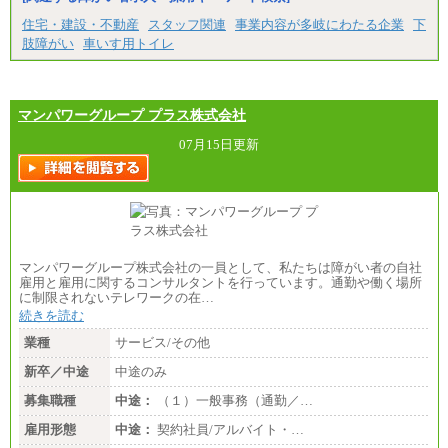
※2…大阪府、京都府、兵庫県、滋賀県
住宅・建設・不動産
スタッフ関連
事業内容が多岐にわたる企業
下
※3…愛知県、静岡県
※4…北海道、宮城県、栃木県、群馬県、長野県、新
肢障がい
車いす用トイレ
潟県、富山県、石川県、岡山県、広島県、山口県、
香川県、福岡県
※5…青森県、鳥取県、島根県、愛媛県、高知県、大
分県、長崎県、熊本県、宮崎県、鹿児島県、沖縄
マンパワーグループ プラス株式会社
県、福島県、山形県
07月15日更新
◆パート・アルバイト
時給制：最低時給額 1,050円～ ※勤務地により異な
る。
【エアサーブ】
月給223,000円～
・試用期間中も給与変更なし
マンパワーグループ株式会社の一員として、私たちは障がい者の自社
雇用と雇用に関するコンサルタントを行っています。通勤や働く場所
に制限されないテレワークの在…
続きを読む
業種
サービス/その他
新卒／中途
中途のみ
募集職種
中途：
（１）一般事務（通勤／…
雇用形態
中途：
契約社員/アルバイト・…