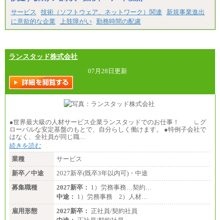
サービス
技術（ソフトウェア、ネットワーク）関連
新規事業進出
に意欲的な企業
上肢障がい
勤務時間の配慮
ランスタッド株式会社
07月28日更新
●世界最大級の人材サービス企業ランスタッドでのお仕事！ ∟グ
ローバルな安定基盤のもとで、自分らしく働けます。 ●特例子会社で
はなく、全社員が同じ職…
続きを読む
業種
サービス
新卒／中途
2027新卒(既卒3年以内可)・中途
募集職種
2027新卒：
1）労務事務…契約…
中途：
1）労務事務 2）人材…
雇用形態
2027新卒：
正社員/契約社員