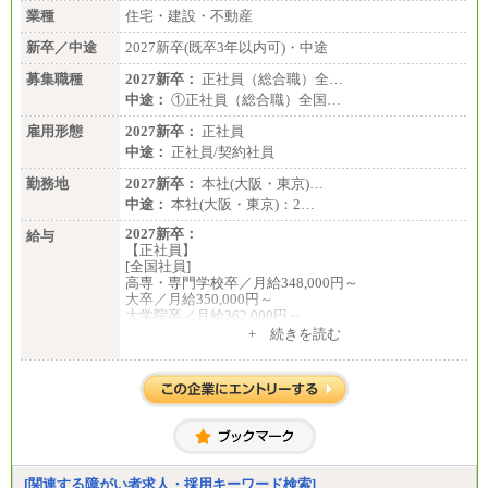
地により異なる。
業種
住宅・建設・不動産
〈東京・神奈川〉210,000 円
〈大阪・兵庫〉200,000 円
新卒／中途
2027新卒(既卒3年以内可)・中途
〈愛知〉194,500 円 〈福
岡〉185,000円
募集職種
2027新卒：
正社員（総合職）全…
中途：
①正社員（総合職）全国…
※基本給のみ（地域手当なし）
※試用期間中も給与変更なし
雇用形態
2027新卒：
正社員
中途：
中途：
正社員/契約社員
【阪急交通社】
◆正社員/総合職
勤務地
2027新卒：
本社(大阪・東京)…
月給250,000円～(※1)、247,000円～(※2)、242,000円
中途：
本社(大阪・東京)：2…
～(※3)、239,000円～(※4)、237,000円～（※5）
・月給は一律地域手当を含んだ金額を表示
2027新卒：
給与
（※1…36,000円、※2…33,000円、※3…28,000円、
【正社員】
※4…25,000円、※5…23,000円）
[全国社員]
・試用期間中も給与変更なし
高専・専門学校卒／月給348,000円～
大卒／月給350,000円～
◆正社員/基幹職
大学院卒／月給362,000円～
〈東京・神奈川〉月給219,000 円～ 〈大阪・兵庫〉
[地域社員]月給295,000円～
+ 続きを読む
月給209,000 円～
中途：
〈愛知〉月給194,500 円～ 〈福岡〉月給185,000 円～
【正社員】
・一律地域手当なし
[全国社員]月給348,000円～
・試用期間中も給与変更なし
[地域社員]月給295,000円～
※試用期間中も給与に変更はございません
◆契約社員
【契約社員】月給200,000円～
月給187,500円～(※1)、184,000円～(※2)、180,500円
～(※3)、170,500～(※4)、168,000円～（※5）
※1…東京都、埼玉県、千葉県、神奈川県
[関連する障がい者求人・採用キーワード検索]