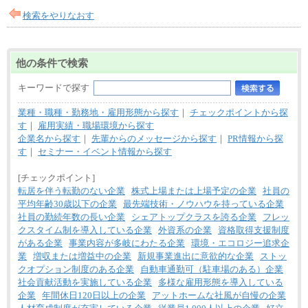
検索をやりなおす
他の条件で検索
キーワードで探す
業種・職種・勤務地・雇用形態から探す
｜
チェックポイントから探
す
｜
雇用実績・職場環境から探す
企業名から探す
｜
先輩からのメッセージから探す
｜
PR情報から探
す
｜
セミナー・イベント情報から探す
[チェックポイント]
転居を伴う転勤のない企業
株式上場または上場予定の企業
社員の
平均年齢30歳以下の企業
最先端技術・ノウハウを持っている企業
社員の勤続年数の長い企業
シェアトップクラスを誇る企業
フレッ
クスタイム制を導入している企業
外資系の企業
資格取得支援制度
がある企業
事業内容が多岐にわたる企業
環境・エコロジー追求企
業
増収または増益中の企業
新規事業進出に意欲的な企業
ストッ
クオプション制度のある企業
自動車通勤可（駐車場のある）企業
社会貢献活動を実施している企業
多様な雇用形態を導入している
企業
年間休日120日以上の企業
アットホームな社風が自慢の企業