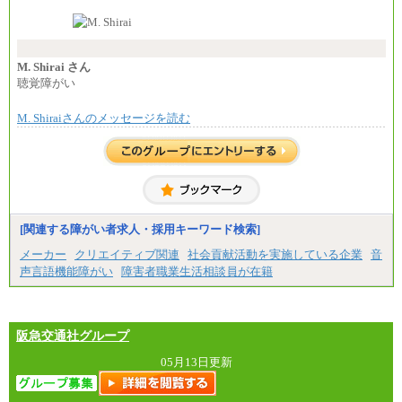
なお、高度なスキルや専門性を持ち、より高
い職責を担う方については、さらに高い金額を個別
に設定します。
※習熟度を上げるための育成が一定期間必要で
上司の指示に基づき職務を遂行する方については、
M. Shirai さん
月額給与284,000円となります。
聴覚障がい
※個別に設定する給与については、選考の過程
で決定していきます。
M. Shiraiさんのメッセージを読む
※上記に加え、所定労働時間外に勤務をした場
合には、時間外勤務手当を支給します。
※試用期間中も給与に変更はございません。
中途：
＜募集各社・全職種共通＞
月給21万円以上～
※試用期間中の給与に変更はありません。
[関連する障がい者求人・採用キーワード検索]
※経験・能力を考慮し、当社規定により決定いたし
メーカー
クリエイティブ関連
社会貢献活動を実施している企業
音
ます。
声言語機能障がい
障害者職業生活相談員が在籍
阪急交通社グループ
05月13日更新