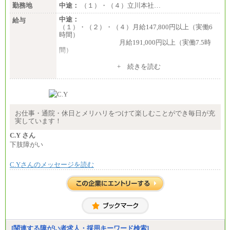
勤務地
中途：
（１）・（４）立川本社…
中途：
給与
（１）・（２）・（４）月給147,800円以上（実働6
時間）
月給191,000円以上（実働7.5時
間）
（３）月給191,000円以上（実働7.5時間）
+ 続きを読む
（５）月給147,800円以上（実働6時間）
-----
時給 1,226円（実働4.5時間）
※基本給に加算して以下手当有（いずれも時
間額換算額）
お仕事・通院・休日とメリハリをつけて楽しむことができ毎日が充
・退職金相当手当 37円
実しています！
・賞与相当手当 127円
合計時給額 1,390円
C.Y さん
下肢障がい
※全ての求人において試用期間中も給与に変更はご
ざいません。
C.Yさんのメッセージを読む
[関連する障がい者求人・採用キーワード検索]