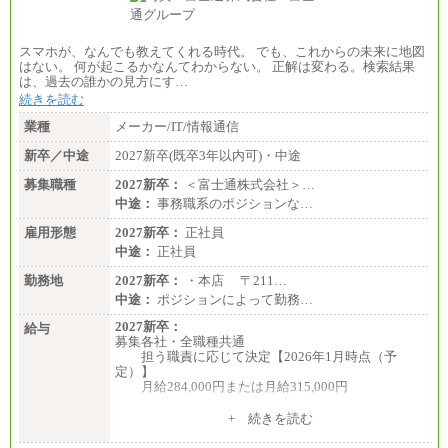
スマホが、なんでも教えてくれる時代。 でも、これからの未来に地図
はない。 何が起こるかなんてわからない。 正解は変わる。検索結果
は、過去の誰かの見方にす…
続きを読む
業種
メーカー/IT/情報通信
新卒／中途
2027新卒(既卒3年以内可)・中途
募集職種
2027新卒：
＜富士通株式会社＞…
中途：
事務職系のポジションな…
雇用形態
2027新卒：
正社員
中途：
正社員
勤務地
2027新卒：
・本店 〒211…
中途：
ポジションによって勤務…
2027新卒：
給与
募集各社・全職種共通
担う職責に応じて決定【2026年1月時点（予
定）】
月給284,000円または月給315,000円
※入社後早期から、自律的な業務遂行が求めら
+ 続きを読む
れる職務を担う方については、月額給与315,000円で
す。