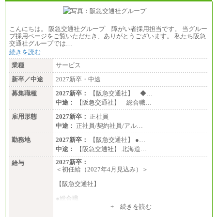
こんにちは。 阪急交通社グループ 障がい者採用担当です。 当グルー
プ採用ページをご覧いただたき、ありがとうございます。 私たち阪急
交通社グループでは…
続きを読む
業種
サービス
新卒／中途
2027新卒・中途
募集職種
2027新卒：
【阪急交通社】 ◆…
中途：
【阪急交通社】 総合職…
雇用形態
2027新卒：
正社員
中途：
正社員/契約社員/アル…
勤務地
2027新卒：
【阪急交通社】 ●…
中途：
【阪急交通社】 北海道…
2027新卒：
給与
＜初任給（2027年4月見込み）＞
【阪急交通社】
●総合職
・大学・院卒
+ 続きを読む
月給250,000円(※1)、247,000円(※2)、242,000円