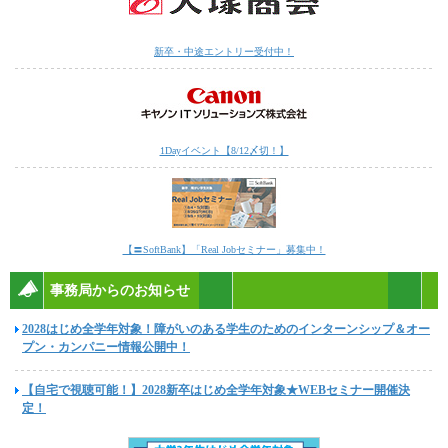
新卒・中途エントリー受付中！
1Dayイベント【8/12〆切！】
【〓SoftBank】「Real Jobセミナー」募集中！
事務局からのお知らせ
2028はじめ全学年対象！障がいのある学生のためのインターンシップ＆オー
プン・カンパニー情報公開中！
【自宅で視聴可能！】2028新卒はじめ全学年対象★WEBセミナー開催決
定！