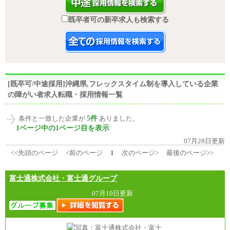
既卒者可の新卒求人も検索する
[既卒可/中途採用]沖縄県,フレックスタイム制を導入している企業
の障がい者求人転職・採用情報一覧
5件
条件と一致した企業が
ありました。
1ページ中の1ページ目を表示
07月28日更新
<<先頭のページ
<前のページ
1
次のページ>
最後のページ>>
富士通株式会社・富士通グループ
07月10日更新