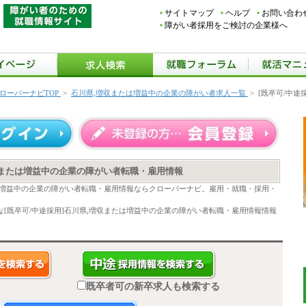
サイトマップ
ヘルプ
お問い合わ
障がい者採用をご検討の企業様へ
ローバーナビTOP
>
石川県,増収または増益中の企業の障がい者求人一覧
>
[既卒可/中途
増収または増益中の企業の障がい者転職・雇用情報
たは増益中の企業の障がい者転職・雇用情報ならクローバーナビ。雇用・就職・採用・
[既卒可/中途採用]石川県,増収または増益中の企業の障がい者転職・雇用情報情報
既卒者可の新卒求人も検索する