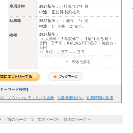
雇用形態
2027新卒：
正社員/契約社員
中途：
正社員/契約社員
勤務地
2027新卒：
1）池袋 2）完…
中途：
1）池袋 2) 完全…
2027新卒：
給与
1）大学卒・大学院修了：月給21万円/短大・
専門・高専卒：月給20.5万円/高卒：月給19.7
万円
2）月給：21万円～27万円
※高校卒は既卒のみ応募可（2024～2026年
卒）
+ 続きを読む
中途：
1）月給：21万円～25万円
2）月給：21万円～27万円
キーワード検索]
術・ノウハウを持っている企業
心臓機能障がい
勤務時間の配慮
ジ
<前のページ
1
次のページ>
最後のページ>>