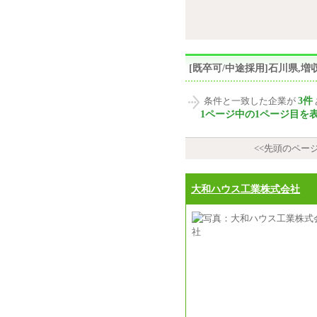
[既卒可/中途採用]石川県
3件
条件と一致した企業が
1ページ中の1ページ目を
<<先頭のペー
大和ハウス工業株式会社