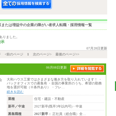
,増収または増益中の企業の障がい者求人転職・採用情報一覧
ありました。
表示
07月28日更新
ジ
<前のページ
1
次のページ>
最後のページ>>
06月08日更新
大和ハウス工業ではさまざまな働き方を取り入れています！ ・
バックオフィスでの募集有 ・全国の事業所のうち、希望の勤務
地を選択可能（※条件あり） ・フレ…
続きを読む
業種
住宅・建設・不動産
新卒／中途
2027新卒(既卒3年以内可)・中途
募集職種
2027新卒：
正社員（総合職）全…