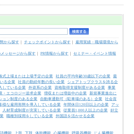
態から探す
｜
チェックポイントから探す
｜
雇用実績・職場環境から
のメッセージから探す
｜
PR情報から探す
｜
セミナー・イベント情報
株式上場または上場予定の企業
社員の平均年齢30歳以下の企業
最
いる企業
社員の勤続年数の長い企業
シェアトップクラスを誇る企
入している企業
外資系の企業
資格取得支援制度がある企業
事業
境・エコロジー追求企業
増収または増益中の企業
新規事業進出に
ション制度のある企業
自動車通勤可（駐車場のある）企業
社会貢
多様な雇用形態を導入している企業
年間休日120日以上の企業
アッ
人材育成制度が充実している企業
従業員1,000人以上の企業
好立
業
職種別採用をしている企業
外国語を活かせる企業
語機能
上肢
下肢
体幹機能
心臓機能
呼吸器機能
じん臓機能