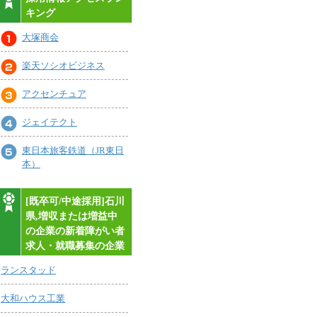
キング
大塚商会
楽天ソシオビジネス
アクセンチュア
ジェイテクト
東日本旅客鉄道（JR東日
本）
[既卒可/中途採用]石川
県,増収または増益中
の企業の新着障がい者
求人・就職募集の企業
ランスタッド
大和ハウス工業