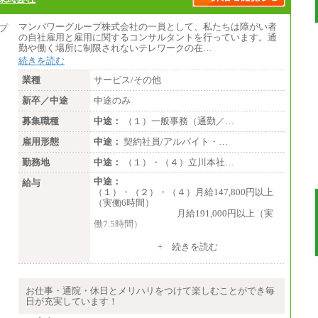
マンパワーグループ株式会社の一員として、私たちは障がい者
の自社雇用と雇用に関するコンサルタントを行っています。通
勤や働く場所に制限されないテレワークの在…
続きを読む
業種
サービス/その他
新卒／中途
中途のみ
募集職種
中途：
（１）一般事務（通勤／…
雇用形態
中途：
契約社員/アルバイト・…
勤務地
中途：
（１）・（４）立川本社…
中途：
給与
（１）・（２）・（４）月給147,800円以上
（実働6時間）
月給191,000円以上（実
働7.5時間）
（３）月給191,000円以上（実働7.5時間）
+ 続きを読む
（５）月給147,800円以上（実働6時間）
-----
時給 1,226円（実働4.5時間）
お仕事・通院・休日とメリハリをつけて楽しむことができ毎
※基本給に加算して以下手当有（いず
日が充実しています！
れも時間額換算額）