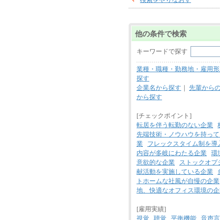
他の条件で検索
キーワードで探す
業種・職種・勤務地・雇用形
探す
企業名から探す
｜
先輩から
から探す
[チェックポイント]
転居を伴う転勤のない企業
先端技術・ノウハウを持って
業
フレックスタイム制を導
内容が多岐にわたる企業
環
意欲的な企業
ストックオプ
献活動を実施している企業
トホームな社風が自慢の企業
地、快適なオフィス環境の企
[雇用実績]
視覚
聴覚
平衡機能
音声言