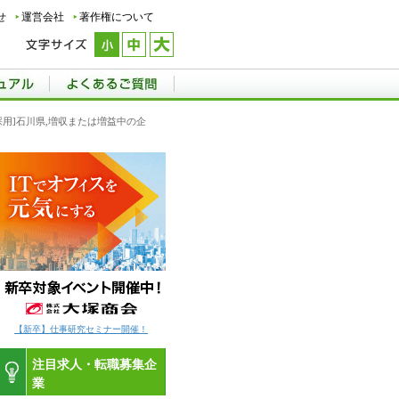
せ
運営会社
著作権について
採用]石川県,増収または増益中の企
【新卒】仕事研究セミナー開催！
注目求人・転職募集企
業