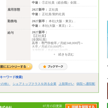
中途：
①正社員（総合職）全国…
雇用形態
2027新卒：
正社員
中途：
正社員/契約社員
勤務地
2027新卒：
本社(大阪・東京)…
中途：
本社(大阪・東京)：2…
2027新卒：
給与
【正社員】
[全国社員]
高専・専門学校卒／月給348,000円～
大卒／月給350,000円～
大学院卒／月給362,000円～
[地域社員]月給295,000円～
+ 続きを読む
中途：
【正社員】
[全国社員]月給348,000円～
[地域社員]月給295,000円～
※試用期間中も給与に変更はございません
【契約社員】月給200,000円～
キーワード検索]
その他）
シェアトップクラスを誇る企業
上肢障がい
病院へ通院配
07月15日更新
株式会社