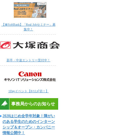
【〓SoftBank】「Real Jobセミナー」募
集中！
新卒・中途エントリー受付中！
1Dayイベント【8/12〆切！】
事務局からのお知らせ
2028はじめ全学年対象！障がい
のある学生のためのインターン
シップ＆オープン・カンパニー
情報公開中！