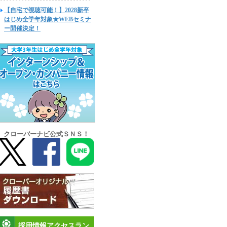
【自宅で視聴可能！】2028新卒
はじめ全学年対象★WEBセミナ
ー開催決定！
クローバーナビ公式ＳＮＳ！
採用情報アクセスラン