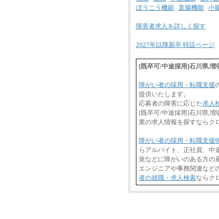
ぼうこう機能
直腸機能
小
障害者求人を詳しく探す
2027年以降新卒 特設ページ
[既卒可/中途採用]石川県
障がい者の採用・転職支援
提供いたします。
応募者の障害に応じた
求人
[既卒可/中途採用]石川県
業の求人情報を探すならク
障がい者の採用・転職支援
らアルバイト、正社員、中
覚などに障がいのある方の雇
エンジニアや事務関連など
者の就職・求人検索
ならク