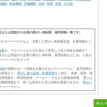
腸機能
免疫機能
肝臓機能
知的
精神
発達
その他
,増収または増益中の企業の障がい者転職・雇用情報一覧です。
のクローバーナビなら、充実した障がい者就職支援、仕事情報をご
検索
や、アルバイトから正社員まで充実した求人情報を掲載中！
,増収または増益中の企業の障がい者転職・雇用情報をはじめ、人気企
ローバーナビをどうぞ。
情報
や就職サポート情報をお届けするクローバーナビ。 新卒採用か
途採用まで、
障がい者の採用・転職情報
をご紹介。 身体・視覚・聴
用実績や、希望勤務地、メーカー・ ITなどの業種別情報、 更には
の職種情報まで、様々な条件から求人情報を検索できます。
障がい
ローバーナビへ。
障がい