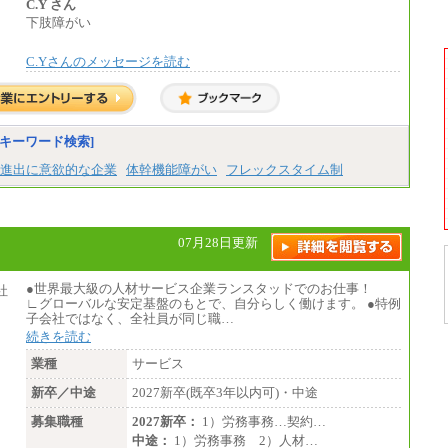
・退職金相当手当 37円
C.Y さん
・賞与相当手当 127円
下肢障がい
合計時給額 1,390円
C.Yさんのメッセージを読む
※全ての求人において試用期間中も給与に変
更はございません。
キーワード検索]
進出に意欲的な企業
体幹機能障がい
フレックスタイム制
07月28日更新
●世界最大級の人材サービス企業ランスタッドでのお仕事！
∟グローバルな安定基盤のもとで、自分らしく働けます。 ●特例
子会社ではなく、全社員が同じ職…
続きを読む
業種
サービス
新卒／中途
2027新卒(既卒3年以内可)・中途
募集職種
2027新卒：
1）労務事務…契約…
中途：
1）労務事務 2）人材…