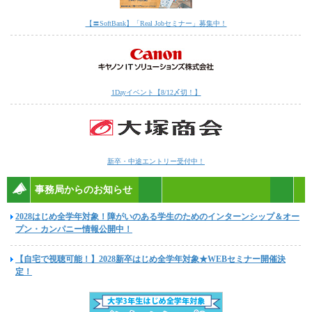
【〓SoftBank】「Real Jobセミナー」募集中！
1Dayイベント【8/12〆切！】
新卒・中途エントリー受付中！
事務局からのお知らせ
2028はじめ全学年対象！障がいのある学生のためのインターンシップ＆オー
プン・カンパニー情報公開中！
【自宅で視聴可能！】2028新卒はじめ全学年対象★WEBセミナー開催決
定！