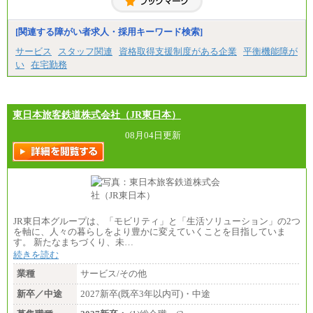
総合職 月給230,000円
みなし残業手当：20,000円（一律支給）※みなし
残業手当の残業時間は10.43時間。
[関連する障がい者求人・採用キーワード検索]
※超過勤務手当：みなし残業時間を超える残業時
サービス
スタッフ関連
資格取得支援制度がある企業
平衡機能障が
間に応じて、時間外手当等を支給。
い
在宅勤務
エリアサポート職 月給188,000円
※超過勤務手当：残業時間については全額時間外
手当を支給。
東日本旅客鉄道株式会社（JR東日本）
■（株）JTBグローバルマーケティング＆トラベル
総合職 月給242,000円＋地域間調整給
訪日事業職 月給202,000～227,000円＋地域間調整
08月04日更新
給
※詳細はJTBキャリアサイトよりご確認ください。
■(株)JTBビジネストランスフォーム
総合職 月給205,000～225,000円＋地域間調整給
エリア総合職 月給185,000円＋地域間調整給
※詳細はJTBキャリアサイトよりご確認ください。
JR東日本グループは、「モビリティ」と「生活ソリューション」の2つ
■(株)JTBデータサービス ※2027年新卒募集終了
を軸に、人々の暮らしをより豊かに変えていくことを目指していま
総合職 月給186,000～194,000円＋地域手当
す。 新たなまちづくり、未…
※詳細はJTBキャリアサイトよりご確認ください。
続きを読む
■I&Jデジタルイノベーション(株)
業種
サービス/その他
総合職 月給224,500～242,600円＋地域手当
※詳細はJTBキャリアサイトよりご確認ください。
新卒／中途
2027新卒(既卒3年以内可)・中途