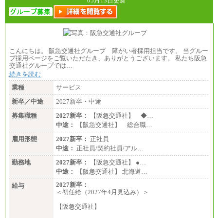
05月13日更新
こんにちは。 阪急交通社グループ 障がい者採用担当です。 当グルー
プ採用ページをご覧いただたき、ありがとうございます。 私たち阪急
交通社グループでは…
続きを読む
業種
サービス
新卒／中途
2027新卒・中途
募集職種
2027新卒：
【阪急交通社】 ◆…
中途：
【阪急交通社】 総合職…
雇用形態
2027新卒：
正社員
中途：
正社員/契約社員/アル…
勤務地
2027新卒：
【阪急交通社】 ●…
中途：
【阪急交通社】 北海道…
2027新卒：
給与
＜初任給（2027年4月見込み）＞
【阪急交通社】