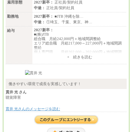
雇用形態
2027新卒：
正社員/契約社員
中途：
正社員/契約社員
勤務地
2027新卒：
■JTB 沖縄を除…
中途：
①埼玉、千葉、東京、神…
2027新卒：
給与
■(株)JTB
総合職 月給242,000円＋地域間調整給
エリア総合職 月給217,000～227,000円＋地域間調
整給
個人専門職 月給202,000～202,000円＋地域間調
整給
+ 続きを読む
※詳細はJTBキャリアサイトよりご確認ください。
■(株)JTB商事
総合職 月給208,000～235,000円
エリア総合職 月給180,000～205,000円＋地域手当
※詳細はJTBキャリアサイトよりご確認ください。
働きやすい環境で成長を実感しています！
■(株)JTBパブリッシング ※2027年新卒募集終了
貫井 光 さん
総合職 月給271,000円
聴覚障害
■(株)JTBビジネストラベルソリューションズ
貫井 光さんのメッセージを読む
総合職 月給220,000～230,000円＋地域間調整給
エリア総合職 月給206,000円～214,000＋地域間調
整給
※詳細はJTBキャリアサイトよりご確認ください。
■(株)JTBコミュニケーションデザイン