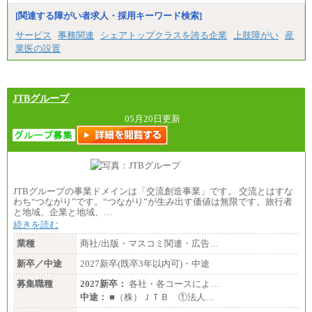
～(※3)、170,500～(※4)、168,000円～（※5）
[関連する障がい者求人・採用キーワード検索]
※1…東京都、埼玉県、千葉県、神奈川県
サービス
事務関連
シェアトップクラスを誇る企業
上肢障がい
産
※2…大阪府、京都府、兵庫県、滋賀県
業医の設置
※3…愛知県、静岡県
※4…北海道、宮城県、栃木県、群馬県、長野県、新
潟県、富山県、石川県、岡山県、広島県、山口県、
香川県、福岡県
※5…青森県、鳥取県、島根県、愛媛県、高知県、大
JTBグループ
分県、長崎県、熊本県、宮崎県、鹿児島県、沖縄
県、福島県、山形県
05月20日更新
◆パート・アルバイト
時給制：最低時給額 1,050円～ ※勤務地により異な
る。
【エアサーブ】
月給223,000円～
JTBグループの事業ドメインは「交流創造事業」です。 交流とはすな
・試用期間中も給与変更なし
わち“つながり”です。“つながり”が生み出す価値は無限です。旅行者
と地域、企業と地域、…
続きを読む
業種
商社/出版・マスコミ関連・広告…
新卒／中途
2027新卒(既卒3年以内可)・中途
募集職種
2027新卒：
各社・各コースによ…
中途：
■（株）ＪＴＢ ①法人…