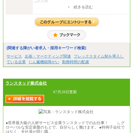
●総合職
・大学・院卒
+ 続きを読む
月給250,000円(※1)、247,000円(※2)、242,000円
(※3)、239,000円(※4)、237,000円（※5）
・専門・短大卒
月給229,500円(※1)、226,500円(※2)、221,500円
(※3)、218,500円(※4)、216,500円（※5）
※1…東京都、埼玉県、千葉県、神奈川県
※2…大阪府、京都府、兵庫県、滋賀県
[関連する障がい者求人・採用キーワード検索]
※3…愛知県、静岡県
※4…北海道、宮城県、栃木県、群馬県、長野県、新
サービス
企画・マーケティング関連
フレックスタイム制を導入し
潟県、富山県、石川県、岡山県、広島県、山口県、
ている企業
じん臓機能障がい
勤務時間の配慮
香川県、福岡県
※5…青森県、鳥取県、島根県、愛媛県、高知県、大
分県、長崎県、熊本県、宮崎県、鹿児島県、沖縄
県、福島県、山形県
・月給には一律地域手当を含んだ金額を表示
ランスタッド株式会社
（一律地域手当：※1…36,000円、※2…33,000円、
※3…28,000円、※4…25,000円、※5…23,000円）
07月28日更新
・試用期間中も給与変更なし
●基幹職（地域限定社員）
・大学・院卒／月給185,000 円～219,000 円 ※勤務地
により異なる。
〈東京・神奈川〉219,000 円
●世界最大級の人材サービス企業ランスタッドでのお仕事！ ∟グ
〈大阪・兵庫〉209,000 円
ローバルな安定基盤のもとで、自分らしく働けます。 ●特例子会社で
〈愛知〉194,500 円 〈福岡〉1
はなく、全社員が同じ職…