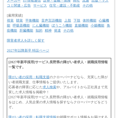
メーカー
IT/情報通信
証券・金融・保険
商社
流通
出版・マス
コミ関連・広告
サービス
住宅・建設・不動産
その他
[雇用実績]
視覚
聴覚
平衡機能
音声言語機能
上肢
下肢
体幹機能
心臓機
能
呼吸器機能
じん臓機能
ぼうこう機能
直腸機能
小腸機能
免
疫機能
肝臓機能
知的
精神
発達
その他
障害者求人を詳しく探す
2027年以降新卒 特設ページ
[2027年新卒採用]サービス,長野県の障がい者求人・就職採用情報
一覧です。
障がい者の採用・転職支援
のクローバーナビなら、充実した障が
い者就職支援、仕事情報をご提供いたします。
応募者の障害に応じた
求人検索
や、アルバイトから正社員まで充
実した求人情報を掲載中！
[2027年新卒採用]サービス,長野県の障がい者求人・就職採用情報
をはじめ、人気企業の求人情報を探すならクローバーナビをどう
ぞ。
障がい者の採用・転職支援情報
や就職サポート情報をお届けする