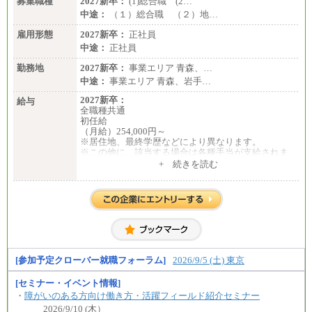
＜有期社員コース＞
募集職種
2027新卒：
(1)総合職 (2…
■(株)JTBビジネストランスフォーム
中途：
（１）総合職 （２）地…
有期契約職 月給185,000～195,000円
※詳細はJTBキャリアサイトよりご確認ください。
雇用形態
2027新卒：
正社員
中途：
正社員
■(株)JTBパブリッシング ※2027年新卒募集終了
総合職 月給241,000円
勤務地
2027新卒：
事業エリア 青森、…
中途：
中途：
事業エリア 青森、岩手…
①月給227,000円以上
②月給212,000円以上
2027新卒：
給与
③月給172,500円以上
全職種共通
④月給23万円～37万円
初任給
⑤月給20万円～25万円
（月給）254,000円～
⑥月給33万円～48万円
※居住地、最終学歴などにより異なります。
⑦月給271,000円以上
※この他に、該当する場合は各種手当が支給されま
⑧～⑮月給200,000円〜月給400,000円
す。
+ 続きを読む
⑯月給185,000円以上
※試用期間中も給与に変更はございません。
⑰月給237,000円以上
⑱月給212,000円以上
中途：
⑲東京：月給202,000 円以上 、京都：月給193,000 円
全職種共通
以上
初任給／月給263,000円～
⑳月給205,000円以上
※居住地、年齢により異なります。
㉑月給185,000 円以上
※この他に、該当する場合は各種手当が支給されま
㉒月給185,000 円以上
す。
㉓月給224,500円以上
※試用期間中も給与に変更はございません
[参加予定クローバー就職フォーラム]
2026/9/5 (土) 東京
※全コース共通※ 能力・経験・勤務地などにより
異なります
※試用期間中も給与に変更はございません。
[セミナー・イベント情報]
・
障がいのある方向け働き方・活躍フィールド紹介セミナー
2026/9/10 (木）