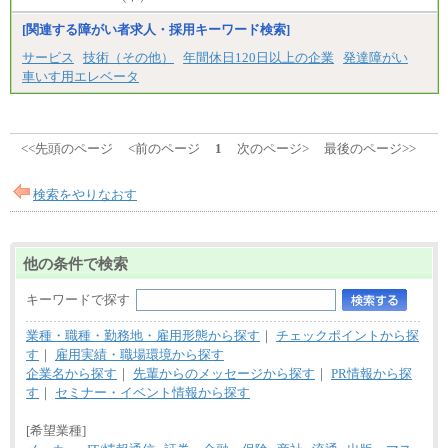
[関連する障がい者求人・採用キーワード検索]
サービス
技術（その他）
年間休日120日以上の企業
発達障がい
車いす用エレベータ
<<先頭のページ
<前のページ
1
次のページ>
最後のページ>>
検索をやりなおす
他の条件で検索
キーワードで探す
業種・職種・勤務地・雇用形態から探す
｜
チェックポイントから探
す
｜
雇用実績・職場環境から探す
企業名から探す
｜
先輩からのメッセージから探す
｜
PR情報から探
す
｜
セミナー・イベント情報から探す
[希望業種]