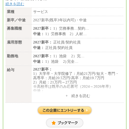
85,000 円
続きを読む
・専門・短大卒／月給185,000 円～210,000 円 ※勤務
業種
サービス
地により異なる。
〈東京・神奈川〉210,000 円
新卒／中途
2027新卒(既卒3年以内可)・中途
〈大阪・兵庫〉200,000 円
募集職種
〈愛知〉194,500 円 〈福
2027新卒：
1）労務事務…契約…
岡〉185,000円
中途：
1）労務事務 2）人材…
※基本給のみ（地域手当なし）
雇用形態
2027新卒：
正社員/契約社員
※試用期間中も給与変更なし
中途：
正社員/契約社員
中途：
【阪急交通社】
勤務地
2027新卒：
1）池袋 2）完…
◆正社員/総合職
中途：
1）池袋 2) 完全…
月給250,000円～(※1)、247,000円～(※2)、242,000円
～(※3)、239,000円～(※4)、237,000円～（※5）
2027新卒：
給与
・月給は一律地域手当を含んだ金額を表示
1）大学卒・大学院修了：月給21万円/短大・専門・
（※1…36,000円、※2…33,000円、※3…28,000円、
高専卒：月給20.5万円/高卒：月給19.7万円
※4…25,000円、※5…23,000円）
2）月給：21万円～27万円
・試用期間中も給与変更なし
※高校卒は既卒のみ応募可（2024～2026年卒）
中途：
◆正社員/基幹職
1）月給：21万円～25万円
+ 続きを読む
〈東京・神奈川〉月給219,000 円～ 〈大阪・兵庫〉
2）月給：21万円～27万円
月給209,000 円～
〈愛知〉月給194,500 円～ 〈福岡〉月給185,000 円～
・一律地域手当なし
・試用期間中も給与変更なし
◆契約社員
月給187,500円～(※1)、184,000円～(※2)、180,500円