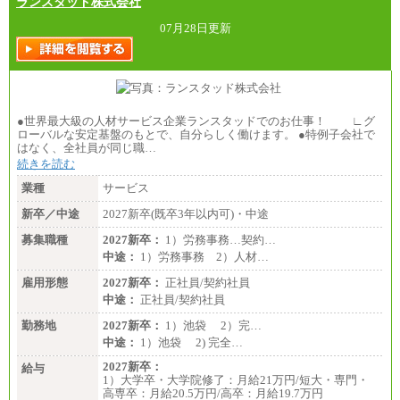
ランスタッド株式会社
07月28日更新
●世界最大級の人材サービス企業ランスタッドでのお仕事！ ∟グ
ローバルな安定基盤のもとで、自分らしく働けます。 ●特例子会社で
はなく、全社員が同じ職…
続きを読む
業種
サービス
新卒／中途
2027新卒(既卒3年以内可)・中途
募集職種
2027新卒：
1）労務事務…契約…
中途：
1）労務事務 2）人材…
雇用形態
2027新卒：
正社員/契約社員
中途：
正社員/契約社員
勤務地
2027新卒：
1）池袋 2）完…
中途：
1）池袋 2) 完全…
2027新卒：
給与
1）大学卒・大学院修了：月給21万円/短大・専門・
高専卒：月給20.5万円/高卒：月給19.7万円