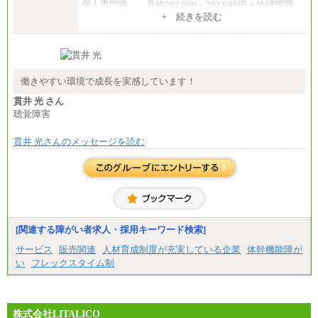
個人専門職 月給202,000～202,000円＋地域間調
整給
+ 続きを読む
※詳細はJTBキャリアサイトよりご確認ください。
■(株)JTB商事
総合職 月給208,000～235,000円
エリア総合職 月給180,000～205,000円＋地域手当
※詳細はJTBキャリアサイトよりご確認ください。
働きやすい環境で成長を実感しています！
■(株)JTBパブリッシング ※2027年新卒募集終了
貫井 光 さん
総合職 月給271,000円
聴覚障害
■(株)JTBビジネストラベルソリューションズ
貫井 光さんのメッセージを読む
総合職 月給220,000～230,000円＋地域間調整給
エリア総合職 月給206,000円～214,000＋地域間調
整給
※詳細はJTBキャリアサイトよりご確認ください。
■(株)JTBコミュニケーションデザイン
総合職 月給230,000円
みなし残業手当：20,000円（一律支給）※みなし
残業手当の残業時間は10.43時間。
[関連する障がい者求人・採用キーワード検索]
※超過勤務手当：みなし残業時間を超える残業時
サービス
販売関連
人材育成制度が充実している企業
体幹機能障が
間に応じて、時間外手当等を支給。
い
フレックスタイム制
エリアサポート職 月給188,000円
※超過勤務手当：残業時間については全額時間外
手当を支給。
株式会社LITALICO
■（株）JTBグローバルマーケティング＆トラベル