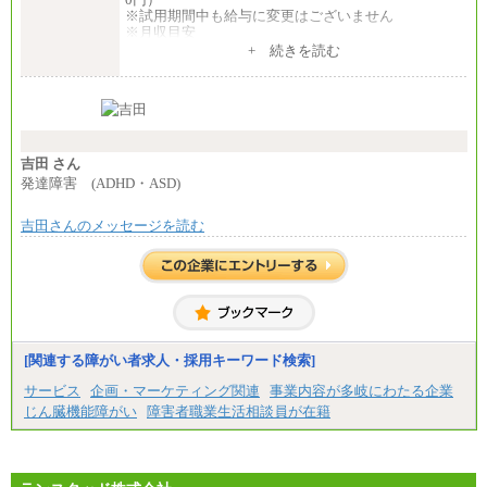
⑤月給20万円～25万円
※試用期間中も給与に変更はございません
⑥月給33万円～48万円
※月収目安
⑦月給271,000円以上
月給：202,000円
+ 続きを読む
⑧～⑮月給200,000円〜月給400,000円
夜勤手当：28,000円（月4回）※1回7,000円、実際の
⑯月給185,000円以上
夜勤回数により変動
⑰月給237,000円以上
東京都居住支援特別手当：20,000円（※支給期間・
⑱月給212,000円以上
条件あり）
⑲東京：月給202,000 円以上 、京都：月給193,000 円
---
以上
計：250,000円
⑳月給205,000円以上
吉田 さん
㉑月給185,000 円以上
■その他職種共通
発達障害 (ADHD・ASD)
㉒月給185,000 円以上
月給：25万3,400円～
㉓月給224,500円以上
※固定残業代20時間分を手当に含む(33,900円～)
※全コース共通※ 能力・経験・勤務地などにより
吉田さんのメッセージを読む
※20時間を超過した場合は別途支給
異なります
※試用期間中も給与に変更はございません
※試用期間中も給与に変更はございません。
中途：
(1)(2)月給：25万3400円～28万5900円
※固定残業代20時間分を手当に含む(33,900円～38,20
0円)
※20時間を超過した場合は別途支給
※試用期間中も給与に変更はございません
[関連する障がい者求人・採用キーワード検索]
サービス
企画・マーケティング関連
事業内容が多岐にわたる企業
じん臓機能障がい
障害者職業生活相談員が在籍