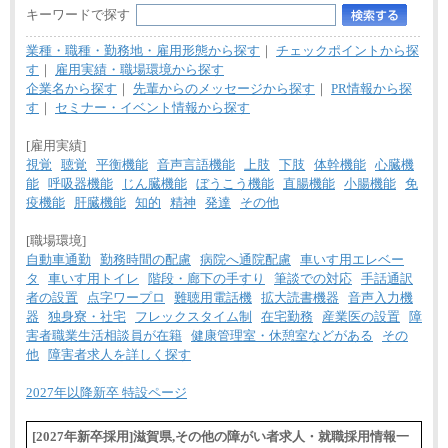
キーワードで探す
業種・職種・勤務地・雇用形態から探す
｜
チェックポイントから探
す
｜
雇用実績・職場環境から探す
企業名から探す
｜
先輩からのメッセージから探す
｜
PR情報から探
す
｜
セミナー・イベント情報から探す
[雇用実績]
視覚
聴覚
平衡機能
音声言語機能
上肢
下肢
体幹機能
心臓機
能
呼吸器機能
じん臓機能
ぼうこう機能
直腸機能
小腸機能
免
疫機能
肝臓機能
知的
精神
発達
その他
[職場環境]
自動車通勤
勤務時間の配慮
病院へ通院配慮
車いす用エレベー
タ
車いす用トイレ
階段・廊下の手すり
筆談での対応
手話通訳
者の設置
点字ワープロ
難聴用電話機
拡大読書機器
音声入力機
器
独身寮・社宅
フレックスタイム制
在宅勤務
産業医の設置
障
害者職業生活相談員が在籍
健康管理室・休憩室などがある
その
他
障害者求人を詳しく探す
2027年以降新卒 特設ページ
[2027年新卒採用]滋賀県,その他の障がい者求人・就職採用情報一