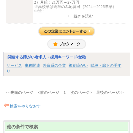
2）月給：21万円～27万円
※高校卒は既卒のみ応募可（2024～2026年卒）
中途：
1）月給：21万円～25万円
+ 続きを読む
2）月給：21万円～27万円
[関連する障がい者求人・採用キーワード検索]
サービス
事務関連
外資系の企業
視覚障がい
階段・廊下の手す
り
<<先頭のページ
<前のページ
1
次のページ>
最後のページ>>
検索をやりなおす
他の条件で検索