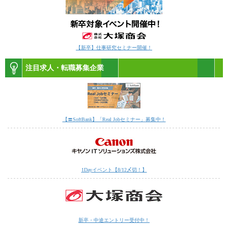
【新卒】仕事研究セミナー開催！
注目求人・転職募集企業
【〓SoftBank】「Real Jobセミナー」募集中！
1Dayイベント【8/12〆切！】
新卒・中途エントリー受付中！