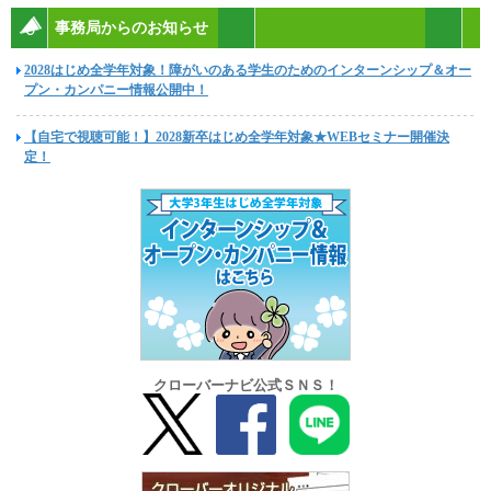
事務局からのお知らせ
2028はじめ全学年対象！障がいのある学生のためのインターンシップ＆オー
プン・カンパニー情報公開中！
【自宅で視聴可能！】2028新卒はじめ全学年対象★WEBセミナー開催決
定！
クローバーナビ公式ＳＮＳ！