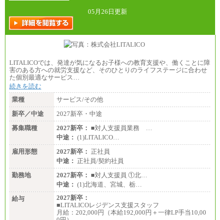
総合職 月給242,000円＋地域間調整給
訪日事業職 月給202,000～227,000円＋地域間調整
05月26日更新
給
※詳細はJTBキャリアサイトよりご確認ください。
■(株)JTBビジネストランスフォーム
総合職 月給205,000～225,000円＋地域間調整給
エリア総合職 月給185,000円＋地域間調整給
LITALICOでは、発達が気になるお子様への教育支援や、働くことに障
※詳細はJTBキャリアサイトよりご確認ください。
害のある方への就労支援など、そのひとりのライフステージに合わせ
た個別最適なサービス…
■(株)JTBデータサービス ※2027年新卒募集終了
総合職 月給186,000～194,000円＋地域手当
続きを読む
※詳細はJTBキャリアサイトよりご確認ください。
業種
サービス/その他
■I&Jデジタルイノベーション(株)
新卒／中途
2027新卒・中途
総合職 月給224,500～242,600円＋地域手当
※詳細はJTBキャリアサイトよりご確認ください。
募集職種
2027新卒：
■対人支援員業務 …
＜有期社員コース＞
中途：
(1)LITALICO…
■(株)JTBビジネストランスフォーム
雇用形態
有期契約職 月給185,000～195,000円
2027新卒：
正社員
※詳細はJTBキャリアサイトよりご確認ください。
中途：
正社員/契約社員
■(株)JTBパブリッシング ※2027年新卒募集終了
勤務地
2027新卒：
■対人支援員 ①北…
総合職 月給241,000円
中途：
(1)北海道、宮城、栃…
中途：
①月給227,000円以上
2027新卒：
給与
②月給212,000円以上
■LITALICOレジデンス支援スタッフ
③月給172,500円以上
月給：202,000円（本給192,000円＋一律LP手当10,00
④月給23万円～37万円
0円）