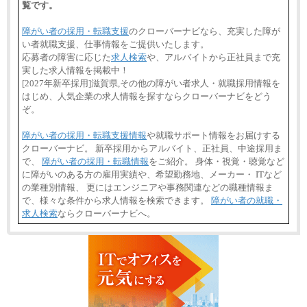
覧です。
障がい者の採用・転職支援
のクローバーナビなら、充実した障が
い者就職支援、仕事情報をご提供いたします。
応募者の障害に応じた
求人検索
や、アルバイトから正社員まで充
実した求人情報を掲載中！
[2027年新卒採用]滋賀県,その他の障がい者求人・就職採用情報を
はじめ、人気企業の求人情報を探すならクローバーナビをどう
ぞ。
障がい者の採用・転職支援情報
や就職サポート情報をお届けする
クローバーナビ。 新卒採用からアルバイト、正社員、中途採用ま
で、
障がい者の採用・転職情報
をご紹介。 身体・視覚・聴覚など
に障がいのある方の雇用実績や、希望勤務地、メーカー・ ITなど
の業種別情報、 更にはエンジニアや事務関連などの職種情報ま
で、様々な条件から求人情報を検索できます。
障がい者の就職・
求人検索
ならクローバーナビへ。