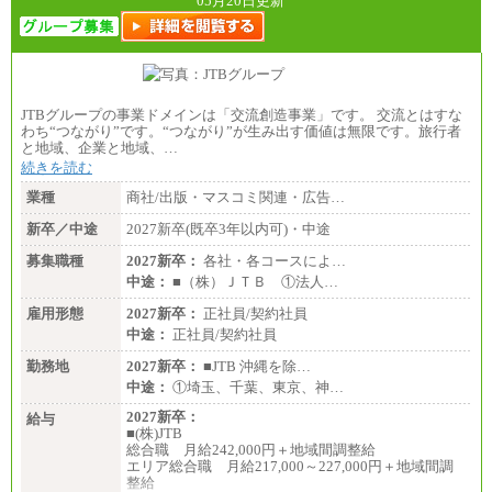
05月20日更新
JTBグループの事業ドメインは「交流創造事業」です。 交流とはすな
わち“つながり”です。“つながり”が生み出す価値は無限です。旅行者
と地域、企業と地域、…
続きを読む
業種
商社/出版・マスコミ関連・広告…
新卒／中途
2027新卒(既卒3年以内可)・中途
募集職種
2027新卒：
各社・各コースによ…
中途：
■（株）ＪＴＢ ①法人…
雇用形態
2027新卒：
正社員/契約社員
中途：
正社員/契約社員
勤務地
2027新卒：
■JTB 沖縄を除…
中途：
①埼玉、千葉、東京、神…
2027新卒：
給与
■(株)JTB
総合職 月給242,000円＋地域間調整給
エリア総合職 月給217,000～227,000円＋地域間調
整給