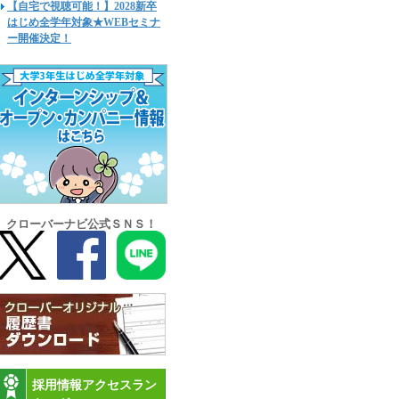
【自宅で視聴可能！】2028新卒
はじめ全学年対象★WEBセミナ
ー開催決定！
クローバーナビ公式ＳＮＳ！
採用情報アクセスラン