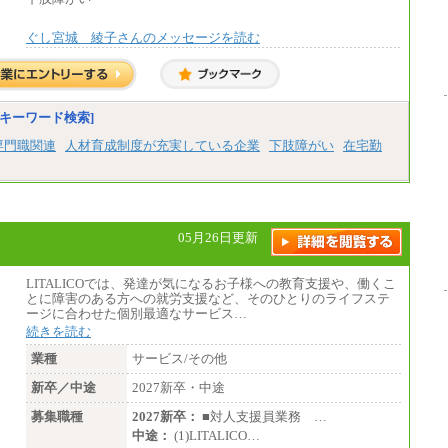
手当などの各種手当を含む金額です）
ぐし宮城 綾子さんのメッセージを読む
キーワード検索]
専門職関連
人材育成制度が充実している企業
下肢障がい
在宅勤
05月26日更新
LITALICOでは、発達が気になるお子様への教育支援や、働くこ
とに障害のある方への就労支援など、そのひとりのライフステ
ージに合わせた個別最適なサービス…
続きを読む
業種
サービス/その他
新卒／中途
2027新卒・中途
募集職種
2027新卒：
■対人支援員業務 …
中途：
(1)LITALICO…