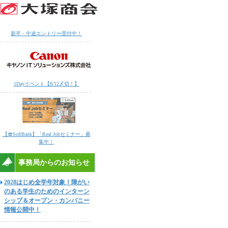
新卒・中途エントリー受付中！
1Dayイベント【8/12〆切！】
【〓SoftBank】「Real Jobセミナー」募
集中！
事務局からのお知らせ
2028はじめ全学年対象！障がい
のある学生のためのインターン
シップ＆オープン・カンパニー
情報公開中！