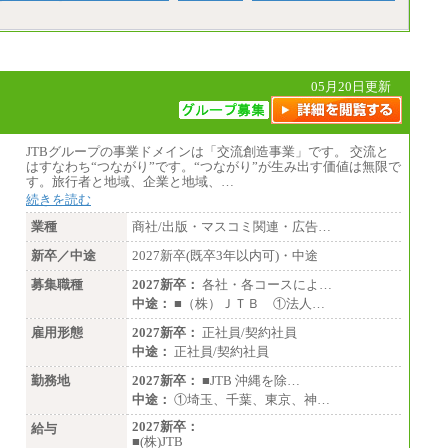
～38,200円)
※20時間を超過した場合は別途支給
※試用期間中も給与に変更はございません
05月20日更新
JTBグループの事業ドメインは「交流創造事業」です。 交流と
はすなわち“つながり”です。“つながり”が生み出す価値は無限で
す。旅行者と地域、企業と地域、…
続きを読む
業種
商社/出版・マスコミ関連・広告…
新卒／中途
2027新卒(既卒3年以内可)・中途
募集職種
2027新卒：
各社・各コースによ…
中途：
■（株）ＪＴＢ ①法人…
雇用形態
2027新卒：
正社員/契約社員
中途：
正社員/契約社員
勤務地
2027新卒：
■JTB 沖縄を除…
中途：
①埼玉、千葉、東京、神…
2027新卒：
給与
■(株)JTB