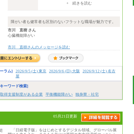
（１）～（４）274,000円（月給）～
+ 続きを読む
（５）235,000円（月給）～
※経験・年齢などを考慮のうえ、当社規程に
より優遇します。
※業務内容・勤務形態に応じて、上記給与の
障がい者も健常者も区別のないフラットな職場が魅力です。
範囲内でご相談をさせていただく事がありま
す
市川 直樹 さん
※試用期間中も給与に変更はございません
心臓機能障がい
市川 直樹さんのメッセージを読む
ーラム]
2026/9/5 (土) 東京
2026/9/6 (日) 大阪
2026/9/12 (土) 名古
屋
キーワード検索]
取得支援制度がある企業
平衡機能障がい
独身寮・社宅
05月21日更新
「日経電子版」をはじめとするデジタル領域、グローバル展