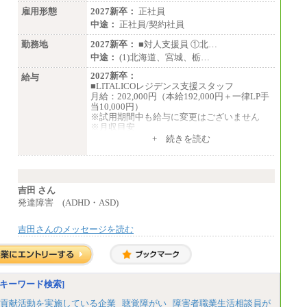
雇用形態
2027新卒：
正社員
中途：
正社員/契約社員
勤務地
2027新卒：
■対人支援員 ①北…
中途：
(1)北海道、宮城、栃…
2027新卒：
給与
■LITALICOレジデンス支援スタッフ
月給：202,000円（本給192,000円＋一律LP手
当10,000円）
※試用期間中も給与に変更はございません
※月収目安
月給：202,000円
+ 続きを読む
夜勤手当：28,000円（月4回）※1回7,000
円、実際の夜勤回数により変動
東京都居住支援特別手当：20,000円（※支給
期間・条件あり）
---
吉田 さん
計：250,000円
発達障害 (ADHD・ASD)
■その他職種共通
吉田さんのメッセージを読む
月給：25万3,400円～
※固定残業代20時間分を手当に含む(33,900円
～)
※20時間を超過した場合は別途支給
※試用期間中も給与に変更はございません
中途：
キーワード検索]
(1)(2)月給：25万3400円～28万5900円
※固定残業代20時間分を手当に含む(33,900円
貢献活動を実施している企業
聴覚障がい
障害者職業生活相談員が