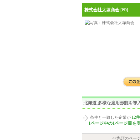
株式会社大塚商会
[PR]
北海道,多様な雇用形態を導
12
条件と一致した企業が
1ページ中の1ページ目を
<<先頭のペー