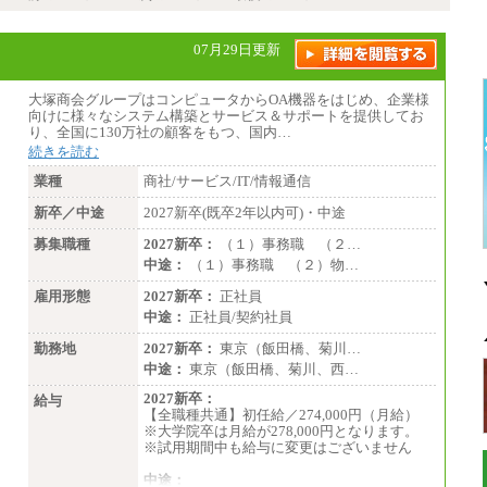
07月29日更新
大塚商会グループはコンピュータからOA機器をはじめ、企業様
向けに様々なシステム構築とサービス＆サポートを提供してお
り、全国に130万社の顧客をもつ、国内…
続きを読む
業種
商社/サービス/IT/情報通信
新卒／中途
2027新卒(既卒2年以内可)・中途
募集職種
2027新卒：
（１）事務職 （２…
中途：
（１）事務職 （２）物…
雇用形態
2027新卒：
正社員
中途：
正社員/契約社員
勤務地
2027新卒：
東京（飯田橋、菊川…
中途：
東京（飯田橋、菊川、西…
2027新卒：
給与
【全職種共通】初任給／274,000円（月給）
※大学院卒は月給が278,000円となります。
※試用期間中も給与に変更はございません
中途：