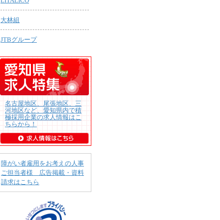
LITALICO
大林組
JTBグループ
名古屋地区、尾張地区、三
河地区など、愛知県内で積
極採用企業の求人情報はこ
ちらから！
障がい者雇用をお考えの人事
ご担当者様 広告掲載・資料
請求はこちら