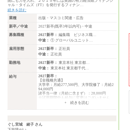
開にも力を入れ、２０１５年には英国の有力経済紙フィナンシ
ャル・タイムズ（FT）を発行するフィナン…
続きを読む
業種
出版・マスコミ関連・広告
新卒／中途
2027新卒(既卒3年以内可)・中途
募集職種
2027新卒：
編集職 ビジネス職…
中途：
① グローバルユニット…
雇用形態
2027新卒：
正社員
中途：
正社員
勤務地
2027新卒：
東京本社 東京都…
中途：
東京本社 東京都千代…
2027新卒：
給与
【全職種共通】
大学卒：月給277,500円、大学院修了：月給2
94,000円
諸手当一律（月給に含まず）：28,000円
※試用期間中も給与に変更はございません
中途：
+ 続きを読む
【全職種共通】
月給370,000円～
※経験・能力等を考慮の上、当社規定により
決定します。
※試用期間中も給与に変更はございません。
ぐし宮城 綾子 さん
※想定年収 6,000,000円～（住居費補助、子
下肢障がい