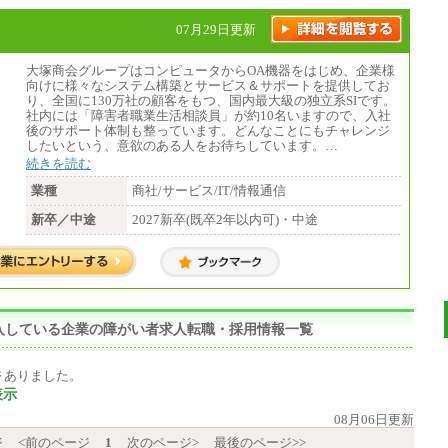
07月29日更新
大塚商会グループはコンピュータからOA機器をはじめ、企業様
向けに様々なシステム構築とサービス＆サポートを提供してお
り、全国に130万社の顧客をもつ、国内最大級の独立系SIです。
社内には「障害者職業生活相談員」が約10名いますので、入社
後のサポート体制も整っています。どんなことにもチャレンジ
したいという、意欲のある人をお待ちしています。…
続きを読む
業種
商社/サービス/IT/情報通信
新卒／中途
2027新卒(既卒2年以内可)・中途
入している企業の障がい者求人転職・採用情報一覧
件
ありました。
表示
08月06日更新
ジ
<前のページ
1
次のページ>
最後のページ>>