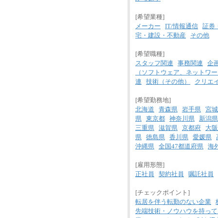
[希望業種]
メーカー
IT/情報通信
証券
宅・建設・不動産
その他
[希望職種]
スタッフ関連
事務関連
企
（ソフトウェア、ネットワー
連
技術（その他）
クリエ
[希望勤務地]
北海道
青森県
岩手県
宮城
県
東京都
神奈川県
新潟県
三重県
滋賀県
京都府
大阪
県
徳島県
香川県
愛媛県
沖縄県
全国47都道府県
海
[雇用形態]
正社員
契約社員
嘱託社員
[チェックポイント]
転居を伴う転勤のない企業
先端技術・ノウハウを持って