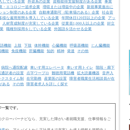
入している企業
外資系の企業
資格取得支援制度がある企業
事業
境・エコロジー追求企業
増収または増益中の企業
新規事業進出に
ション制度のある企業
自動車通勤可（駐車場のある）企業
社会貢
多様な雇用形態を導入している企業
年間休日120日以上の企業
アッ
人材育成制度が充実している企業
従業員1,000人以上の企業
好立
業
職種別採用をしている企業
外国語を活かせる企業
語機能
上肢
下肢
体幹機能
心臓機能
呼吸器機能
じん臓機能
腸機能
免疫機能
肝臓機能
知的
精神
発達
その他
病院へ通院配慮
車いす用エレベータ
車いす用トイレ
階段・廊下
話通訳者の設置
点字ワープロ
難聴用電話機
拡大読書機器
音声入
ックスタイム制
在宅勤務
産業医の設置
障害者職業生活相談員が在
がある
その他
障害者求人を詳しく探す
ジ一覧です。
のクローバーナビなら、充実した障がい者就職支援、仕事情報をご
検索
や、アルバイトから正社員まで充実した求人情報を掲載中！