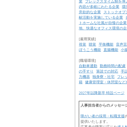
業
フレックスタイム制を導
内容が多岐にわたる企業
環
意欲的な企業
ストックオプ
献活動を実施している企業
トホームな社風が自慢の企業
地、快適なオフィス環境の企
[雇用実績]
視覚
聴覚
平衡機能
音声言
ぼうこう機能
直腸機能
小
[職場環境]
自動車通勤
勤務時間の配慮
の手すり
筆談での対応
手
力機器
独身寮・社宅
フレ
籍
健康管理室・休憩室など
2027年以降新卒 特設ページ
人事担当者からのメッセー
障がい者の採用・転職支援
提供いたします。
応募者の障害に応じた
求人