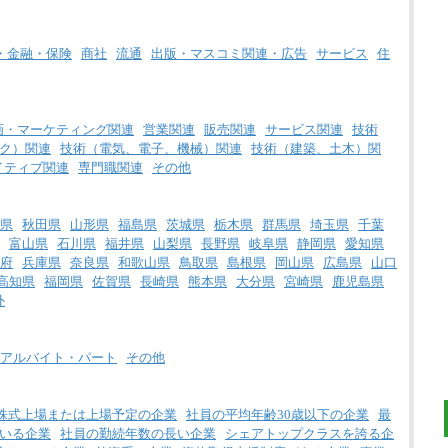
・金融・保険
商社
流通
出版・マスコミ関連・広告
サービス
住
画・マーケティング関連
営業関連
販売関連
サービス関連
技術
ク）関連
技術（電気、電子、機械）関連
技術（建築、土木）関
イティブ関連
専門職関連
その他
県
秋田県
山形県
福島県
茨城県
栃木県
群馬県
埼玉県
千葉
富山県
石川県
福井県
山梨県
長野県
岐阜県
静岡県
愛知県
府
兵庫県
奈良県
和歌山県
鳥取県
島根県
岡山県
広島県
山口
高知県
福岡県
佐賀県
長崎県
熊本県
大分県
宮崎県
鹿児島県
外
アルバイト・パート
その他
株式上場または上場予定の企業
社員の平均年齢30歳以下の企業
最
いる企業
社員の勤続年数の長い企業
シェアトップクラスを誇る企