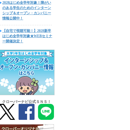
2028はじめ全学年対象！障がい
のある学生のためのインターン
シップ＆オープン・カンパニー
情報公開中！
【自宅で視聴可能！】2028新卒
はじめ全学年対象★WEBセミナ
ー開催決定！
クローバーナビ公式ＳＮＳ！