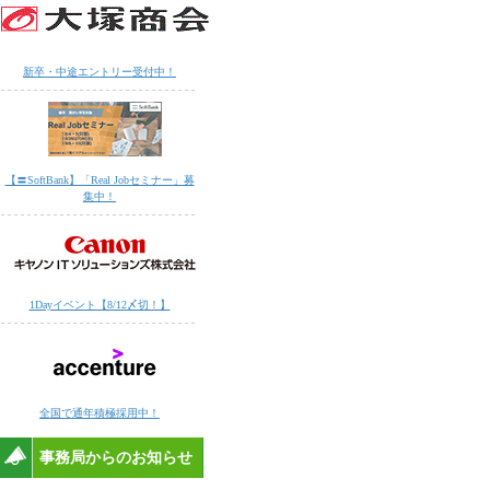
新卒・中途エントリー受付中！
【〓SoftBank】「Real Jobセミナー」募
集中！
1Dayイベント【8/12〆切！】
全国で通年積極採用中！
事務局からのお知らせ