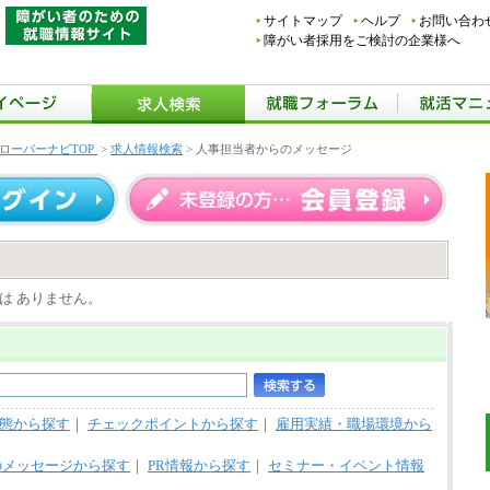
サイトマップ
ヘルプ
お問い合わ
障がい者採用をご検討の企業様へ
ローバーナビTOP
>
求人情報検索
> 人事担当者からのメッセージ
は ありません。
態から探す
｜
チェックポイントから探す
｜
雇用実績・職場環境から
のメッセージから探す
｜
PR情報から探す
｜
セミナー・イベント情報