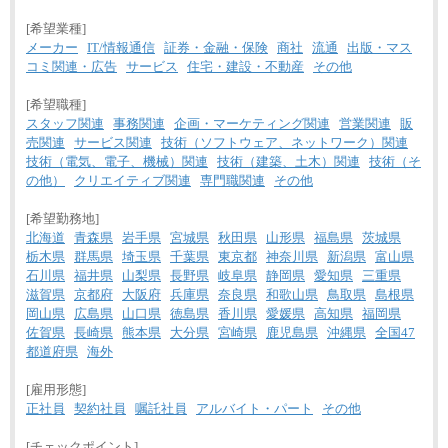
[希望業種]
メーカー
IT/情報通信
証券・金融・保険
商社
流通
出版・マス
コミ関連・広告
サービス
住宅・建設・不動産
その他
[希望職種]
スタッフ関連
事務関連
企画・マーケティング関連
営業関連
販
売関連
サービス関連
技術（ソフトウェア、ネットワーク）関連
技術（電気、電子、機械）関連
技術（建築、土木）関連
技術（そ
の他）
クリエイティブ関連
専門職関連
その他
[希望勤務地]
北海道
青森県
岩手県
宮城県
秋田県
山形県
福島県
茨城県
栃木県
群馬県
埼玉県
千葉県
東京都
神奈川県
新潟県
富山県
石川県
福井県
山梨県
長野県
岐阜県
静岡県
愛知県
三重県
滋賀県
京都府
大阪府
兵庫県
奈良県
和歌山県
鳥取県
島根県
岡山県
広島県
山口県
徳島県
香川県
愛媛県
高知県
福岡県
佐賀県
長崎県
熊本県
大分県
宮崎県
鹿児島県
沖縄県
全国47
都道府県
海外
[雇用形態]
正社員
契約社員
嘱託社員
アルバイト・パート
その他
[チェックポイント]