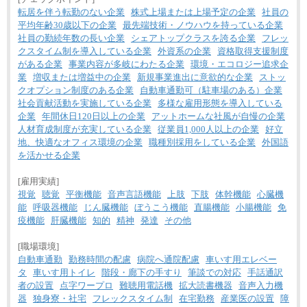
転居を伴う転勤のない企業
株式上場または上場予定の企業
社員の
平均年齢30歳以下の企業
最先端技術・ノウハウを持っている企業
社員の勤続年数の長い企業
シェアトップクラスを誇る企業
フレッ
クスタイム制を導入している企業
外資系の企業
資格取得支援制度
がある企業
事業内容が多岐にわたる企業
環境・エコロジー追求企
業
増収または増益中の企業
新規事業進出に意欲的な企業
ストッ
クオプション制度のある企業
自動車通勤可（駐車場のある）企業
社会貢献活動を実施している企業
多様な雇用形態を導入している
企業
年間休日120日以上の企業
アットホームな社風が自慢の企業
人材育成制度が充実している企業
従業員1,000人以上の企業
好立
地、快適なオフィス環境の企業
職種別採用をしている企業
外国語
を活かせる企業
[雇用実績]
視覚
聴覚
平衡機能
音声言語機能
上肢
下肢
体幹機能
心臓機
能
呼吸器機能
じん臓機能
ぼうこう機能
直腸機能
小腸機能
免
疫機能
肝臓機能
知的
精神
発達
その他
[職場環境]
自動車通勤
勤務時間の配慮
病院へ通院配慮
車いす用エレベー
タ
車いす用トイレ
階段・廊下の手すり
筆談での対応
手話通訳
者の設置
点字ワープロ
難聴用電話機
拡大読書機器
音声入力機
器
独身寮・社宅
フレックスタイム制
在宅勤務
産業医の設置
障