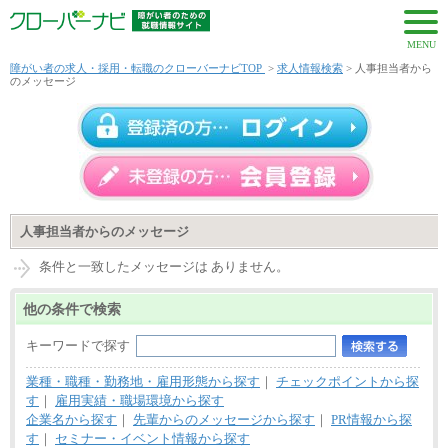
MENU
障がい者の求人・採用・転職のクローバーナビTOP
>
求人情報検索
> 人事担当者から
のメッセージ
人事担当者からのメッセージ
条件と一致したメッセージは ありません。
他の条件で検索
キーワードで探す
業種・職種・勤務地・雇用形態から探す
｜
チェックポイントから探
す
｜
雇用実績・職場環境から探す
企業名から探す
｜
先輩からのメッセージから探す
｜
PR情報から探
す
｜
セミナー・イベント情報から探す