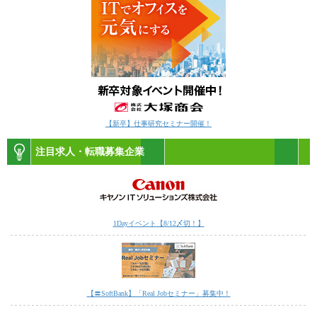
【新卒】仕事研究セミナー開催！
注目求人・転職募集企業
1Dayイベント【8/12〆切！】
【〓SoftBank】「Real Jobセミナー」募集中！