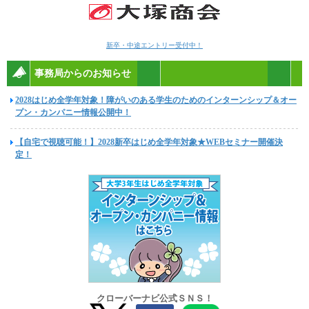
新卒・中途エントリー受付中！
事務局からのお知らせ
2028はじめ全学年対象！障がいのある学生のためのインターンシップ＆オー
プン・カンパニー情報公開中！
【自宅で視聴可能！】2028新卒はじめ全学年対象★WEBセミナー開催決
定！
クローバーナビ公式ＳＮＳ！