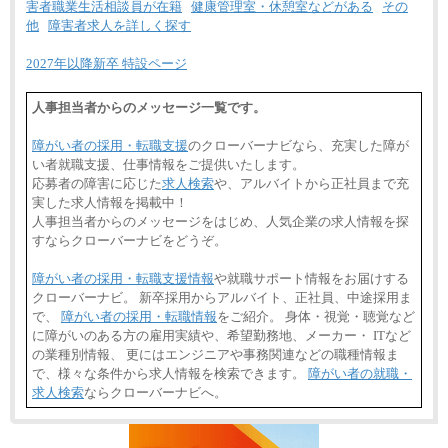
害者職業生活相談員が在籍
健康管理室・休憩室などがある
その
他
障害者求人を詳しく探す
2027年以降新卒 特設ページ
人事担当者からのメッセージ一覧です。
障がい者の採用・転職支援
のクローバーナビなら、充実した障が
い者就職支援、仕事情報をご提供いたします。
応募者の障害に応じた
求人検索
や、アルバイトから正社員まで充
実した求人情報を掲載中！
人事担当者からのメッセージをはじめ、人気企業の求人情報を探
すならクローバーナビをどうぞ。
障がい者の採用・転職支援情報
や就職サポート情報をお届けする
クローバーナビ。 新卒採用からアルバイト、正社員、中途採用ま
で、
障がい者の採用・転職情報
をご紹介。 身体・視覚・聴覚など
に障がいのある方の雇用実績や、希望勤務地、メーカー・ ITなど
の業種別情報、 更にはエンジニアや事務関連などの職種情報ま
で、様々な条件から求人情報を検索できます。
障がい者の就職・
求人検索
ならクローバーナビへ。