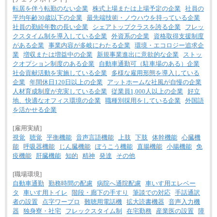
転居を伴う転勤のない企業
株式上場または上場予定の企業
社員の
平均年齢30歳以下の企業
最先端技術・ノウハウを持っている企業
社員の勤続年数の長い企業
シェアトップクラスを誇る企業
フレッ
クスタイム制を導入している企業
外資系の企業
資格取得支援制度
がある企業
事業内容が多岐にわたる企業
環境・エコロジー追求企
業
増収または増益中の企業
新規事業進出に意欲的な企業
ストッ
クオプション制度のある企業
自動車通勤可（駐車場のある）企業
社会貢献活動を実施している企業
多様な雇用形態を導入している
企業
年間休日120日以上の企業
アットホームな社風が自慢の企業
人材育成制度が充実している企業
従業員1,000人以上の企業
好立
地、快適なオフィス環境の企業
職種別採用をしている企業
外国語
を活かせる企業
[雇用実績]
視覚
聴覚
平衡機能
音声言語機能
上肢
下肢
体幹機能
心臓機
能
呼吸器機能
じん臓機能
ぼうこう機能
直腸機能
小腸機能
免
疫機能
肝臓機能
知的
精神
発達
その他
[職場環境]
自動車通勤
勤務時間の配慮
病院へ通院配慮
車いす用エレベー
タ
車いす用トイレ
階段・廊下の手すり
筆談での対応
手話通訳
者の設置
点字ワープロ
難聴用電話機
拡大読書機器
音声入力機
器
独身寮・社宅
フレックスタイム制
在宅勤務
産業医の設置
障