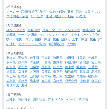
[希望業種]
メーカー
IT/情報通信
証券・金融・保険
商社
流通
出版・マス
コミ関連・広告
サービス
住宅・建設・不動産
その他
[希望職種]
スタッフ関連
事務関連
企画・マーケティング関連
営業関連
販
売関連
サービス関連
技術（ソフトウェア、ネットワーク）関連
技術（電気、電子、機械）関連
技術（建築、土木）関連
技術（そ
の他）
クリエイティブ関連
専門職関連
その他
[希望勤務地]
北海道
青森県
岩手県
宮城県
秋田県
山形県
福島県
茨城県
栃木県
群馬県
埼玉県
千葉県
東京都
神奈川県
新潟県
富山県
石川県
福井県
山梨県
長野県
岐阜県
静岡県
愛知県
三重県
滋賀県
京都府
大阪府
兵庫県
奈良県
和歌山県
鳥取県
島根県
岡山県
広島県
山口県
徳島県
香川県
愛媛県
高知県
福岡県
佐賀県
長崎県
熊本県
大分県
宮崎県
鹿児島県
沖縄県
全国47
都道府県
海外
[雇用形態]
正社員
契約社員
嘱託社員
アルバイト・パート
その他
[チェックポイント]