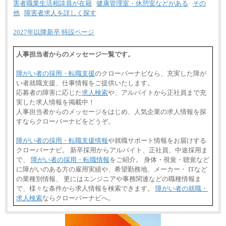
害者職業生活相談員が在籍
健康管理室・休憩室などがある
その
他
障害者求人を詳しく探す
2027年以降新卒 特設ページ
人事担当者からのメッセージ一覧です。
障がい者の採用・転職支援
のクローバーナビなら、充実した障が
い者就職支援、仕事情報をご提供いたします。
応募者の障害に応じた
求人検索
や、アルバイトから正社員まで充
実した求人情報を掲載中！
人事担当者からのメッセージをはじめ、人気企業の求人情報を探
すならクローバーナビをどうぞ。
障がい者の採用・転職支援情報
や就職サポート情報をお届けする
クローバーナビ。 新卒採用からアルバイト、正社員、中途採用ま
で、
障がい者の採用・転職情報
をご紹介。 身体・視覚・聴覚など
に障がいのある方の雇用実績や、希望勤務地、メーカー・ ITなど
の業種別情報、 更にはエンジニアや事務関連などの職種情報ま
で、様々な条件から求人情報を検索できます。
障がい者の就職・
求人検索
ならクローバーナビへ。