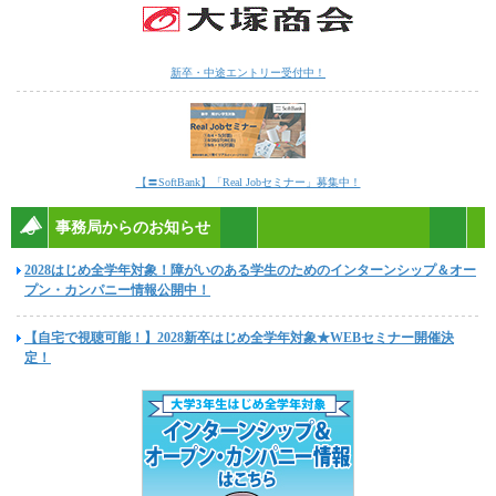
新卒・中途エントリー受付中！
【〓SoftBank】「Real Jobセミナー」募集中！
事務局からのお知らせ
2028はじめ全学年対象！障がいのある学生のためのインターンシップ＆オー
プン・カンパニー情報公開中！
【自宅で視聴可能！】2028新卒はじめ全学年対象★WEBセミナー開催決
定！