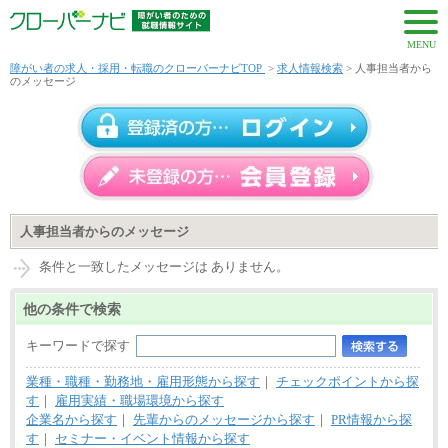
MENU
障がい者の求人・採用・転職のクローバーナビTOP
>
求人情報検索
> 人事担当者から
のメッセージ
人事担当者からのメッセージ
条件と一致したメッセージは ありません。
他の条件で検索
キーワードで探す
業種・職種・勤務地・雇用形態から探す
｜
チェックポイントから探
す
｜
雇用実績・職場環境から探す
企業名から探す
｜
先輩からのメッセージから探す
｜
PR情報から探
す
｜
セミナー・イベント情報から探す