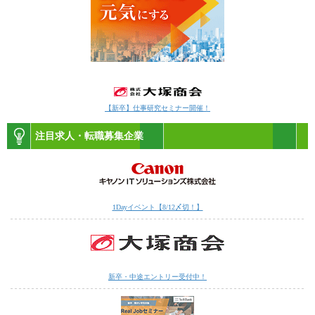
【新卒】仕事研究セミナー開催！
注目求人・転職募集企業
1Dayイベント【8/12〆切！】
新卒・中途エントリー受付中！