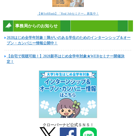
【〓SoftBank】「Real Jobセミナー」募集中！
事務局からのお知らせ
2028はじめ全学年対象！障がいのある学生のためのインターンシップ＆オー
プン・カンパニー情報公開中！
【自宅で視聴可能！】2028新卒はじめ全学年対象★WEBセミナー開催決
定！
クローバーナビ公式ＳＮＳ！