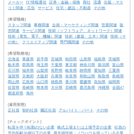
メーカー
IT/情報通信
証券・金融・保険
商社
流通
出版・マス
コミ関連・広告
サービス
住宅・建設・不動産
その他
[希望職種]
スタッフ関連
事務関連
企画・マーケティング関連
営業関連
販
売関連
サービス関連
技術（ソフトウェア、ネットワーク）関連
技術（電気、電子、機械）関連
技術（建築、土木）関連
技術（そ
の他）
クリエイティブ関連
専門職関連
その他
[希望勤務地]
北海道
青森県
岩手県
宮城県
秋田県
山形県
福島県
茨城県
栃木県
群馬県
埼玉県
千葉県
東京都
神奈川県
新潟県
富山県
石川県
福井県
山梨県
長野県
岐阜県
静岡県
愛知県
三重県
滋賀県
京都府
大阪府
兵庫県
奈良県
和歌山県
鳥取県
島根県
岡山県
広島県
山口県
徳島県
香川県
愛媛県
高知県
福岡県
佐賀県
長崎県
熊本県
大分県
宮崎県
鹿児島県
沖縄県
全国47
都道府県
海外
[雇用形態]
正社員
契約社員
嘱託社員
アルバイト・パート
その他
[チェックポイント]
転居を伴う転勤のない企業
株式上場または上場予定の企業
社員の
平均年齢30歳以下の企業
最先端技術・ノウハウを持っている企業