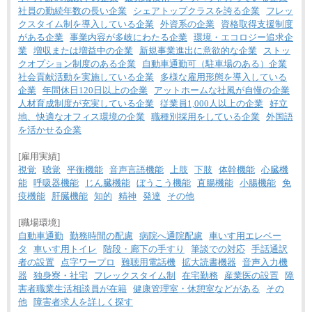
社員の勤続年数の長い企業
シェアトップクラスを誇る企業
フレッ
クスタイム制を導入している企業
外資系の企業
資格取得支援制度
がある企業
事業内容が多岐にわたる企業
環境・エコロジー追求企
業
増収または増益中の企業
新規事業進出に意欲的な企業
ストッ
クオプション制度のある企業
自動車通勤可（駐車場のある）企業
社会貢献活動を実施している企業
多様な雇用形態を導入している
企業
年間休日120日以上の企業
アットホームな社風が自慢の企業
人材育成制度が充実している企業
従業員1,000人以上の企業
好立
地、快適なオフィス環境の企業
職種別採用をしている企業
外国語
を活かせる企業
[雇用実績]
視覚
聴覚
平衡機能
音声言語機能
上肢
下肢
体幹機能
心臓機
能
呼吸器機能
じん臓機能
ぼうこう機能
直腸機能
小腸機能
免
疫機能
肝臓機能
知的
精神
発達
その他
[職場環境]
自動車通勤
勤務時間の配慮
病院へ通院配慮
車いす用エレベー
タ
車いす用トイレ
階段・廊下の手すり
筆談での対応
手話通訳
者の設置
点字ワープロ
難聴用電話機
拡大読書機器
音声入力機
器
独身寮・社宅
フレックスタイム制
在宅勤務
産業医の設置
障
害者職業生活相談員が在籍
健康管理室・休憩室などがある
その
他
障害者求人を詳しく探す