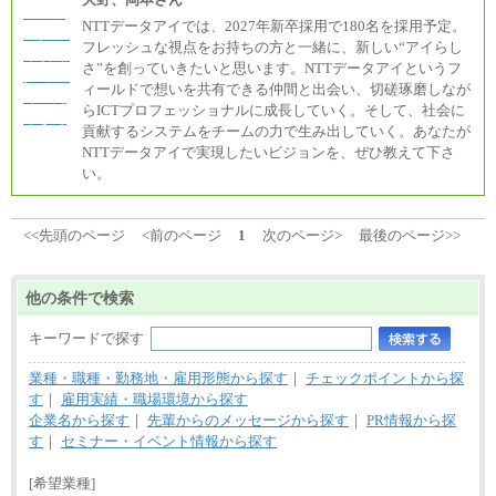
NTTデータアイでは、2027年新卒採用で180名を採用予定。
フレッシュな視点をお持ちの方と一緒に、新しい“アイらし
さ”を創っていきたいと思います。NTTデータアイというフ
ィールドで想いを共有できる仲間と出会い、切磋琢磨しなが
らICTプロフェッショナルに成長していく。そして、社会に
貢献するシステムをチームの力で生み出していく。あなたが
NTTデータアイで実現したいビジョンを、ぜひ教えて下さ
い。
<<先頭のページ
<前のページ
1
次のページ>
最後のページ>>
他の条件で検索
キーワードで探す
業種・職種・勤務地・雇用形態から探す
｜
チェックポイントから探
す
｜
雇用実績・職場環境から探す
企業名から探す
｜
先輩からのメッセージから探す
｜
PR情報から探
す
｜
セミナー・イベント情報から探す
[希望業種]