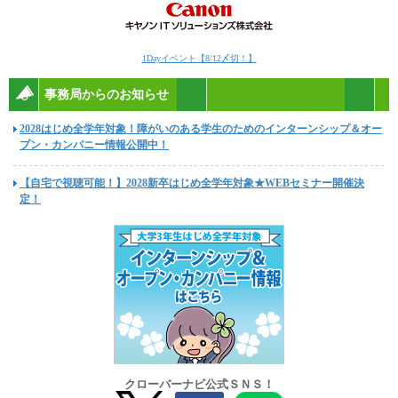
1Dayイベント【8/12〆切！】
事務局からのお知らせ
2028はじめ全学年対象！障がいのある学生のためのインターンシップ＆オー
プン・カンパニー情報公開中！
【自宅で視聴可能！】2028新卒はじめ全学年対象★WEBセミナー開催決
定！
クローバーナビ公式ＳＮＳ！