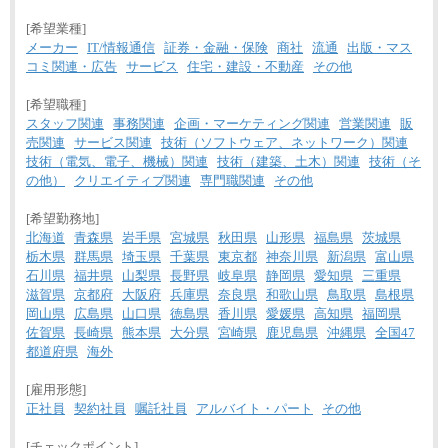
[希望業種]
メーカー
IT/情報通信
証券・金融・保険
商社
流通
出版・マス
コミ関連・広告
サービス
住宅・建設・不動産
その他
[希望職種]
スタッフ関連
事務関連
企画・マーケティング関連
営業関連
販
売関連
サービス関連
技術（ソフトウェア、ネットワーク）関連
技術（電気、電子、機械）関連
技術（建築、土木）関連
技術（そ
の他）
クリエイティブ関連
専門職関連
その他
[希望勤務地]
北海道
青森県
岩手県
宮城県
秋田県
山形県
福島県
茨城県
栃木県
群馬県
埼玉県
千葉県
東京都
神奈川県
新潟県
富山県
石川県
福井県
山梨県
長野県
岐阜県
静岡県
愛知県
三重県
滋賀県
京都府
大阪府
兵庫県
奈良県
和歌山県
鳥取県
島根県
岡山県
広島県
山口県
徳島県
香川県
愛媛県
高知県
福岡県
佐賀県
長崎県
熊本県
大分県
宮崎県
鹿児島県
沖縄県
全国47
都道府県
海外
[雇用形態]
正社員
契約社員
嘱託社員
アルバイト・パート
その他
[チェックポイント]