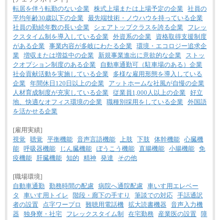
転居を伴う転勤のない企業
株式上場または上場予定の企業
社員の
平均年齢30歳以下の企業
最先端技術・ノウハウを持っている企業
社員の勤続年数の長い企業
シェアトップクラスを誇る企業
フレッ
クスタイム制を導入している企業
外資系の企業
資格取得支援制度
がある企業
事業内容が多岐にわたる企業
環境・エコロジー追求企
業
増収または増益中の企業
新規事業進出に意欲的な企業
ストッ
クオプション制度のある企業
自動車通勤可（駐車場のある）企業
社会貢献活動を実施している企業
多様な雇用形態を導入している
企業
年間休日120日以上の企業
アットホームな社風が自慢の企業
人材育成制度が充実している企業
従業員1,000人以上の企業
好立
地、快適なオフィス環境の企業
職種別採用をしている企業
外国語
を活かせる企業
[雇用実績]
視覚
聴覚
平衡機能
音声言語機能
上肢
下肢
体幹機能
心臓機
能
呼吸器機能
じん臓機能
ぼうこう機能
直腸機能
小腸機能
免
疫機能
肝臓機能
知的
精神
発達
その他
[職場環境]
自動車通勤
勤務時間の配慮
病院へ通院配慮
車いす用エレベー
タ
車いす用トイレ
階段・廊下の手すり
筆談での対応
手話通訳
者の設置
点字ワープロ
難聴用電話機
拡大読書機器
音声入力機
器
独身寮・社宅
フレックスタイム制
在宅勤務
産業医の設置
障