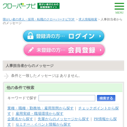
MENU
障がい者の求人・採用・転職のクローバーナビTOP
>
求人情報検索
> 人事担当者から
のメッセージ
人事担当者からのメッセージ
条件と一致したメッセージは ありません。
他の条件で検索
キーワードで探す
業種・職種・勤務地・雇用形態から探す
｜
チェックポイントから探
す
｜
雇用実績・職場環境から探す
企業名から探す
｜
先輩からのメッセージから探す
｜
PR情報から探
す
｜
セミナー・イベント情報から探す