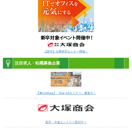
【新卒】仕事研究セミナー開催！
注目求人・転職募集企業
【〓SoftBank】「Real Jobセミナー」募集中！
新卒・中途エントリー受付中！