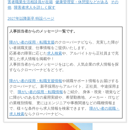
害者職業生活相談員が在籍
健康管理室・休憩室などがある
その
他
障害者求人を詳しく探す
2027年以降新卒 特設ページ
人事担当者からのメッセージ一覧です。
障がい者の採用・転職支援
のクローバーナビなら、充実した障が
い者就職支援、仕事情報をご提供いたします。
応募者の障害に応じた
求人検索
や、アルバイトから正社員まで充
実した求人情報を掲載中！
人事担当者からのメッセージをはじめ、人気企業の求人情報を探
すならクローバーナビをどうぞ。
障がい者の採用・転職支援情報
や就職サポート情報をお届けする
クローバーナビ。 新卒採用からアルバイト、正社員、中途採用ま
で、
障がい者の採用・転職情報
をご紹介。 身体・視覚・聴覚など
に障がいのある方の雇用実績や、希望勤務地、メーカー・ ITなど
の業種別情報、 更にはエンジニアや事務関連などの職種情報ま
で、様々な条件から求人情報を検索できます。
障がい者の就職・
求人検索
ならクローバーナビへ。