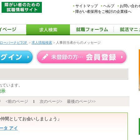
サイトマップ
ヘルプ
お問い合わ
障がい者採用をご検討の企業様へ
ローバーナビTOP
>
求人情報検索
> 人事担当者からのメッセージ
れています。
表示
ジ
<前のページ
1
次のページ>
最後のページ>>
クトの仲間としてお会いしましょう」
ータ アイ