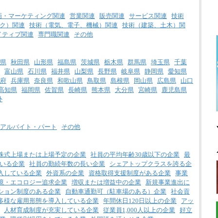
画・マーケティング関連
営業関連
販売関連
サービス関連
技術
ク）関連
技術（電気、電子、機械）関連
技術（建築、土木）関
イティブ関連
専門職関連
その他
県
秋田県
山形県
福島県
茨城県
栃木県
群馬県
埼玉県
千葉
富山県
石川県
福井県
山梨県
長野県
岐阜県
静岡県
愛知県
府
兵庫県
奈良県
和歌山県
鳥取県
島根県
岡山県
広島県
山口
高知県
福岡県
佐賀県
長崎県
熊本県
大分県
宮崎県
鹿児島県
外
アルバイト・パート
その他
株式上場または上場予定の企業
社員の平均年齢30歳以下の企業
最
いる企業
社員の勤続年数の長い企業
シェアトップクラスを誇る企
入している企業
外資系の企業
資格取得支援制度がある企業
事業
境・エコロジー追求企業
増収または増益中の企業
新規事業進出に
ション制度のある企業
自動車通勤可（駐車場のある）企業
社会貢
多様な雇用形態を導入している企業
年間休日120日以上の企業
アッ
人材育成制度が充実している企業
従業員1,000人以上の企業
好立