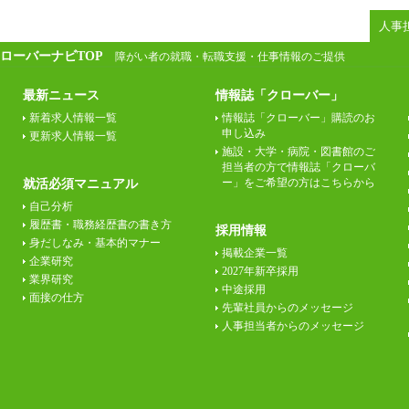
人事
ローバーナビTOP
障がい者の就職・転職支援・仕事情報のご提供
最新ニュース
情報誌「クローバー」
新着求人情報一覧
情報誌「クローバー」購読のお
申し込み
更新求人情報一覧
施設・大学・病院・図書館のご
担当者の方で情報誌「クローバ
ー」をご希望の方はこちらから
就活必須マニュアル
自己分析
履歴書・職務経歴書の書き方
採用情報
身だしなみ・基本的マナー
掲載企業一覧
企業研究
2027年新卒採用
業界研究
中途採用
面接の仕方
先輩社員からのメッセージ
人事担当者からのメッセージ