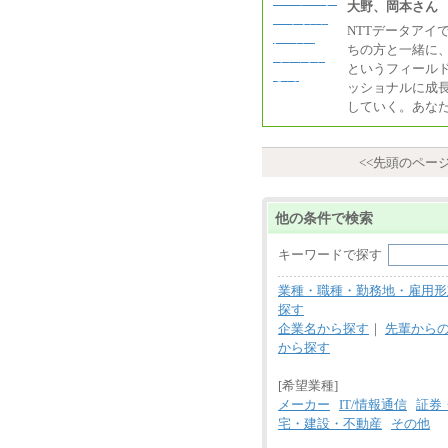
大野、岡本さん
NTTデータアイ
ちの方と一緒に、
というフィールド
ッショナルに成
していく。あな
<<先頭のペー
他の条件で検索
キーワードで探す
業種・職種・勤務地・雇用形
探す
企業名から探す
｜
先輩から
から探す
[希望業種]
メーカー
IT/情報通信
証券
宅・建設・不動産
その他