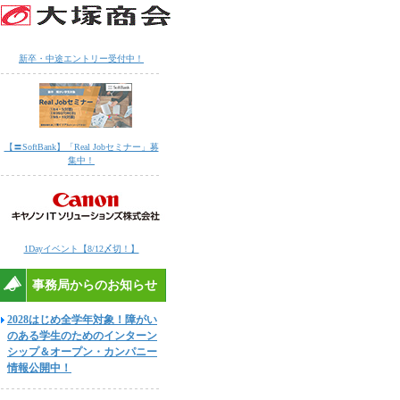
新卒・中途エントリー受付中！
【〓SoftBank】「Real Jobセミナー」募
集中！
1Dayイベント【8/12〆切！】
事務局からのお知らせ
2028はじめ全学年対象！障がい
のある学生のためのインターン
シップ＆オープン・カンパニー
情報公開中！