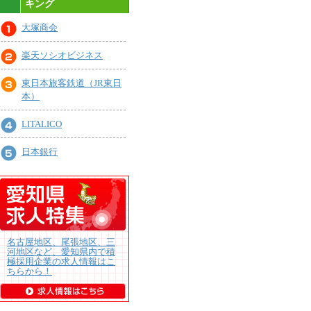
キング
大塚商会
楽天ソシオビジネス
東日本旅客鉄道（JR東日
本）
LITALICO
日本銀行
名古屋地区、尾張地区、三
河地区など、愛知県内で積
極採用企業の求人情報はこ
ちらから！