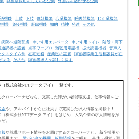
業
職種別採用をしている企業
外国語を活かせる企業
語機能
上肢
下肢
体幹機能
心臓機能
呼吸器機能
じん臓機能
腸機能
免疫機能
肝臓機能
知的
精神
発達
その他
病院へ通院配慮
車いす用エレベータ
車いす用トイレ
階段・廊下
話通訳者の設置
点字ワープロ
難聴用電話機
拡大読書機器
音声入
ックスタイム制
在宅勤務
産業医の設置
障害者職業生活相談員が在
がある
その他
障害者求人を詳しく探す
（株式会社NTTデータ アイ）一覧です。
のクローバーナビなら、充実した障がい者就職支援、仕事情報をご
検索
や、アルバイトから正社員まで充実した求人情報を掲載中！
（株式会社NTTデータ アイ）をはじめ、人気企業の求人情報を探
うぞ。
情報
や就職サポート情報をお届けするクローバーナビ。 新卒採用か
途採用まで、
障がい者の採用・転職情報
をご紹介。 身体・視覚・聴