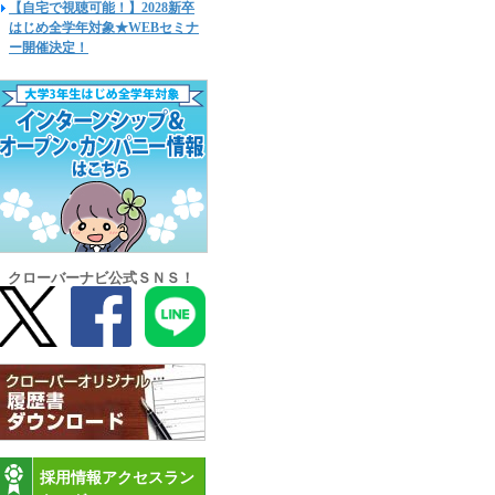
【自宅で視聴可能！】2028新卒
はじめ全学年対象★WEBセミナ
ー開催決定！
クローバーナビ公式ＳＮＳ！
採用情報アクセスラン