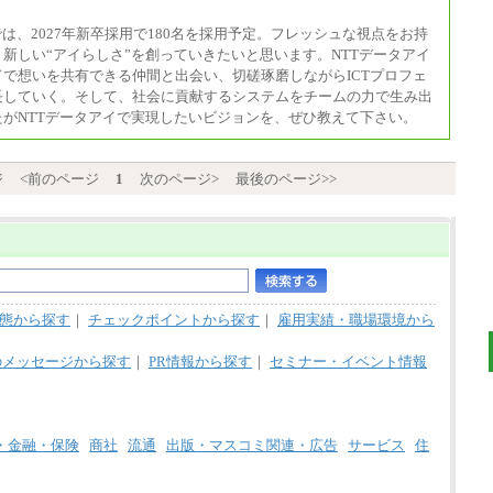
では、2027年新卒採用で180名を採用予定。フレッシュな視点をお持
新しい“アイらしさ”を創っていきたいと思います。NTTデータアイ
で想いを共有できる仲間と出会い、切磋琢磨しながらICTプロフェ
長していく。そして、社会に貢献するシステムをチームの力で生み出
たがNTTデータアイで実現したいビジョンを、ぜひ教えて下さい。
ジ
<前のページ
1
次のページ>
最後のページ>>
態から探す
｜
チェックポイントから探す
｜
雇用実績・職場環境から
のメッセージから探す
｜
PR情報から探す
｜
セミナー・イベント情報
・金融・保険
商社
流通
出版・マスコミ関連・広告
サービス
住