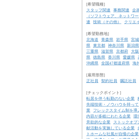
[希望職種]
スタッフ関連
事務関連
企
（ソフトウェア、ネットワー
連
技術（その他）
クリエ
[希望勤務地]
北海道
青森県
岩手県
宮城
県
東京都
神奈川県
新潟県
三重県
滋賀県
京都府
大阪
県
徳島県
香川県
愛媛県
沖縄県
全国47都道府県
海
[雇用形態]
正社員
契約社員
嘱託社員
[チェックポイント]
転居を伴う転勤のない企業
先端技術・ノウハウを持って
業
フレックスタイム制を導
内容が多岐にわたる企業
環
意欲的な企業
ストックオプ
献活動を実施している企業
トホームな社風が自慢の企業