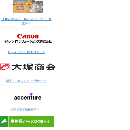
【〓SoftBank】「Real Jobセミナー」募
集中！
1Dayイベント【8/12〆切！】
新卒・中途エントリー受付中！
全国で通年積極採用中！
事務局からのお知らせ