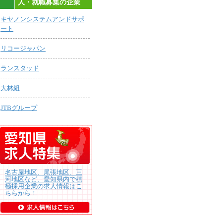
人・就職募集の企業
キヤノンシステムアンドサポ
ート
リコージャパン
ランスタッド
大林組
JTBグループ
名古屋地区、尾張地区、三
河地区など、愛知県内で積
極採用企業の求人情報はこ
ちらから！