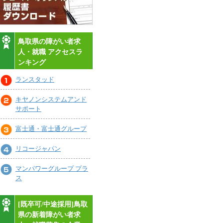
鳥取県の障がい者求
人・就職 アクセスラ
ンキング
ランスタッド
キヤノンシステムアンド
サポート
富士通・富士通グループ
リコージャパン
マンパワーグループ プラ
ス
[既卒可/中途採用]鳥取
県の新着障がい者求