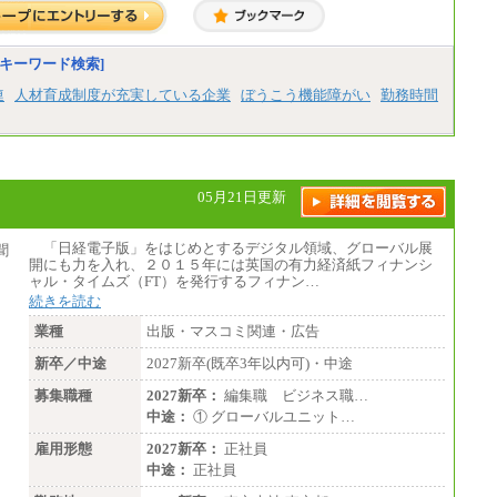
キーワード検索]
連
人材育成制度が充実している企業
ぼうこう機能障がい
勤務時間
05月21日更新
「日経電子版」をはじめとするデジタル領域、グローバル展
開にも力を入れ、２０１５年には英国の有力経済紙フィナンシ
ャル・タイムズ（FT）を発行するフィナン…
続きを読む
業種
出版・マスコミ関連・広告
新卒／中途
2027新卒(既卒3年以内可)・中途
募集職種
2027新卒：
編集職 ビジネス職…
中途：
① グローバルユニット…
雇用形態
2027新卒：
正社員
中途：
正社員