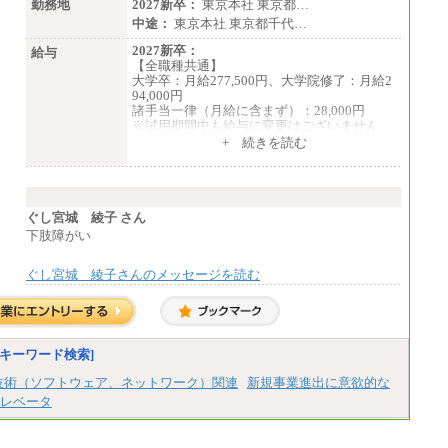
勤務地
2027新卒：
東京本社 東京都…
中途：
東京本社 東京都千代…
2027新卒：
給与
【全職種共通】
大学卒：月給277,500円、大学院修了：月給2
94,000円
諸手当一律（月給に含まず）：28,000円
※試用期間中も給与に変更はございません
中途：
+ 続きを読む
【全職種共通】
月給370,000円～
※経験・能力等を考慮の上、当社規定により
決定します。
※試用期間中も給与に変更はございません。
ぐし宮城 綾子 さん
※想定年収 6,000,000円～（住居費補助、子
下肢障がい
手当などの各種手当を含む金額です）
ぐし宮城 綾子さんのメッセージを読む
キーワード検索]
技術（ソフトウェア、ネットワーク）関連
新規事業進出に意欲的な
レベータ