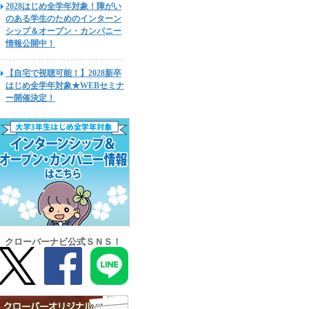
2028はじめ全学年対象！障がい
のある学生のためのインターン
シップ＆オープン・カンパニー
情報公開中！
【自宅で視聴可能！】2028新卒
はじめ全学年対象★WEBセミナ
ー開催決定！
クローバーナビ公式ＳＮＳ！