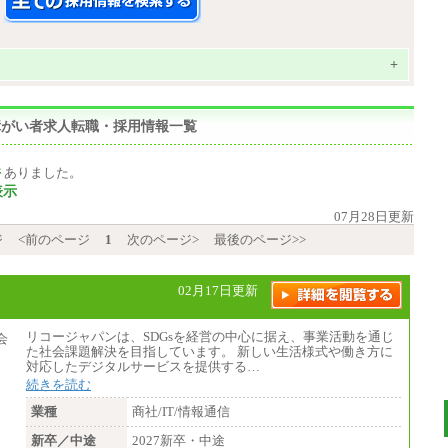
+
の障がい者求人転職・採用情報一覧
件
ありました。
表示
07月28日更新
ジ
<前のページ
1
次のページ>
最後のページ>>
02月17日更新
リコージャパンは、SDGsを経営の中心に据え、事業活動を通じ
た社会課題解決を目指しています。 新しい生活様式や働き方に
対応したデジタルサービスを提供する…
続きを読む
業種
商社/IT/情報通信
新卒／中途
2027新卒・中途