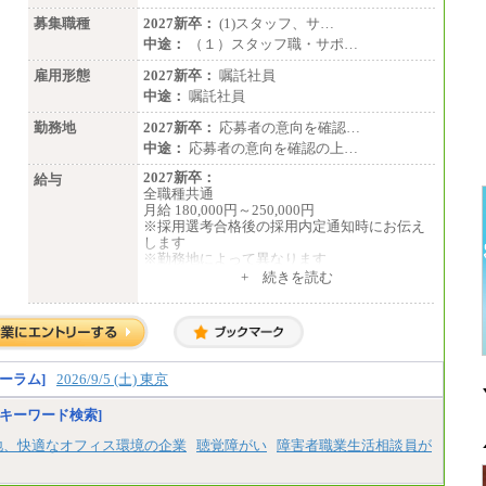
募集職種
2027新卒：
(1)スタッフ、サ…
中途：
（１）スタッフ職・サポ…
雇用形態
2027新卒：
嘱託社員
中途：
嘱託社員
勤務地
2027新卒：
応募者の意向を確認…
中途：
応募者の意向を確認の上…
2027新卒：
給与
全職種共通
月給 180,000円～250,000円
※採用選考合格後の採用内定通知時にお伝え
します
※勤務地によって異なります
+ 続きを読む
中途：
全職種共通
月給 200,000円～250,000円
入社時の処遇は経験・能力を考慮の上、当社
規程により決定します。
具体的な金額は採用選考合格後に採用内定通
ーラム]
2026/9/5 (土) 東京
知時にお伝えします。
キーワード検索]
地、快適なオフィス環境の企業
聴覚障がい
障害者職業生活相談員が