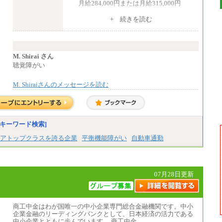
月給284,000円または月給315,000円
※入社後早期から、自律的な業務遂行が
+ 続きを読む
求められる職務を担う方については、月額給
与315,000円です。
なお、高度なスキルや専門性を持ち、
より高い職責を担う方については、さらに高
い金額を個別に設定します。
M. Shirai さん
※習熟度を上げるための育成が一定期間
聴覚障がい
必要で上司の指示に基づき職務を遂行する方
については、月額給与284,000円となりま
M. Shiraiさんのメッセージを読む
す。
※個別に設定する給与については、選考
の過程で決定していきます。
※上記に加え、所定労働時間外に勤務を
した場合には、時間外勤務手当を支給しま
す。
キーワード検索]
※試用期間中も給与に変更はございませ
ん。
アトップクラスを誇る企業
平衡機能障がい
自動車通勤
中途：
＜募集各社・全職種共通＞
月給21万円以上～
07月28日更新
※試用期間中の給与に変更はありません。
※経験・能力を考慮し、当社規定により決定
いたします。
商工中金はわが国唯一の中小企業専門総合金融機関です。中小
企業金融のリーディングバンクとして、日本経済の活力である
中小企業とともに歩んでいます。 商工中金…