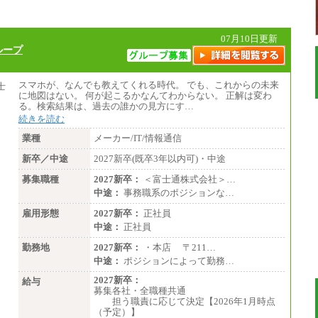
07月10日更新
ループ
スマホが、なんでも教えてくれる時代。 でも、これからの未来
に地図はない。 何が起こるかなんてわからない。 正解は変わ
る。検索結果は、過去の誰かの見方にす…
続きを読む
業種
メーカー/IT/情報通信
新卒／中途
2027新卒(既卒3年以内可)・中途
募集職種
2027新卒：
＜富士通株式会社＞…
中途：
事務職系のポジションな…
雇用形態
2027新卒：
正社員
中途：
正社員
勤務地
2027新卒：
・本店 〒211…
中途：
ポジションによって勤務…
2027新卒：
給与
募集各社・全職種共通
担う職責に応じて決定【2026年1月時点
（予定）】