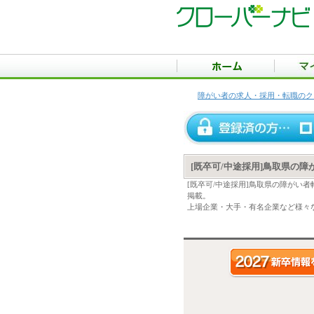
障がい者の求人・採用・転職のク
[既卒可/中途採用]鳥取県の
[既卒可/中途採用]鳥取県の障がい
掲載。
上場企業・大手・有名企業など様々な