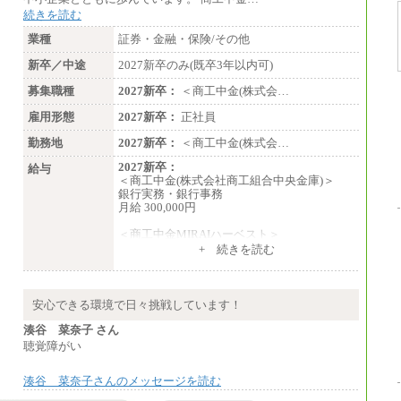
続きを読む
業種
証券・金融・保険/その他
新卒／中途
2027新卒のみ(既卒3年以内可)
募集職種
2027新卒：
＜商工中金(株式会…
雇用形態
2027新卒：
正社員
勤務地
2027新卒：
＜商工中金(株式会…
2027新卒：
給与
＜商工中金(株式会社商工組合中央金庫)＞
銀行実務・銀行事務
月給 300,000円
＜商工中金MIRAIハーベスト＞
月給 230,000円
+ 続きを読む
※試用期間中も給与に変更はございません
安心できる環境で日々挑戦しています！
湊谷 菜奈子 さん
聴覚障がい
湊谷 菜奈子さんのメッセージを読む