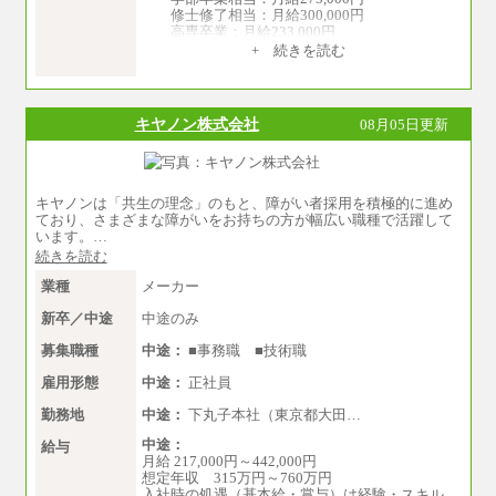
修士修了相当：月給300,000円
高専卒業：月給233,000円
+ 続きを読む
（3）業務職
大学院修了・大学卒業：月給21万円
短期大学・専門学校（2年制）卒業：月給20
万円
キヤノン株式会社
08月05日更新
※博士修了の方については、専門性や担当業務
を考慮して給与を決定いたします
※試用期間中も給与に変更はございません
中途：
キヤノンは「共生の理念」のもと、障がい者採用を積極的に進め
（1）事務職（総合職・正社員） （2）技術職
ており、さまざまな障がいをお持ちの方が幅広い職種で活躍して
（総合職・正社員）
います。…
月給 208,000円以上
続きを読む
経験、能力等を考慮し、弊社規定により決
定
業種
メーカー
試用期間中も給与に変更はございません
新卒／中途
中途のみ
（3）技能職（正社員）
基本給
募集職種
中途：
■事務職 ■技術職
月給 182,400円以上
雇用形態
中途：
正社員
勤務地
中途：
下丸子本社（東京都大田…
中途：
給与
月給 217,000円～442,000円
想定年収 315万円～760万円
入社時の処遇（基本給・賞与）は経験・スキル