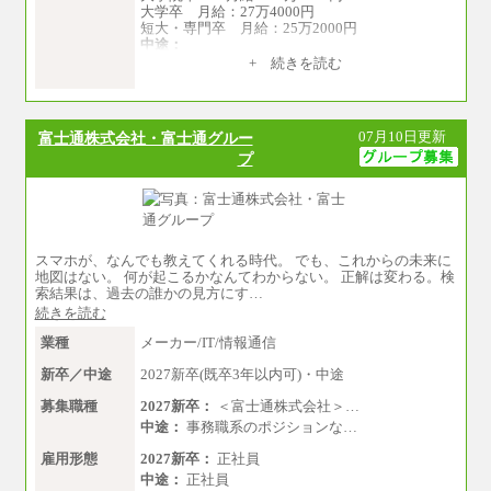
大学卒 月給：27万4000円
短大・専門卒 月給：25万2000円
中途：
（１）（２）共通
+ 続きを読む
月給：24万0000円～34万8420円
※職務経験等を考慮し決定いたします。
※試用期間中も給与に変更はございません
07月10日更新
富士通株式会社・富士通グルー
プ
スマホが、なんでも教えてくれる時代。 でも、これからの未来に
地図はない。 何が起こるかなんてわからない。 正解は変わる。検
索結果は、過去の誰かの見方にす…
続きを読む
業種
メーカー/IT/情報通信
新卒／中途
2027新卒(既卒3年以内可)・中途
募集職種
2027新卒：
＜富士通株式会社＞…
中途：
事務職系のポジションな…
雇用形態
2027新卒：
正社員
中途：
正社員