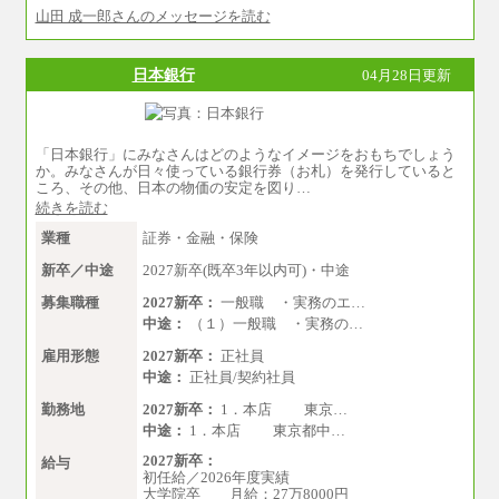
※試用期間中も給与に変更はございません
山田 成一郎さんのメッセージを読む
中途：
基本月給／20万5000円以上(正社員・準社員）
※経験、能力を考慮の上、当社規定により
日本銀行
04月28日更新
優遇いたします
※自己成長支援金(10,000円）を含む
※別途、Workstyle支援金(月額4,000円）
「日本銀行」にみなさんはどのようなイメージをおもちでしょう
か。みなさんが日々使っている銀行券（お札）を発行していると
ころ、その他、日本の物価の安定を図り…
続きを読む
業種
証券・金融・保険
新卒／中途
2027新卒(既卒3年以内可)・中途
募集職種
2027新卒：
一般職 ・実務のエ…
中途：
（１）一般職 ・実務の…
雇用形態
2027新卒：
正社員
中途：
正社員/契約社員
勤務地
2027新卒：
1．本店 東京…
中途：
1．本店 東京都中…
2027新卒：
給与
初任給／2026年度実績
大学院卒 月給：27万8000円