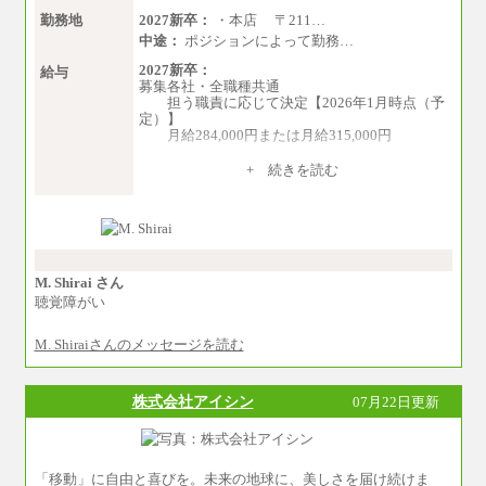
勤務地
2027新卒：
・本店 〒211…
中途：
ポジションによって勤務…
2027新卒：
給与
募集各社・全職種共通
担う職責に応じて決定【2026年1月時点（予
定）】
月給284,000円または月給315,000円
※入社後早期から、自律的な業務遂行が求
+ 続きを読む
められる職務を担う方については、月額給与315,
000円です。
なお、高度なスキルや専門性を持ち、よ
り高い職責を担う方については、さらに高い金
額を個別に設定します。
※習熟度を上げるための育成が一定期間必
要で上司の指示に基づき職務を遂行する方につ
M. Shirai さん
いては、月額給与284,000円となります。
聴覚障がい
※個別に設定する給与については、選考の
過程で決定していきます。
M. Shiraiさんのメッセージを読む
※上記に加え、所定労働時間外に勤務をし
た場合には、時間外勤務手当を支給します。
※試用期間中も給与に変更はございませ
ん。
株式会社アイシン
07月22日更新
中途：
＜募集各社・全職種共通＞
月給21万円以上～
「移動」に自由と喜びを。未来の地球に、美しさを届け続けま