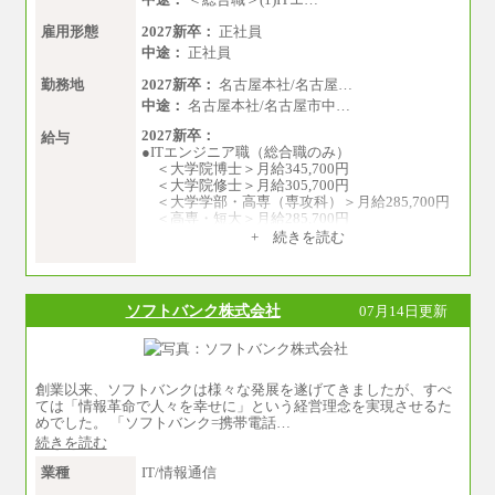
雇用形態
2027新卒：
正社員
中途：
正社員
勤務地
2027新卒：
名古屋本社/名古屋…
中途：
名古屋本社/名古屋市中…
2027新卒：
給与
●ITエンジニア職（総合職のみ）
＜大学院博士＞月給345,700円
＜大学院修士＞月給305,700円
＜大学学部・高専（専攻科）＞月給285,700円
＜高専・短大＞月給285,700円
+ 続きを読む
●事務職（総合職／一般職）
＜大学院修士・博士＞月給：305,700円（総合
職）
＜大学学部＞月給：285,700円（総合職）／25
ソフトバンク株式会社
07月14日更新
3,100円（一般職）
＜高専・短大＞月給：285,700円（総合職）／
248,100円（一般職）
創業以来、ソフトバンクは様々な発展を遂げてきましたが、すべ
※試用期間中の条件変更：無
ては「情報革命で人々を幸せに」という経営理念を実現させるた
中途：
めでした。 「ソフトバンク=携帯電話…
■正社員採用■
続きを読む
＜総合職＞
大学院博士 ： 月給345,700円～
業種
IT/情報通信
大学院修士 ： 月給305,700円～