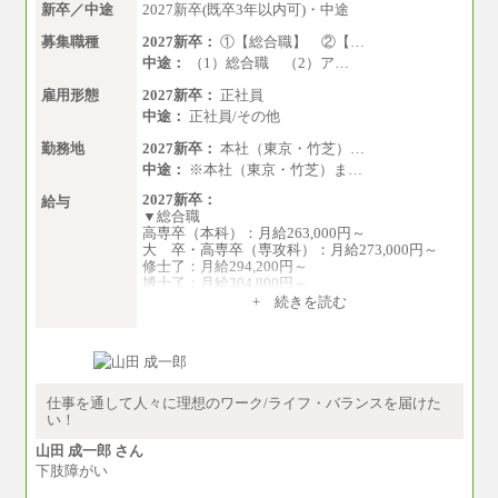
大学学部・高専（専攻科）： 月給285,700円
新卒／中途
2027新卒(既卒3年以内可)・中途
～
高専・短大： 月給285,700円～
募集職種
2027新卒：
①【総合職】 ②【…
中途：
（1）総合職 （2）ア…
＜一般職＞
大学(学部・院)・高専（専攻科）： 月給253,
雇用形態
2027新卒：
正社員
100円～
中途：
正社員/その他
高専・短大： 月給248,100円～
勤務地
2027新卒：
本社（東京・竹芝）…
※試用期間中の条件変更：無
中途：
※本社（東京・竹芝）ま…
2027新卒：
給与
▼総合職
高専卒（本科）：月給263,000円～
大 卒・高専卒（専攻科）：月給273,000円～
修士了：月給294,200円～
博士了：月給304,800円～
+ 続きを読む
※卓越した能力、高度な技術や実績をお持ちの
方で、それらを入社後の実業務において発揮で
きると認められる場合は、 上記の給与に関わら
ず個別設定することがあります
▼アソシエイト職
仕事を通して人々に理想のワーク/ライフ・バランスを届けた
月給235,000円
い！
全職種2025年度実績
山田 成一郎 さん
下肢障がい
※営業職に支給するインセンティブは除く