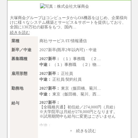
大塚商会グループはコンピュータからOA機器をはじめ、企業様向
けに様々なシステム構築とサービス＆サポートを提供しており、
全国に130万社の顧客をもつ、国内…
続きを読む
業種
商社/サービス/IT/情報通信
新卒／中途
2027新卒(既卒2年以内可)・中途
募集職種
2027新卒：
（１）事務職 （２…
中途：
（１）事務職 （２）物…
雇用形態
2027新卒：
正社員
中途：
正社員/契約社員
勤務地
2027新卒：
東京（飯田橋、菊川…
中途：
東京（飯田橋、菊川、西…
2027新卒：
給与
【全職種共通】初任給／274,000円（月給）
※大学院卒は月給が278,000円となります。
※試用期間中も給与に変更はございません
中途：
（１）～（４）274,000円（月給）～
+ 続きを読む
（５）235,000円（月給）～