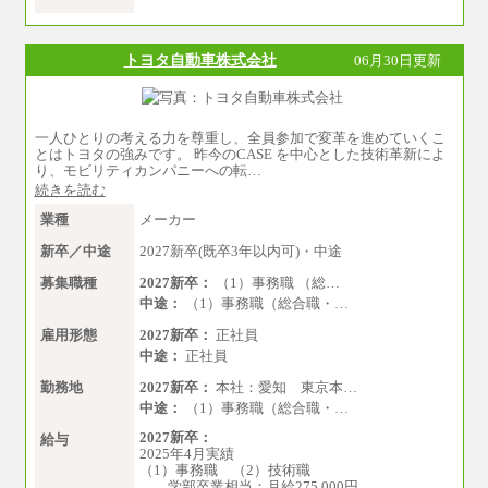
※専門性に応じた高い給与水準の採用も実施
※キャリアや能力等を考慮の上、当社規定によ
中途：
り確定します
月給（本社）：213,030円＋諸手当
※残業手当：別途支給
トヨタ自動車株式会社
06月30日更新
月給（支店）：164,920円～189,700円＋諸手当
※固定給に固定残業代含まず
※試用期間中も給与に変更はございません。
※試用期間中も給与に変更なし
※上記はフルタイム勤務で残業ゼロの場合の標
準的な月額モデルとして掲載。
※上記のほか、ボーナス支給あり
一人ひとりの考える力を尊重し、全員参加で変革を進めていくこ
年収（本社）：330万～380万（フルタイムで標
とはトヨタの強みです。 昨今のCASE を中心とした技術革新によ
準的なボーナス込みの金額です。上限金額は全
り、モビリティカンパニーへの転…
社平均20時間の残業込み）
続きを読む
年収（支店）：260万～340万（フルタイムで標
準的なボーナス込みの金額です。上限金額は全
業種
メーカー
社平均20時間の残業込み）
※年1回評価に応じて昇給有り。(上限あり)
新卒／中途
2027新卒(既卒3年以内可)・中途
※雇用形態についての補足：事務系職務限定の
正社員となります
募集職種
2027新卒：
（1）事務職 （総…
中途：
（1）事務職（総合職・…
雇用形態
2027新卒：
正社員
中途：
正社員
勤務地
2027新卒：
本社：愛知 東京本…
中途：
（1）事務職（総合職・…
2027新卒：
給与
2025年4月実績
（1）事務職 （2）技術職
学部卒業相当：月給275,000円