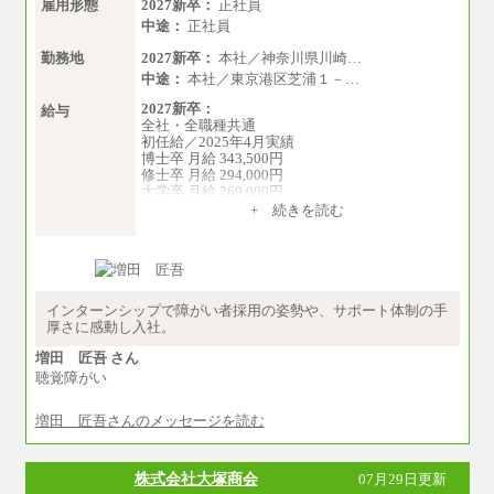
雇用形態
2027新卒：
正社員
中途：
正社員
勤務地
2027新卒：
本社／神奈川県川崎…
中途：
本社／東京港区芝浦１－…
2027新卒：
給与
全社・全職種共通
初任給／2025年4月実績
博士卒 月給 343,500円
修士卒 月給 294,000円
大学卒 月給 269,000円
※試用期間の給与に変更はございません
+ 続きを読む
中途：
経験・能力を考慮し、下記を下限として決定し
ます。
2025年新卒初任給 大学卒／月給 大学卒269,000
円
インターンシップで障がい者採用の姿勢や、サポート体制の手
厚さに感動し入社。
増田 匠吾 さん
聴覚障がい
増田 匠吾さんのメッセージを読む
株式会社大塚商会
07月29日更新