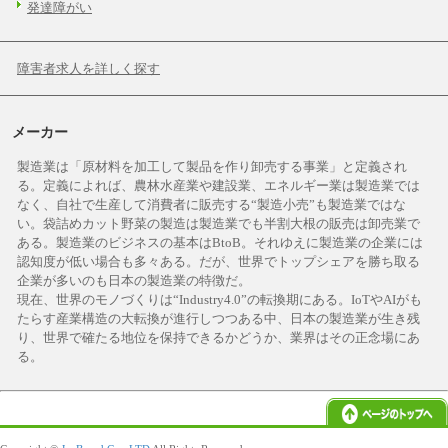
発達障がい
障害者求人を詳しく探す
メーカー
製造業は「原材料を加工して製品を作り卸売する事業」と定義され
る。定義によれば、農林水産業や建設業、エネルギー業は製造業では
なく、自社で生産して消費者に販売する“製造小売”も製造業ではな
い。袋詰めカット野菜の製造は製造業でも半割大根の販売は卸売業で
ある。製造業のビジネスの基本はBtoB。それゆえに製造業の企業には
認知度が低い場合も多々ある。だが、世界でトップシェアを勝ち取る
企業が多いのも日本の製造業の特徴だ。
現在、世界のモノづくりは“Industry4.0”の転換期にある。IoTやAIがも
たらす産業構造の大転換が進行しつつある中、日本の製造業が生き残
り、世界で確たる地位を保持できるかどうか、業界はその正念場にあ
る。