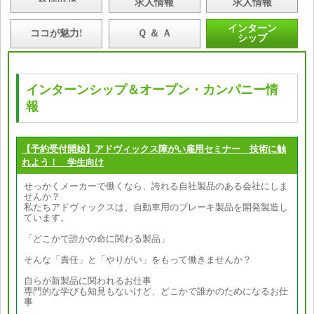
求人情報
求人情報
インターン
ココが魅力!
Ｑ ＆ Ａ
シップ
インターンシップ＆オープン・カンパニー情
報
【予約受付開始】アドヴィックス障がい雇用セミナー 技術に触
れよう！ 学生向け
せっかくメーカーで働くなら、誇れる自社製品のある会社にしま
せんか？
私たちアドヴィックスは、自動車用のブレーキ製品を開発製造し
ています。
「どこかで誰かの命に関わる製品」
そんな「責任」と「やりがい」をもって働きませんか？
自らが新製品に関われるお仕事
専門的な学びも知見もないけど、どこかで誰かのためになるお仕
事