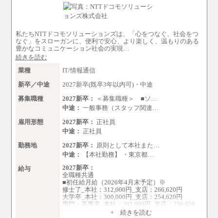
・高専卒（専攻科）／月給206,400円
・高専卒（本科）月給197,800円
・短大卒／月給197,800円
・専門卒（2年）／月給197,800円
私たちNTTドコモソリューションズは、「心をつなぐ、社会をつ
※試用期間中も給与に変更はございません。
なぐ」をスローガンに、便利で安心、より楽しく、温もりのある
豊かなコミュニケーション社会の実現…
中途：
続きを読む
（１）（２）
月給：270,000円～
業種
IT/情報通信
想定年収：490万円～1,100万円
年収例：
新卒／中途
2027新卒(既卒3年以内可)・中途
・610万円/28歳・月給34万円
・1,090万円/38歳・月給59万円 *残業代・家族
募集職種
2027新卒：
＜募集職種＞ ■ソ…
手当対象外
中途：
一般事務（スタッフ関連…
（３）
雇用形態
2027新卒：
正社員
月給：190,000円～
中途：
正社員
想定年収：340万円～610万円
年収例：
勤務地
2027新卒：
原則として本社また…
・460万円/28歳・月給26万円
・520万円/32歳・月給29万円
中途：
【本社勤務】 ・東京都…
2027新卒：
（４）
給与
全職種共通
月給：201,000円～
■初任給月給（2026年4月末予定）※
想定年収：360万円～680万円
修士了_本社：312,000円_支店：266,620円
年収例：
大学卒_本社：300,000円_支店：254,620円
・520万円/32歳・月給29万円
専門・高専卒_本社：282,000円_支店：236,620
円
年収例は賞与含む、残業代・家族手当含まず
+ 続きを読む