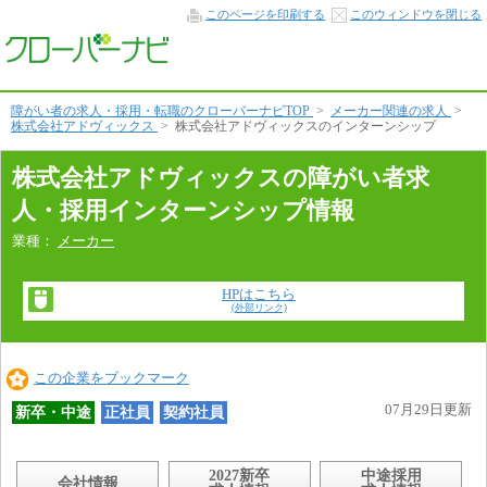
イ
このページを印刷する
このウィンドウを閉じる
ン
タ
ー
ン
シ
ッ
障がい者の求人・採用・転職のクローバーナビTOP
>
メーカー関連の求人
>
プ
株式会社アドヴィックス
>
株式会社アドヴィックスのインターンシップ
情
報！
本
株式会社アドヴィックスの障がい者求
文
へ
人・採用インターンシップ情報
業種：
メーカー
HPはこちら
(外部リンク)
この企業をブックマーク
07月29日更新
新卒・中途
正社員
契約社員
2027新卒
中途採用
会社情報