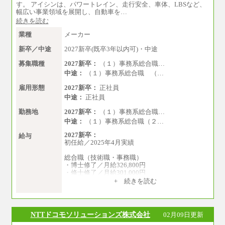
※試用期間中の給与に変更はありません。
す。 アイシンは、パワートレイン、走行安全、車体、LBSなど、
※経験・能力を考慮し、当社規定により決定い
幅広い事業領域を展開し、自動車を…
たします。
続きを読む
業種
メーカー
新卒／中途
2027新卒(既卒3年以内可)・中途
募集職種
2027新卒：
（１）事務系総合職…
中途：
（１）事務系総合職 （…
雇用形態
2027新卒：
正社員
中途：
正社員
勤務地
2027新卒：
（１）事務系総合職…
中途：
（１）事務系総合職（２…
2027新卒：
給与
初任給／2025年4月実績
総合職（技術職・事務職）
・博士修了／月給326,800円
・修士修了／月給301,000円
・大学卒／月給282,000円
+ 続きを読む
・高専卒（専攻科）／月給282,000円
・高専卒（本科）／月給256,000円
一般事務職
NTTドコモソリューションズ株式会社
02月09日更新
・博士修了、修士修了、大学卒／月給206,400円