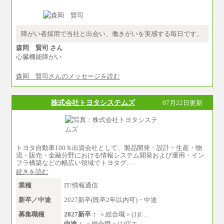
※経験・年齢などを考慮のうえ、当社規程によ
り優遇します。
※業務内容・勤務形態に応じて、上記給与の範
囲内でご相談をさせていただく事があります
※試用期間中も給与に変更はございません
障がい者採用で当社と出会い、働きがいを実感する毎日です。
森岡 賢司 さん
心臓機能障がい
森岡 賢司さんのメッセージを読む
株式会社トヨタシステムズ
07月22日更新
トヨタ自動車100％出資会社として、製品開発・設計・生産・物
流・販売・金融分野における情報システム開発および運用・イン
フラ構築などの幅広い領域でトヨタグ…
続きを読む
業種
IT/情報通信
新卒／中途
2027新卒(既卒2年以内可)・中途
募集職種
2027新卒：
＜総合職＞(1)I…
中途：
＜総合職＞(1)ITエ…