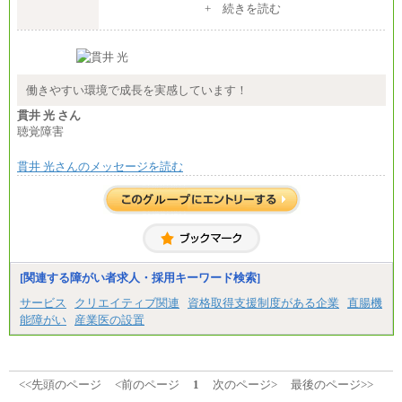
整給
+ 続きを読む
※詳細はJTBキャリアサイトよりご確認ください。
■(株)JTB商事
総合職 月給208,000～235,000円
エリア総合職 月給180,000～205,000円＋地域手当
※詳細はJTBキャリアサイトよりご確認ください。
働きやすい環境で成長を実感しています！
■(株)JTBパブリッシング ※2027年新卒募集終了
貫井 光 さん
総合職 月給271,000円
聴覚障害
■(株)JTBビジネストラベルソリューションズ
貫井 光さんのメッセージを読む
総合職 月給220,000～230,000円＋地域間調整給
エリア総合職 月給206,000円～214,000＋地域間調
整給
※詳細はJTBキャリアサイトよりご確認ください。
■(株)JTBコミュニケーションデザイン
総合職 月給230,000円
みなし残業手当：20,000円（一律支給）※みなし
残業手当の残業時間は10.43時間。
[関連する障がい者求人・採用キーワード検索]
※超過勤務手当：みなし残業時間を超える残業時
サービス
クリエイティブ関連
資格取得支援制度がある企業
直腸機
間に応じて、時間外手当等を支給。
能障がい
産業医の設置
エリアサポート職 月給188,000円
※超過勤務手当：残業時間については全額時間外
手当を支給。
■（株）JTBグローバルマーケティング＆トラベル
<<先頭のページ
<前のページ
1
次のページ>
最後のページ>>
総合職 月給242,000円＋地域間調整給