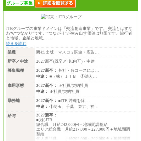
JTBグループの事業ドメインは「交流創造事業」です。 交流とはすな
わち“つながり”です。“つながり”が生み出す価値は無限です。旅行者
と地域、企業と地域、…
続きを読む
業種
商社/出版・マスコミ関連・広告…
新卒／中途
2027新卒(既卒3年以内可)・中途
募集職種
2027新卒：
各社・各コースによ…
中途：
■（株）ＪＴＢ ①法人…
雇用形態
2027新卒：
正社員/契約社員
中途：
正社員/契約社員
勤務地
2027新卒：
■JTB 沖縄を除…
中途：
①埼玉、千葉、東京、神…
2027新卒：
給与
■(株)JTB
総合職 月給242,000円＋地域間調整給
エリア総合職 月給217,000～227,000円＋地域間調
整給
個人専門職 月給202,000～202,000円＋地域間調