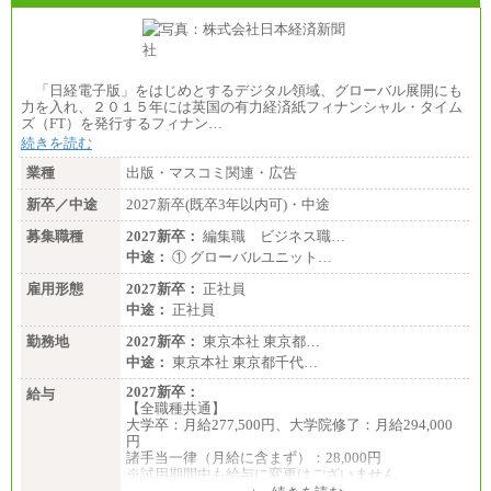
「日経電子版」をはじめとするデジタル領域、グローバル展開にも
力を入れ、２０１５年には英国の有力経済紙フィナンシャル・タイム
ズ（FT）を発行するフィナン…
続きを読む
業種
出版・マスコミ関連・広告
新卒／中途
2027新卒(既卒3年以内可)・中途
募集職種
2027新卒：
編集職 ビジネス職…
中途：
① グローバルユニット…
雇用形態
2027新卒：
正社員
中途：
正社員
勤務地
2027新卒：
東京本社 東京都…
中途：
東京本社 東京都千代…
2027新卒：
給与
【全職種共通】
大学卒：月給277,500円、大学院修了：月給294,000
円
諸手当一律（月給に含まず）：28,000円
※試用期間中も給与に変更はございません
中途：