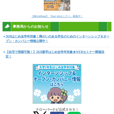
【〓SoftBank】「Real Jobセミナー」募集中！
事務局からのお知らせ
2028はじめ全学年対象！障がいのある学生のためのインターンシップ＆オー
プン・カンパニー情報公開中！
【自宅で視聴可能！】2028新卒はじめ全学年対象★WEBセミナー開催決
定！
クローバーナビ公式ＳＮＳ！