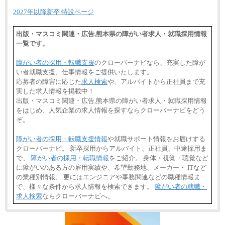
⑥月給33万円～48万円
2027年以降新卒 特設ページ
⑦月給271,000円以上
⑧～⑮月給200,000円〜月給400,000円
⑯月給185,000円以上
出版・マスコミ関連・広告,熊本県の障がい者求人・就職採用情報
⑰月給237,000円以上
一覧です。
⑱月給212,000円以上
⑲東京：月給202,000 円以上 、京都：月給193,000 円
以上
障がい者の採用・転職支援
のクローバーナビなら、充実した障が
⑳月給205,000円以上
い者就職支援、仕事情報をご提供いたします。
㉑月給185,000 円以上
㉒月給185,000 円以上
応募者の障害に応じた
求人検索
や、アルバイトから正社員まで充
㉓月給224,500円以上
実した求人情報を掲載中！
※全コース共通※ 能力・経験・勤務地などにより
出版・マスコミ関連・広告,熊本県の障がい者求人・就職採用情報
異なります
をはじめ、人気企業の求人情報を探すならクローバーナビをどう
※試用期間中も給与に変更はございません。
ぞ。
障がい者の採用・転職支援情報
や就職サポート情報をお届けする
クローバーナビ。 新卒採用からアルバイト、正社員、中途採用ま
で、
障がい者の採用・転職情報
をご紹介。 身体・視覚・聴覚など
に障がいのある方の雇用実績や、希望勤務地、メーカー・ ITなど
の業種別情報、 更にはエンジニアや事務関連などの職種情報ま
で、様々な条件から求人情報を検索できます。
障がい者の就職・
求人検索
ならクローバーナビへ。