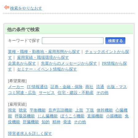
訪日事業職 月給202,000～227,000円＋地域間調整
給
検索をやりなおす
※詳細はJTBキャリアサイトよりご確認ください。
■(株)JTBビジネストランスフォーム
総合職 月給205,000～225,000円＋地域間調整給
他の条件で検索
エリア総合職 月給185,000円＋地域間調整給
※詳細はJTBキャリアサイトよりご確認ください。
キーワードで探す
■(株)JTBデータサービス ※2027年新卒募集終了
総合職 月給186,000～194,000円＋地域手当
業種・職種・勤務地・雇用形態から探す
｜
チェックポイントから探
※詳細はJTBキャリアサイトよりご確認ください。
す
｜
雇用実績・職場環境から探す
■I&Jデジタルイノベーション(株)
企業名から探す
｜
先輩からのメッセージから探す
｜
PR情報から探
総合職 月給224,500～242,600円＋地域手当
す
｜
セミナー・イベント情報から探す
※詳細はJTBキャリアサイトよりご確認ください。
[希望業種]
＜有期社員コース＞
■(株)JTBビジネストランスフォーム
メーカー
IT/情報通信
証券・金融・保険
商社
流通
出版・マス
有期契約職 月給185,000～195,000円
コミ関連・広告
サービス
住宅・建設・不動産
その他
※詳細はJTBキャリアサイトよりご確認ください。
[雇用実績]
■(株)JTBパブリッシング ※2027年新卒募集終了
総合職 月給241,000円
視覚
聴覚
平衡機能
音声言語機能
上肢
下肢
体幹機能
心臓機
中途：
能
呼吸器機能
じん臓機能
ぼうこう機能
直腸機能
小腸機能
免
①月給227,000円以上
疫機能
肝臓機能
知的
精神
発達
その他
②月給212,000円以上
③月給172,500円以上
④月給23万円～37万円
障害者求人を詳しく探す
⑤月給20万円～25万円