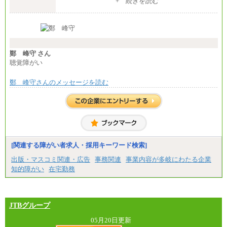
+ 続きを読む
【全職種共通】
月給370,000円～
※経験・能力等を考慮の上、当社規定により決定し
ます。
※試用期間中も給与に変更はございません。
※想定年収 6,000,000円～（住居費補助、子手当など
の各種手当を含む金額です）
鄭 峰守 さん
聴覚障がい
鄭 峰守さんのメッセージを読む
[関連する障がい者求人・採用キーワード検索]
出版・マスコミ関連・広告
事務関連
事業内容が多岐にわたる企業
知的障がい
在宅勤務
JTBグループ
05月20日更新