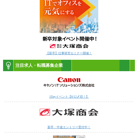
【新卒】仕事研究セミナー開催！
注目求人・転職募集企業
1Dayイベント【8/12〆切！】
新卒・中途エントリー受付中！