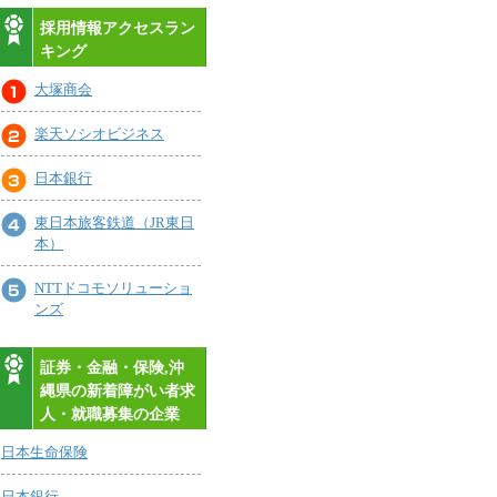
採用情報アクセスラン
キング
大塚商会
楽天ソシオビジネス
日本銀行
東日本旅客鉄道（JR東日
本）
NTTドコモソリューショ
ンズ
証券・金融・保険,沖
縄県の新着障がい者求
人・就職募集の企業
日本生命保険
日本銀行