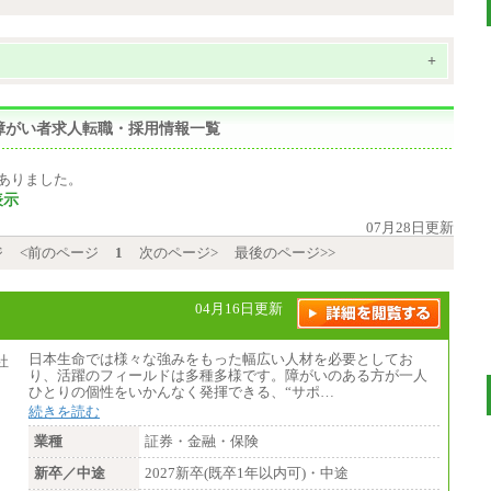
+
障がい者求人転職・採用情報一覧
ありました。
表示
07月28日更新
ジ
<前のページ
1
次のページ>
最後のページ>>
04月16日更新
日本生命では様々な強みをもった幅広い人材を必要としてお
り、活躍のフィールドは多種多様です。障がいのある方が一人
ひとりの個性をいかんなく発揮できる、“サポ…
続きを読む
業種
証券・金融・保険
新卒／中途
2027新卒(既卒1年以内可)・中途