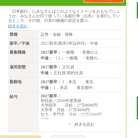
「日本銀行」にみなさんはどのようなイメージをおもちでしょ
うか。みなさんが日々使っている銀行券（お札）を発行してい
るところ、その他、日本の物価の安定を図り…
続きを読む
業種
証券・金融・保険
新卒／中途
2027新卒(既卒3年以内可)・中途
募集職種
2027新卒：
一般職 ・実務のエ…
中途：
（１）一般職 ・実務の…
雇用形態
2027新卒：
正社員
中途：
正社員/契約社員
勤務地
2027新卒：
1．本店 東京…
中途：
1．本店 東京都中…
2027新卒：
給与
初任給／2026年度実績
大学院卒 月給：27万8000円
大学卒 月給：27万4000円
短大・専門卒 月給：25万2000円
中途：
（１）（２）共通
+ 続きを読む
月給：24万0000円～34万8420円
※職務経験等を考慮し決定いたします。
※試用期間中も給与に変更はございません