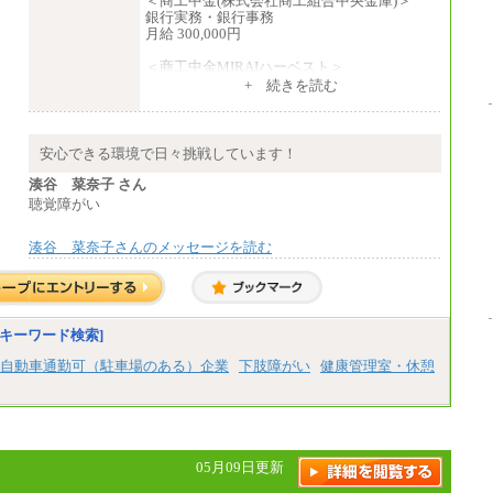
＜商工中金(株式会社商工組合中央金庫)＞
銀行実務・銀行事務
月給 300,000円
＜商工中金MIRAIハーベスト＞
月給 230,000円
+ 続きを読む
※試用期間中も給与に変更はございません
安心できる環境で日々挑戦しています！
湊谷 菜奈子 さん
聴覚障がい
湊谷 菜奈子さんのメッセージを読む
キーワード検索]
自動車通勤可（駐車場のある）企業
下肢障がい
健康管理室・休憩
05月09日更新