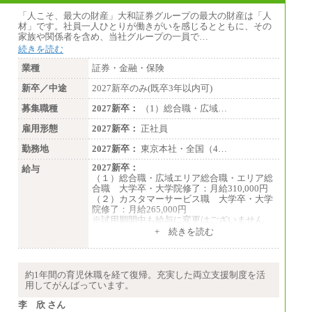
「人こそ、最大の財産」大和証券グループの最大の財産は「人
材」です。社員一人ひとりが働きがいを感じるとともに、その
家族や関係者を含め、当社グループの一員で…
続きを読む
業種
証券・金融・保険
新卒／中途
2027新卒のみ(既卒3年以内可)
募集職種
2027新卒：
（1）総合職・広域…
雇用形態
2027新卒：
正社員
勤務地
2027新卒：
東京本社・全国（4…
2027新卒：
給与
（１）総合職・広域エリア総合職・エリア総
合職 大学卒・大学院修了：月給310,000円
（２）カスタマーサービス職 大学卒・大学
院修了：月給265,000円
※試用期間中も給与に変更はございません
+ 続きを読む
約1年間の育児休職を経て復帰。充実した両立支援制度を活
用してがんばっています。
李 欣 さん