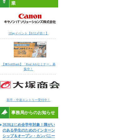
業
1Dayイベント【8/12〆切！】
【〓SoftBank】「Real Jobセミナー」募
集中！
新卒・中途エントリー受付中！
事務局からのお知らせ
2028はじめ全学年対象！障がい
のある学生のためのインターン
シップ＆オープン・カンパニー