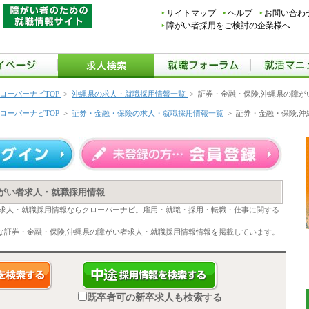
サイトマップ
ヘルプ
お問い合わ
障がい者採用をご検討の企業様へ
ローバーナビTOP
>
沖縄県の求人・就職採用情報一覧
>
証券・金融・保険,沖縄県の障が
ローバーナビTOP
>
証券・金融・保険の求人・就職採用情報一覧
>
証券・金融・保険,
障がい者求人・就職採用情報
者求人・就職採用情報ならクローバーナビ。雇用・就職・採用・転職・仕事に関する
な証券・金融・保険,沖縄県の障がい者求人・就職採用情報情報を掲載しています。
既卒者可の新卒求人も検索する