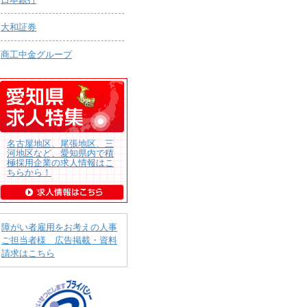
大和証券
商工中金グループ
名古屋地区、尾張地区、三
河地区など、愛知県内で積
極採用企業の求人情報はこ
ちらから！
障がい者雇用をお考えの人事
ご担当者様 広告掲載・資料
請求はこちら