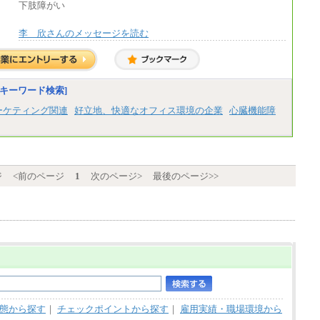
下肢障がい
李 欣さんのメッセージを読む
キーワード検索]
ーケティング関連
好立地、快適なオフィス環境の企業
心臓機能障
ジ
<前のページ
1
次のページ>
最後のページ>>
態から探す
｜
チェックポイントから探す
｜
雇用実績・職場環境から