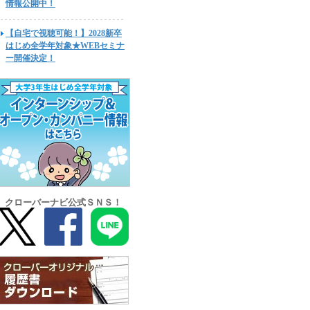
情報公開中！
【自宅で視聴可能！】2028新卒
はじめ全学年対象★WEBセミナ
ー開催決定！
クローバーナビ公式ＳＮＳ！