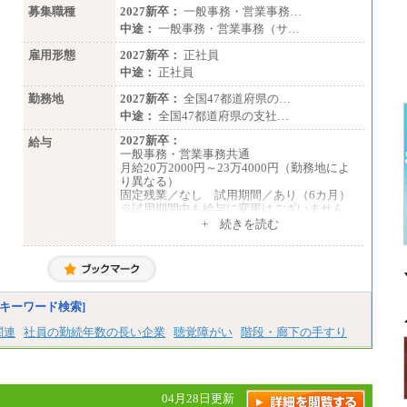
募集職種
2027新卒：
一般事務・営業事務…
中途：
一般事務・営業事務（サ…
雇用形態
2027新卒：
正社員
中途：
正社員
勤務地
2027新卒：
全国47都道府県の…
中途：
全国47都道府県の支社…
2027新卒：
給与
一般事務・営業事務共通
月給20万2000円～23万4000円（勤務地によ
り異なる）
固定残業／なし 試用期間／あり（6カ月）
※試用期間中も給与に変更はございません
中途：
+ 続きを読む
一般事務・営業事務共通
月給20万2000円～23万4000円（勤務地によ
り異なる）
固定残業／なし 試用期間／あり（6か月）
※試用期間中も給与に変更はございません。
キーワード検索]
関連
社員の勤続年数の長い企業
聴覚障がい
階段・廊下の手すり
04月28日更新