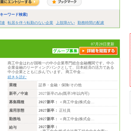
キーワード検索]
関連
転居を伴う転勤のない企業
上肢障がい
勤務時間の配慮
07月28日更新
商工中金はわが国唯一の中小企業専門総合金融機関です。中小
企業金融のリーディングバンクとして、日本経済の活力である
中小企業とともに歩んでいます。 商工中金…
続きを読む
業種
証券・金融・保険/その他
新卒／中途
2027新卒のみ(既卒3年以内可)
募集職種
2027新卒：
＜商工中金(株式会…
雇用形態
2027新卒：
正社員
勤務地
2027新卒：
＜商工中金(株式会…
2027新卒：
給与