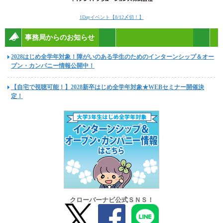
1Dayイベント【8/12〆切！】
事務局からのお知らせ
2028はじめ全学年対象！障がいのある学生のためのインターンシップ＆オー
プン・カンパニー情報公開中！
【自宅で視聴可能！】2028新卒はじめ全学年対象★WEBセミナー開催決
定！
クローバーナビ公式ＳＮＳ！