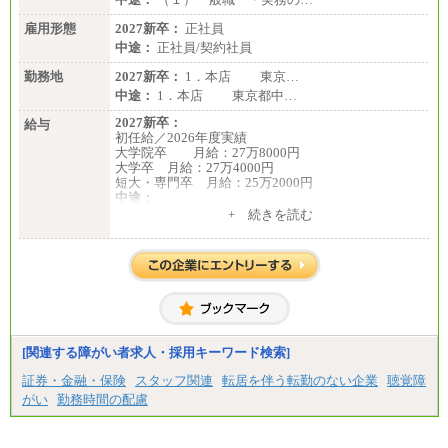
雇用形態
2027新卒：
正社員
中途：
正社員/契約社員
勤務地
2027新卒：
1．本店 東京…
中途：
1．本店 東京都中…
2027新卒：
給与
初任給／2026年度実績
大学院卒 月給：27万8000円
大学卒 月給：27万4000円
短大・専門卒 月給：25万2000円
中途：
（１）（２）共通
+ 続きを読む
月給：24万0000円～34万8420円
※職務経験等を考慮し決定いたします。
※試用期間中も給与に変更はございません
[関連する障がい者求人・採用キーワード検索]
証券・金融・保険
スタッフ関連
転居を伴う転勤のない企業
聴覚障
がい
勤務時間の配慮