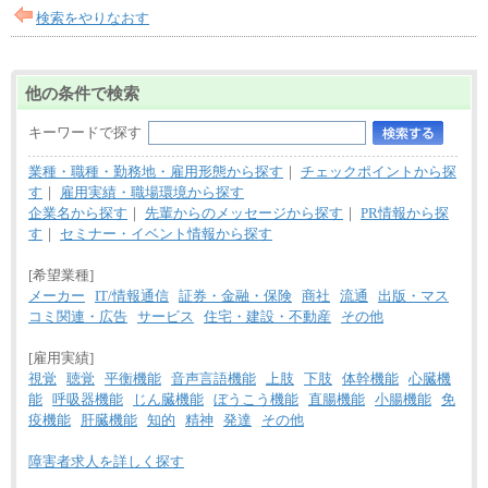
検索をやりなおす
他の条件で検索
キーワードで探す
業種・職種・勤務地・雇用形態から探す
｜
チェックポイントから探
す
｜
雇用実績・職場環境から探す
企業名から探す
｜
先輩からのメッセージから探す
｜
PR情報から探
す
｜
セミナー・イベント情報から探す
[希望業種]
メーカー
IT/情報通信
証券・金融・保険
商社
流通
出版・マス
コミ関連・広告
サービス
住宅・建設・不動産
その他
[雇用実績]
視覚
聴覚
平衡機能
音声言語機能
上肢
下肢
体幹機能
心臓機
能
呼吸器機能
じん臓機能
ぼうこう機能
直腸機能
小腸機能
免
疫機能
肝臓機能
知的
精神
発達
その他
障害者求人を詳しく探す