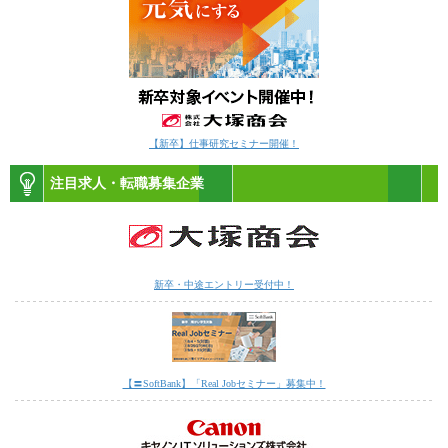
【新卒】仕事研究セミナー開催！
注目求人・転職募集企業
新卒・中途エントリー受付中！
【〓SoftBank】「Real Jobセミナー」募集中！