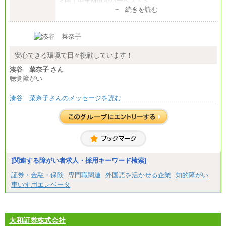
＜商工中金MIRAIハーベスト＞
月給 230,000円
+ 続きを読む
※試用期間中も給与に変更はございません
安心できる環境で日々挑戦しています！
湊谷 菜奈子 さん
聴覚障がい
湊谷 菜奈子さんのメッセージを読む
[関連する障がい者求人・採用キーワード検索]
証券・金融・保険
専門職関連
外国語を活かせる企業
知的障がい
車いす用エレベータ
大和証券株式会社