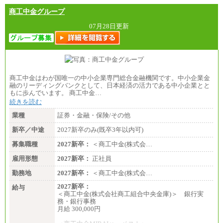
商工中金グループ
07月28日更新
商工中金はわが国唯一の中小企業専門総合金融機関です。中小企業金
融のリーディングバンクとして、日本経済の活力である中小企業とと
もに歩んでいます。 商工中金…
続きを読む
業種
証券・金融・保険/その他
新卒／中途
2027新卒のみ(既卒3年以内可)
募集職種
2027新卒：
＜商工中金(株式会…
雇用形態
2027新卒：
正社員
勤務地
2027新卒：
＜商工中金(株式会…
2027新卒：
給与
＜商工中金(株式会社商工組合中央金庫)＞ 銀行実
務・銀行事務
月給 300,000円