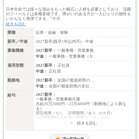
日本生命では様々な強みをもった幅広い人材を必要としており、活躍
のフィールドは多種多様です。障がいのある方が一人ひとりの個性を
いかんなく発揮できる、“サポ…
続きを読む
業種
証券・金融・保険
新卒／中途
2027新卒(既卒1年以内可)・中途
募集職種
2027新卒：
一般事務・営業事務…
中途：
一般事務・営業事務（サ…
雇用形態
2027新卒：
正社員
中途：
正社員
勤務地
2027新卒：
全国47都道府県の…
中途：
全国47都道府県の支社…
2027新卒：
給与
一般事務・営業事務共通
月給20万2000円～23万4000円（勤務地により異な
る）
固定残業／なし 試用期間／あり（6カ月）
※試用期間中も給与に変更はございません
中途：
+ 続きを読む
一般事務・営業事務共通
月給20万2000円～23万4000円（勤務地により異な
る）