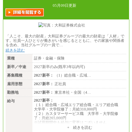
05月09日更新
「人こそ、最大の財産」大和証券グループの最大の財産は「人材」で
す。社員一人ひとりが働きがいを感じるとともに、その家族や関係者
を含め、当社グループの一員で…
続きを読む
業種
証券・金融・保険
新卒／中途
2027新卒のみ(既卒3年以内可)
募集職種
2027新卒：
（1）総合職・広域…
雇用形態
2027新卒：
正社員
勤務地
2027新卒：
東京本社・全国（4…
2027新卒：
給与
（１）総合職・広域エリア総合職・エリア総合職
大学卒・大学院修了：月給310,000円
（２）カスタマーサービス職 大学卒・大学院修
了：月給265,000円
※試用期間中も給与に変更はございません
+ 続きを読む