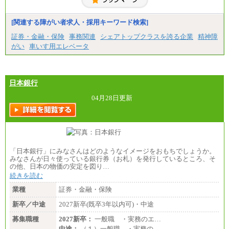
固定残業／なし 試用期間／あり（6か月）
※試用期間中も給与に変更はございません。
[関連する障がい者求人・採用キーワード検索]
証券・金融・保険
事務関連
シェアトップクラスを誇る企業
精神障
がい
車いす用エレベータ
日本銀行
04月28日更新
「日本銀行」にみなさんはどのようなイメージをおもちでしょうか。
みなさんが日々使っている銀行券（お札）を発行しているところ、そ
の他、日本の物価の安定を図り…
続きを読む
業種
証券・金融・保険
新卒／中途
2027新卒(既卒3年以内可)・中途
募集職種
2027新卒：
一般職 ・実務のエ…
中途：
（１）一般職 ・実務の…