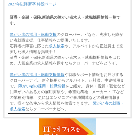
2027年以降新卒 特設ページ
証券・金融・保険,新潟県の障がい者求人・就職採用情報一覧で
す。
障がい者の採用・転職支援
のクローバーナビなら、充実した障が
い者就職支援、仕事情報をご提供いたします。
応募者の障害に応じた
求人検索
や、アルバイトから正社員まで充
実した求人情報を掲載中！
証券・金融・保険,新潟県の障がい者求人・就職採用情報をはじ
め、人気企業の求人情報を探すならクローバーナビをどうぞ。
障がい者の採用・転職支援情報
や就職サポート情報をお届けする
クローバーナビ。 新卒採用からアルバイト、正社員、中途採用ま
で、
障がい者の採用・転職情報
をご紹介。 身体・視覚・聴覚など
に障がいのある方の雇用実績や、希望勤務地、メーカー・ ITなど
の業種別情報、 更にはエンジニアや事務関連などの職種情報ま
で、様々な条件から求人情報を検索できます。
障がい者の就職・
求人検索
ならクローバーナビへ。