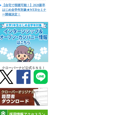
【自宅で視聴可能！】2028新卒
はじめ全学年対象★WEBセミナ
ー開催決定！
クローバーナビ公式ＳＮＳ！
採用情報アクセスラン