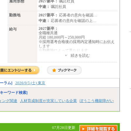
雇用形態
2027新卒：
嘱託社員
中途：
嘱託社員
勤務地
2027新卒：
応募者の意向を確認…
中途：
応募者の意向を確認の上…
2027新卒：
給与
全職種共通
月給 180,000円～250,000円
※採用選考合格後の採用内定通知時にお伝え
します
※勤務地によって異なります
+ 続きを読む
中途：
全職種共通
月給 200,000円～250,000円
入社時の処遇は経験・能力を考慮の上、当社
規程により決定します。
具体的な金額は採用選考合格後に採用内定通
ーラム]
2026/9/5 (土) 東京
知時にお伝えします。
キーワード検索]
ィング関連
人材育成制度が充実している企業
ぼうこう機能障がい
07月28日更新