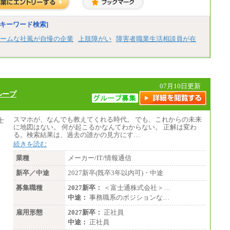
キーワード検索]
ームな社風が自慢の企業
上肢障がい
障害者職業生活相談員が在
07月10日更新
ループ
スマホが、なんでも教えてくれる時代。 でも、これからの未来
に地図はない。 何が起こるかなんてわからない。 正解は変わ
る。検索結果は、過去の誰かの見方にす…
続きを読む
業種
メーカー/IT/情報通信
新卒／中途
2027新卒(既卒3年以内可)・中途
募集職種
2027新卒：
＜富士通株式会社＞…
中途：
事務職系のポジションな…
雇用形態
2027新卒：
正社員
中途：
正社員