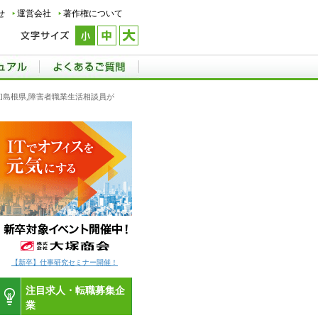
せ
運営会社
著作権について
用]島根県,障害者職業生活相談員が
【新卒】仕事研究セミナー開催！
注目求人・転職募集企
業