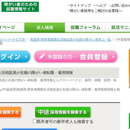
サイトマップ
ヘルプ
お問い合わ
障がい者採用をご検討の企業様へ
ローバーナビTOP
>
島根県,障害者職業生活相談員が在籍の障がい者求人一覧
>
[中途採
覧
業生活相談員が在籍の障がい者転職・雇用情報
相談員が在籍の障がい者転職・雇用情報ならクローバーナビ。雇用・就職・採用・転
[中途採用]島根県,障害者職業生活相談員が在籍の障がい者転職・雇用情報情報を掲
既卒者可の新卒求人も検索する