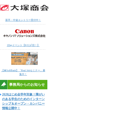
新卒・中途エントリー受付中！
1Dayイベント【8/12〆切！】
【〓SoftBank】「Real Jobセミナー」募
集中！
事務局からのお知らせ
2028はじめ全学年対象！障がい
のある学生のためのインターン
シップ＆オープン・カンパニー
情報公開中！