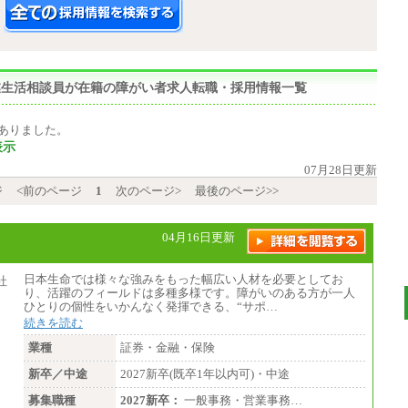
職業生活相談員が在籍の障がい者求人転職・採用情報一覧
ありました。
表示
07月28日更新
ジ
<前のページ
1
次のページ>
最後のページ>>
04月16日更新
日本生命では様々な強みをもった幅広い人材を必要としてお
り、活躍のフィールドは多種多様です。障がいのある方が一人
ひとりの個性をいかんなく発揮できる、“サポ…
続きを読む
業種
証券・金融・保険
新卒／中途
2027新卒(既卒1年以内可)・中途
募集職種
2027新卒：
一般事務・営業事務…