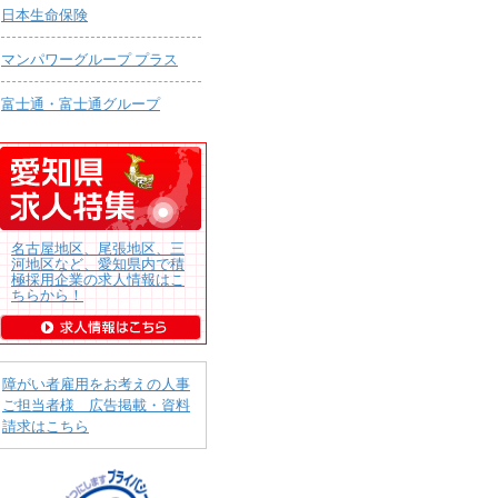
日本生命保険
マンパワーグループ プラス
富士通・富士通グループ
名古屋地区、尾張地区、三
河地区など、愛知県内で積
極採用企業の求人情報はこ
ちらから！
障がい者雇用をお考えの人事
ご担当者様 広告掲載・資料
請求はこちら