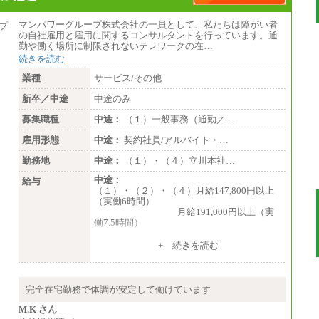
マンパワーグループ株式会社の一員として、私たちは障がい者
の自社雇用と雇用に関するコンサルタントを行っています。通
勤や働く場所に制限されないテレワークの在…
続きを読む
業種
サービス/その他
新卒／中途
中途のみ
募集職種
中途：
（１）一般事務（通勤／…
雇用形態
中途：
契約社員/アルバイト・…
勤務地
中途：
（１）・（４）立川本社…
中途：
給与
（１）・（２）・（４）月給147,800円以上
（実働6時間）
月給191,000円以上（実
働7.5時間）
（３）月給191,000円以上（実働7.5時間）
+ 続きを読む
（５）月給147,800円以上（実働6時間）
-----
時給 1,226円（実働4.5時間）
完全在宅勤務で体調が安定して働けています
※基本給に加算して以下手当有（いず
れも時間額換算額）
M.K さん
・退職金相当手当 37円