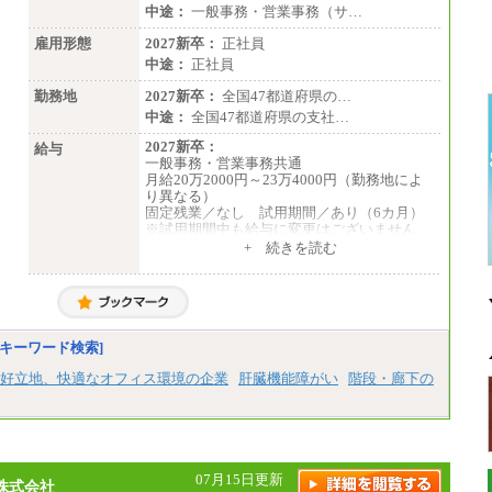
中途：
一般事務・営業事務（サ…
雇用形態
2027新卒：
正社員
中途：
正社員
勤務地
2027新卒：
全国47都道府県の…
中途：
全国47都道府県の支社…
2027新卒：
給与
一般事務・営業事務共通
月給20万2000円～23万4000円（勤務地によ
り異なる）
固定残業／なし 試用期間／あり（6カ月）
※試用期間中も給与に変更はございません
中途：
+ 続きを読む
一般事務・営業事務共通
月給20万2000円～23万4000円（勤務地によ
り異なる）
固定残業／なし 試用期間／あり（6か月）
※試用期間中も給与に変更はございません。
キーワード検索]
好立地、快適なオフィス環境の企業
肝臓機能障がい
階段・廊下の
07月15日更新
株式会社