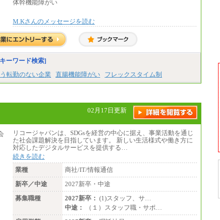
体幹機能障がい
・賞与相当手当 127円
合計時給額 1,390円
M.Kさんのメッセージを読む
※全ての求人において試用期間中も給与に変
更はございません。
キーワード検索]
う転勤のない企業
直腸機能障がい
フレックスタイム制
02月17日更新
リコージャパンは、SDGsを経営の中心に据え、事業活動を通じ
た社会課題解決を目指しています。 新しい生活様式や働き方に
対応したデジタルサービスを提供する…
続きを読む
業種
商社/IT/情報通信
新卒／中途
2027新卒・中途
募集職種
2027新卒：
(1)スタッフ、サ…
中途：
（１）スタッフ職・サポ…