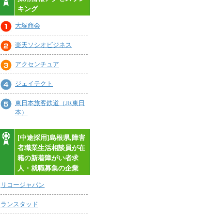
キング
大塚商会
楽天ソシオビジネス
アクセンチュア
ジェイテクト
東日本旅客鉄道（JR東日
本）
[中途採用]島根県,障害
者職業生活相談員が在
籍の新着障がい者求
人・就職募集の企業
リコージャパン
ランスタッド