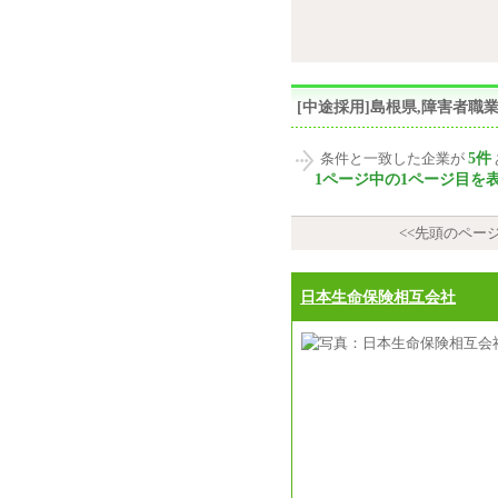
[中途採用]島根県,障害者
5件
条件と一致した企業が
1ページ中の1ページ目を
<<先頭のペー
日本生命保険相互会社