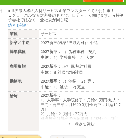
●世界最大級の人材サービス企業ランスタッドでのお仕事！
∟グローバルな安定基盤のもとで、自分らしく働けます。 ●特例
子会社ではなく、全社員が同じ職…
続きを読む
業種
サービス
新卒／中途
2027新卒(既卒3年以内可)・中途
募集職種
2027新卒：
1）労務事務…契約…
中途：
1）労務事務 2）人材…
雇用形態
2027新卒：
正社員/契約社員
中途：
正社員/契約社員
勤務地
2027新卒：
1）池袋 2）完…
中途：
1）池袋 2) 完全…
2027新卒：
給与
1）大学卒・大学院修了：月給21万円/短大・
専門・高専卒：月給20.5万円/高卒：月給19.7
万円
2）月給：21万円～27万円
※高校卒は既卒のみ応募可（2024～2026年
卒）
+ 続きを読む
中途：
1）月給：21万円～25万円
2）月給：21万円～27万円