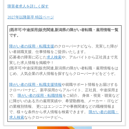
障害者求人を詳しく探す
2027年以降新卒 特設ページ
[既卒可/中途採用]販売関連,新潟県の障がい者転職・雇用情報一覧
です。
障がい者の採用・転職支援
のクローバーナビなら、充実した障が
い者就職支援、仕事情報をご提供いたします。
応募者の障害に応じた
求人検索
や、アルバイトから正社員まで充
実した求人情報を掲載中！
[既卒可/中途採用]販売関連,新潟県の障がい者転職・雇用情報をは
じめ、人気企業の求人情報を探すならクローバーナビをどうぞ。
障がい者の採用・転職支援情報
や就職サポート情報をお届けする
クローバーナビ。 新卒採用からアルバイト、正社員、中途採用ま
で、
障がい者の採用・転職情報
をご紹介。 身体・視覚・聴覚など
に障がいのある方の雇用実績や、希望勤務地、メーカー・ ITなど
の業種別情報、 更にはエンジニアや事務関連などの職種情報ま
で、様々な条件から求人情報を検索できます。
障がい者の就職・
求人検索
ならクローバーナビへ。