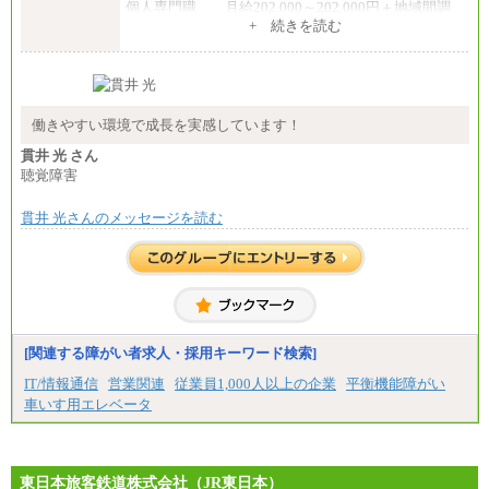
個人専門職 月給202,000～202,000円＋地域間調
整給
+ 続きを読む
※詳細はJTBキャリアサイトよりご確認ください。
■(株)JTB商事
総合職 月給208,000～235,000円
エリア総合職 月給180,000～205,000円＋地域手当
※詳細はJTBキャリアサイトよりご確認ください。
働きやすい環境で成長を実感しています！
■(株)JTBパブリッシング ※2027年新卒募集終了
貫井 光 さん
総合職 月給271,000円
聴覚障害
■(株)JTBビジネストラベルソリューションズ
貫井 光さんのメッセージを読む
総合職 月給220,000～230,000円＋地域間調整給
エリア総合職 月給206,000円～214,000＋地域間調
整給
※詳細はJTBキャリアサイトよりご確認ください。
■(株)JTBコミュニケーションデザイン
総合職 月給230,000円
みなし残業手当：20,000円（一律支給）※みなし
残業手当の残業時間は10.43時間。
[関連する障がい者求人・採用キーワード検索]
※超過勤務手当：みなし残業時間を超える残業時
IT/情報通信
営業関連
従業員1,000人以上の企業
平衡機能障がい
間に応じて、時間外手当等を支給。
車いす用エレベータ
エリアサポート職 月給188,000円
※超過勤務手当：残業時間については全額時間外
手当を支給。
東日本旅客鉄道株式会社（JR東日本）
■（株）JTBグローバルマーケティング＆トラベル