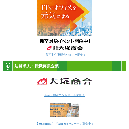
【新卒】仕事研究セミナー開催！
注目求人・転職募集企業
新卒・中途エントリー受付中！
【〓SoftBank】「Real Jobセミナー」募集中！