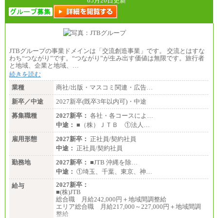
05月20日更新
JTBグループの事業ドメインは「交流創造事業」です。 交流とはすな
わち“つながり”です。“つながり”が生み出す価値は無限です。旅行者
と地域、企業と地域、…
続きを読む
業種
商社/出版・マスコミ関連・広告…
新卒／中途
2027新卒(既卒3年以内可)・中途
募集職種
2027新卒：
各社・各コースによ…
中途：
■（株）ＪＴＢ ①法人…
雇用形態
2027新卒：
正社員/契約社員
中途：
正社員/契約社員
勤務地
2027新卒：
■JTB 沖縄を除…
中途：
①埼玉、千葉、東京、神…
2027新卒：
給与
■(株)JTB
総合職 月給242,000円＋地域間調整給
エリア総合職 月給217,000～227,000円＋地域間調
整給