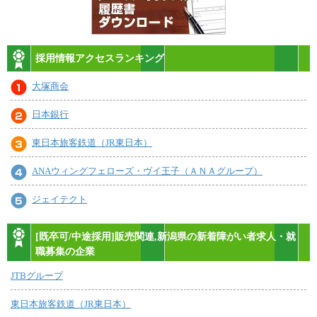
採用情報アクセスランキング
大塚商会
日本銀行
東日本旅客鉄道（JR東日本）
ANAウィングフェローズ・ヴイ王子（ＡＮＡグループ）
ジェイテクト
[既卒可/中途採用]販売関連,新潟県の新着障がい者求人・就
職募集の企業
JTBグループ
東日本旅客鉄道（JR東日本）