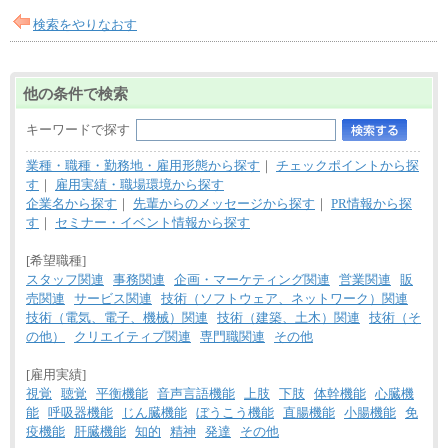
検索をやりなおす
他の条件で検索
キーワードで探す
業種・職種・勤務地・雇用形態から探す
｜
チェックポイントから探
す
｜
雇用実績・職場環境から探す
企業名から探す
｜
先輩からのメッセージから探す
｜
PR情報から探
す
｜
セミナー・イベント情報から探す
[希望職種]
スタッフ関連
事務関連
企画・マーケティング関連
営業関連
販
売関連
サービス関連
技術（ソフトウェア、ネットワーク）関連
技術（電気、電子、機械）関連
技術（建築、土木）関連
技術（そ
の他）
クリエイティブ関連
専門職関連
その他
[雇用実績]
視覚
聴覚
平衡機能
音声言語機能
上肢
下肢
体幹機能
心臓機
能
呼吸器機能
じん臓機能
ぼうこう機能
直腸機能
小腸機能
免
疫機能
肝臓機能
知的
精神
発達
その他