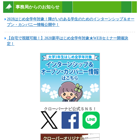
事務局からのお知らせ
2028はじめ全学年対象！障がいのある学生のためのインターンシップ＆オー
プン・カンパニー情報公開中！
【自宅で視聴可能！】2028新卒はじめ全学年対象★WEBセミナー開催決
定！
クローバーナビ公式ＳＮＳ！