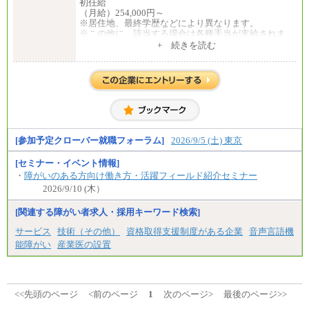
初任給
⑤月給20万円～25万円
（月給）254,000円～
⑥月給33万円～48万円
※居住地、最終学歴などにより異なります。
⑦月給271,000円以上
※この他に、該当する場合は各種手当が支給されま
⑧～⑮月給200,000円〜月給400,000円
す。
+ 続きを読む
⑯月給185,000円以上
※試用期間中も給与に変更はございません。
⑰月給237,000円以上
⑱月給212,000円以上
中途：
⑲東京：月給202,000 円以上 、京都：月給193,000 円
全職種共通
以上
初任給／月給263,000円～
⑳月給205,000円以上
※居住地、年齢により異なります。
㉑月給185,000 円以上
※この他に、該当する場合は各種手当が支給されま
㉒月給185,000 円以上
す。
㉓月給224,500円以上
※試用期間中も給与に変更はございません
[参加予定クローバー就職フォーラム]
2026/9/5 (土) 東京
※全コース共通※ 能力・経験・勤務地などにより
異なります
※試用期間中も給与に変更はございません。
[セミナー・イベント情報]
・
障がいのある方向け働き方・活躍フィールド紹介セミナー
2026/9/10 (木）
[関連する障がい者求人・採用キーワード検索]
サービス
技術（その他）
資格取得支援制度がある企業
音声言語機
能障がい
産業医の設置
<<先頭のページ
<前のページ
1
次のページ>
最後のページ>>