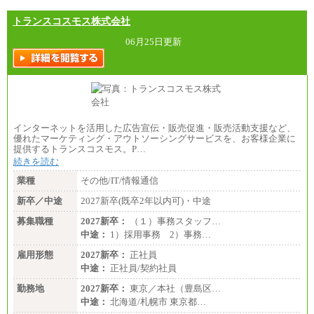
トランスコスモス株式会社
06月25日更新
インターネットを活用した広告宣伝・販売促進・販売活動支援など、
優れたマーケティング・アウトソーシングサービスを、お客様企業に
提供するトランスコスモス。P…
続きを読む
業種
その他/IT/情報通信
新卒／中途
2027新卒(既卒2年以内可)・中途
募集職種
2027新卒：
（１）事務スタッフ…
中途：
1）採用事務 2）事務…
雇用形態
2027新卒：
正社員
中途：
正社員/契約社員
勤務地
2027新卒：
東京／本社（豊島区…
中途：
北海道/札幌市 東京都…