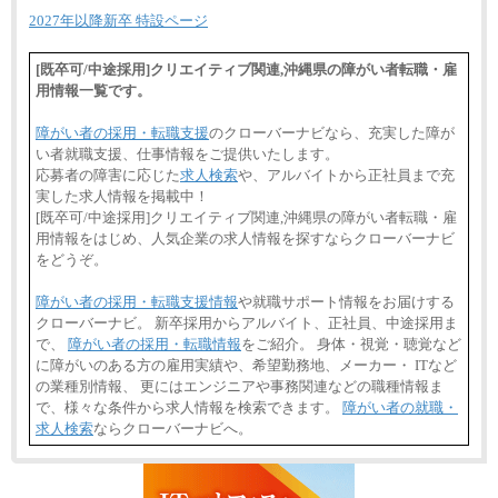
2027年以降新卒 特設ページ
[既卒可/中途採用]クリエイティブ関連,沖縄県の障がい者転職・雇
用情報一覧です。
障がい者の採用・転職支援
のクローバーナビなら、充実した障が
い者就職支援、仕事情報をご提供いたします。
応募者の障害に応じた
求人検索
や、アルバイトから正社員まで充
実した求人情報を掲載中！
[既卒可/中途採用]クリエイティブ関連,沖縄県の障がい者転職・雇
用情報をはじめ、人気企業の求人情報を探すならクローバーナビ
をどうぞ。
障がい者の採用・転職支援情報
や就職サポート情報をお届けする
クローバーナビ。 新卒採用からアルバイト、正社員、中途採用ま
で、
障がい者の採用・転職情報
をご紹介。 身体・視覚・聴覚など
に障がいのある方の雇用実績や、希望勤務地、メーカー・ ITなど
の業種別情報、 更にはエンジニアや事務関連などの職種情報ま
で、様々な条件から求人情報を検索できます。
障がい者の就職・
求人検索
ならクローバーナビへ。