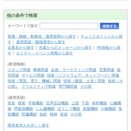
他の条件で検索
キーワードで探す
業種・職種・勤務地・雇用形態から探す
｜
チェックポイントから探
す
｜
雇用実績・職場環境から探す
企業名から探す
｜
先輩からのメッセージから探す
｜
PR情報から探
す
｜
セミナー・イベント情報から探す
[希望職種]
スタッフ関連
事務関連
企画・マーケティング関連
営業関連
販
売関連
サービス関連
技術（ソフトウェア、ネットワーク）関連
技術（電気、電子、機械）関連
技術（建築、土木）関連
技術（そ
の他）
クリエイティブ関連
専門職関連
その他
[雇用実績]
視覚
聴覚
平衡機能
音声言語機能
上肢
下肢
体幹機能
心臓機
能
呼吸器機能
じん臓機能
ぼうこう機能
直腸機能
小腸機能
免
疫機能
肝臓機能
知的
精神
発達
その他
障害者求人を詳しく探す