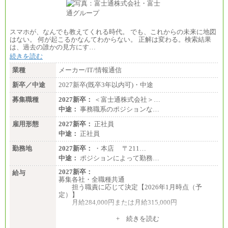
※交通費：月5万円まで
〔契約社員〕
札幌 ：時給1,100円～1,450円
スマホが、なんでも教えてくれる時代。 でも、これからの未来に地図
東京 ：時給1,226円～1,400円
はない。 何が起こるかなんてわからない。 正解は変わる。検索結果
横浜 ：時給1,225円～
は、過去の誰かの見方にす…
川口 ：時給1,150円～
続きを読む
大阪 ：時給1,177円～1,400円
佐世保：時給1,035円～
業種
メーカー/IT/情報通信
沖縄 ：時給1,025円～1,350円
※給与は実務経験・職種・配属部署によって異なり
新卒／中途
2027新卒(既卒3年以内可)・中途
ます
※交通費：月5万円まで
募集職種
2027新卒：
＜富士通株式会社＞…
中途：
事務職系のポジションな…
雇用形態
2027新卒：
正社員
中途：
正社員
勤務地
2027新卒：
・本店 〒211…
中途：
ポジションによって勤務…
2027新卒：
給与
募集各社・全職種共通
担う職責に応じて決定【2026年1月時点（予
定）】
月給284,000円または月給315,000円
※入社後早期から、自律的な業務遂行が求めら
+ 続きを読む
れる職務を担う方については、月額給与315,000円で