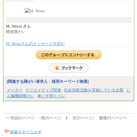
す。
なお、高度なスキルや専門性を持ち、より高
い職責を担う方については、さらに高い金額を個別
に設定します。
※習熟度を上げるための育成が一定期間必要で
上司の指示に基づき職務を遂行する方については、
M. Shirai さん
月額給与284,000円となります。
聴覚障がい
※個別に設定する給与については、選考の過程
で決定していきます。
M. Shiraiさんのメッセージを読む
※上記に加え、所定労働時間外に勤務をした場
合には、時間外勤務手当を支給します。
※試用期間中も給与に変更はございません。
中途：
＜募集各社・全職種共通＞
月給21万円以上～
※試用期間中の給与に変更はありません。
[関連する障がい者求人・採用キーワード検索]
※経験・能力を考慮し、当社規定により決定いたし
メーカー
クリエイティブ関連
社会貢献活動を実施している企業
じ
ます。
ん臓機能障がい
車いす用トイレ
<<先頭のページ
<前のページ
1
次のページ>
最後のページ>>
検索をやりなおす