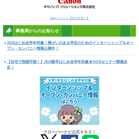
1Dayイベント【8/12〆切！】
事務局からのお知らせ
2028はじめ全学年対象！障がいのある学生のためのインターンシップ＆オー
プン・カンパニー情報公開中！
【自宅で視聴可能！】2028新卒はじめ全学年対象★WEBセミナー開催決
定！
クローバーナビ公式ＳＮＳ！