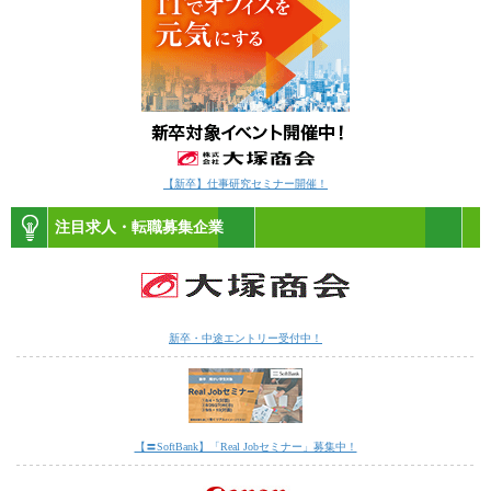
【新卒】仕事研究セミナー開催！
注目求人・転職募集企業
新卒・中途エントリー受付中！
【〓SoftBank】「Real Jobセミナー」募集中！