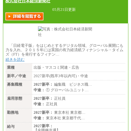
株式会社日本経済新聞社
05月21日更新
「日経電子版」をはじめとするデジタル領域、グローバル展開にも
力を入れ、２０１５年には英国の有力経済紙フィナンシャル・タイム
ズ（FT）を発行するフィナン…
続きを読む
業種
出版・マスコミ関連・広告
新卒／中途
2027新卒(既卒3年以内可)・中途
募集職種
2027新卒：
編集職 ビジネス職…
中途：
① グローバルユニット…
雇用形態
2027新卒：
正社員
中途：
正社員
勤務地
2027新卒：
東京本社 東京都…
中途：
東京本社 東京都千代…
2027新卒：
給与
【全職種共通】