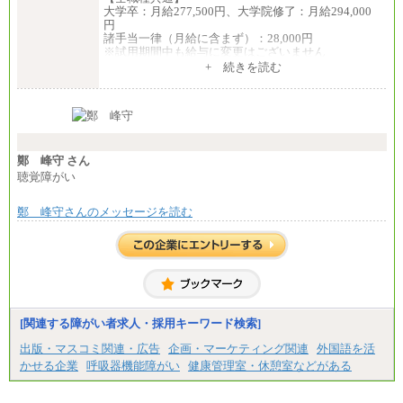
大学卒：月給277,500円、大学院修了：月給294,000
円
諸手当一律（月給に含まず）：28,000円
※試用期間中も給与に変更はございません
中途：
+ 続きを読む
【全職種共通】
月給370,000円～
※経験・能力等を考慮の上、当社規定により決定し
ます。
※試用期間中も給与に変更はございません。
※想定年収 6,000,000円～（住居費補助、子手当など
の各種手当を含む金額です）
鄭 峰守 さん
聴覚障がい
鄭 峰守さんのメッセージを読む
[関連する障がい者求人・採用キーワード検索]
出版・マスコミ関連・広告
企画・マーケティング関連
外国語を活
かせる企業
呼吸器機能障がい
健康管理室・休憩室などがある