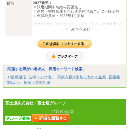
2027新卒：
給与
※試用期間中も給与変更無し
※住居・家族形態を問わず居住地域ごとに一律金額
※全職種共通・2025年4月実績
【居住地域：関東エリア（月給） 】※一律地域手当2
5,000円含む
+ 続きを読む
大学院卒：276,100円
大学卒：250,000円
高専卒：244,800円
短大・専門3年制卒：235,300円
短大・専門2年制卒：222,600円
専門1年制卒：212,900円
【居住地域：関西エリア（月給） 】※一律地域手当1
5,000円含む
[関連する障がい者求人・採用キーワード検索]
大学院卒：266,100円
大学卒：240,000円
IT/情報通信
技術（その他）
事業内容が多岐にわたる企業
直腸機
高専卒：234,800円
能障がい
病院へ通院配慮
短大・専門3年制卒：225,300円
短大・専門2年制卒：212,600円
専門1年制卒：202,900円
中途：
【全職種共通】
富士通株式会社・富士通グループ
〔正社員〕
月給212,900円～330,000円
07月10日更新
※実務経験に応じてご相談させていただきます（上
記金額を超える可能性あり）
※職種8）を除き、正社員の場合勤務地は本社のみと
なります