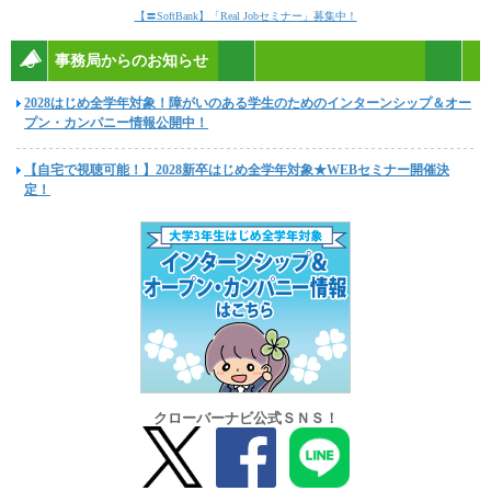
【〓SoftBank】「Real Jobセミナー」募集中！
事務局からのお知らせ
2028はじめ全学年対象！障がいのある学生のためのインターンシップ＆オー
プン・カンパニー情報公開中！
【自宅で視聴可能！】2028新卒はじめ全学年対象★WEBセミナー開催決
定！
クローバーナビ公式ＳＮＳ！