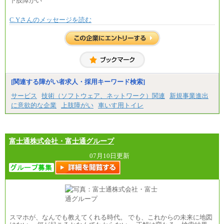
下肢障がい
㉑月給185,000 円以上
※全ての求人において試用期間中も給与に変更はご
㉒月給185,000 円以上
ざいません。
㉓月給224,500円以上
C.Yさんのメッセージを読む
※全コース共通※ 能力・経験・勤務地などにより
異なります
※試用期間中も給与に変更はございません。
[関連する障がい者求人・採用キーワード検索]
サービス
技術（ソフトウェア、ネットワーク）関連
新規事業進出
に意欲的な企業
上肢障がい
車いす用トイレ
富士通株式会社・富士通グループ
07月10日更新
スマホが、なんでも教えてくれる時代。 でも、これからの未来に地図