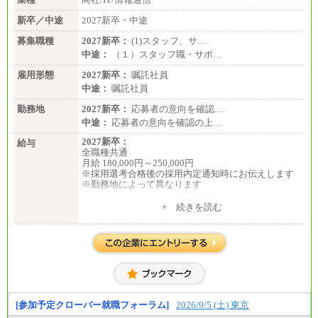
新卒／中途
2027新卒・中途
募集職種
2027新卒：
(1)スタッフ、サ…
中途：
（１）スタッフ職・サポ…
雇用形態
2027新卒：
嘱託社員
中途：
嘱託社員
勤務地
2027新卒：
応募者の意向を確認…
中途：
応募者の意向を確認の上…
2027新卒：
給与
全職種共通
月給 180,000円～250,000円
※採用選考合格後の採用内定通知時にお伝えします
※勤務地によって異なります
中途：
+ 続きを読む
全職種共通
月給 200,000円～250,000円
入社時の処遇は経験・能力を考慮の上、当社規程に
より決定します。
具体的な金額は採用選考合格後に採用内定通知時に
お伝えします。
[参加予定クローバー就職フォーラム]
2026/9/5 (土) 東京