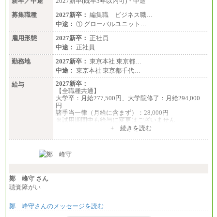
新卒／中途
2027新卒(既卒3年以内可)・中途
募集職種
2027新卒：
編集職 ビジネス職…
中途：
① グローバルユニット…
雇用形態
2027新卒：
正社員
中途：
正社員
勤務地
2027新卒：
東京本社 東京都…
中途：
東京本社 東京都千代…
2027新卒：
給与
【全職種共通】
大学卒：月給277,500円、大学院修了：月給294,000
円
諸手当一律（月給に含まず）：28,000円
※試用期間中も給与に変更はございません
中途：
+ 続きを読む
【全職種共通】
月給370,000円～
※経験・能力等を考慮の上、当社規定により決定し
ます。
※試用期間中も給与に変更はございません。
※想定年収 6,000,000円～（住居費補助、子手当など
の各種手当を含む金額です）
鄭 峰守 さん
聴覚障がい
鄭 峰守さんのメッセージを読む