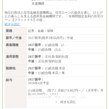
独立行政法人住宅金融支援機構は、住宅ローンの提供を通じ、ひとび
との暮らしを支える政府系金融機関です。 ・全期間固定金利の住宅ロ
ーン【フラット３５】の提…
続きを読む
業種
証券・金融・保険
新卒／中途
2027新卒(既卒3年以内可)・中途
募集職種
2027新卒：
(1)総合職 (2…
中途：
(1)総合職 (2)エ…
雇用形態
2027新卒：
正社員/契約社員
中途：
正社員/契約社員
勤務地
2027新卒：
(1)総合職 本店…
中途：
(1)総合職 本店／東…
2027新卒：
給与
2026年4月予定
(1) 総合職 （院了）月給274,862円～／（大学卒）月
給245,000円～（※1）
(2) エリア総合職 月給233,410円～（※1）
(3) アシスタントスタッフ 日給9,800円～12,500円
+ 続きを読む
（※2）
※１ 試用期間６か月（試用期間中も給与に変更