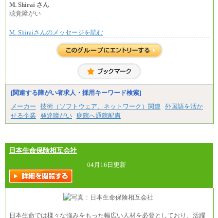
上司の指示に基づき職務を遂行する方については、
M. Shirai さん
月額給与284,000円となります。
聴覚障がい
※個別に設定する給与については、選考の過程
で決定していきます。
M. Shiraiさんのメッセージを読む
※上記に加え、所定労働時間外に勤務をした場
合には、時間外勤務手当を支給します。
※試用期間中も給与に変更はございません。
中途：
＜募集各社・全職種共通＞
月給21万円以上～
※試用期間中の給与に変更はありません。
[関連する障がい者求人・採用キーワード検索]
※経験・能力を考慮し、当社規定により決定いたし
メーカー
技術（ソフトウェア、ネットワーク）関連
外国語を活か
ます。
せる企業
発達障がい
病院へ通院配慮
日本生命保険相互会社
04月16日更新
日本生命では様々な強みをもった幅広い人材を必要としており、活躍