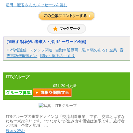
増田 匠吾さんのメッセージを読む
[関連する障がい者求人・採用キーワード検索]
IT/情報通信
スタッフ関連
自動車通勤可（駐車場のある）企業
音
声言語機能障がい
階段・廊下の手すり
JTBグループ
05月20日更新
JTBグループの事業ドメインは「交流創造事業」です。 交流とはすな
わち“つながり”です。“つながり”が生み出す価値は無限です。旅行者
と地域、企業と地域、…
続きを読む