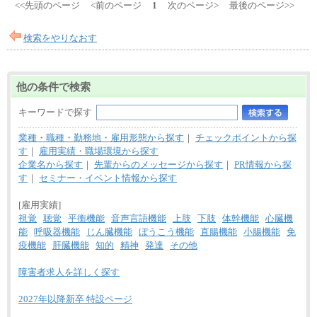
理論年収212万4000円（月給17万7000円×12カ月）
<<先頭のページ
<前のページ
1
次のページ>
最後のページ>>
検索をやりなおす
他の条件で検索
キーワードで探す
業種・職種・勤務地・雇用形態から探す
｜
チェックポイントから探
す
｜
雇用実績・職場環境から探す
企業名から探す
｜
先輩からのメッセージから探す
｜
PR情報から探
す
｜
セミナー・イベント情報から探す
[雇用実績]
視覚
聴覚
平衡機能
音声言語機能
上肢
下肢
体幹機能
心臓機
能
呼吸器機能
じん臓機能
ぼうこう機能
直腸機能
小腸機能
免
疫機能
肝臓機能
知的
精神
発達
その他
障害者求人を詳しく探す
2027年以降新卒 特設ページ