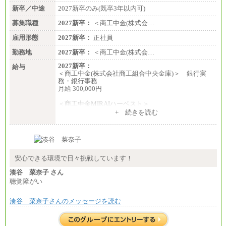
新卒／中途
2027新卒のみ(既卒3年以内可)
募集職種
2027新卒：
＜商工中金(株式会…
雇用形態
2027新卒：
正社員
勤務地
2027新卒：
＜商工中金(株式会…
2027新卒：
給与
＜商工中金(株式会社商工組合中央金庫)＞ 銀行実
務・銀行事務
月給 300,000円
＜商工中金MIRAIハーベスト＞
月給 230,000円
+ 続きを読む
※試用期間中も給与に変更はございません
安心できる環境で日々挑戦しています！
湊谷 菜奈子 さん
聴覚障がい
湊谷 菜奈子さんのメッセージを読む