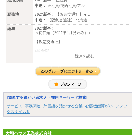
中途：
正社員/契約社員/アル…
勤務地
2027新卒：
【阪急交通社】 ●…
中途：
【阪急交通社】 北海道…
2027新卒：
給与
＜初任給（2027年4月見込み）＞
【阪急交通社】
●総合職
・大学・院卒
+ 続きを読む
月給250,000円(※1)、247,000円(※2)、242,000円
(※3)、239,000円(※4)、237,000円（※5）
・専門・短大卒
月給229,500円(※1)、226,500円(※2)、221,500円
(※3)、218,500円(※4)、216,500円（※5）
※1…東京都、埼玉県、千葉県、神奈川県
※2…大阪府、京都府、兵庫県、滋賀県
[関連する障がい者求人・採用キーワード検索]
※3…愛知県、静岡県
※4…北海道、宮城県、栃木県、群馬県、長野県、新
サービス
事務関連
外国語を活かせる企業
心臓機能障がい
フレッ
潟県、富山県、石川県、岡山県、広島県、山口県、
クスタイム制
香川県、福岡県
※5…青森県、鳥取県、島根県、愛媛県、高知県、大
分県、長崎県、熊本県、宮崎県、鹿児島県、沖縄
県、福島県、山形県
・月給には一律地域手当を含んだ金額を表示
大和ハウス工業株式会社