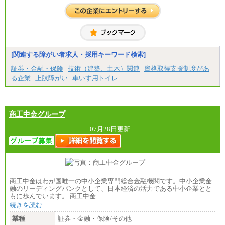
はございません）
※２ 勤務地により異なります
中途：
（1) 総合職 （院了）月給274,862円～／（大学卒）
月給245,000円～（※1）
(2) エリア総合職 月給233,410円～（※1）
(3) アシスタントスタッフ 日給9,800円～12,500円
[関連する障がい者求人・採用キーワード検索]
（※2）
※１ 試用期間６か月（試用期間中も給与に変更
証券・金融・保険
技術（建築、土木）関連
資格取得支援制度があ
なし）
る企業
上肢障がい
車いす用トイレ
※２ 勤務地により異なる
商工中金グループ
07月28日更新
商工中金はわが国唯一の中小企業専門総合金融機関です。中小企業金
融のリーディングバンクとして、日本経済の活力である中小企業とと
もに歩んでいます。 商工中金…
続きを読む
業種
証券・金融・保険/その他