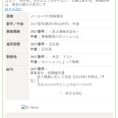
はない。 何が起こるかなんてわからない。 正解は変わる。検索結果
は、過去の誰かの見方にす…
続きを読む
業種
メーカー/IT/情報通信
新卒／中途
2027新卒(既卒3年以内可)・中途
募集職種
2027新卒：
＜富士通株式会社＞…
中途：
事務職系のポジションな…
雇用形態
2027新卒：
正社員
中途：
正社員
勤務地
2027新卒：
・本店 〒211…
中途：
ポジションによって勤務…
2027新卒：
給与
募集各社・全職種共通
担う職責に応じて決定【2026年1月時点（予
定）】
月給284,000円または月給315,000円
※入社後早期から、自律的な業務遂行が求めら
+ 続きを読む
れる職務を担う方については、月額給与315,000円で
す。
なお、高度なスキルや専門性を持ち、より高
い職責を担う方については、さらに高い金額を個別
に設定します。
※習熟度を上げるための育成が一定期間必要で