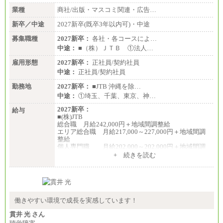
業種
商社/出版・マスコミ関連・広告…
新卒／中途
2027新卒(既卒3年以内可)・中途
募集職種
2027新卒：
各社・各コースによ…
中途：
■（株）ＪＴＢ ①法人…
雇用形態
2027新卒：
正社員/契約社員
中途：
正社員/契約社員
勤務地
2027新卒：
■JTB 沖縄を除…
中途：
①埼玉、千葉、東京、神…
2027新卒：
給与
■(株)JTB
総合職 月給242,000円＋地域間調整給
エリア総合職 月給217,000～227,000円＋地域間調
整給
個人専門職 月給202,000～202,000円＋地域間調
整給
+ 続きを読む
※詳細はJTBキャリアサイトよりご確認ください。
■(株)JTB商事
総合職 月給208,000～235,000円
エリア総合職 月給180,000～205,000円＋地域手当
※詳細はJTBキャリアサイトよりご確認ください。
働きやすい環境で成長を実感しています！
■(株)JTBパブリッシング ※2027年新卒募集終了
貫井 光 さん
総合職 月給271,000円