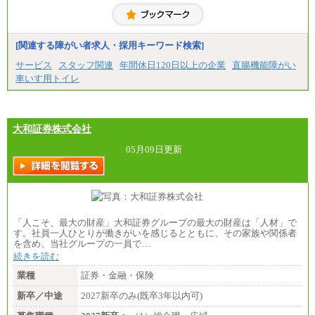
[関連する障がい者求人・採用キーワード検索]
サービス
スタッフ関連
年間休日120日以上の企業
直腸機能障がい
車いす用トイレ
大和証券株式会社
05月09日更新
「人こそ、最大の財産」大和証券グループの最大の財産は「人材」で
す。社員一人ひとりが働きがいを感じるとともに、その家族や関係者
を含め、当社グループの一員で…
続きを読む
業種
証券・金融・保険
新卒／中途
2027新卒のみ(既卒3年以内可)