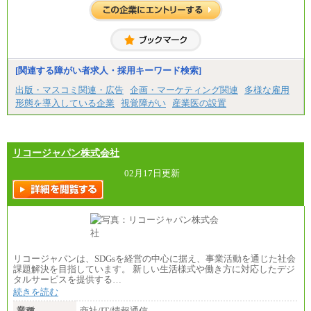
[関連する障がい者求人・採用キーワード検索]
出版・マスコミ関連・広告
企画・マーケティング関連
多様な雇用
形態を導入している企業
視覚障がい
産業医の設置
リコージャパン株式会社
02月17日更新
リコージャパンは、SDGsを経営の中心に据え、事業活動を通じた社会
課題解決を目指しています。 新しい生活様式や働き方に対応したデジ
タルサービスを提供する…
続きを読む
業種
商社/IT/情報通信