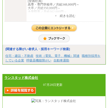
[全国社員]
・試用期間中も給与変更なし
高専・専門学校卒／月給348,000円～
大卒／月給350,000円～
◆正社員/基幹職
大学院卒／月給362,000円～
〈東京・神奈川〉月給219,000 円～ 〈大阪・兵庫〉
[地域社員]月給295,000円～
+ 続きを読む
月給209,000 円～
中途：
〈愛知〉月給194,500 円～ 〈福岡〉月給185,000 円～
【正社員】
・一律地域手当なし
[全国社員]月給348,000円～
・試用期間中も給与変更なし
[地域社員]月給295,000円～
※試用期間中も給与に変更はございません
◆契約社員
【契約社員】月給200,000円～
月給187,500円～(※1)、184,000円～(※2)、180,500円
～(※3)、170,500～(※4)、168,000円～（※5）
※1…東京都、埼玉県、千葉県、神奈川県
[関連する障がい者求人・採用キーワード検索]
※2…大阪府、京都府、兵庫県、滋賀県
住宅・建設・不動産
技術（電気、電子、機械）関連
職種別採用を
※3…愛知県、静岡県
※4…北海道、宮城県、栃木県、群馬県、長野県、新
している企業
呼吸器機能障がい
自動車通勤
潟県、富山県、石川県、岡山県、広島県、山口県、
香川県、福岡県
※5…青森県、鳥取県、島根県、愛媛県、高知県、大
分県、長崎県、熊本県、宮崎県、鹿児島県、沖縄
ランスタッド株式会社
県、福島県、山形県
07月28日更新
◆パート・アルバイト
時給制：最低時給額 1,050円～ ※勤務地により異な
る。
【エアサーブ】
月給223,000円～
・試用期間中も給与変更なし