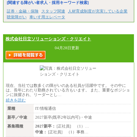
[関連する障がい者求人・採用キーワード検索]
証券・金融・保険
スタッフ関連
人材育成制度が充実している企業
聴覚障がい
車いす用エレベータ
株式会社日立ソリューションズ・クリエイト
04月28日更新
現在、当社では数多くの障がいのある社員が活躍中です。 その中に
は、長年にわたり勤務されている方もいます。 また、重要なポジショ
ンに抜擢され、リーダーとし…
続きを読む
業種
IT/情報通信
新卒／中途
2027新卒(既卒2年以内可)・中途
募集職種
2027新卒：
[正社員] （1）…
中途：
[正社員] （1）事務…