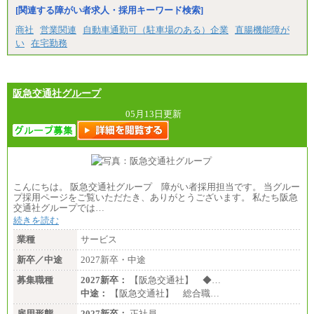
[関連する障がい者求人・採用キーワード検索]
商社
営業関連
自動車通勤可（駐車場のある）企業
直腸機能障が
い
在宅勤務
阪急交通社グループ
05月13日更新
こんにちは。 阪急交通社グループ 障がい者採用担当です。 当グルー
プ採用ページをご覧いただたき、ありがとうございます。 私たち阪急
交通社グループでは…
続きを読む
業種
サービス
新卒／中途
2027新卒・中途
募集職種
2027新卒：
【阪急交通社】 ◆…
中途：
【阪急交通社】 総合職…
雇用形態
2027新卒：
正社員