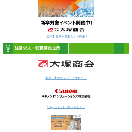
【新卒】仕事研究セミナー開催！
注目求人・転職募集企業
新卒・中途エントリー受付中！
1Dayイベント【8/12〆切！】