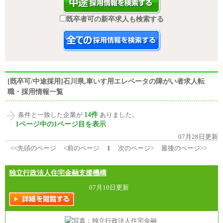
既卒者可の新卒求人も検索する
[既卒可/中途採用]石川県,車いす用エレベータの障がい者求人転
職・採用情報一覧
14件
条件と一致した企業が
ありました。
1ページ中の1ページ目を表示
07月28日更新
<<先頭のページ
<前のページ
1
次のページ>
最後のページ>>
独立行政法人住宅金融支援機構
07月10日更新