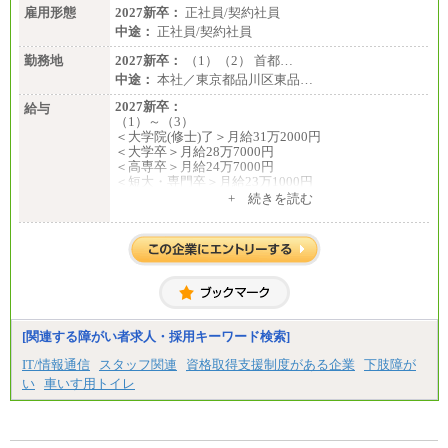
雇用形態
2027新卒：
正社員/契約社員
中途：
正社員/契約社員
勤務地
2027新卒：
（1）（2） 首都…
中途：
本社／東京都品川区東品…
2027新卒：
給与
（1）～（3）
＜大学院(修士)了＞月給31万2000円
＜大学卒＞月給28万7000円
＜高専卒＞月給24万7000円
＜短大・専門卒＞月給23万1000円
+ 続きを読む
（4）月給22万3000円～
※上記を下限として勤務地エリアにより異なる
※試用期間中も給与に変更はございません
（5）
月給17万7000円
理論年収212万4000円（月給17万7000円×12カ月）
中途：
[関連する障がい者求人・採用キーワード検索]
（1）
月給22万3000円～
IT/情報通信
スタッフ関連
資格取得支援制度がある企業
下肢障が
想定年収410万円～
い
車いす用トイレ
※試用期間中の給与に変更はございません。
（2）
月給17万7000円