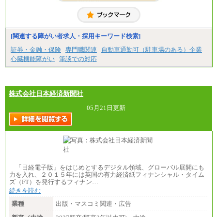
[関連する障がい者求人・採用キーワード検索]
証券・金融・保険
専門職関連
自動車通勤可（駐車場のある）企業
心臓機能障がい
筆談での対応
株式会社日本経済新聞社
05月21日更新
「日経電子版」をはじめとするデジタル領域、グローバル展開にも
力を入れ、２０１５年には英国の有力経済紙フィナンシャル・タイム
ズ（FT）を発行するフィナン…
続きを読む
業種
出版・マスコミ関連・広告