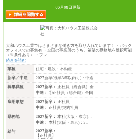
（一律地域手当：※1…36,000円、※2…33,000円、
※3…28,000円、※4…25,000円、※5…23,000円）
06月08日更新
・試用期間中も給与変更なし
●基幹職（地域限定社員）
・大学・院卒／月給185,000 円～219,000 円 ※勤務地
により異なる。
〈東京・神奈川〉219,000 円
〈大阪・兵庫〉209,000 円
大和ハウス工業ではさまざまな働き方を取り入れています！ ・バック
〈愛知〉194,500 円 〈福岡〉1
オフィスでの募集有 ・全国の事業所のうち、希望の勤務地を選択可能
85,000 円
（※条件あり） ・フレ…
続きを読む
・専門・短大卒／月給185,000 円～210,000 円 ※勤務
地により異なる。
業種
住宅・建設・不動産
〈東京・神奈川〉210,000 円
〈大阪・兵庫〉200,000 円
新卒／中途
2027新卒(既卒3年以内可)・中途
〈愛知〉194,500 円 〈福
岡〉185,000円
募集職種
2027新卒：
正社員（総合職）全…
中途：
①正社員（総合職）全国…
※基本給のみ（地域手当なし）
※試用期間中も給与変更なし
雇用形態
2027新卒：
正社員
中途：
中途：
正社員/契約社員
【阪急交通社】
◆正社員/総合職
勤務地
2027新卒：
本社(大阪・東京)…
月給250,000円～(※1)、247,000円～(※2)、242,000円
中途：
本社(大阪・東京)：2…
～(※3)、239,000円～(※4)、237,000円～（※5）
・月給は一律地域手当を含んだ金額を表示
2027新卒：
給与
（※1…36,000円、※2…33,000円、※3…28,000円、
【正社員】
※4…25,000円、※5…23,000円）