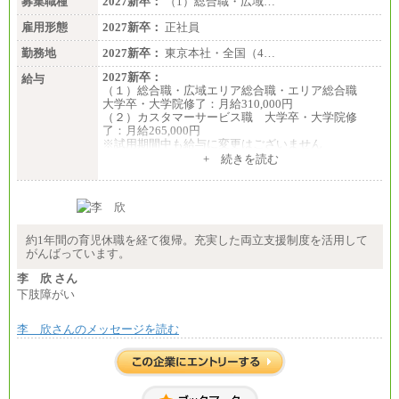
募集職種
2027新卒：
（1）総合職・広域…
雇用形態
2027新卒：
正社員
勤務地
2027新卒：
東京本社・全国（4…
2027新卒：
給与
（１）総合職・広域エリア総合職・エリア総合職
大学卒・大学院修了：月給310,000円
（２）カスタマーサービス職 大学卒・大学院修
了：月給265,000円
※試用期間中も給与に変更はございません
+ 続きを読む
約1年間の育児休職を経て復帰。充実した両立支援制度を活用して
がんばっています。
李 欣 さん
下肢障がい
李 欣さんのメッセージを読む