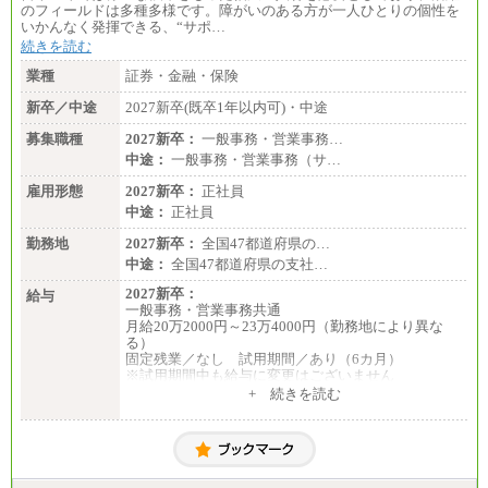
のフィールドは多種多様です。障がいのある方が一人ひとりの個性を
いかんなく発揮できる、“サポ…
続きを読む
業種
証券・金融・保険
新卒／中途
2027新卒(既卒1年以内可)・中途
募集職種
2027新卒：
一般事務・営業事務…
中途：
一般事務・営業事務（サ…
雇用形態
2027新卒：
正社員
中途：
正社員
勤務地
2027新卒：
全国47都道府県の…
中途：
全国47都道府県の支社…
2027新卒：
給与
一般事務・営業事務共通
月給20万2000円～23万4000円（勤務地により異な
る）
固定残業／なし 試用期間／あり（6カ月）
※試用期間中も給与に変更はございません
中途：
+ 続きを読む
一般事務・営業事務共通
月給20万2000円～23万4000円（勤務地により異な
る）
固定残業／なし 試用期間／あり（6か月）
※試用期間中も給与に変更はございません。