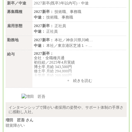
新卒／中途
2027新卒(既卒3年以内可)・中途
募集職種
2027新卒：
技術職、事務職
中途：
技術職、事務職
雇用形態
2027新卒：
正社員
中途：
正社員
勤務地
2027新卒：
本社／神奈川県川崎…
中途：
本社／東京港区芝浦１－…
2027新卒：
給与
全社・全職種共通
初任給／2025年4月実績
博士卒 月給 343,500円
修士卒 月給 294,000円
大学卒 月給 269,000円
※試用期間の給与に変更はございません
+ 続きを読む
中途：
経験・能力を考慮し、下記を下限として決定しま
す。
2025年新卒初任給 大学卒／月給 大学卒269,000円
インターンシップで障がい者採用の姿勢や、サポート体制の手厚さ
に感動し入社。
増田 匠吾 さん
聴覚障がい