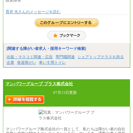
聴覚障害
■(株)JTBビジネストラベルソリューションズ
貫井 光さんのメッセージを読む
総合職 月給220,000～230,000円＋地域間調整給
エリア総合職 月給206,000円～214,000＋地域間調
整給
※詳細はJTBキャリアサイトよりご確認ください。
■(株)JTBコミュニケーションデザイン
総合職 月給230,000円
みなし残業手当：20,000円（一律支給）※みなし
残業手当の残業時間は10.43時間。
[関連する障がい者求人・採用キーワード検索]
※超過勤務手当：みなし残業時間を超える残業時
出版・マスコミ関連・広告
専門職関連
シェアトップクラスを誇る
間に応じて、時間外手当等を支給。
企業
発達障がい
車いす用トイレ
エリアサポート職 月給188,000円
※超過勤務手当：残業時間については全額時間外
手当を支給。
マンパワーグループ プラス株式会社
■（株）JTBグローバルマーケティング＆トラベル
総合職 月給242,000円＋地域間調整給
訪日事業職 月給202,000～227,000円＋地域間調整
07月15日更新
給
※詳細はJTBキャリアサイトよりご確認ください。
■(株)JTBビジネストランスフォーム
総合職 月給205,000～225,000円＋地域間調整給
エリア総合職 月給185,000円＋地域間調整給
※詳細はJTBキャリアサイトよりご確認ください。
マンパワーグループ株式会社の一員として、私たちは障がい者の自社
■(株)JTBデータサービス ※2027年新卒募集終了