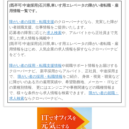
[既卒可/中途採用]石川県,車いす用エレベータの障がい者転職・雇
用情報一覧です。
障がい者の採用・転職支援
のクローバーナビなら、充実した障が
い者就職支援、仕事情報をご提供いたします。
応募者の障害に応じた
求人検索
や、アルバイトから正社員まで充
実した求人情報を掲載中！
[既卒可/中途採用]石川県,車いす用エレベータの障がい者転職・雇
用情報をはじめ、人気企業の求人情報を探すならクローバーナビ
をどうぞ。
障がい者の採用・転職支援情報
や就職サポート情報をお届けする
クローバーナビ。 新卒採用からアルバイト、正社員、中途採用ま
で、
障がい者の採用・転職情報
をご紹介。 身体・視覚・聴覚など
に障がいのある方の雇用実績や、希望勤務地、メーカー・ ITなど
の業種別情報、 更にはエンジニアや事務関連などの職種情報ま
で、様々な条件から求人情報を検索できます。
障がい者の就職・
求人検索
ならクローバーナビへ。