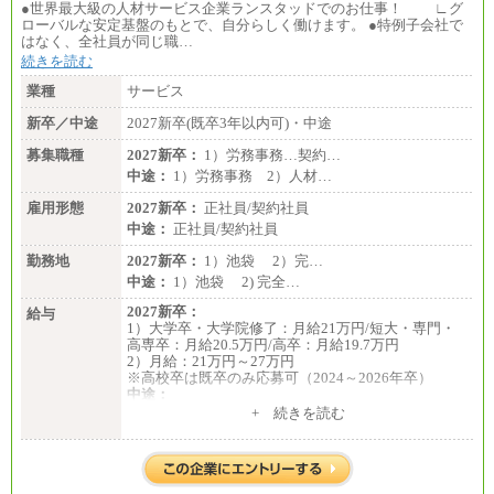
●世界最大級の人材サービス企業ランスタッドでのお仕事！ ∟グ
ローバルな安定基盤のもとで、自分らしく働けます。 ●特例子会社で
はなく、全社員が同じ職…
続きを読む
業種
サービス
新卒／中途
2027新卒(既卒3年以内可)・中途
募集職種
2027新卒：
1）労務事務…契約…
中途：
1）労務事務 2）人材…
雇用形態
2027新卒：
正社員/契約社員
中途：
正社員/契約社員
勤務地
2027新卒：
1）池袋 2）完…
中途：
1）池袋 2) 完全…
2027新卒：
給与
1）大学卒・大学院修了：月給21万円/短大・専門・
高専卒：月給20.5万円/高卒：月給19.7万円
2）月給：21万円～27万円
※高校卒は既卒のみ応募可（2024～2026年卒）
中途：
1）月給：21万円～25万円
+ 続きを読む
2）月給：21万円～27万円