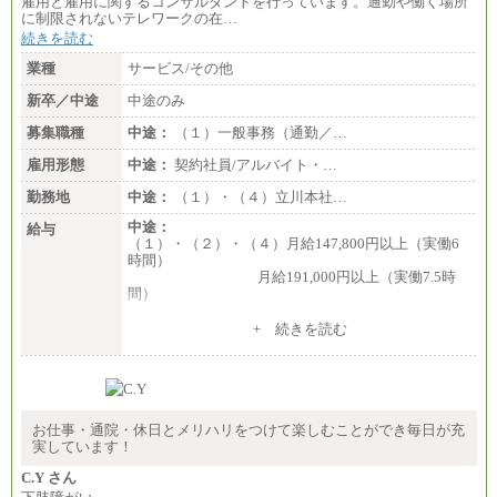
雇用と雇用に関するコンサルタントを行っています。通勤や働く場所
総合職 月給186,000～194,000円＋地域手当
に制限されないテレワークの在…
※詳細はJTBキャリアサイトよりご確認ください。
続きを読む
■I&Jデジタルイノベーション(株)
業種
サービス/その他
総合職 月給224,500～242,600円＋地域手当
※詳細はJTBキャリアサイトよりご確認ください。
新卒／中途
中途のみ
＜有期社員コース＞
募集職種
中途：
（１）一般事務（通勤／…
■(株)JTBビジネストランスフォーム
雇用形態
有期契約職 月給185,000～195,000円
中途：
契約社員/アルバイト・…
※詳細はJTBキャリアサイトよりご確認ください。
勤務地
中途：
（１）・（４）立川本社…
■(株)JTBパブリッシング ※2027年新卒募集終了
中途：
給与
総合職 月給241,000円
（１）・（２）・（４）月給147,800円以上（実働6
中途：
時間）
①月給227,000円以上
月給191,000円以上（実働7.5時
②月給212,000円以上
間）
③月給172,500円以上
④月給23万円～37万円
（３）月給191,000円以上（実働7.5時間）
+ 続きを読む
⑤月給20万円～25万円
⑥月給33万円～48万円
（５）月給147,800円以上（実働6時間）
⑦月給271,000円以上
-----
⑧～⑮月給200,000円〜月給400,000円
時給 1,226円（実働4.5時間）
⑯月給185,000円以上
※基本給に加算して以下手当有（いずれも時
⑰月給237,000円以上
間額換算額）
お仕事・通院・休日とメリハリをつけて楽しむことができ毎日が充
⑱月給212,000円以上
・退職金相当手当 37円
実しています！
⑲東京：月給202,000 円以上 、京都：月給193,000 円
・賞与相当手当 127円
以上
合計時給額 1,390円
C.Y さん
⑳月給205,000円以上