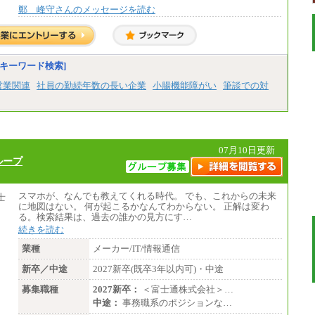
鄭 峰守さんのメッセージを読む
キーワード検索]
営業関連
社員の勤続年数の長い企業
小腸機能障がい
筆談での対
07月10日更新
ループ
スマホが、なんでも教えてくれる時代。 でも、これからの未来
に地図はない。 何が起こるかなんてわからない。 正解は変わ
る。検索結果は、過去の誰かの見方にす…
続きを読む
業種
メーカー/IT/情報通信
新卒／中途
2027新卒(既卒3年以内可)・中途
募集職種
2027新卒：
＜富士通株式会社＞…
中途：
事務職系のポジションな…