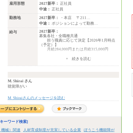
雇用形態
2027新卒：
正社員
中途：
正社員
勤務地
2027新卒：
・本店 〒211…
中途：
ポジションによって勤務…
2027新卒：
給与
募集各社・全職種共通
担う職責に応じて決定【2026年1月時点
（予定）】
月給284,000円または月給315,000円
※入社後早期から、自律的な業務遂行が
+ 続きを読む
求められる職務を担う方については、月額給
与315,000円です。
なお、高度なスキルや専門性を持ち、
より高い職責を担う方については、さらに高
い金額を個別に設定します。
M. Shirai さん
※習熟度を上げるための育成が一定期間
聴覚障がい
必要で上司の指示に基づき職務を遂行する方
については、月額給与284,000円となりま
M. Shiraiさんのメッセージを読む
す。
※個別に設定する給与については、選考
の過程で決定していきます。
※上記に加え、所定労働時間外に勤務を
した場合には、時間外勤務手当を支給しま
す。
キーワード検索]
※試用期間中も給与に変更はございませ
ん。
、機械）関連
人材育成制度が充実している企業
ぼうこう機能障が