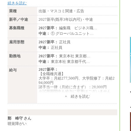
続きを読む
業種
出版・マスコミ関連・広告
新卒／中途
2027新卒(既卒3年以内可)・中途
募集職種
2027新卒：
編集職 ビジネス職…
中途：
① グローバルユニット…
雇用形態
2027新卒：
正社員
中途：
正社員
勤務地
2027新卒：
東京本社 東京都…
中途：
東京本社 東京都千代…
2027新卒：
給与
【全職種共通】
大学卒：月給277,500円、大学院修了：月給2
94,000円
諸手当一律（月給に含まず）：28,000円
※試用期間中も給与に変更はございません
中途：
+ 続きを読む
【全職種共通】
月給370,000円～
※経験・能力等を考慮の上、当社規定により
決定します。
※試用期間中も給与に変更はございません。
鄭 峰守 さん
※想定年収 6,000,000円～（住居費補助、子
聴覚障がい
手当などの各種手当を含む金額です）