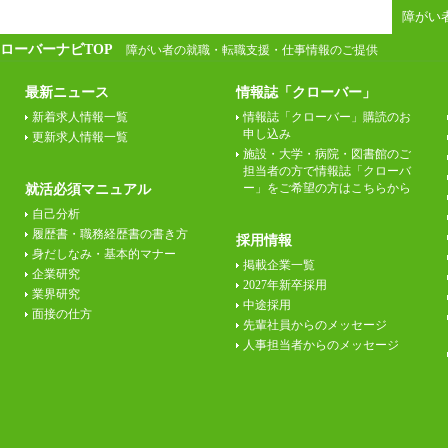
障がい
ローバーナビTOP
障がい者の就職・転職支援・仕事情報のご提供
最新ニュース
情報誌「クローバー」
新着求人情報一覧
情報誌「クローバー」購読のお
申し込み
更新求人情報一覧
施設・大学・病院・図書館のご
担当者の方で情報誌「クローバ
ー」をご希望の方はこちらから
就活必須マニュアル
自己分析
履歴書・職務経歴書の書き方
採用情報
身だしなみ・基本的マナー
掲載企業一覧
企業研究
2027年新卒採用
業界研究
中途採用
面接の仕方
先輩社員からのメッセージ
人事担当者からのメッセージ