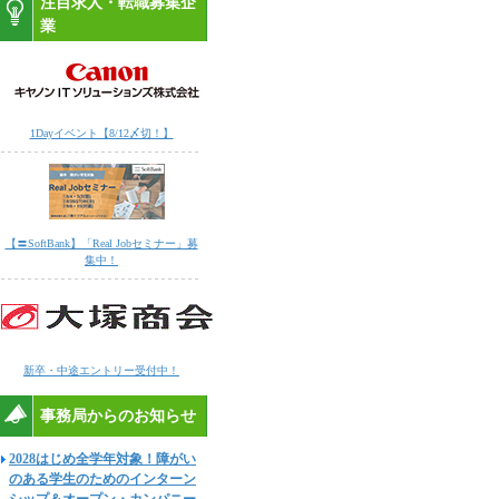
注目求人・転職募集企
業
1Dayイベント【8/12〆切！】
【〓SoftBank】「Real Jobセミナー」募
集中！
新卒・中途エントリー受付中！
事務局からのお知らせ
2028はじめ全学年対象！障がい
のある学生のためのインターン