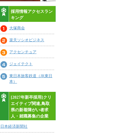
採用情報アクセスラン
キング
大塚商会
楽天ソシオビジネス
アクセンチュア
ジェイテクト
東日本旅客鉄道（JR東日
本）
[2027年新卒採用]クリ
エイティブ関連,鳥取
県の新着障がい者求
人・就職募集の企業
日本経済新聞社