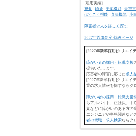
[雇用実績]
視覚
聴覚
平衡機能
音声言
ぼうこう機能
直腸機能
小
障害者求人を詳しく探す
2027年以降新卒 特設ページ
[2027年新卒採用]クリ
障がい者の採用・転職支援
提供いたします。
応募者の障害に応じた
求人
[2027年新卒採用]クリ
業の求人情報を探すならク
障がい者の採用・転職支援
らアルバイト、正社員、中
覚などに障がいのある方の雇
エンジニアや事務関連など
者の就職・求人検索
ならク