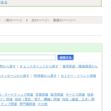
がある
中途：
＜募集各社・全職種共通＞
月給21万円以上～
※試用期間中の給与に変更はありません。
ジ
<前のページ
1
次のページ>
最後のページ>>
※経験・能力を考慮し、当社規定により決定
いたします。
態から探す
｜
チェックポイントから探す
｜
雇用実績・職場環境から
のメッセージから探す
｜
PR情報から探す
｜
セミナー・イベント情報
画・マーケティング関連
営業関連
販売関連
サービス関連
技術
ク）関連
技術（電気、電子、機械）関連
技術（建築、土木）関
イティブ関連
専門職関連
その他