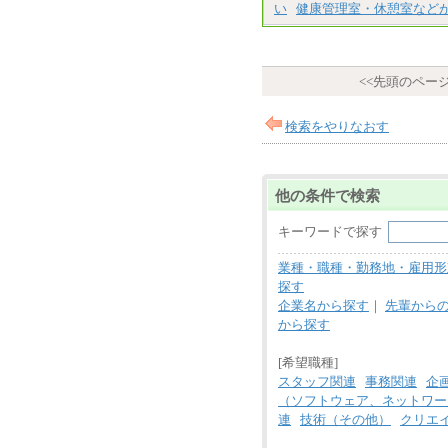
い
健康管理室・休憩室など
<<先頭のペー
検索をやりなおす
他の条件で検索
キーワードで探す
業種・職種・勤務地・雇用形
探す
企業名から探す
｜
先輩から
から探す
[希望職種]
スタッフ関連
事務関連
企
（ソフトウェア、ネットワー
連
技術（その他）
クリエ