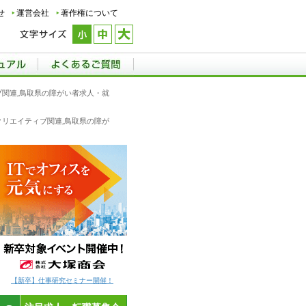
せ
運営会社
著作権について
ィブ関連,鳥取県の障がい者求人・就
]クリエイティブ関連,鳥取県の障が
【新卒】仕事研究セミナー開催！