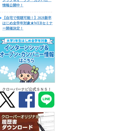
シップ＆オープン・カンパニー
情報公開中！
【自宅で視聴可能！】2028新卒
はじめ全学年対象★WEBセミナ
ー開催決定！
クローバーナビ公式ＳＮＳ！