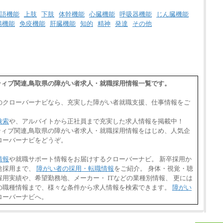
語機能
上肢
下肢
体幹機能
心臓機能
呼吸器機能
じん臓機能
腸機能
免疫機能
肝臓機能
知的
精神
発達
その他
エイティブ関連,鳥取県の障がい者求人・就職採用情報一覧です。
のクローバーナビなら、充実した障がい者就職支援、仕事情報をご
検索
や、アルバイトから正社員まで充実した求人情報を掲載中！
エイティブ関連,鳥取県の障がい者求人・就職採用情報をはじめ、人気企
ローバーナビをどうぞ。
情報
や就職サポート情報をお届けするクローバーナビ。 新卒採用か
途採用まで、
障がい者の採用・転職情報
をご紹介。 身体・視覚・聴
用実績や、希望勤務地、メーカー・ ITなどの業種別情報、 更には
の職種情報まで、様々な条件から求人情報を検索できます。
障がい
ローバーナビへ。