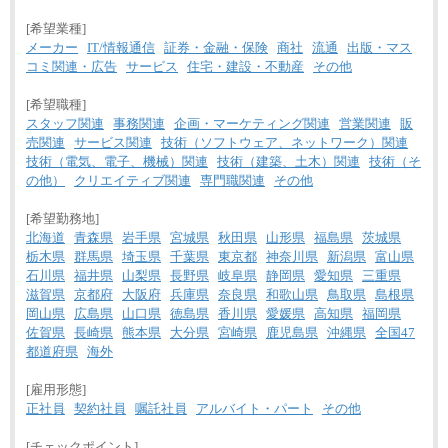
[希望業種]
メーカー
IT/情報通信
証券・金融・保険
商社
流通
出版・マス
コミ関連・広告
サービス
住宅・建設・不動産
その他
[希望職種]
スタッフ関連
事務関連
企画・マーケティング関連
営業関連
販
売関連
サービス関連
技術（ソフトウェア、ネットワーク）関連
技術（電気、電子、機械）関連
技術（建築、土木）関連
技術（そ
の他）
クリエイティブ関連
専門職関連
その他
[希望勤務地]
北海道
青森県
岩手県
宮城県
秋田県
山形県
福島県
茨城県
栃木県
群馬県
埼玉県
千葉県
東京都
神奈川県
新潟県
富山県
石川県
福井県
山梨県
長野県
岐阜県
静岡県
愛知県
三重県
滋賀県
京都府
大阪府
兵庫県
奈良県
和歌山県
鳥取県
島根県
岡山県
広島県
山口県
徳島県
香川県
愛媛県
高知県
福岡県
佐賀県
長崎県
熊本県
大分県
宮崎県
鹿児島県
沖縄県
全国47
都道府県
海外
[雇用形態]
正社員
契約社員
嘱託社員
アルバイト・パート
その他
[チェックポイント]