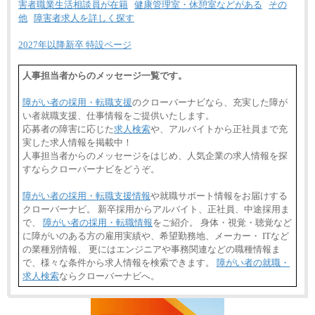
害者職業生活相談員が在籍
健康管理室・休憩室などがある
その
他
障害者求人を詳しく探す
2027年以降新卒 特設ページ
人事担当者からのメッセージ一覧です。
障がい者の採用・転職支援
のクローバーナビなら、充実した障が
い者就職支援、仕事情報をご提供いたします。
応募者の障害に応じた
求人検索
や、アルバイトから正社員まで充
実した求人情報を掲載中！
人事担当者からのメッセージをはじめ、人気企業の求人情報を探
すならクローバーナビをどうぞ。
障がい者の採用・転職支援情報
や就職サポート情報をお届けする
クローバーナビ。 新卒採用からアルバイト、正社員、中途採用ま
で、
障がい者の採用・転職情報
をご紹介。 身体・視覚・聴覚など
に障がいのある方の雇用実績や、希望勤務地、メーカー・ ITなど
の業種別情報、 更にはエンジニアや事務関連などの職種情報ま
で、様々な条件から求人情報を検索できます。
障がい者の就職・
求人検索
ならクローバーナビへ。