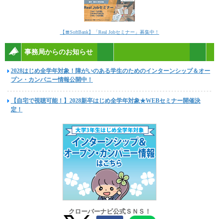
【〓SoftBank】「Real Jobセミナー」募集中！
事務局からのお知らせ
2028はじめ全学年対象！障がいのある学生のためのインターンシップ＆オー
プン・カンパニー情報公開中！
【自宅で視聴可能！】2028新卒はじめ全学年対象★WEBセミナー開催決
定！
クローバーナビ公式ＳＮＳ！