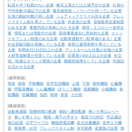
転居を伴う転勤のない企業
株式上場または上場予定の企業
社員の
平均年齢30歳以下の企業
最先端技術・ノウハウを持っている企業
社員の勤続年数の長い企業
シェアトップクラスを誇る企業
フレッ
クスタイム制を導入している企業
外資系の企業
資格取得支援制度
がある企業
事業内容が多岐にわたる企業
環境・エコロジー追求企
業
増収または増益中の企業
新規事業進出に意欲的な企業
ストッ
クオプション制度のある企業
自動車通勤可（駐車場のある）企業
社会貢献活動を実施している企業
多様な雇用形態を導入している
企業
年間休日120日以上の企業
アットホームな社風が自慢の企業
人材育成制度が充実している企業
従業員1,000人以上の企業
好立
地、快適なオフィス環境の企業
職種別採用をしている企業
外国語
を活かせる企業
[雇用実績]
視覚
聴覚
平衡機能
音声言語機能
上肢
下肢
体幹機能
心臓機
能
呼吸器機能
じん臓機能
ぼうこう機能
直腸機能
小腸機能
免
疫機能
肝臓機能
知的
精神
発達
その他
[職場環境]
自動車通勤
勤務時間の配慮
病院へ通院配慮
車いす用エレベー
タ
車いす用トイレ
階段・廊下の手すり
筆談での対応
手話通訳
者の設置
点字ワープロ
難聴用電話機
拡大読書機器
音声入力機
器
独身寮・社宅
フレックスタイム制
在宅勤務
産業医の設置
障