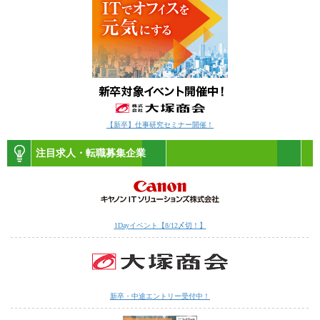
【新卒】仕事研究セミナー開催！
注目求人・転職募集企業
1Dayイベント【8/12〆切！】
新卒・中途エントリー受付中！