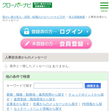
MENU
障がい者の求人・採用・転職のクローバーナビTOP
>
求人情報検索
> 人事担当者から
のメッセージ
人事担当者からのメッセージ
条件と一致したメッセージは ありません。
他の条件で検索
キーワードで探す
業種・職種・勤務地・雇用形態から探す
｜
チェックポイントから探
す
｜
雇用実績・職場環境から探す
企業名から探す
｜
先輩からのメッセージから探す
｜
PR情報から探
す
｜
セミナー・イベント情報から探す