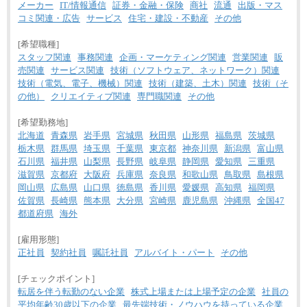
メーカー
IT/情報通信
証券・金融・保険
商社
流通
出版・マス
コミ関連・広告
サービス
住宅・建設・不動産
その他
[希望職種]
スタッフ関連
事務関連
企画・マーケティング関連
営業関連
販
売関連
サービス関連
技術（ソフトウェア、ネットワーク）関連
技術（電気、電子、機械）関連
技術（建築、土木）関連
技術（そ
の他）
クリエイティブ関連
専門職関連
その他
[希望勤務地]
北海道
青森県
岩手県
宮城県
秋田県
山形県
福島県
茨城県
栃木県
群馬県
埼玉県
千葉県
東京都
神奈川県
新潟県
富山県
石川県
福井県
山梨県
長野県
岐阜県
静岡県
愛知県
三重県
滋賀県
京都府
大阪府
兵庫県
奈良県
和歌山県
鳥取県
島根県
岡山県
広島県
山口県
徳島県
香川県
愛媛県
高知県
福岡県
佐賀県
長崎県
熊本県
大分県
宮崎県
鹿児島県
沖縄県
全国47
都道府県
海外
[雇用形態]
正社員
契約社員
嘱託社員
アルバイト・パート
その他
[チェックポイント]
転居を伴う転勤のない企業
株式上場または上場予定の企業
社員の
平均年齢30歳以下の企業
最先端技術・ノウハウを持っている企業