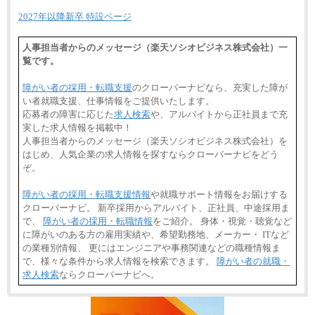
2027年以降新卒 特設ページ
人事担当者からのメッセージ（楽天ソシオビジネス株式会社）一
覧です。
障がい者の採用・転職支援
のクローバーナビなら、充実した障が
い者就職支援、仕事情報をご提供いたします。
応募者の障害に応じた
求人検索
や、アルバイトから正社員まで充
実した求人情報を掲載中！
人事担当者からのメッセージ（楽天ソシオビジネス株式会社）を
はじめ、人気企業の求人情報を探すならクローバーナビをどう
ぞ。
障がい者の採用・転職支援情報
や就職サポート情報をお届けする
クローバーナビ。 新卒採用からアルバイト、正社員、中途採用ま
で、
障がい者の採用・転職情報
をご紹介。 身体・視覚・聴覚など
に障がいのある方の雇用実績や、希望勤務地、メーカー・ ITなど
の業種別情報、 更にはエンジニアや事務関連などの職種情報ま
で、様々な条件から求人情報を検索できます。
障がい者の就職・
求人検索
ならクローバーナビへ。