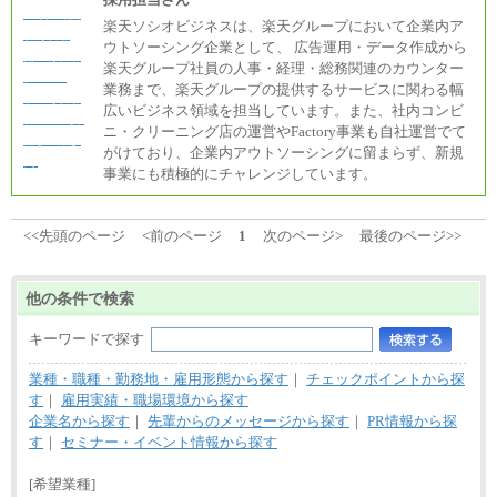
楽天ソシオビジネスは、楽天グループにおいて企業内ア
ウトソーシング企業として、 広告運用・データ作成から
楽天グループ社員の人事・経理・総務関連のカウンター
業務まで、楽天グループの提供するサービスに関わる幅
広いビジネス領域を担当しています。また、社内コンビ
ニ・クリーニング店の運営やFactory事業も自社運営でて
がけており、企業内アウトソーシングに留まらず、新規
事業にも積極的にチャレンジしています。
<<先頭のページ
<前のページ
1
次のページ>
最後のページ>>
他の条件で検索
キーワードで探す
業種・職種・勤務地・雇用形態から探す
｜
チェックポイントから探
す
｜
雇用実績・職場環境から探す
企業名から探す
｜
先輩からのメッセージから探す
｜
PR情報から探
す
｜
セミナー・イベント情報から探す
[希望業種]