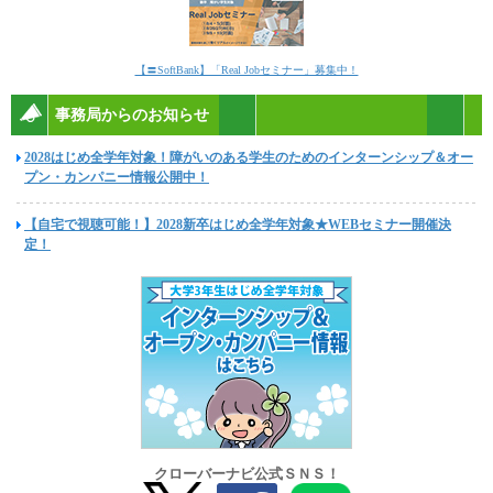
【〓SoftBank】「Real Jobセミナー」募集中！
事務局からのお知らせ
2028はじめ全学年対象！障がいのある学生のためのインターンシップ＆オー
プン・カンパニー情報公開中！
【自宅で視聴可能！】2028新卒はじめ全学年対象★WEBセミナー開催決
定！
クローバーナビ公式ＳＮＳ！