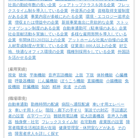
社員の勤続年数の長い企業
シェアトップクラスを誇る企業
フレッ
クスタイム制を導入している企業
外資系の企業
資格取得支援制度
がある企業
事業内容が多岐にわたる企業
環境・エコロジー追求企
業
増収または増益中の企業
新規事業進出に意欲的な企業
ストッ
クオプション制度のある企業
自動車通勤可（駐車場のある）企業
社会貢献活動を実施している企業
多様な雇用形態を導入している
企業
年間休日120日以上の企業
アットホームな社風が自慢の企業
人材育成制度が充実している企業
従業員1,000人以上の企業
好立
地、快適なオフィス環境の企業
職種別採用をしている企業
外国語
を活かせる企業
[雇用実績]
視覚
聴覚
平衡機能
音声言語機能
上肢
下肢
体幹機能
心臓機
能
呼吸器機能
じん臓機能
ぼうこう機能
直腸機能
小腸機能
免
疫機能
肝臓機能
知的
精神
発達
その他
[職場環境]
自動車通勤
勤務時間の配慮
病院へ通院配慮
車いす用エレベー
タ
車いす用トイレ
階段・廊下の手すり
筆談での対応
手話通訳
者の設置
点字ワープロ
難聴用電話機
拡大読書機器
音声入力機
器
独身寮・社宅
フレックスタイム制
在宅勤務
産業医の設置
障
害者職業生活相談員が在籍
健康管理室・休憩室などがある
その
他
障害者求人を詳しく探す