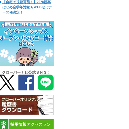
【自宅で視聴可能！】2028新卒
はじめ全学年対象★WEBセミナ
ー開催決定！
クローバーナビ公式ＳＮＳ！
採用情報アクセスラン