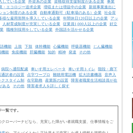
入している企業
外資系の企業
資格取得支援制度がある企業
事業
境・エコロジー追求企業
増収または増益中の企業
新規事業進出に
ション制度のある企業
自動車通勤可（駐車場のある）企業
社会貢
多様な雇用形態を導入している企業
年間休日120日以上の企業
アッ
人材育成制度が充実している企業
従業員1,000人以上の企業
好立
業
職種別採用をしている企業
外国語を活かせる企業
語機能
上肢
下肢
体幹機能
心臓機能
呼吸器機能
じん臓機能
腸機能
免疫機能
肝臓機能
知的
精神
発達
その他
病院へ通院配慮
車いす用エレベータ
車いす用トイレ
階段・廊下
話通訳者の設置
点字ワープロ
難聴用電話機
拡大読書機器
音声入
ックスタイム制
在宅勤務
産業医の設置
障害者職業生活相談員が在
がある
その他
障害者求人を詳しく探す
ジ一覧です。
のクローバーナビなら、充実した障がい者就職支援、仕事情報をご
検索
や、アルバイトから正社員まで充実した求人情報を掲載中！