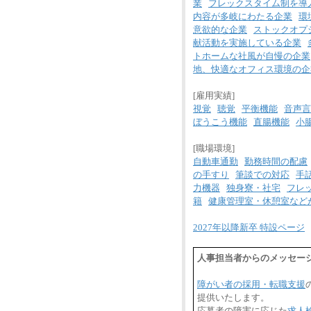
業
フレックスタイム制を導
内容が多岐にわたる企業
環
意欲的な企業
ストックオプ
献活動を実施している企業
トホームな社風が自慢の企業
地、快適なオフィス環境の企
[雇用実績]
視覚
聴覚
平衡機能
音声言
ぼうこう機能
直腸機能
小
[職場環境]
自動車通勤
勤務時間の配慮
の手すり
筆談での対応
手
力機器
独身寮・社宅
フレ
籍
健康管理室・休憩室など
2027年以降新卒 特設ページ
人事担当者からのメッセー
障がい者の採用・転職支援
提供いたします。
応募者の障害に応じた
求人