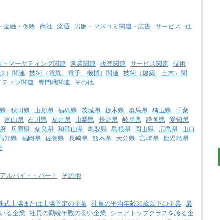
・金融・保険
商社
流通
出版・マスコミ関連・広告
サービス
住
画・マーケティング関連
営業関連
販売関連
サービス関連
技術
ク）関連
技術（電気、電子、機械）関連
技術（建築、土木）関
イティブ関連
専門職関連
その他
県
秋田県
山形県
福島県
茨城県
栃木県
群馬県
埼玉県
千葉
富山県
石川県
福井県
山梨県
長野県
岐阜県
静岡県
愛知県
府
兵庫県
奈良県
和歌山県
鳥取県
島根県
岡山県
広島県
山口
高知県
福岡県
佐賀県
長崎県
熊本県
大分県
宮崎県
鹿児島県
外
アルバイト・パート
その他
株式上場または上場予定の企業
社員の平均年齢30歳以下の企業
最
いる企業
社員の勤続年数の長い企業
シェアトップクラスを誇る企