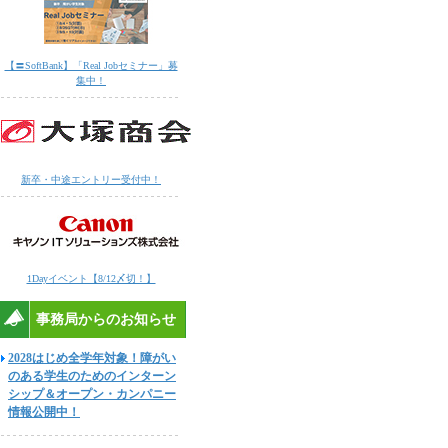
【〓SoftBank】「Real Jobセミナー」募
集中！
新卒・中途エントリー受付中！
1Dayイベント【8/12〆切！】
事務局からのお知らせ
2028はじめ全学年対象！障がい
のある学生のためのインターン
シップ＆オープン・カンパニー
情報公開中！