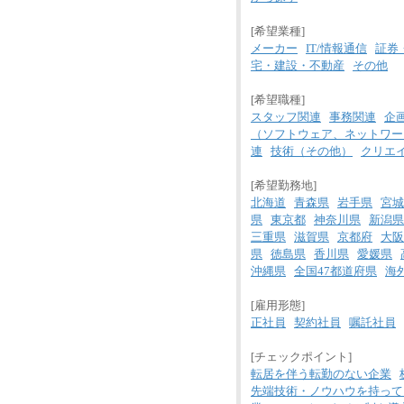
[希望業種]
メーカー
IT/情報通信
証券
宅・建設・不動産
その他
[希望職種]
スタッフ関連
事務関連
企
（ソフトウェア、ネットワー
連
技術（その他）
クリエ
[希望勤務地]
北海道
青森県
岩手県
宮城
県
東京都
神奈川県
新潟県
三重県
滋賀県
京都府
大阪
県
徳島県
香川県
愛媛県
沖縄県
全国47都道府県
海
[雇用形態]
正社員
契約社員
嘱託社員
[チェックポイント]
転居を伴う転勤のない企業
先端技術・ノウハウを持って