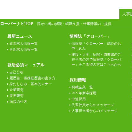
人事
ローバーナビTOP
障がい者の就職・転職支援・仕事情報のご提供
最新ニュース
情報誌「クローバー」
新着求人情報一覧
情報誌「クローバー」購読のお
申し込み
更新求人情報一覧
施設・大学・病院・図書館のご
担当者の方で情報誌「クローバ
ー」をご希望の方はこちらから
就活必須マニュアル
自己分析
履歴書・職務経歴書の書き方
採用情報
身だしなみ・基本的マナー
掲載企業一覧
企業研究
2027年新卒採用
業界研究
中途採用
面接の仕方
先輩社員からのメッセージ
人事担当者からのメッセージ