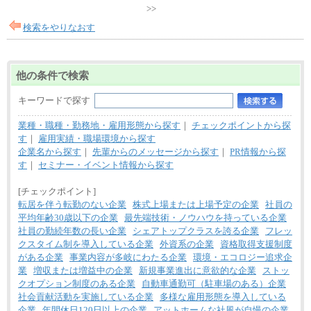
>>
検索をやりなおす
他の条件で検索
キーワードで探す
業種・職種・勤務地・雇用形態から探す
｜
チェックポイントから探
す
｜
雇用実績・職場環境から探す
企業名から探す
｜
先輩からのメッセージから探す
｜
PR情報から探
す
｜
セミナー・イベント情報から探す
[チェックポイント]
転居を伴う転勤のない企業
株式上場または上場予定の企業
社員の
平均年齢30歳以下の企業
最先端技術・ノウハウを持っている企業
社員の勤続年数の長い企業
シェアトップクラスを誇る企業
フレッ
クスタイム制を導入している企業
外資系の企業
資格取得支援制度
がある企業
事業内容が多岐にわたる企業
環境・エコロジー追求企
業
増収または増益中の企業
新規事業進出に意欲的な企業
ストッ
クオプション制度のある企業
自動車通勤可（駐車場のある）企業
社会貢献活動を実施している企業
多様な雇用形態を導入している
企業
年間休日120日以上の企業
アットホームな社風が自慢の企業