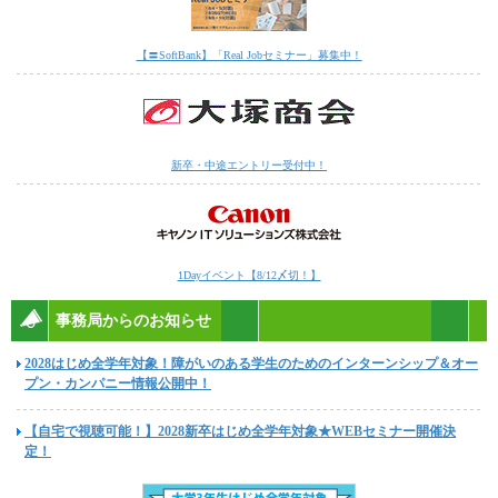
【〓SoftBank】「Real Jobセミナー」募集中！
新卒・中途エントリー受付中！
1Dayイベント【8/12〆切！】
事務局からのお知らせ
2028はじめ全学年対象！障がいのある学生のためのインターンシップ＆オー
プン・カンパニー情報公開中！
【自宅で視聴可能！】2028新卒はじめ全学年対象★WEBセミナー開催決
定！