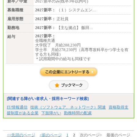
新卒／中途
2027新卒のみ(既卒3年以内可)
募集職種
2027新卒：
（１）システムエン…
雇用形態
2027新卒：
正社員
勤務地
2027新卒：
【主な拠点】 飯田…
2027新卒：
給与
全職種共通
大学院了 月給288,230円
学士卒 月給278,230円（高専専攻科卒かつ学士を有
する方も同様）
＊試用期間中の給与も同様です
[関連する障がい者求人・採用キーワード検索]
IT/情報通信
技術（ソフトウェア、ネットワーク）関連
資格取得支
援制度がある企業
下肢障がい
勤務時間の配慮
<<先頭のページ
<前のページ
1
2
次のページ>
最後のページ