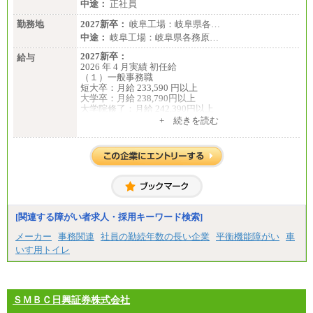
中途：
正社員
勤務地
2027新卒：
岐阜工場：岐阜県各…
中途：
岐阜工場：岐阜県各務原…
2027新卒：
給与
2026 年 4 月実績 初任給
（１）一般事務職
短大卒：月給 233,590 円以上
大学卒：月給 238,790円以上
大学院修了：月給 242,390円以上
※試用期間中も給与に変更ございません。
+ 続きを読む
（２）生産補助職
短大卒：月給 257,650 円以上
大学卒：月給 268,150円以上
大学院修了：月給 271,350円以上
※試用期間中も給与に変更ございません。
中途：
（１）一般事務職
月給 229,440 円以上
※試用期間中も給与に変更ございません。
[関連する障がい者求人・採用キーワード検索]
（２）生産補助職
月給 255,000円以上
メーカー
事務関連
社員の勤続年数の長い企業
平衡機能障がい
車
※試用期間中も給与に変更ございません。
いす用トイレ
ＳＭＢＣ日興証券株式会社