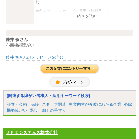
円
■総合コース＜オープン採用（地域型）＞
大学院卒 月給33.3万円、四年制大学卒 月給31.7万
+ 続きを読む
円
■事務コース
四年制大学・大学院卒 月給26.8万円
短大・専門卒 月給24.0万円
藤井 修 さん
心臓機能障がい
※上記は2027年新卒の支給予定額
藤井 修さんのメッセージを読む
※上記全てのコースにおいて、退職金前払給：一律3.
7万円を含む
※試用期間中も給与に変更はございません
中途：
■総合コース＜オープン採用（全国型）＞
大学院卒 月給35.3万円、四年制大学卒 月給33.7万
円
[関連する障がい者求人・採用キーワード検索]
■総合コース＜オープン採用（地域型）＞
大学院卒 月給33.3万円、四年制大学卒 月給31.7万
証券・金融・保険
スタッフ関連
事業内容が多岐にわたる企業
心臓
円
機能障がい
階段・廊下の手すり
■事務コース
四年制大学・大学院卒 月給26.8万円
短大・専門卒 月給24.0万円
ＪＦＥシステムズ株式会社
※上記全てのコースにおいて、退職金前払給：一律3.