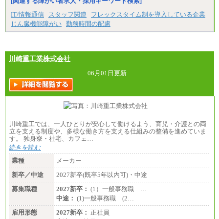
[関連する障がい者求人・採用キーワード検索]
※ご経験を考慮の上決定します
※試用期間はありません
IT/情報通信
スタッフ関連
フレックスタイム制を導入している企業
じん臓機能障がい
勤務時間の配慮
川崎重工業株式会社
06月01日更新
川崎重工では、一人ひとりが安心して働けるよう、育児・介護との両
立を支える制度や、多様な働き方を支える仕組みの整備を進めていま
す。 独身寮・社宅、カフェ…
続きを読む
業種
メーカー
新卒／中途
2027新卒(既卒5年以内可)・中途
募集職種
2027新卒：
(1）一般事務職 …
中途：
(1)一般事務職 (2…
雇用形態
2027新卒：
正社員