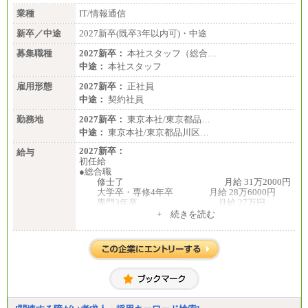
業種
IT/情報通信
新卒／中途
2027新卒(既卒3年以内可)・中途
募集職種
2027新卒：
本社スタッフ（総合…
中途：
本社スタッフ
雇用形態
2027新卒：
正社員
中途：
契約社員
勤務地
2027新卒：
東京本社/東京都品…
中途：
東京本社/東京都品川区…
2027新卒：
給与
初任給
●総合職
修士了 月給 31万2000円
大学卒・専修4年卒 月給 28万6000円
専門3年卒 月給 27万円
専門2年・短大・高専卒 月給 26万円
+ 続きを読む
※博士課程修了は修士了の金額を最低額とし、
経験・能力を考慮のうえ、当社規程に基づき決定い
たします。
●一般職
大学卒 月給 25万3000
円
中途：
月給250,000円～300,000円