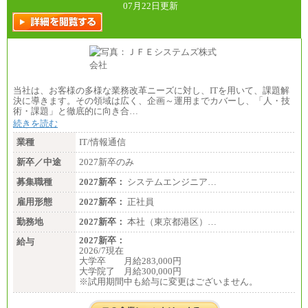
7万円を含む
07月22日更新
※試用期間中も給与に変更はございません
上記の新卒給与を下限に、これまでの経験・スキル
を考慮し、当社規定に従って決定いたします。
当社は、お客様の多様な業務改革ニーズに対し、ITを用いて、課題解
決に導きます。その領域は広く、企画～運用までカバーし、「人・技
術・課題」と徹底的に向き合…
続きを読む
業種
IT/情報通信
新卒／中途
2027新卒のみ
募集職種
2027新卒：
システムエンジニア…
雇用形態
2027新卒：
正社員
勤務地
2027新卒：
本社（東京都港区）…
2027新卒：
給与
2026/7現在
大学卒 月給283,000円
大学院了 月給300,000円
※試用期間中も給与に変更はございません。