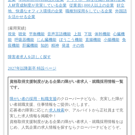
人材育成制度が充実している企業
従業員1,000人以上の企業
好立
地、快適なオフィス環境の企業
職種別採用をしている企業
外国語
を活かせる企業
[雇用実績]
視覚
聴覚
平衡機能
音声言語機能
上肢
下肢
体幹機能
心臓機
能
呼吸器機能
じん臓機能
ぼうこう機能
直腸機能
小腸機能
免
疫機能
肝臓機能
知的
精神
発達
その他
障害者求人を詳しく探す
2027年以降新卒 特設ページ
資格取得支援制度がある企業の障がい者求人・就職採用情報一覧
です。
障がい者の採用・転職支援
のクローバーナビなら、充実した障が
い者就職支援、仕事情報をご提供いたします。
応募者の障害に応じた
求人検索
や、アルバイトから正社員まで充
実した求人情報を掲載中！
資格取得支援制度がある企業の障がい者求人・就職採用情報をは
じめ、人気企業の求人情報を探すならクローバーナビをどうぞ。