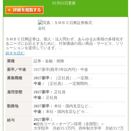
02月02日更新
ＳＭＢＣ日興証券は、個人・法人問わず、あらゆるお客様の多様化す
るニーズにお応えするために、付加価値の高い商品・サービス、ソリ
ューションを提供しています。…
続きを読む
業種
証券・金融・保険
新卒／中途
2027新卒(既卒3年以内可)・中途
募集職種
2027新卒：
［正社員］…一定期…
中途：
［正社員］…一定期間内…
雇用形態
2027新卒：
正社員
中途：
正社員
勤務地
2027新卒：
本社・国内支店など…
中途：
本社・国内支店など ※…
2027新卒：
給与
■総合コース＜オープン採用（全国型）＞
大学院卒 月給35.3万円、四年制大学卒 月給33.7万