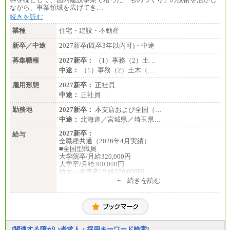
ながら、事業領域を広げてき…
続きを読む
業種
住宅・建設・不動産
新卒／中途
2027新卒(既卒3年以内可)・中途
募集職種
2027新卒：
（1）事務（2）土…
中途：
（1）事務（2）土木（…
雇用形態
2027新卒：
正社員
中途：
正社員
勤務地
2027新卒：
本支店および全国（…
中途：
北海道／宮城県／埼玉県…
2027新卒：
給与
全職種共通（2026年4月実績）
■全国型職員
大学院卒/月給320,000円
大学卒/月給300,000円
短大・高専卒/月給270,000円
+ 続きを読む
■拠点型職員※
大学院卒/月給256,000円～288,000円
大学卒/月給240,000円～270,000円
短大・高専卒/月給216,000円～243,000円
■特定職員※
[関連する障がい者求人・採用キーワード検索]