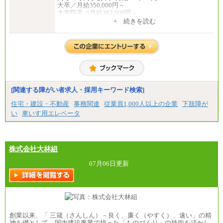
大卒／月給350,000円～
大学院卒／月給362,000円～
[地域社員]月給295,000円～
+ 続きを読む
中途：
【正社員】
[全国社員]月給348,000円～
[地域社員]月給295,000円～
※試用期間中も給与に変更はございません
【契約社員】月給200,000円～
[関連する障がい者求人・採用キーワード検索]
住宅・建設・不動産
事務関連
従業員1,000人以上の企業
下肢障が
い
車いす用エレベータ
株式会社大林組
07月06日更新
創業以来、「 三箴（さんしん）－良く、廉く（やすく）、速い」の精
神を礎として、国内建設事業で培った「ものづくり」の技術を活かし