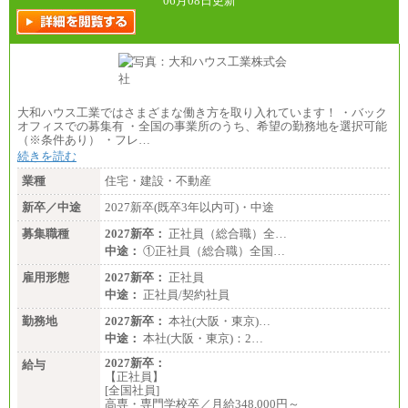
06月08日更新
大和ハウス工業ではさまざまな働き方を取り入れています！ ・バック
オフィスでの募集有 ・全国の事業所のうち、希望の勤務地を選択可能
（※条件あり） ・フレ…
続きを読む
業種
住宅・建設・不動産
新卒／中途
2027新卒(既卒3年以内可)・中途
募集職種
2027新卒：
正社員（総合職）全…
中途：
①正社員（総合職）全国…
雇用形態
2027新卒：
正社員
中途：
正社員/契約社員
勤務地
2027新卒：
本社(大阪・東京)…
中途：
本社(大阪・東京)：2…
2027新卒：
給与
【正社員】
[全国社員]
高専・専門学校卒／月給348,000円～