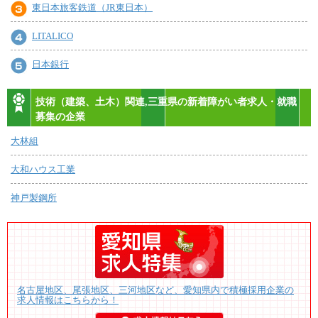
東日本旅客鉄道（JR東日本）
LITALICO
日本銀行
技術（建築、土木）関連,三重県の新着障がい者求人・就職
募集の企業
大林組
大和ハウス工業
神戸製鋼所
名古屋地区、尾張地区、三河地区など、愛知県内で積極採用企業の
求人情報はこちらから！