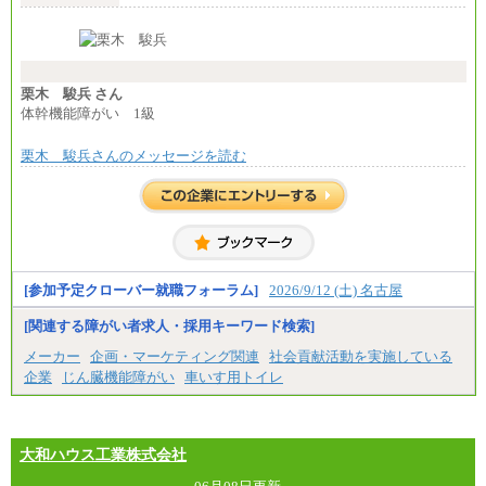
月給24万円～
※入社時の年齢等によって異なります。
※試用期間中も給与に変更はございません
栗木 駿兵 さん
体幹機能障がい 1級
栗木 駿兵さんのメッセージを読む
[参加予定クローバー就職フォーラム]
2026/9/12 (土) 名古屋
[関連する障がい者求人・採用キーワード検索]
メーカー
企画・マーケティング関連
社会貢献活動を実施している
企業
じん臓機能障がい
車いす用トイレ
大和ハウス工業株式会社