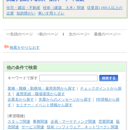
大学院卒/月給234,000円～263,000円
大学卒/月給219,000円～246,000円
住宅・建設・不動産
技術（建築、土木）関連
従業員1,000人以上の
短大・高専卒/月給197,000円～222,000円
企業
知的障がい
車いす用トイレ
※拠点型職員、特定職員の給与は、生活の拠点が定
まることによるメリットおよび地域ごとの生計費な
どの地域差指数を勘案して拠点ごとに定めていま
す。
<<先頭のページ
<前のページ
1
次のページ>
最後のページ>>
中途：
全職種共通
月給制
検索をやりなおす
226,600円～390,100円（勤務地域等により異なりま
す）
・ご経験やスキルを考慮し、選考の中で決定いたし
ます。
他の条件で検索
・試用期間中も同額支給します。
キーワードで探す
業種・職種・勤務地・雇用形態から探す
｜
チェックポイントから探
す
｜
雇用実績・職場環境から探す
企業名から探す
｜
先輩からのメッセージから探す
｜
PR情報から探
す
｜
セミナー・イベント情報から探す
[希望職種]
スタッフ関連
事務関連
企画・マーケティング関連
営業関連
販
売関連
サービス関連
技術（ソフトウェア、ネットワーク）関連