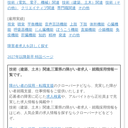
技術（電気、電子、機械）関連
技術（建築、土木）関連
技術（そ
の他）
クリエイティブ関連
専門職関連
その他
[雇用実績]
視覚
聴覚
平衡機能
音声言語機能
上肢
下肢
体幹機能
心臓機
能
呼吸器機能
じん臓機能
ぼうこう機能
直腸機能
小腸機能
免
疫機能
肝臓機能
知的
精神
発達
その他
障害者求人を詳しく探す
2027年以降新卒 特設ページ
技術（建築、土木）関連,三重県の障がい者求人・就職採用情報一
覧です。
障がい者の採用・転職支援
のクローバーナビなら、充実した障が
い者就職支援、仕事情報をご提供いたします。
応募者の障害に応じた
求人検索
や、アルバイトから正社員まで充
実した求人情報を掲載中！
技術（建築、土木）関連,三重県の障がい者求人・就職採用情報を
はじめ、人気企業の求人情報を探すならクローバーナビをどう
ぞ。