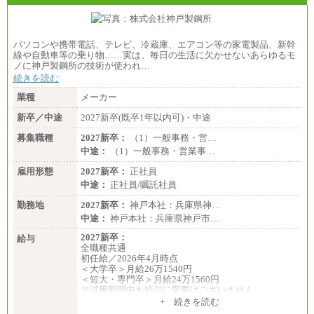
パソコンや携帯電話、テレビ、冷蔵庫、エアコン等の家電製品、新幹
線や自動車等の乗り物……実は、毎日の生活に欠かせないあらゆるモ
ノに神戸製鋼所の技術が使われ…
続きを読む
業種
メーカー
新卒／中途
2027新卒(既卒1年以内可)・中途
募集職種
2027新卒：
（1）一般事務・営…
中途：
（1）一般事務・営業事…
雇用形態
2027新卒：
正社員
中途：
正社員/嘱託社員
勤務地
2027新卒：
神戸本社：兵庫県神…
中途：
神戸本社：兵庫県神戸市…
2027新卒：
給与
全職種共通
初任給／2026年4月時点
＜大学卒＞月給26万1540円
＜短大・専門卒＞月給24万1560円
※試用期間中も給与に変更はございません
中途：
+ 続きを読む
全職種共通