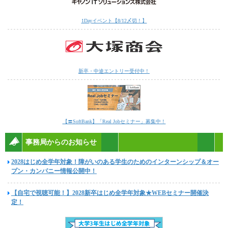
1Dayイベント【8/12〆切！】
新卒・中途エントリー受付中！
【〓SoftBank】「Real Jobセミナー」募集中！
事務局からのお知らせ
2028はじめ全学年対象！障がいのある学生のためのインターンシップ＆オー
プン・カンパニー情報公開中！
【自宅で視聴可能！】2028新卒はじめ全学年対象★WEBセミナー開催決
定！