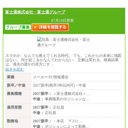
専門1年制卒：202,900円
中途：
【全職種共通】
富士通株式会社・富士通グループ
〔正社員〕
月給212,900円～330,000円
07月10日更新
※実務経験に応じてご相談させていただきます（上
記金額を超える可能性あり）
※職種8）を除き、正社員の場合勤務地は本社のみと
なります
※交通費：月5万円まで
〔契約社員〕
札幌 ：時給1,100円～1,450円
スマホが、なんでも教えてくれる時代。 でも、これからの未来に地図
東京 ：時給1,226円～1,400円
はない。 何が起こるかなんてわからない。 正解は変わる。検索結果
横浜 ：時給1,225円～
は、過去の誰かの見方にす…
川口 ：時給1,150円～
続きを読む
大阪 ：時給1,177円～1,400円
佐世保：時給1,035円～
業種
メーカー/IT/情報通信
沖縄 ：時給1,025円～1,350円
※給与は実務経験・職種・配属部署によって異なり
新卒／中途
2027新卒(既卒3年以内可)・中途
ます
※交通費：月5万円まで
募集職種
2027新卒：
＜富士通株式会社＞…
中途：
事務職系のポジションな…
雇用形態
2027新卒：
正社員
中途：
正社員
勤務地
2027新卒：
・本店 〒211…
中途：
ポジションによって勤務…