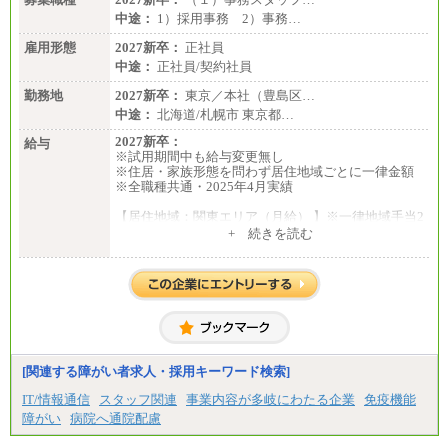
中途：
1）採用事務 2）事務…
雇用形態
2027新卒：
正社員
中途：
正社員/契約社員
勤務地
2027新卒：
東京／本社（豊島区…
中途：
北海道/札幌市 東京都…
2027新卒：
給与
※試用期間中も給与変更無し
※住居・家族形態を問わず居住地域ごとに一律金額
※全職種共通・2025年4月実績
【居住地域：関東エリア（月給） 】※一律地域手当2
5,000円含む
+ 続きを読む
大学院卒：276,100円
大学卒：250,000円
高専卒：244,800円
短大・専門3年制卒：235,300円
短大・専門2年制卒：222,600円
専門1年制卒：212,900円
【居住地域：関西エリア（月給） 】※一律地域手当1
5,000円含む
[関連する障がい者求人・採用キーワード検索]
大学院卒：266,100円
大学卒：240,000円
IT/情報通信
スタッフ関連
事業内容が多岐にわたる企業
免疫機能
高専卒：234,800円
障がい
病院へ通院配慮
短大・専門3年制卒：225,300円
短大・専門2年制卒：212,600円