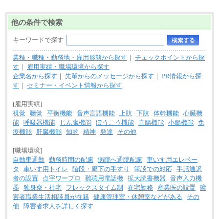
他の条件で検索
キーワードで探す
業種・職種・勤務地・雇用形態から探す
｜
チェックポイントから探
す
｜
雇用実績・職場環境から探す
企業名から探す
｜
先輩からのメッセージから探す
｜
PR情報から探
す
｜
セミナー・イベント情報から探す
[雇用実績]
視覚
聴覚
平衡機能
音声言語機能
上肢
下肢
体幹機能
心臓機
能
呼吸器機能
じん臓機能
ぼうこう機能
直腸機能
小腸機能
免
疫機能
肝臓機能
知的
精神
発達
その他
[職場環境]
自動車通勤
勤務時間の配慮
病院へ通院配慮
車いす用エレベー
タ
車いす用トイレ
階段・廊下の手すり
筆談での対応
手話通訳
者の設置
点字ワープロ
難聴用電話機
拡大読書機器
音声入力機
器
独身寮・社宅
フレックスタイム制
在宅勤務
産業医の設置
障
害者職業生活相談員が在籍
健康管理室・休憩室などがある
その
他
障害者求人を詳しく探す