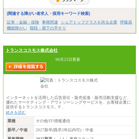
固定残業／なし 試用期間／あり（6か月）
※試用期間中も給与に変更はございません。
[関連する障がい者求人・採用キーワード検索]
証券・金融・保険
事務関連
シェアトップクラスを誇る企業
呼吸器
機能障がい
階段・廊下の手すり
トランスコスモス株式会社
06月25日更新
インターネットを活用した広告宣伝・販売促進・販売活動支援など、
優れたマーケティング・アウトソーシングサービスを、お客様企業に
提供するトランスコスモス。P…
続きを読む
業種
その他/IT/情報通信
新卒／中途
2027新卒(既卒2年以内可)・中途
募集職種
2027新卒：
（１）事務スタッフ…