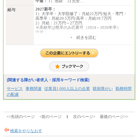
中途：
1）池袋 2) 完全…
2027新卒：
給与
1）大学卒・大学院修了：月給21万円/短大・専門・
高専卒：月給20.5万円/高卒：月給19.7万円
2）月給：21万円～27万円
※高校卒は既卒のみ応募可（2024～2026年卒）
中途：
1）月給：21万円～25万円
+ 続きを読む
2）月給：21万円～27万円
[関連する障がい者求人・採用キーワード検索]
サービス
事務関連
従業員1,000人以上の企業
聴覚障がい
勤務時間
の配慮
<<先頭のページ
<前のページ
1
次のページ>
最後のページ>>
検索をやりなおす