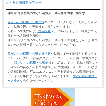
2027年以降新卒 特設ページ
沖縄県,免疫機能の障がい者求人・就職採用情報一覧です。
障がい者の採用・転職支援
のクローバーナビなら、充実した障が
い者就職支援、仕事情報をご提供いたします。
応募者の障害に応じた
求人検索
や、アルバイトから正社員まで充
実した求人情報を掲載中！
沖縄県,免疫機能の障がい者求人・就職採用情報をはじめ、人気企
業の求人情報を探すならクローバーナビをどうぞ。
障がい者の採用・転職支援情報
や就職サポート情報をお届けする
クローバーナビ。 新卒採用からアルバイト、正社員、中途採用ま
で、
障がい者の採用・転職情報
をご紹介。 身体・視覚・聴覚など
に障がいのある方の雇用実績や、希望勤務地、メーカー・ ITなど
の業種別情報、 更にはエンジニアや事務関連などの職種情報ま
で、様々な条件から求人情報を検索できます。
障がい者の就職・
求人検索
ならクローバーナビへ。