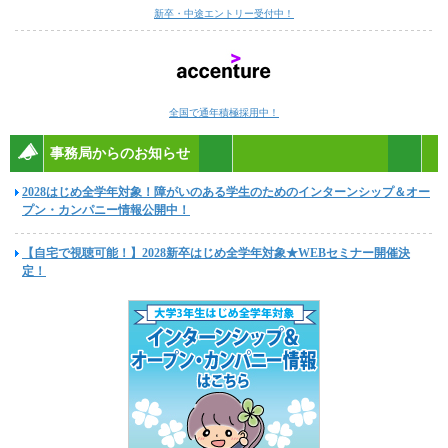
新卒・中途エントリー受付中！
全国で通年積極採用中！
事務局からのお知らせ
2028はじめ全学年対象！障がいのある学生のためのインターンシップ＆オー
プン・カンパニー情報公開中！
【自宅で視聴可能！】2028新卒はじめ全学年対象★WEBセミナー開催決
定！