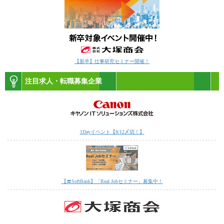
【新卒】仕事研究セミナー開催！
注目求人・転職募集企業
1Dayイベント【8/12〆切！】
【〓SoftBank】「Real Jobセミナー」募集中！