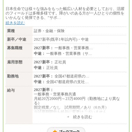
日本生命では様々な強みをもった幅広い人材を必要としており、活躍
のフィールドは多種多様です。障がいのある方が一人ひとりの個性を
いかんなく発揮できる、“サポ…
続きを読む
業種
証券・金融・保険
新卒／中途
2027新卒(既卒1年以内可)・中途
募集職種
2027新卒：
一般事務・営業事務…
中途：
一般事務・営業事務（サ…
雇用形態
2027新卒：
正社員
中途：
正社員
勤務地
2027新卒：
全国47都道府県の…
中途：
全国47都道府県の支社…
2027新卒：
給与
一般事務・営業事務共通
月給20万2000円～23万4000円（勤務地により異な
る）
固定残業／なし 試用期間／あり（6カ月）
※試用期間中も給与に変更はございません
中途：
+ 続きを読む
一般事務・営業事務共通
月給20万2000円～23万4000円（勤務地により異な
る）