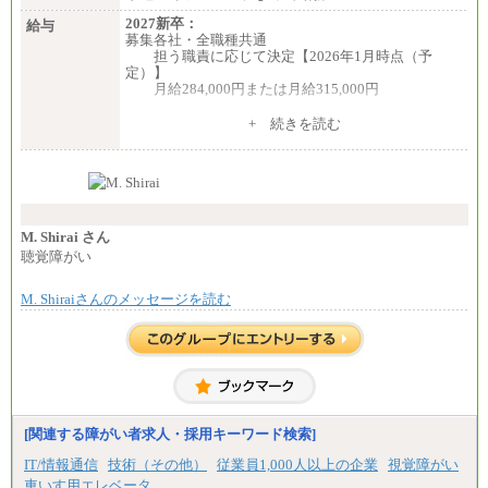
2027新卒：
給与
募集各社・全職種共通
担う職責に応じて決定【2026年1月時点（予
定）】
月給284,000円または月給315,000円
※入社後早期から、自律的な業務遂行が求めら
+ 続きを読む
れる職務を担う方については、月額給与315,000円で
す。
なお、高度なスキルや専門性を持ち、より高
い職責を担う方については、さらに高い金額を個別
に設定します。
※習熟度を上げるための育成が一定期間必要で
上司の指示に基づき職務を遂行する方については、
M. Shirai さん
月額給与284,000円となります。
聴覚障がい
※個別に設定する給与については、選考の過程
で決定していきます。
M. Shiraiさんのメッセージを読む
※上記に加え、所定労働時間外に勤務をした場
合には、時間外勤務手当を支給します。
※試用期間中も給与に変更はございません。
中途：
＜募集各社・全職種共通＞
月給21万円以上～
※試用期間中の給与に変更はありません。
[関連する障がい者求人・採用キーワード検索]
※経験・能力を考慮し、当社規定により決定いたし
IT/情報通信
技術（その他）
従業員1,000人以上の企業
視覚障がい
ます。
車いす用エレベータ