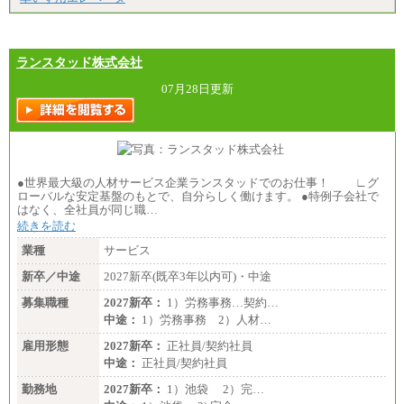
ランスタッド株式会社
07月28日更新
●世界最大級の人材サービス企業ランスタッドでのお仕事！ ∟グ
ローバルな安定基盤のもとで、自分らしく働けます。 ●特例子会社で
はなく、全社員が同じ職…
続きを読む
業種
サービス
新卒／中途
2027新卒(既卒3年以内可)・中途
募集職種
2027新卒：
1）労務事務…契約…
中途：
1）労務事務 2）人材…
雇用形態
2027新卒：
正社員/契約社員
中途：
正社員/契約社員
勤務地
2027新卒：
1）池袋 2）完…