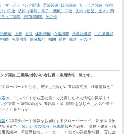
画・マーケティング関連
営業関連
販売関連
サービス関連
技術
ク）関連
技術（電気、電子、機械）関連
技術（建築、土木）関
イティブ関連
専門職関連
その他
語機能
上肢
下肢
体幹機能
心臓機能
呼吸器機能
じん臓機能
腸機能
免疫機能
肝臓機能
知的
精神
発達
その他
ィング関連,三重県の障がい者転職・雇用情報一覧です。
のクローバーナビなら、充実した障がい者就職支援、仕事情報をご
検索
や、アルバイトから正社員まで充実した求人情報を掲載中！
ィング関連,三重県の障がい者転職・雇用情報をはじめ、人気企業の
バーナビをどうぞ。
情報
や就職サポート情報をお届けするクローバーナビ。 新卒採用か
途採用まで、
障がい者の採用・転職情報
をご紹介。 身体・視覚・聴
用実績や、希望勤務地、メーカー・ ITなどの業種別情報、 更には