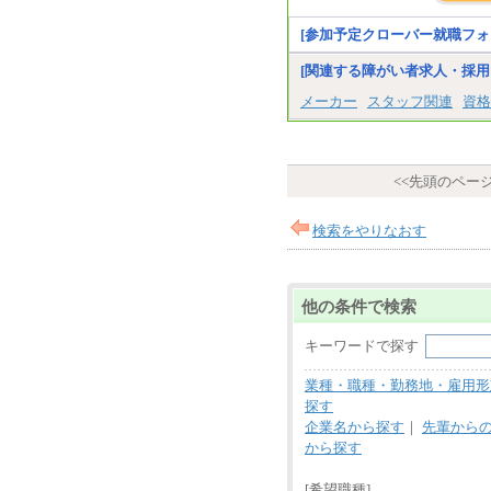
[参加予定クローバー就職フォ
[関連する障がい者求人・採用
メーカー
スタッフ関連
資格
<<先頭のペー
検索をやりなおす
他の条件で検索
キーワードで探す
業種・職種・勤務地・雇用形
探す
企業名から探す
｜
先輩から
から探す
[希望職種]