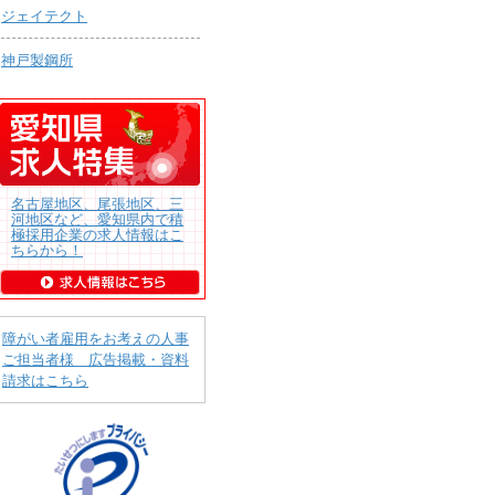
ジェイテクト
神戸製鋼所
名古屋地区、尾張地区、三
河地区など、愛知県内で積
極採用企業の求人情報はこ
ちらから！
障がい者雇用をお考えの人事
ご担当者様 広告掲載・資料
請求はこちら