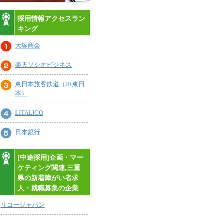
採用情報アクセスラン
キング
大塚商会
楽天ソシオビジネス
東日本旅客鉄道（JR東日
本）
LITALICO
日本銀行
[中途採用]企画・マー
ケティング関連,三重
県の新着障がい者求
人・就職募集の企業
リコージャパン