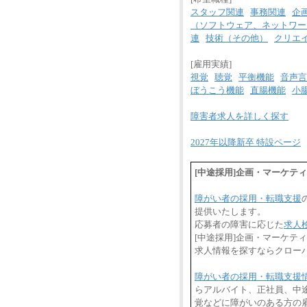
スタッフ関連
事務関連
企
（ソフトウェア、ネットワー
連
技術（その他）
クリエ
[雇用実績]
視覚
聴覚
平衡機能
音声言
ぼうこう機能
直腸機能
小
障害者求人を詳しく探す
2027年以降新卒 特設ページ
[中途採用]企画・マーケテ
障がい者の採用・転職支援
提供いたします。
応募者の障害に応じた
求人
[中途採用]企画・マーケテ
求人情報を探すならクロー
障がい者の採用・転職支援
らアルバイト、正社員、中
覚などに障がいのある方の雇