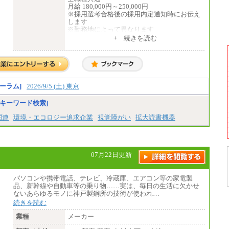
月給 180,000円～250,000円
※採用選考合格後の採用内定通知時にお伝え
します
※勤務地によって異なります
+ 続きを読む
中途：
全職種共通
月給 200,000円～250,000円
入社時の処遇は経験・能力を考慮の上、当社
規程により決定します。
具体的な金額は採用選考合格後に採用内定通
ーラム]
2026/9/5 (土) 東京
知時にお伝えします。
キーワード検索]
関連
環境・エコロジー追求企業
視覚障がい
拡大読書機器
07月22日更新
パソコンや携帯電話、テレビ、冷蔵庫、エアコン等の家電製
品、新幹線や自動車等の乗り物……実は、毎日の生活に欠かせ
ないあらゆるモノに神戸製鋼所の技術が使われ…
続きを読む
業種
メーカー