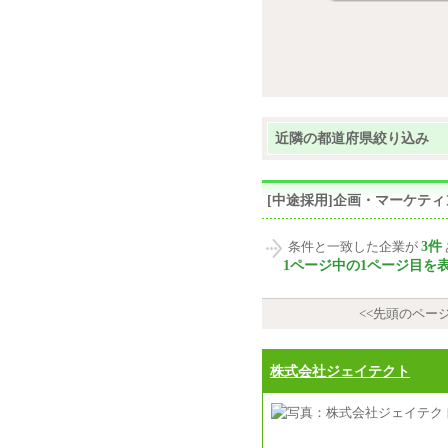
近隣の都道府県絞り込み
[中途採用]企画・マーケテ
3件
条件と一致した企業が
1ページ中の1ページ目を
<<先頭のペー
株式会社ジェイテクト