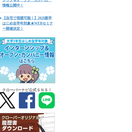
シップ＆オープン・カンパニー
情報公開中！
【自宅で視聴可能！】2028新卒
はじめ全学年対象★WEBセミナ
ー開催決定！
クローバーナビ公式ＳＮＳ！