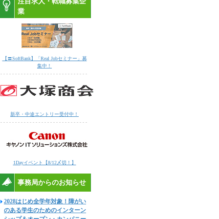
注目求人・転職募集企
業
【〓SoftBank】「Real Jobセミナー」募
集中！
新卒・中途エントリー受付中！
1Dayイベント【8/12〆切！】
事務局からのお知らせ
2028はじめ全学年対象！障がい
のある学生のためのインターン