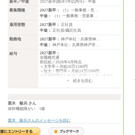
新卒／中途
2027新卒(既卒1年以内可)・中途
募集職種
2027新卒：
（1）一般事務・営…
中途：
（1）一般事務・営業事…
雇用形態
2027新卒：
正社員
中途：
正社員/嘱託社員
勤務地
2027新卒：
神戸本社：兵庫県神…
中途：
神戸本社：兵庫県神戸市…
2027新卒：
給与
全職種共通
初任給／2026年4月時点
＜大学卒＞月給26万1540円
＜短大・専門卒＞月給24万1560円
※試用期間中も給与に変更はございません
中途：
+ 続きを読む
全職種共通
月給24万円～
※入社時の年齢等によって異なります。
※試用期間中も給与に変更はございません
栗木 駿兵 さん
体幹機能障がい 1級
栗木 駿兵さんのメッセージを読む