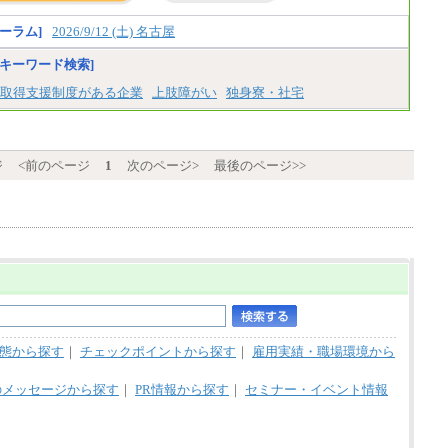
ーラム]
2026/9/12 (土) 名古屋
キーワード検索]
取得支援制度がある企業
上肢障がい
独身寮・社宅
ジ
<前のページ
1
次のページ>
最後のページ>>
態から探す
｜
チェックポイントから探す
｜
雇用実績・職場環境から
のメッセージから探す
｜
PR情報から探す
｜
セミナー・イベント情報