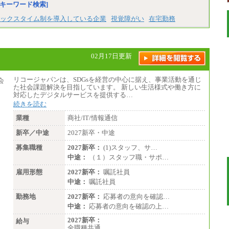
キーワード検索]
ックスタイム制を導入している企業
視覚障がい
在宅勤務
02月17日更新
リコージャパンは、SDGsを経営の中心に据え、事業活動を通じ
た社会課題解決を目指しています。 新しい生活様式や働き方に
対応したデジタルサービスを提供する…
続きを読む
業種
商社/IT/情報通信
新卒／中途
2027新卒・中途
募集職種
2027新卒：
(1)スタッフ、サ…
中途：
（１）スタッフ職・サポ…
雇用形態
2027新卒：
嘱託社員
中途：
嘱託社員
勤務地
2027新卒：
応募者の意向を確認…
中途：
応募者の意向を確認の上…
2027新卒：
給与
全職種共通