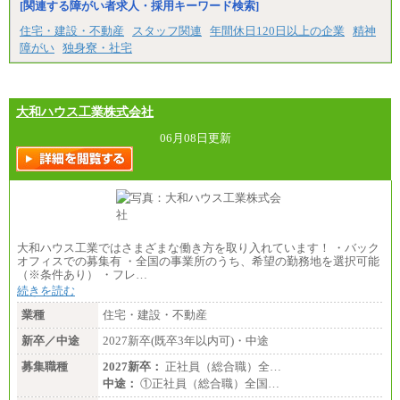
[関連する障がい者求人・採用キーワード検索]
大学院卒/月給234,000円～263,000円
大学卒/月給219,000円～246,000円
住宅・建設・不動産
スタッフ関連
年間休日120日以上の企業
精神
短大・高専卒/月給197,000円～222,000円
障がい
独身寮・社宅
※拠点型職員、特定職員の給与は、生活の拠点が定
まることによるメリットおよび地域ごとの生計費な
どの地域差指数を勘案して拠点ごとに定めていま
す。
大和ハウス工業株式会社
中途：
全職種共通
06月08日更新
月給制
226,600円～390,100円（勤務地域等により異なりま
す）
・ご経験やスキルを考慮し、選考の中で決定いたし
ます。
・試用期間中も同額支給します。
大和ハウス工業ではさまざまな働き方を取り入れています！ ・バック
オフィスでの募集有 ・全国の事業所のうち、希望の勤務地を選択可能
（※条件あり） ・フレ…
続きを読む
業種
住宅・建設・不動産
新卒／中途
2027新卒(既卒3年以内可)・中途
募集職種
2027新卒：
正社員（総合職）全…
中途：
①正社員（総合職）全国…