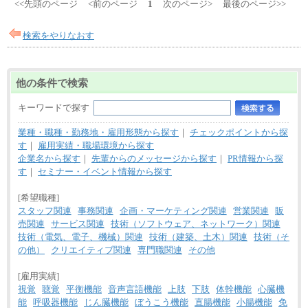
<<先頭のページ
<前のページ
1
次のページ>
最後のページ>>
検索をやりなおす
他の条件で検索
キーワードで探す
業種・職種・勤務地・雇用形態から探す
｜
チェックポイントから探
す
｜
雇用実績・職場環境から探す
企業名から探す
｜
先輩からのメッセージから探す
｜
PR情報から探
す
｜
セミナー・イベント情報から探す
[希望職種]
スタッフ関連
事務関連
企画・マーケティング関連
営業関連
販
売関連
サービス関連
技術（ソフトウェア、ネットワーク）関連
技術（電気、電子、機械）関連
技術（建築、土木）関連
技術（そ
の他）
クリエイティブ関連
専門職関連
その他
[雇用実績]
視覚
聴覚
平衡機能
音声言語機能
上肢
下肢
体幹機能
心臓機
能
呼吸器機能
じん臓機能
ぼうこう機能
直腸機能
小腸機能
免