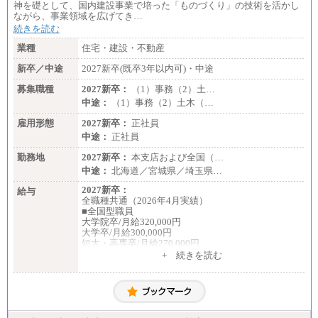
神を礎として、国内建設事業で培った「ものづくり」の技術を活かし
ながら、事業領域を広げてき…
続きを読む
業種
住宅・建設・不動産
新卒／中途
2027新卒(既卒3年以内可)・中途
募集職種
2027新卒：
（1）事務（2）土…
中途：
（1）事務（2）土木（…
雇用形態
2027新卒：
正社員
中途：
正社員
勤務地
2027新卒：
本支店および全国（…
中途：
北海道／宮城県／埼玉県…
2027新卒：
給与
全職種共通（2026年4月実績）
■全国型職員
大学院卒/月給320,000円
大学卒/月給300,000円
短大・高専卒/月給270,000円
+ 続きを読む
■拠点型職員※
大学院卒/月給256,000円～288,000円
大学卒/月給240,000円～270,000円
短大・高専卒/月給216,000円～243,000円
■特定職員※