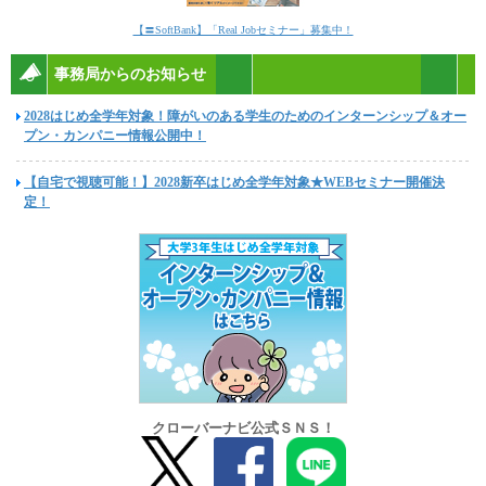
【〓SoftBank】「Real Jobセミナー」募集中！
事務局からのお知らせ
2028はじめ全学年対象！障がいのある学生のためのインターンシップ＆オー
プン・カンパニー情報公開中！
【自宅で視聴可能！】2028新卒はじめ全学年対象★WEBセミナー開催決
定！
クローバーナビ公式ＳＮＳ！