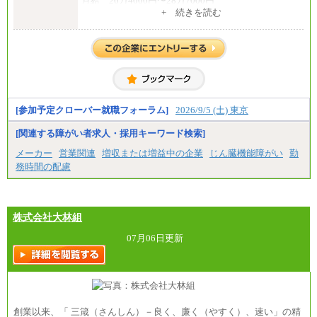
月給 26万4000円〜28万7000円
+ 続きを読む
【契約社員】
月給 21万6300円〜27万1200円
【アルバイト・パート・時給制】
千葉／1,290円～、東京／1,390円～、埼玉/1,315円
～、
神奈川/1,390円～、静岡/1,240円～、滋賀/1,220円
～、
愛知/1,290円～
[参加予定クローバー就職フォーラム]
2026/9/5 (土) 東京
※正社員・契約社員登用制度あり
※上記給与をベースにスキル・経験に応じて、決定
[関連する障がい者求人・採用キーワード検索]
します。
※試用期間中も給与に変更はございません
メーカー
営業関連
増収または増益中の企業
じん臓機能障がい
勤
務時間の配慮
株式会社大林組
07月06日更新
創業以来、「 三箴（さんしん）－良く、廉く（やすく）、速い」の精