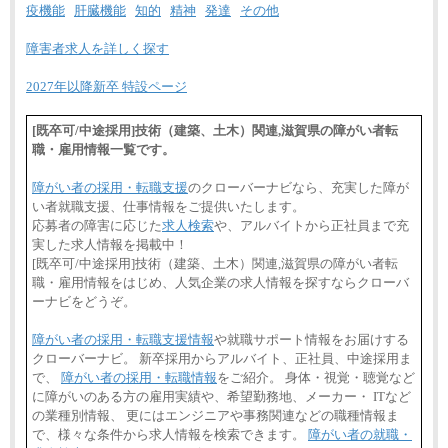
疫機能
肝臓機能
知的
精神
発達
その他
障害者求人を詳しく探す
2027年以降新卒 特設ページ
[既卒可/中途採用]技術（建築、土木）関連,滋賀県の障がい者転
職・雇用情報一覧です。
障がい者の採用・転職支援
のクローバーナビなら、充実した障が
い者就職支援、仕事情報をご提供いたします。
応募者の障害に応じた
求人検索
や、アルバイトから正社員まで充
実した求人情報を掲載中！
[既卒可/中途採用]技術（建築、土木）関連,滋賀県の障がい者転
職・雇用情報をはじめ、人気企業の求人情報を探すならクローバ
ーナビをどうぞ。
障がい者の採用・転職支援情報
や就職サポート情報をお届けする
クローバーナビ。 新卒採用からアルバイト、正社員、中途採用ま
で、
障がい者の採用・転職情報
をご紹介。 身体・視覚・聴覚など
に障がいのある方の雇用実績や、希望勤務地、メーカー・ ITなど
の業種別情報、 更にはエンジニアや事務関連などの職種情報ま
で、様々な条件から求人情報を検索できます。
障がい者の就職・