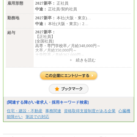
雇用形態
2027新卒：
正社員
中途：
正社員/契約社員
勤務地
2027新卒：
本社(大阪・東京)…
中途：
本社(大阪・東京)：2…
2027新卒：
給与
【正社員】
[全国社員]
高専・専門学校卒／月給348,000円～
大卒／月給350,000円～
大学院卒／月給362,000円～
[地域社員]月給295,000円～
+ 続きを読む
中途：
【正社員】
[全国社員]月給348,000円～
[地域社員]月給295,000円～
※試用期間中も給与に変更はございません
【契約社員】月給200,000円～
[関連する障がい者求人・採用キーワード検索]
住宅・建設・不動産
事務関連
資格取得支援制度がある企業
心臓機
能障がい
筆談での対応