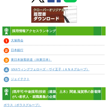
採用情報アクセスランキング
大塚商会
日本銀行
東日本旅客鉄道（JR東日本）
ANAウィングフェローズ・ヴイ王子（ＡＮＡグループ）
ジェイテクト
[既卒可/中途採用]技術（建築、土木）関連,滋賀県の新着障
がい者求人・就職募集の企業
ポラス（ポラスグループ）