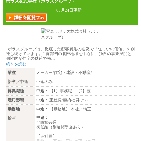
ポラス株式会社（ポラスグループ）
03月24日更新
“ポラスグループは、徹底した顧客満足の追及で「住まいの価値」を創
造し続けています。” 首都圏の北部地域を中心に、独自の事業展開と
個性的な住宅の供給で発…
続きを読む
業種
メーカー/住宅・建設・不動産/…
新卒／中途
中途のみ
募集職種
中途：
【1】事務職 【2】技…
雇用形態
中途：
正社員/契約社員/アル…
勤務地
中途：
【勤務地】 本社／埼玉…
中途：
給与
全職種共通
初任給（別途諸手当あり）
【正社員】