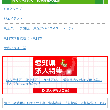
障がい者求人・就職募集の企業
JTBグループ
ジェイテクト
東芝グループ(東芝、東芝デバイス＆ストレージ)
東日本旅客鉄道（JR東日本）
大和ハウス工業
名古屋地区、尾張地区、三河地区など、愛知県内で積極採用企業の
求人情報はこちらから！
障がい者雇用をお考えの人事ご担当者様 広告掲載・資料請求はこちら