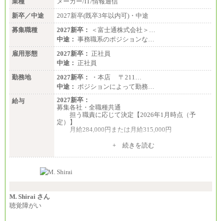
業種
メーカー/IT/情報通信
新卒／中途
2027新卒(既卒3年以内可)・中途
募集職種
2027新卒：
＜富士通株式会社＞…
中途：
事務職系のポジションな…
雇用形態
2027新卒：
正社員
中途：
正社員
勤務地
2027新卒：
・本店 〒211…
中途：
ポジションによって勤務…
2027新卒：
給与
募集各社・全職種共通
担う職責に応じて決定【2026年1月時点（予
定）】
月給284,000円または月給315,000円
※入社後早期から、自律的な業務遂行が求めら
+ 続きを読む
れる職務を担う方については、月額給与315,000円で
す。
なお、高度なスキルや専門性を持ち、より高
い職責を担う方については、さらに高い金額を個別
に設定します。
※習熟度を上げるための育成が一定期間必要で
上司の指示に基づき職務を遂行する方については、
M. Shirai さん
月額給与284,000円となります。
聴覚障がい
※個別に設定する給与については、選考の過程
で決定していきます。