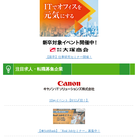
【新卒】仕事研究セミナー開催！
注目求人・転職募集企業
1Dayイベント【8/12〆切！】
【〓SoftBank】「Real Jobセミナー」募集中！