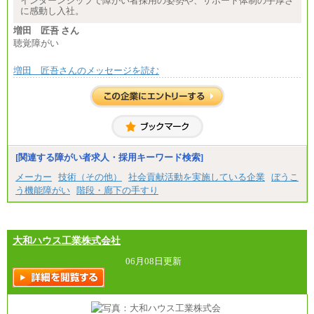
インターンシップで障がい者採用の姿勢や、サポート体制の手厚さ
に感動し入社。
増田 匠吾 さん
聴覚障がい
増田 匠吾さんのメッセージを読む
[関連する障がい者求人・採用キーワード検索]
メーカー
技術（その他）
社会貢献活動を実施している企業
ぼうこ
う機能障がい
階段・廊下の手すり
大和ハウス工業株式会社
06月08日更新