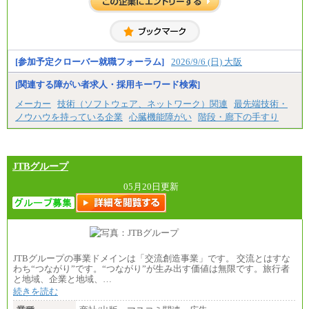
[参加予定クローバー就職フォーラム]
2026/9/6 (日) 大阪
[関連する障がい者求人・採用キーワード検索]
メーカー
技術（ソフトウェア、ネットワーク）関連
最先端技術・
ノウハウを持っている企業
心臓機能障がい
階段・廊下の手すり
JTBグループ
05月20日更新
JTBグループの事業ドメインは「交流創造事業」です。 交流とはすな
わち“つながり”です。“つながり”が生み出す価値は無限です。旅行者
と地域、企業と地域、…
続きを読む