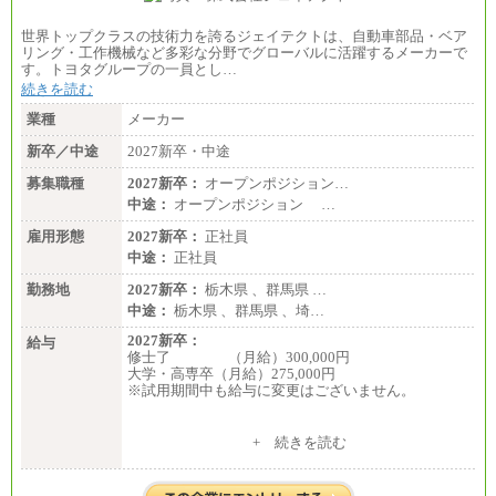
世界トップクラスの技術力を誇るジェイテクトは、自動車部品・ベア
リング・工作機械など多彩な分野でグローバルに活躍するメーカーで
す。トヨタグループの一員とし…
続きを読む
業種
メーカー
新卒／中途
2027新卒・中途
募集職種
2027新卒：
オープンポジション…
中途：
オープンポジション …
雇用形態
2027新卒：
正社員
中途：
正社員
勤務地
2027新卒：
栃木県 、群馬県 …
中途：
栃木県 、群馬県 、埼…
2027新卒：
給与
修士了 （月給）300,000円
大学・高専卒（月給）275,000円
※試用期間中も給与に変更はございません。
中途：
+ 続きを読む
修士了 （月給）300,000円
大学・高専卒（月給）275,000円
※試用期間中も給与に変更はございません。