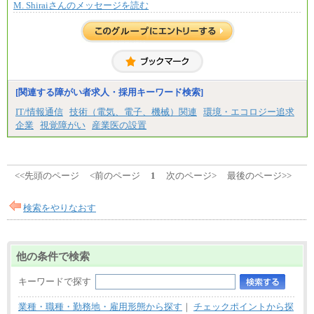
M. Shiraiさんのメッセージを読む
※上記に加え、所定労働時間外に勤務をした場
合には、時間外勤務手当を支給します。
※試用期間中も給与に変更はございません。
中途：
＜募集各社・全職種共通＞
月給21万円以上～
※試用期間中の給与に変更はありません。
[関連する障がい者求人・採用キーワード検索]
※経験・能力を考慮し、当社規定により決定いたし
IT/情報通信
技術（電気、電子、機械）関連
環境・エコロジー追求
ます。
企業
視覚障がい
産業医の設置
<<先頭のページ
<前のページ
1
次のページ>
最後のページ>>
検索をやりなおす
他の条件で検索
キーワードで探す
業種・職種・勤務地・雇用形態から探す
｜
チェックポイントから探