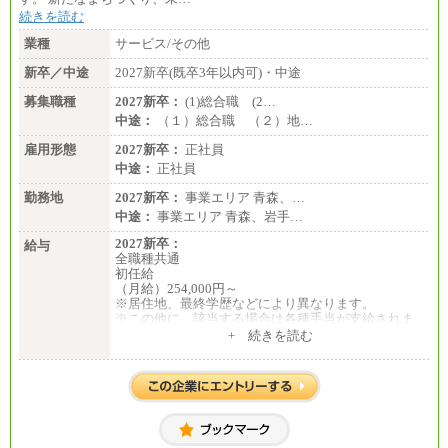
※詳細はJTBキャリアサイトよりご確認ください。
続きを読む
■I&Jデジタルイノベーション(株)
業種
サービス/その他
総合職 月給224,500～242,600円＋地域手当
※詳細はJTBキャリアサイトよりご確認ください。
新卒／中途
2027新卒(既卒3年以内可)・中途
＜有期社員コース＞
募集職種
2027新卒：
(1)総合職 (2…
■(株)JTBビジネストランスフォーム
中途：
（１）総合職 （２）地…
有期契約職 月給185,000～195,000円
※詳細はJTBキャリアサイトよりご確認ください。
雇用形態
2027新卒：
正社員
中途：
正社員
■(株)JTBパブリッシング ※2027年新卒募集終了
総合職 月給241,000円
勤務地
2027新卒：
事業エリア 青森、…
中途：
中途：
事業エリア 青森、岩手…
①月給227,000円以上
②月給212,000円以上
2027新卒：
給与
③月給172,500円以上
全職種共通
④月給23万円～37万円
初任給
⑤月給20万円～25万円
（月給）254,000円～
⑥月給33万円～48万円
※居住地、最終学歴などにより異なります。
⑦月給271,000円以上
※この他に、該当する場合は各種手当が支給されま
⑧～⑮月給200,000円〜月給400,000円
す。
+ 続きを読む
⑯月給185,000円以上
※試用期間中も給与に変更はございません。
⑰月給237,000円以上
⑱月給212,000円以上
中途：
⑲東京：月給202,000 円以上 、京都：月給193,000 円
全職種共通
以上
初任給／月給263,000円～
⑳月給205,000円以上
※居住地、年齢により異なります。
㉑月給185,000 円以上
※この他に、該当する場合は各種手当が支給されま
㉒月給185,000 円以上