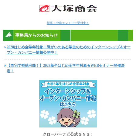
新卒・中途エントリー受付中！
事務局からのお知らせ
2028はじめ全学年対象！障がいのある学生のためのインターンシップ＆オー
プン・カンパニー情報公開中！
【自宅で視聴可能！】2028新卒はじめ全学年対象★WEBセミナー開催決
定！
クローバーナビ公式ＳＮＳ！