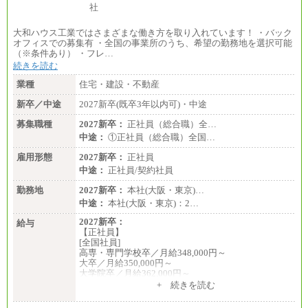
大和ハウス工業ではさまざまな働き方を取り入れています！ ・バック
オフィスでの募集有 ・全国の事業所のうち、希望の勤務地を選択可能
（※条件あり） ・フレ…
続きを読む
業種
住宅・建設・不動産
新卒／中途
2027新卒(既卒3年以内可)・中途
募集職種
2027新卒：
正社員（総合職）全…
中途：
①正社員（総合職）全国…
雇用形態
2027新卒：
正社員
中途：
正社員/契約社員
勤務地
2027新卒：
本社(大阪・東京)…
中途：
本社(大阪・東京)：2…
2027新卒：
給与
【正社員】
[全国社員]
高専・専門学校卒／月給348,000円～
大卒／月給350,000円～
大学院卒／月給362,000円～
[地域社員]月給295,000円～
+ 続きを読む
中途：
【正社員】