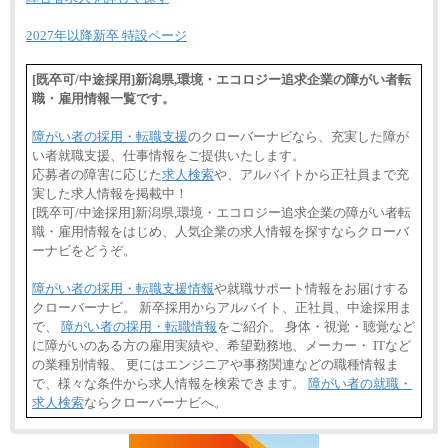
2027年以降新卒 特設ページ
[既卒可/中途採用]新潟県,環境・エコロジー追求企業の障がい者転
職・雇用情報一覧です。
障がい者の採用・転職支援
のクローバーナビなら、充実した障が
い者就職支援、仕事情報をご提供いたします。
応募者の障害に応じた
求人検索
や、アルバイトから正社員まで充
実した求人情報を掲載中！
[既卒可/中途採用]新潟県,環境・エコロジー追求企業の障がい者転
職・雇用情報をはじめ、人気企業の求人情報を探すならクローバ
ーナビをどうぞ。
障がい者の採用・転職支援情報
や就職サポート情報をお届けする
クローバーナビ。 新卒採用からアルバイト、正社員、中途採用ま
で、
障がい者の採用・転職情報
をご紹介。 身体・視覚・聴覚など
に障がいのある方の雇用実績や、希望勤務地、メーカー・ ITなど
の業種別情報、 更にはエンジニアや事務関連などの職種情報ま
で、様々な条件から求人情報を検索できます。
障がい者の就職・
求人検索
ならクローバーナビへ。