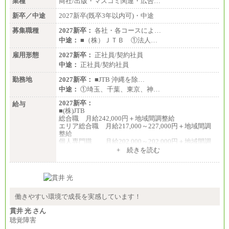
業種
商社/出版・マスコミ関連・広告…
新卒／中途
2027新卒(既卒3年以内可)・中途
募集職種
2027新卒：
各社・各コースによ…
中途：
■（株）ＪＴＢ ①法人…
雇用形態
2027新卒：
正社員/契約社員
中途：
正社員/契約社員
勤務地
2027新卒：
■JTB 沖縄を除…
中途：
①埼玉、千葉、東京、神…
2027新卒：
給与
■(株)JTB
総合職 月給242,000円＋地域間調整給
エリア総合職 月給217,000～227,000円＋地域間調
整給
個人専門職 月給202,000～202,000円＋地域間調
整給
+ 続きを読む
※詳細はJTBキャリアサイトよりご確認ください。
■(株)JTB商事
総合職 月給208,000～235,000円
エリア総合職 月給180,000～205,000円＋地域手当
※詳細はJTBキャリアサイトよりご確認ください。
働きやすい環境で成長を実感しています！
■(株)JTBパブリッシング ※2027年新卒募集終了
貫井 光 さん
総合職 月給271,000円
聴覚障害