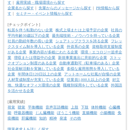
す
｜
雇用実績・職場環境から探す
企業名から探す
｜
先輩からのメッセージから探す
｜
PR情報から探
す
｜
セミナー・イベント情報から探す
[チェックポイント]
転居を伴う転勤のない企業
株式上場または上場予定の企業
社員の
平均年齢30歳以下の企業
最先端技術・ノウハウを持っている企業
社員の勤続年数の長い企業
シェアトップクラスを誇る企業
フレッ
クスタイム制を導入している企業
外資系の企業
資格取得支援制度
がある企業
事業内容が多岐にわたる企業
環境・エコロジー追求企
業
増収または増益中の企業
新規事業進出に意欲的な企業
ストッ
クオプション制度のある企業
自動車通勤可（駐車場のある）企業
社会貢献活動を実施している企業
多様な雇用形態を導入している
企業
年間休日120日以上の企業
アットホームな社風が自慢の企業
人材育成制度が充実している企業
従業員1,000人以上の企業
好立
地、快適なオフィス環境の企業
職種別採用をしている企業
外国語
を活かせる企業
[雇用実績]
視覚
聴覚
平衡機能
音声言語機能
上肢
下肢
体幹機能
心臓機
能
呼吸器機能
じん臓機能
ぼうこう機能
直腸機能
小腸機能
免
疫機能
肝臓機能
知的
精神
発達
その他
障害者求人を詳しく探す