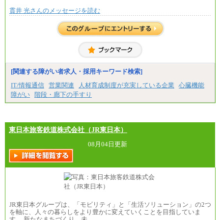
■(株)JTBビジネストラベルソリューションズ
貫井 光さんのメッセージを読む
総合職 月給220,000～230,000円＋地域間調整給
エリア総合職 月給206,000円～214,000＋地域間調
整給
※詳細はJTBキャリアサイトよりご確認ください。
■(株)JTBコミュニケーションデザイン
総合職 月給230,000円
みなし残業手当：20,000円（一律支給）※みなし
残業手当の残業時間は10.43時間。
[関連する障がい者求人・採用キーワード検索]
※超過勤務手当：みなし残業時間を超える残業時
IT/情報通信
営業関連
人材育成制度が充実している企業
心臓機能
間に応じて、時間外手当等を支給。
障がい
階段・廊下の手すり
エリアサポート職 月給188,000円
※超過勤務手当：残業時間については全額時間外
手当を支給。
東日本旅客鉄道株式会社（JR東日本）
■（株）JTBグローバルマーケティング＆トラベル
総合職 月給242,000円＋地域間調整給
訪日事業職 月給202,000～227,000円＋地域間調整
08月04日更新
給
※詳細はJTBキャリアサイトよりご確認ください。
■(株)JTBビジネストランスフォーム
総合職 月給205,000～225,000円＋地域間調整給
エリア総合職 月給185,000円＋地域間調整給
※詳細はJTBキャリアサイトよりご確認ください。
JR東日本グループは、「モビリティ」と「生活ソリューション」の2つ
■(株)JTBデータサービス ※2027年新卒募集終了
を軸に、人々の暮らしをより豊かに変えていくことを目指していま
総合職 月給186,000～194,000円＋地域手当
す。 新たなまちづくり、未…