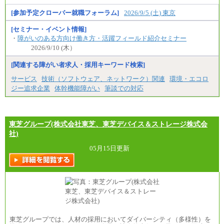
す。
㉓月給224,500円以上
※試用期間中も給与に変更はございません
[参加予定クローバー就職フォーラム]
2026/9/5 (土) 東京
※全コース共通※ 能力・経験・勤務地などにより
異なります
※試用期間中も給与に変更はございません。
[セミナー・イベント情報]
・
障がいのある方向け働き方・活躍フィールド紹介セミナー
2026/9/10 (木）
[関連する障がい者求人・採用キーワード検索]
サービス
技術（ソフトウェア、ネットワーク）関連
環境・エコロ
ジー追求企業
体幹機能障がい
筆談での対応
東芝グループ(株式会社東芝、東芝デバイス＆ストレージ株式会
社)
05月15日更新
東芝グループでは、人材の採用においてダイバーシティ（多様性）を