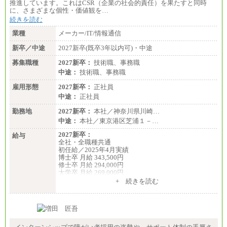
推進しています。これはCSR（企業の社会的責任）を果たすと同時
に、さまざまな個性・価値観を…
続きを読む
業種
メーカー/IT/情報通信
新卒／中途
2027新卒(既卒3年以内可)・中途
募集職種
2027新卒：
技術職、事務職
中途：
技術職、事務職
雇用形態
2027新卒：
正社員
中途：
正社員
勤務地
2027新卒：
本社／神奈川県川崎…
中途：
本社／東京港区芝浦１－…
2027新卒：
給与
全社・全職種共通
初任給／2025年4月実績
博士卒 月給 343,500円
修士卒 月給 294,000円
大学卒 月給 269,000円
※試用期間の給与に変更はございません
+ 続きを読む
中途：
経験・能力を考慮し、下記を下限として決定しま
す。
2025年新卒初任給 大学卒／月給 大学卒269,000円