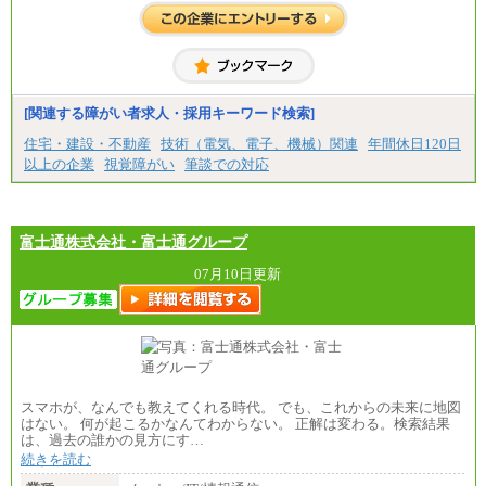
[全国社員]月給348,000円～
[地域社員]月給295,000円～
※試用期間中も給与に変更はございません
【契約社員】月給200,000円～
[関連する障がい者求人・採用キーワード検索]
住宅・建設・不動産
技術（電気、電子、機械）関連
年間休日120日
以上の企業
視覚障がい
筆談での対応
富士通株式会社・富士通グループ
07月10日更新
スマホが、なんでも教えてくれる時代。 でも、これからの未来に地図
はない。 何が起こるかなんてわからない。 正解は変わる。検索結果
は、過去の誰かの見方にす…
続きを読む